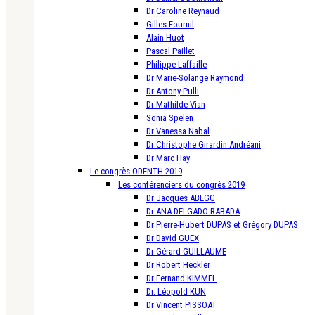
Dr Caroline Reynaud
Gilles Fournil
Alain Huot
Pascal Paillet
Philippe Laffaille
Dr Marie-Solange Raymond
Dr Antony Pulli
Dr Mathilde Vian
Sonia Spelen
Dr Vanessa Nabal
Dr Christophe Girardin Andréani
Dr Marc Hay
Le congrès ODENTH 2019
Les conférenciers du congrès 2019
Dr Jacques ABEGG
Dr ANA DELGADO RABADA
Dr Pierre-Hubert DUPAS et Grégory DUPAS
Dr David GUEX
Dr Gérard GUILLAUME
Dr Robert Heckler
Dr Fernand KIMMEL
Dr. Léopold KUN
Dr Vincent PISSOAT