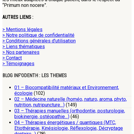
“Primum non nocere”.
AUTRES LIENS :
> Mentions légales
> Notre politique de confidentialité
> Conditions générales d’utilisation
> Liens thématiques
> Nos partenaires
> Contact
> Témoignages
BLOG INF’ODENTH : LES THEMES
01 – Biocompatibilité matériaux et Environnement,
écologie
(102)
02 – Médecine naturelle (homéo, naturo, aroma, phyto,
nutrition, nutripuncture…)
(149)
03 – Thérapies manuelles (orthodontie, posturologie,
biokinergie, ostéopathie…)
(46)
04 – Thérapies énergétiques / quantiques (MTC,
Etiothérapie, Kinésiologie, Réflexologie, Décryptage
dentaire…)
(78)