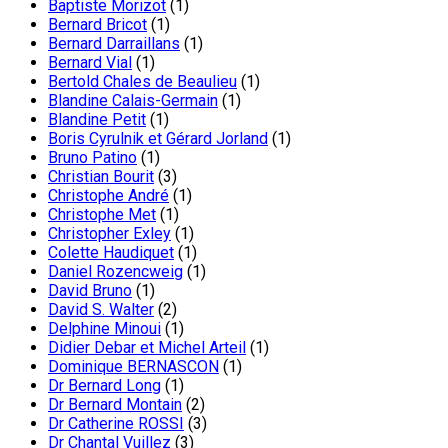
Baptiste Morizot
(1)
Bernard Bricot
(1)
Bernard Darraillans
(1)
Bernard Vial
(1)
Bertold Chales de Beaulieu
(1)
Blandine Calais-Germain
(1)
Blandine Petit
(1)
Boris Cyrulnik et Gérard Jorland
(1)
Bruno Patino
(1)
Christian Bourit
(3)
Christophe André
(1)
Christophe Met
(1)
Christopher Exley
(1)
Colette Haudiquet
(1)
Daniel Rozencweig
(1)
David Bruno
(1)
David S. Walter
(2)
Delphine Minoui
(1)
Didier Debar et Michel Arteil
(1)
Dominique BERNASCON
(1)
Dr Bernard Long
(1)
Dr Bernard Montain
(2)
Dr Catherine ROSSI
(3)
Dr Chantal Vuillez
(3)