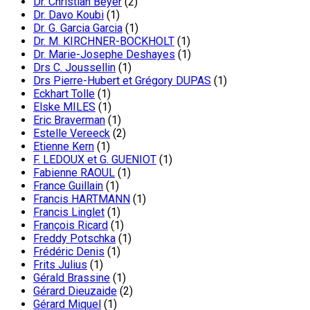
Dr. Christian Beyer
(2)
Dr. Davo Koubi
(1)
Dr. G. Garcia Garcia
(1)
Dr. M. KIRCHNER-BOCKHOLT
(1)
Dr. Marie-Josephe Deshayes
(1)
Drs C. Joussellin
(1)
Drs Pierre-Hubert et Grégory DUPAS
(1)
Eckhart Tolle
(1)
Elske MILES
(1)
Eric Braverman
(1)
Estelle Vereeck
(2)
Etienne Kern
(1)
F. LEDOUX et G. GUENIOT
(1)
Fabienne RAOUL
(1)
France Guillain
(1)
Francis HARTMANN
(1)
Francis Linglet
(1)
François Ricard
(1)
Freddy Potschka
(1)
Frédéric Denis
(1)
Frits Julius
(1)
Gérald Brassine
(1)
Gérard Dieuzaide
(2)
Gérard Miquel
(1)