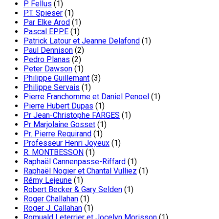
P. Fellus
(1)
P.T. Spieser
(1)
Par Elke Arod
(1)
Pascal EPPE
(1)
Patrick Latour et Jeanne Delafond
(1)
Paul Dennison
(2)
Pedro Planas
(2)
Peter Dawson
(1)
Philippe Guillemant
(3)
Philippe Servais
(1)
Pierre Franchomme et Daniel Penoel
(1)
Pierre Hubert Dupas
(1)
Pr Jean-Christophe FARGES
(1)
Pr Marjolaine Gosset
(1)
Pr. Pierre Requirand
(1)
Professeur Henri Joyeux
(1)
R. MONTBESSON
(1)
Raphaël Cannenpasse-Riffard
(1)
Raphaël Nogier et Chantal Vulliez
(1)
Rémy Lejeune
(1)
Robert Becker & Gary Selden
(1)
Roger Challahan
(1)
Roger J. Callahan
(1)
Romuald Leterrier et Jocelyn Morisson
(1)