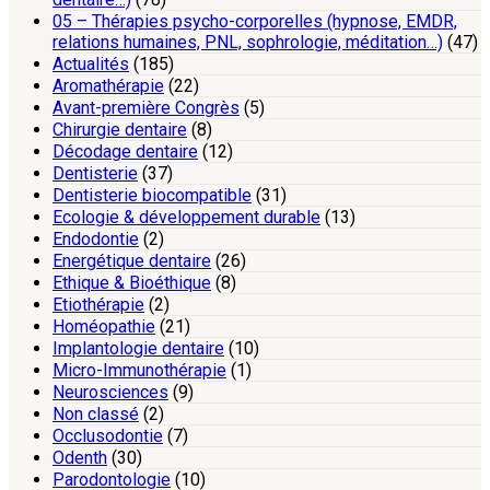
05 – Thérapies psycho-corporelles (hypnose, EMDR,
relations humaines, PNL, sophrologie, méditation…)
(47)
Actualités
(185)
Aromathérapie
(22)
Avant-première Congrès
(5)
Chirurgie dentaire
(8)
Décodage dentaire
(12)
Dentisterie
(37)
Dentisterie biocompatible
(31)
Ecologie & développement durable
(13)
Endodontie
(2)
Energétique dentaire
(26)
Ethique & Bioéthique
(8)
Etiothérapie
(2)
Homéopathie
(21)
Implantologie dentaire
(10)
Micro-Immunothérapie
(1)
Neurosciences
(9)
Non classé
(2)
Occlusodontie
(7)
Odenth
(30)
Parodontologie
(10)