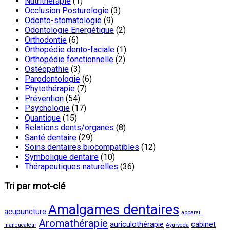
Nutrithérapie
(1)
Occlusion Posturologie
(3)
Odonto-stomatologie
(9)
Odontologie Energétique
(2)
Orthodontie
(6)
Orthopédie dento-faciale
(1)
Orthopédie fonctionnelle
(2)
Ostéopathie
(3)
Parodontologie
(6)
Phytothérapie
(7)
Prévention
(54)
Psychologie
(17)
Quantique
(15)
Relations dents/organes
(8)
Santé dentaire
(29)
Soins dentaires biocompatibles
(12)
Symbolique dentaire
(10)
Thérapeutiques naturelles
(36)
Tri par mot-clé
Amalgames dentaires
acupuncture
appareil
Aromathérapie
auriculothérapie
cabinet
manducateur
Ayurveda