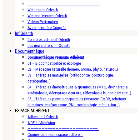
—————————————————————————-
Webinaires Odenth
Webconférences Odenth
Vidéos Partenaires
Avant-première Congrès
Inf’Odenth
Dernières actus Inf’Odenth
Les newsletters Inf’Odenth
Documenthèque
Documenthèque Premium Adhérent
01 – Biocompatibilité et écologie
02 – Médecine naturelle (homeo, aroma, phyto, naturo…)
03 – Thérapies manuelles (orthodontie, posturologie,
ostéopathie…)
04 – Thérapies énergétiques & quantiques (MTC, étiothérapie,
kinésiologie, décryptage dentaire, réflexologie bucco-dentaire…)
05 – Thérapies psycho-corporelles (hypnose, EMDR, relations
humaines, ennéagramme, PNL, sophrologie, méditation…)
ESPACE ADHÉRENT
Adhésion à Odenth
AIDE à l’Adhésion
—————————————————————————-
Connexion à mon espace adhérent