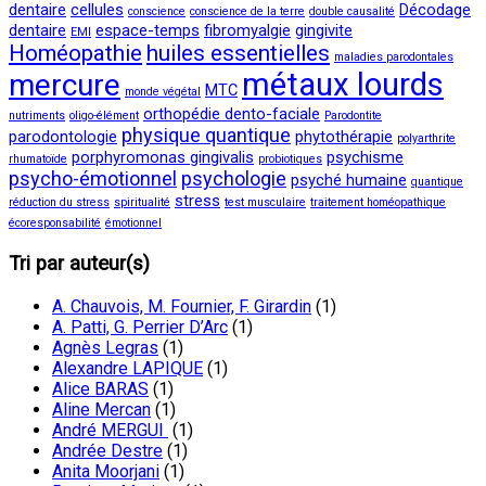
dentaire
cellules
Décodage
conscience
conscience de la terre
double causalité
dentaire
espace-temps
fibromyalgie
gingivite
EMI
Homéopathie
huiles essentielles
maladies parodontales
métaux lourds
mercure
MTC
monde végétal
orthopédie dento-faciale
nutriments
oligo-élément
Parodontite
physique quantique
parodontologie
phytothérapie
polyarthrite
porphyromonas gingivalis
psychisme
rhumatoïde
probiotiques
psycho-émotionnel
psychologie
psyché humaine
quantique
stress
réduction du stress
spiritualité
test musculaire
traitement homéopathique
écoresponsabilité
émotionnel
Tri par auteur(s)
A. Chauvois, M. Fournier, F. Girardin
(1)
A. Patti, G. Perrier D’Arc
(1)
Agnès Legras
(1)
Alexandre LAPIQUE
(1)
Alice BARAS
(1)
Aline Mercan
(1)
André MERGUI
(1)
Andrée Destre
(1)
Anita Moorjani
(1)