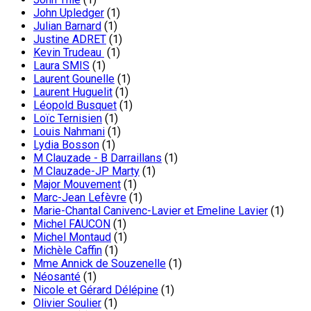
John Upledger
(1)
Julian Barnard
(1)
Justine ADRET
(1)
Kevin Trudeau
(1)
Laura SMIS
(1)
Laurent Gounelle
(1)
Laurent Huguelit
(1)
Léopold Busquet
(1)
Loïc Ternisien
(1)
Louis Nahmani
(1)
Lydia Bosson
(1)
M Clauzade - B Darraillans
(1)
M Clauzade-JP Marty
(1)
Major Mouvement
(1)
Marc-Jean Lefèvre
(1)
Marie-Chantal Canivenc-Lavier et Emeline Lavier
(1)
Michel FAUCON
(1)
Michel Montaud
(1)
Michèle Caffin
(1)
Mme Annick de Souzenelle
(1)
Néosanté
(1)
Nicole et Gérard Délépine
(1)
Olivier Soulier
(1)