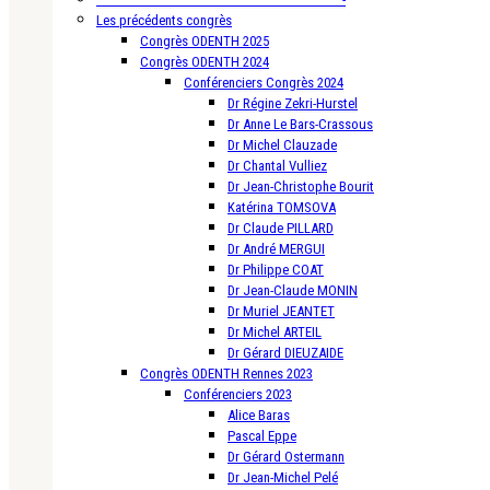
Les précédents congrès
Congrès ODENTH 2025
Congrès ODENTH 2024
Conférenciers Congrès 2024
Dr Régine Zekri-Hurstel
Dr Anne Le Bars-Crassous
Dr Michel Clauzade
Dr Chantal Vulliez
Dr Jean-Christophe Bourit
Katérina TOMSOVA
Dr Claude PILLARD
Dr André MERGUI
Dr Philippe COAT
Dr Jean-Claude MONIN
Dr Muriel JEANTET
Dr Michel ARTEIL
Dr Gérard DIEUZAIDE
Congrès ODENTH Rennes 2023
Conférenciers 2023
Alice Baras
Pascal Eppe
Dr Gérard Ostermann
Dr Jean-Michel Pelé