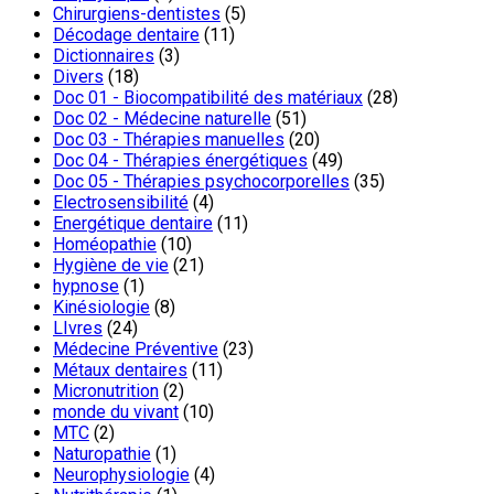
Chirurgiens-dentistes
(5)
Décodage dentaire
(11)
Dictionnaires
(3)
Divers
(18)
Doc 01 - Biocompatibilité des matériaux
(28)
Doc 02 - Médecine naturelle
(51)
Doc 03 - Thérapies manuelles
(20)
Doc 04 - Thérapies énergétiques
(49)
Doc 05 - Thérapies psychocorporelles
(35)
Electrosensibilité
(4)
Energétique dentaire
(11)
Homéopathie
(10)
Hygiène de vie
(21)
hypnose
(1)
Kinésiologie
(8)
LIvres
(24)
Médecine Préventive
(23)
Métaux dentaires
(11)
Micronutrition
(2)
monde du vivant
(10)
MTC
(2)
Naturopathie
(1)
Neurophysiologie
(4)