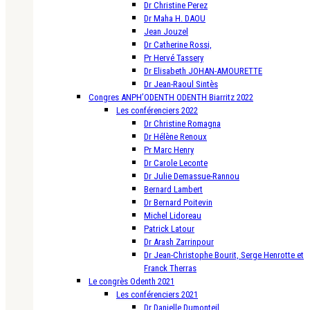
Dr Christine Perez
Dr Maha H. DAOU
Jean Jouzel
Dr Catherine Rossi,
Pr Hervé Tassery
Dr Elisabeth JOHAN-AMOURETTE
Dr Jean-Raoul Sintès
Congres ANPH’ODENTH ODENTH Biarritz 2022
Les conférenciers 2022
Dr Christine Romagna
Dr Hélène Renoux
Pr Marc Henry
Dr Carole Leconte
Dr Julie Demassue-Rannou
Bernard Lambert
Dr Bernard Poitevin
Michel Lidoreau
Patrick Latour
Dr Arash Zarrinpour
Dr Jean-Christophe Bourit, Serge Henrotte et
Franck Therras
Le congrès Odenth 2021
Les conférenciers 2021
Dr Danielle Dumonteil