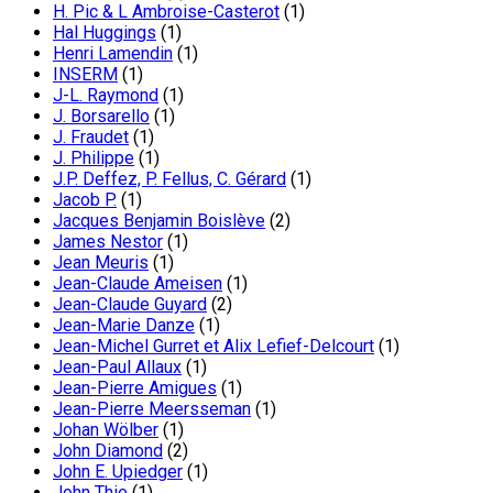
H. Pic & L Ambroise-Casterot
(1)
Hal Huggings
(1)
Henri Lamendin
(1)
INSERM
(1)
J-L. Raymond
(1)
J. Borsarello
(1)
J. Fraudet
(1)
J. Philippe
(1)
J.P. Deffez, P. Fellus, C. Gérard
(1)
Jacob P.
(1)
Jacques Benjamin Boislève
(2)
James Nestor
(1)
Jean Meuris
(1)
Jean-Claude Ameisen
(1)
Jean-Claude Guyard
(2)
Jean-Marie Danze
(1)
Jean-Michel Gurret et Alix Lefief-Delcourt
(1)
Jean-Paul Allaux
(1)
Jean-Pierre Amigues
(1)
Jean-Pierre Meersseman
(1)
Johan Wölber
(1)
John Diamond
(2)
John E. Upiedger
(1)
John Thie
(1)