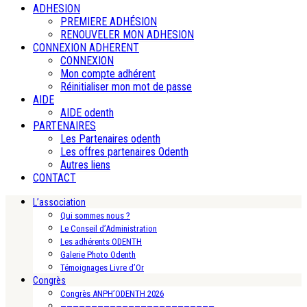
ADHESION
PREMIERE ADHÉSION
RENOUVELER MON ADHESION
CONNEXION ADHERENT
CONNEXION
Mon compte adhérent
Réinitialiser mon mot de passe
AIDE
AIDE odenth
PARTENAIRES
Les Partenaires odenth
Les offres partenaires Odenth
Autres liens
CONTACT
L’association
Qui sommes nous ?
Le Conseil d’Administration
Les adhérents ODENTH
Galerie Photo Odenth
Témoignages Livre d’Or
Congrès
Congrès ANPH’ODENTH 2026
—————————————————————————-