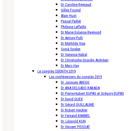
Dr Caroline Reynaud
Gilles Fournil
Alain Huot
Pascal Paillet
Philippe Laffaille
Dr Marie-Solange Raymond
Dr Antony Pulli
Dr Mathilde Vian
Sonia Spelen
Dr Vanessa Nabal
Dr Christophe Girardin Andréani
Dr Marc Hay
Le congrès ODENTH 2019
Les conférenciers du congrès 2019
Dr Jacques ABEGG
Dr ANA DELGADO RABADA
Dr Pierre-Hubert DUPAS et Grégory DUPAS
Dr David GUEX
Dr Gérard GUILLAUME
Dr Robert Heckler
Dr Fernand KIMMEL
Dr. Léopold KUN
Dr Vincent PISSOAT