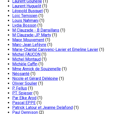
Laurent Gounelle
(1)
Laurent Huguelit
(1)
Léopold Busquet
(1)
Loïc Ternisien
(1)
Louis Nahmani
(1)
Lydia Bosson
(1)
M Clauzade - B Darraillans
(1)
M Clauzade-JP Marty
(1)
Major Mouvement
(1)
Marc-Jean Lefèvre
(1)
Marie-Chantal Canivenc-Lavier et Emeline Lavier
(1)
Michel FAUCON
(1)
Michel Montaud
(1)
Michèle Caffin
(1)
Mme Annick de Souzenelle
(1)
Néosanté
(1)
Nicole et Gérard Délépine
(1)
Olivier Soulier
(1)
P. Fellus
(1)
P.T. Spieser
(1)
Par Elke Arod
(1)
Pascal EPPE
(1)
Patrick Latour et Jeanne Delafond
(1)
Paul Dennison
(2)