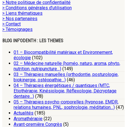
> Notre politique de confidentialité
> Conditions générales d’utilisation
> Liens thématiques
> Nos partenaires
> Contact
> Témoignages
BLOG INF’ODENTH : LES THEMES
01 – Biocompatibilité matériaux et Environnement,
écologie
(102)
02 – Médecine naturelle (homéo, naturo, aroma, phyto,
nutrition, nutripuncture…)
(149)
03 – Thérapies manuelles (orthodontie, posturologie,
biokinergie, ostéopathie…)
(46)
04 – Thérapies énergétiques / quantiques (MTC,
Etiothérapie, Kinésiologie, Réflexologie, Décryptage
dentaire…)
(78)
05 – Thérapies psycho-corporelles (hypnose, EMDR,
relations humaines, PNL, sophrologie, méditation…)
(47)
Actualités
(185)
Aromathérapie
(22)
Avant-première Congrès
(5)