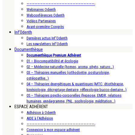
—————————————————————————-
Webinaires Odenth
Webconférences Odenth
Vidéos Partenaires
Avant-première Congrès
Inf’Odenth
Dernières actus Inf’Odenth
Les newsletters Inf’Odenth
Documenthèque
Documenthèque Premium Adhérent
01 – Biocompatibilité et écologie
02 – Médecine naturelle (homeo, aroma, phyto, naturo…)
03 – Thérapies manuelles (orthodontie, posturologie,
ostéopathie…)
04 – Thérapies énergétiques & quantiques (MTC, étiothérapie,
kinésiologie, décryptage dentaire, réflexologie bucco-dentaire…)
05 – Thérapies psycho-corporelles (hypnose, EMDR, relations
humaines, ennéagramme, PNL, sophrologie, méditation…)
ESPACE ADHÉRENT
Adhésion à Odenth
AIDE à l’Adhésion
—————————————————————————-
Connexion à mon espace adhérent