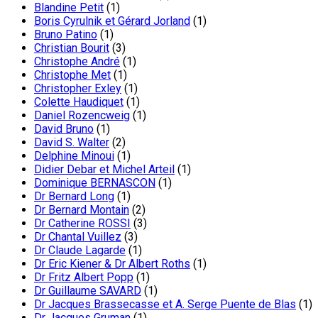
Blandine Petit
(1)
Boris Cyrulnik et Gérard Jorland
(1)
Bruno Patino
(1)
Christian Bourit
(3)
Christophe André
(1)
Christophe Met
(1)
Christopher Exley
(1)
Colette Haudiquet
(1)
Daniel Rozencweig
(1)
David Bruno
(1)
David S. Walter
(2)
Delphine Minoui
(1)
Didier Debar et Michel Arteil
(1)
Dominique BERNASCON
(1)
Dr Bernard Long
(1)
Dr Bernard Montain
(2)
Dr Catherine ROSSI
(3)
Dr Chantal Vuillez
(3)
Dr Claude Lagarde
(1)
Dr Eric Kiener & Dr Albert Roths
(1)
Dr Fritz Albert Popp
(1)
Dr Guillaume SAVARD
(1)
Dr Jacques Brassecasse et A. Serge Puente de Blas
(1)
Dr Jacques Gruman
(1)