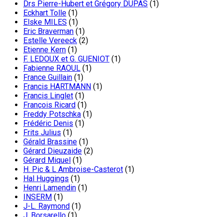
Drs Pierre-Hubert et Grégory DUPAS
(1)
Eckhart Tolle
(1)
Elske MILES
(1)
Eric Braverman
(1)
Estelle Vereeck
(2)
Etienne Kern
(1)
F. LEDOUX et G. GUENIOT
(1)
Fabienne RAOUL
(1)
France Guillain
(1)
Francis HARTMANN
(1)
Francis Linglet
(1)
François Ricard
(1)
Freddy Potschka
(1)
Frédéric Denis
(1)
Frits Julius
(1)
Gérald Brassine
(1)
Gérard Dieuzaide
(2)
Gérard Miquel
(1)
H. Pic & L Ambroise-Casterot
(1)
Hal Huggings
(1)
Henri Lamendin
(1)
INSERM
(1)
J-L. Raymond
(1)
J. Borsarello
(1)