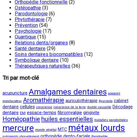
Orthopédie fonctionnelle
(2)
Ostéopathie
(3)
Parodontologie
(6)
Phytothérapie
(7)
Prévention
(54)
Psychologie
(17)
Quantique
(15)
Relations dents/organes
(8)
Santé dentaire
(29)
Soins dentaires biocompatibles
(12)
Symbolique dentaire
(10)
Thérapeutiques naturelles
(36)
Tri par mot-clé
Amalgames dentaires
acupuncture
appareil
Aromathérapie
auriculothérapie
cabinet
manducateur
Ayurveda
dentaire
cellules
Décodage
conscience
conscience de la terre
double causalité
dentaire
espace-temps
fibromyalgie
gingivite
EMI
Homéopathie
huiles essentielles
maladies parodontales
métaux lourds
mercure
MTC
monde végétal
orthopédie dento-faciale
nutriments
oligo-élément
Parodontite