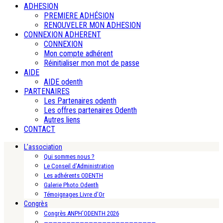
ADHESION
PREMIERE ADHÉSION
RENOUVELER MON ADHESION
CONNEXION ADHERENT
CONNEXION
Mon compte adhérent
Réinitialiser mon mot de passe
AIDE
AIDE odenth
PARTENAIRES
Les Partenaires odenth
Les offres partenaires Odenth
Autres liens
CONTACT
L’association
Qui sommes nous ?
Le Conseil d’Administration
Les adhérents ODENTH
Galerie Photo Odenth
Témoignages Livre d’Or
Congrès
Congrès ANPH’ODENTH 2026
—————————————————————————-