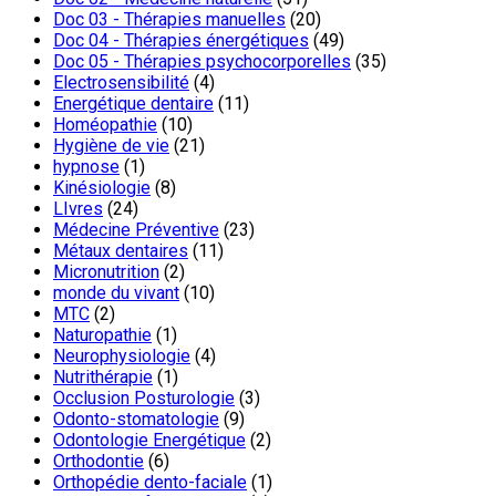
Doc 03 - Thérapies manuelles
(20)
Doc 04 - Thérapies énergétiques
(49)
Doc 05 - Thérapies psychocorporelles
(35)
Electrosensibilité
(4)
Energétique dentaire
(11)
Homéopathie
(10)
Hygiène de vie
(21)
hypnose
(1)
Kinésiologie
(8)
LIvres
(24)
Médecine Préventive
(23)
Métaux dentaires
(11)
Micronutrition
(2)
monde du vivant
(10)
MTC
(2)
Naturopathie
(1)
Neurophysiologie
(4)
Nutrithérapie
(1)
Occlusion Posturologie
(3)
Odonto-stomatologie
(9)
Odontologie Energétique
(2)
Orthodontie
(6)
Orthopédie dento-faciale
(1)