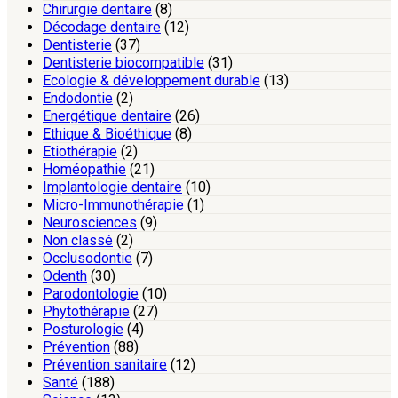
Chirurgie dentaire
(8)
Décodage dentaire
(12)
Dentisterie
(37)
Dentisterie biocompatible
(31)
Ecologie & développement durable
(13)
Endodontie
(2)
Energétique dentaire
(26)
Ethique & Bioéthique
(8)
Etiothérapie
(2)
Homéopathie
(21)
Implantologie dentaire
(10)
Micro-Immunothérapie
(1)
Neurosciences
(9)
Non classé
(2)
Occlusodontie
(7)
Odenth
(30)
Parodontologie
(10)
Phytothérapie
(27)
Posturologie
(4)
Prévention
(88)
Prévention sanitaire
(12)
Santé
(188)