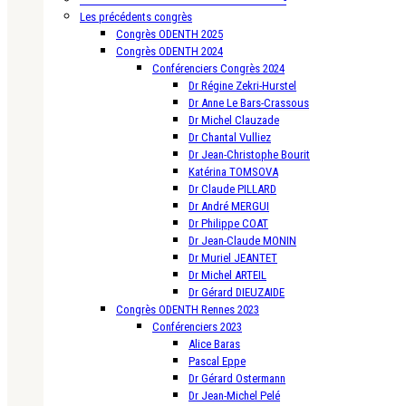
Les précédents congrès
Congrès ODENTH 2025
Congrès ODENTH 2024
Conférenciers Congrès 2024
Dr Régine Zekri-Hurstel
Dr Anne Le Bars-Crassous
Dr Michel Clauzade
Dr Chantal Vulliez
Dr Jean-Christophe Bourit
Katérina TOMSOVA
Dr Claude PILLARD
Dr André MERGUI
Dr Philippe COAT
Dr Jean-Claude MONIN
Dr Muriel JEANTET
Dr Michel ARTEIL
Dr Gérard DIEUZAIDE
Congrès ODENTH Rennes 2023
Conférenciers 2023
Alice Baras
Pascal Eppe
Dr Gérard Ostermann
Dr Jean-Michel Pelé