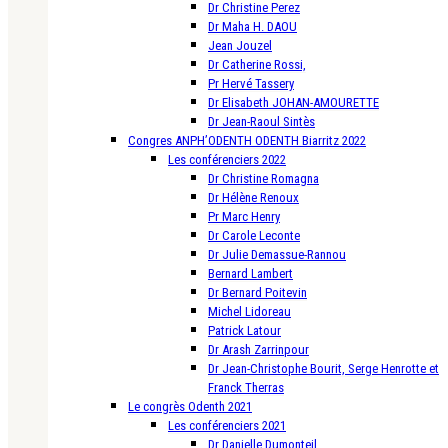
Dr Christine Perez
Dr Maha H. DAOU
Jean Jouzel
Dr Catherine Rossi,
Pr Hervé Tassery
Dr Elisabeth JOHAN-AMOURETTE
Dr Jean-Raoul Sintès
Congres ANPH’ODENTH ODENTH Biarritz 2022
Les conférenciers 2022
Dr Christine Romagna
Dr Hélène Renoux
Pr Marc Henry
Dr Carole Leconte
Dr Julie Demassue-Rannou
Bernard Lambert
Dr Bernard Poitevin
Michel Lidoreau
Patrick Latour
Dr Arash Zarrinpour
Dr Jean-Christophe Bourit, Serge Henrotte et
Franck Therras
Le congrès Odenth 2021
Les conférenciers 2021
Dr Danielle Dumonteil