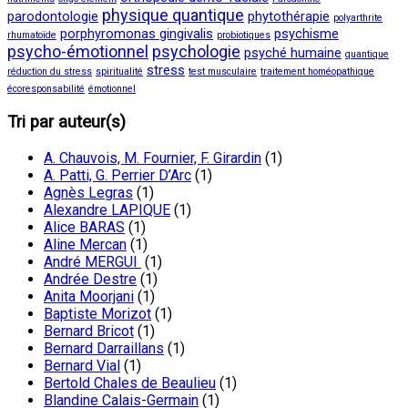
physique quantique
parodontologie
phytothérapie
polyarthrite
porphyromonas gingivalis
psychisme
rhumatoïde
probiotiques
psycho-émotionnel
psychologie
psyché humaine
quantique
stress
réduction du stress
spiritualité
test musculaire
traitement homéopathique
écoresponsabilité
émotionnel
Tri par auteur(s)
A. Chauvois, M. Fournier, F. Girardin
(1)
A. Patti, G. Perrier D’Arc
(1)
Agnès Legras
(1)
Alexandre LAPIQUE
(1)
Alice BARAS
(1)
Aline Mercan
(1)
André MERGUI
(1)
Andrée Destre
(1)
Anita Moorjani
(1)
Baptiste Morizot
(1)
Bernard Bricot
(1)
Bernard Darraillans
(1)
Bernard Vial
(1)
Bertold Chales de Beaulieu
(1)
Blandine Calais-Germain
(1)