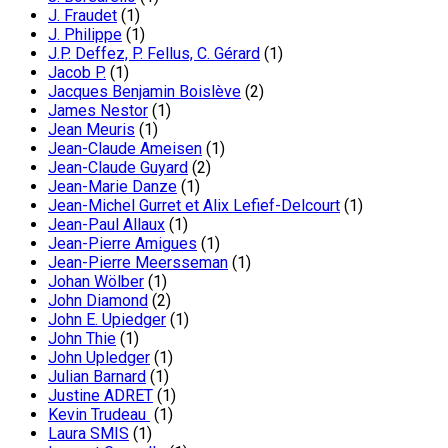
J. Fraudet
(1)
J. Philippe
(1)
J.P. Deffez, P. Fellus, C. Gérard
(1)
Jacob P.
(1)
Jacques Benjamin Boislève
(2)
James Nestor
(1)
Jean Meuris
(1)
Jean-Claude Ameisen
(1)
Jean-Claude Guyard
(2)
Jean-Marie Danze
(1)
Jean-Michel Gurret et Alix Lefief-Delcourt
(1)
Jean-Paul Allaux
(1)
Jean-Pierre Amigues
(1)
Jean-Pierre Meersseman
(1)
Johan Wölber
(1)
John Diamond
(2)
John E. Upiedger
(1)
John Thie
(1)
John Upledger
(1)
Julian Barnard
(1)
Justine ADRET
(1)
Kevin Trudeau
(1)
Laura SMIS
(1)