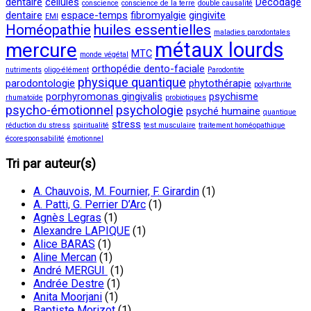
dentaire
cellules
Décodage
conscience
conscience de la terre
double causalité
dentaire
espace-temps
fibromyalgie
gingivite
EMI
Homéopathie
huiles essentielles
maladies parodontales
métaux lourds
mercure
MTC
monde végétal
orthopédie dento-faciale
nutriments
oligo-élément
Parodontite
physique quantique
parodontologie
phytothérapie
polyarthrite
porphyromonas gingivalis
psychisme
rhumatoïde
probiotiques
psycho-émotionnel
psychologie
psyché humaine
quantique
stress
réduction du stress
spiritualité
test musculaire
traitement homéopathique
écoresponsabilité
émotionnel
Tri par auteur(s)
A. Chauvois, M. Fournier, F. Girardin
(1)
A. Patti, G. Perrier D’Arc
(1)
Agnès Legras
(1)
Alexandre LAPIQUE
(1)
Alice BARAS
(1)
Aline Mercan
(1)
André MERGUI
(1)
Andrée Destre
(1)
Anita Moorjani
(1)
Baptiste Morizot
(1)