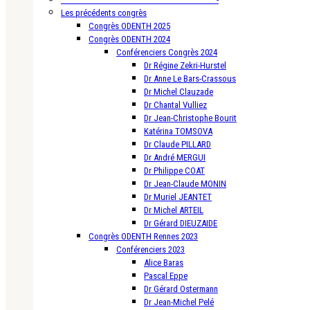
Les précédents congrès
Congrès ODENTH 2025
Congrès ODENTH 2024
Conférenciers Congrès 2024
Dr Régine Zekri-Hurstel
Dr Anne Le Bars-Crassous
Dr Michel Clauzade
Dr Chantal Vulliez
Dr Jean-Christophe Bourit
Katérina TOMSOVA
Dr Claude PILLARD
Dr André MERGUI
Dr Philippe COAT
Dr Jean-Claude MONIN
Dr Muriel JEANTET
Dr Michel ARTEIL
Dr Gérard DIEUZAIDE
Congrès ODENTH Rennes 2023
Conférenciers 2023
Alice Baras
Pascal Eppe
Dr Gérard Ostermann
Dr Jean-Michel Pelé