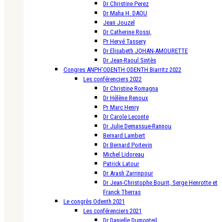
Dr Christine Perez
Dr Maha H. DAOU
Jean Jouzel
Dr Catherine Rossi,
Pr Hervé Tassery
Dr Elisabeth JOHAN-AMOURETTE
Dr Jean-Raoul Sintès
Congres ANPH’ODENTH ODENTH Biarritz 2022
Les conférenciers 2022
Dr Christine Romagna
Dr Hélène Renoux
Pr Marc Henry
Dr Carole Leconte
Dr Julie Demassue-Rannou
Bernard Lambert
Dr Bernard Poitevin
Michel Lidoreau
Patrick Latour
Dr Arash Zarrinpour
Dr Jean-Christophe Bourit, Serge Henrotte et
Franck Therras
Le congrès Odenth 2021
Les conférenciers 2021
Dr Danielle Dumonteil