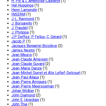
H. Pic & L Ambroise-Casterot
(1)
Hal Huggings
(1)
Henri Lamendin
(1)
INSERM
(1)
J-L. Raymond
(1)
J. Borsarello
(1)
J. Fraudet
(1)
J. Philippe
(1)
J.P. Deffez, P. Fellus, C. Gérard
(1)
Jacob P.
(1)
Jacques Benjamin Boislève
(2)
James Nestor
(1)
Jean Meuris
(1)
Jean-Claude Ameisen
(1)
Jean-Claude Guyard
(2)
Jean-Marie Danze
(1)
Jean-Michel Gurret et Alix Lefief-Delcourt
(1)
Jean-Paul Allaux
(1)
Jean-Pierre Amigues
(1)
Jean-Pierre Meersseman
(1)
Johan Wölber
(1)
John Diamond
(2)
John E. Upiedger
(1)
John Thie
(1)