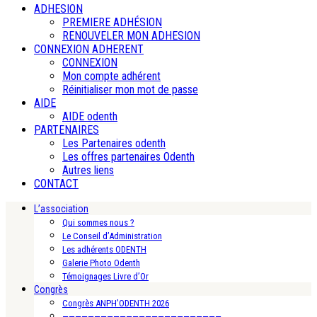
ADHESION
PREMIERE ADHÉSION
RENOUVELER MON ADHESION
CONNEXION ADHERENT
CONNEXION
Mon compte adhérent
Réinitialiser mon mot de passe
AIDE
AIDE odenth
PARTENAIRES
Les Partenaires odenth
Les offres partenaires Odenth
Autres liens
CONTACT
L’association
Qui sommes nous ?
Le Conseil d’Administration
Les adhérents ODENTH
Galerie Photo Odenth
Témoignages Livre d’Or
Congrès
Congrès ANPH’ODENTH 2026
—————————————————————————-