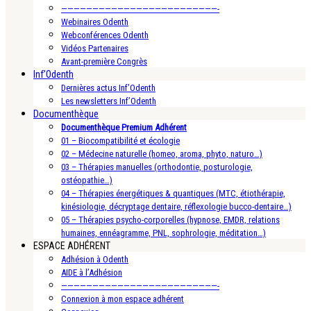
—————————————————————————-
Webinaires Odenth
Webconférences Odenth
Vidéos Partenaires
Avant-première Congrès
Inf’Odenth
Dernières actus Inf’Odenth
Les newsletters Inf’Odenth
Documenthèque
Documenthèque Premium Adhérent
01 – Biocompatibilité et écologie
02 – Médecine naturelle (homeo, aroma, phyto, naturo…)
03 – Thérapies manuelles (orthodontie, posturologie,
ostéopathie…)
04 – Thérapies énergétiques & quantiques (MTC, étiothérapie,
kinésiologie, décryptage dentaire, réflexologie bucco-dentaire…)
05 – Thérapies psycho-corporelles (hypnose, EMDR, relations
humaines, ennéagramme, PNL, sophrologie, méditation…)
ESPACE ADHÉRENT
Adhésion à Odenth
AIDE à l’Adhésion
—————————————————————————-
Connexion à mon espace adhérent