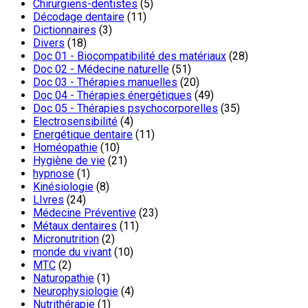
Chirurgiens-dentistes
(5)
Décodage dentaire
(11)
Dictionnaires
(3)
Divers
(18)
Doc 01 - Biocompatibilité des matériaux
(28)
Doc 02 - Médecine naturelle
(51)
Doc 03 - Thérapies manuelles
(20)
Doc 04 - Thérapies énergétiques
(49)
Doc 05 - Thérapies psychocorporelles
(35)
Electrosensibilité
(4)
Energétique dentaire
(11)
Homéopathie
(10)
Hygiène de vie
(21)
hypnose
(1)
Kinésiologie
(8)
LIvres
(24)
Médecine Préventive
(23)
Métaux dentaires
(11)
Micronutrition
(2)
monde du vivant
(10)
MTC
(2)
Naturopathie
(1)
Neurophysiologie
(4)
Nutrithérapie
(1)