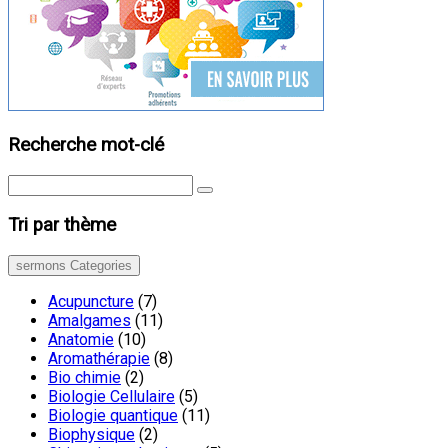
Recherche mot-clé
Tri par thème
sermons Categories
Acupuncture
(7)
Amalgames
(11)
Anatomie
(10)
Aromathérapie
(8)
Bio chimie
(2)
Biologie Cellulaire
(5)
Biologie quantique
(11)
Biophysique
(2)