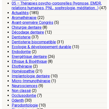
05 – Thérapies psycho-corporelles (hypnose, EMDR,
relations humaines, PNL, sophrologie, méditation…)
(47)
Actualités
(185)
Aromathérapie
(22)
Avant-première Congrès
(5)
Chirurgie dentaire
(8)
Décodage dentaire
(12)
Dentisterie
(37)
Dentisterie biocompatible
(31)
Ecologie & développement durable
(13)
Endodontie
(2)
Energétique dentaire
(26)
Ethique & Bioéthique
(8)
Etiothérapie
(2)
Homéopathie
(21)
Implantologie dentaire
(10)
Micro-Immunothérapie
(1)
Neurosciences
(9)
Non classé
(2)
Occlusodontie
(7)
Odenth
(30)
Parodontologie
(10)