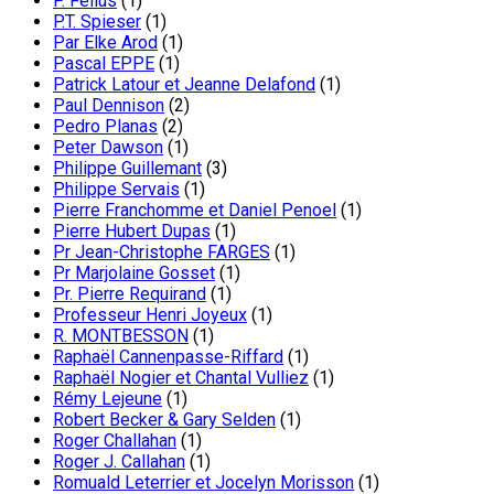
P. Fellus
(1)
P.T. Spieser
(1)
Par Elke Arod
(1)
Pascal EPPE
(1)
Patrick Latour et Jeanne Delafond
(1)
Paul Dennison
(2)
Pedro Planas
(2)
Peter Dawson
(1)
Philippe Guillemant
(3)
Philippe Servais
(1)
Pierre Franchomme et Daniel Penoel
(1)
Pierre Hubert Dupas
(1)
Pr Jean-Christophe FARGES
(1)
Pr Marjolaine Gosset
(1)
Pr. Pierre Requirand
(1)
Professeur Henri Joyeux
(1)
R. MONTBESSON
(1)
Raphaël Cannenpasse-Riffard
(1)
Raphaël Nogier et Chantal Vulliez
(1)
Rémy Lejeune
(1)
Robert Becker & Gary Selden
(1)
Roger Challahan
(1)
Roger J. Callahan
(1)
Romuald Leterrier et Jocelyn Morisson
(1)