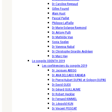
Dr Caroline Reynaud
Gilles Fournil
Alain Huot
Pascal Paillet
Philippe Laffaille
Dr Marie-Solange Raymond
Dr Antony Pulli
Dr Mathilde Vian
Sonia Spelen
Dr Vanessa Nabal
Dr Christophe Girardin Andréani
Dr Marc Hay
Le congrès ODENTH 2019
Les conférenciers du congrès 2019
Dr Jacques ABEGG
Dr ANA DELGADO RABADA
Dr Pierre-Hubert DUPAS et Grégory DUPAS
Dr David GUEX
Dr Gérard GUILLAUME
Dr Robert Heckler
Dr Fernand KIMMEL
Dr. Léopold KUN
Dr Vincent PISSOAT