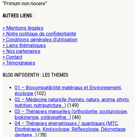
“Primum non nocere”.
AUTRES LIENS :
> Mentions légales
> Notre politique de confidentialité
> Conditions générales d’utilisation
> Liens thématiques
> Nos partenaires
> Contact
> Témoignages
BLOG INF’ODENTH : LES THEMES
01 – Biocompatibilité matériaux et Environnement,
écologie
(102)
02 – Médecine naturelle (homéo, naturo, aroma, phyto,
nutrition, nutripuncture…)
(149)
03 – Thérapies manuelles (orthodontie, posturologie,
biokinergie, ostéopathie…)
(46)
04 – Thérapies énergétiques / quantiques (MTC,
Etiothérapie, Kinésiologie, Réflexologie, Décryptage
dentaire…)
(78)