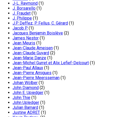
J-L. Raymond
(1)
J. Borsarello
(1)
J. Fraudet
(1)
J. Philippe
(1)
J.P. Deffez, P. Fellus, C. Gérard
(1)
Jacob P.
(1)
Jacques Benjamin Boislève
(2)
James Nestor
(1)
Jean Meuris
(1)
Jean-Claude Ameisen
(1)
Jean-Claude Guyard
(2)
Jean-Marie Danze
(1)
Jean-Michel Gurret et Alix Lefief-Delcourt
(1)
Jean-Paul Allaux
(1)
Jean-Pierre Amigues
(1)
Jean-Pierre Meersseman
(1)
Johan Wölber
(1)
John Diamond
(2)
John E. Upiedger
(1)
John Thie
(1)
John Upledger
(1)
Julian Barnard
(1)
Justine ADRET
(1)