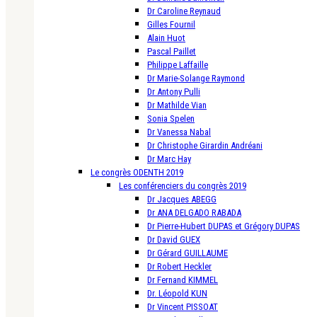
Dr Caroline Reynaud
Gilles Fournil
Alain Huot
Pascal Paillet
Philippe Laffaille
Dr Marie-Solange Raymond
Dr Antony Pulli
Dr Mathilde Vian
Sonia Spelen
Dr Vanessa Nabal
Dr Christophe Girardin Andréani
Dr Marc Hay
Le congrès ODENTH 2019
Les conférenciers du congrès 2019
Dr Jacques ABEGG
Dr ANA DELGADO RABADA
Dr Pierre-Hubert DUPAS et Grégory DUPAS
Dr David GUEX
Dr Gérard GUILLAUME
Dr Robert Heckler
Dr Fernand KIMMEL
Dr. Léopold KUN
Dr Vincent PISSOAT