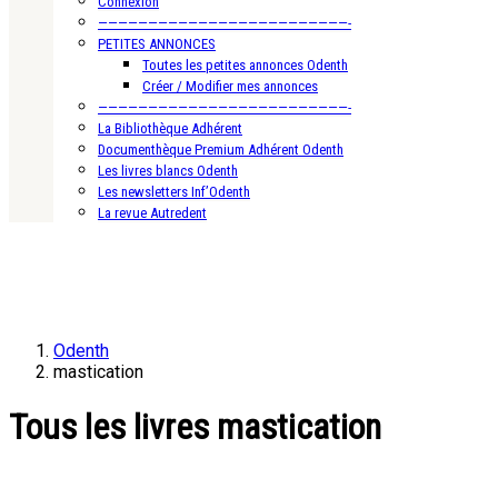
Connexion
—————————————————————————-
PETITES ANNONCES
Toutes les petites annonces Odenth
Créer / Modifier mes annonces
—————————————————————————-
La Bibliothèque Adhérent
Documenthèque Premium Adhérent Odenth
Les livres blancs Odenth
Les newsletters Inf’Odenth
La revue Autredent
Odenth
mastication
Tous les livres mastication