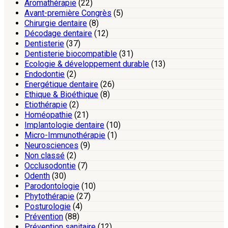
Aromathérapie
(22)
Avant-première Congrès
(5)
Chirurgie dentaire
(8)
Décodage dentaire
(12)
Dentisterie
(37)
Dentisterie biocompatible
(31)
Ecologie & développement durable
(13)
Endodontie
(2)
Energétique dentaire
(26)
Ethique & Bioéthique
(8)
Etiothérapie
(2)
Homéopathie
(21)
Implantologie dentaire
(10)
Micro-Immunothérapie
(1)
Neurosciences
(9)
Non classé
(2)
Occlusodontie
(7)
Odenth
(30)
Parodontologie
(10)
Phytothérapie
(27)
Posturologie
(4)
Prévention
(88)
Prévention sanitaire
(12)