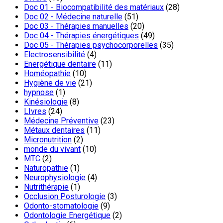
Doc 01 - Biocompatibilité des matériaux
(28)
Doc 02 - Médecine naturelle
(51)
Doc 03 - Thérapies manuelles
(20)
Doc 04 - Thérapies énergétiques
(49)
Doc 05 - Thérapies psychocorporelles
(35)
Electrosensibilité
(4)
Energétique dentaire
(11)
Homéopathie
(10)
Hygiène de vie
(21)
hypnose
(1)
Kinésiologie
(8)
LIvres
(24)
Médecine Préventive
(23)
Métaux dentaires
(11)
Micronutrition
(2)
monde du vivant
(10)
MTC
(2)
Naturopathie
(1)
Neurophysiologie
(4)
Nutrithérapie
(1)
Occlusion Posturologie
(3)
Odonto-stomatologie
(9)
Odontologie Energétique
(2)