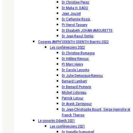
Dr Christine Perez
Dr Maha H. DAOU
Jean Jouzel
Dr Catherine Rossi,
Pr Hervé Tassery
Dr Elisabeth JOHAN-AMOURETTE
Dr Jean-Raoul Sintès
Congres ANPH’ODENTH ODENTH Biarritz 2022
Les conférenciers 2022
Dr Christine Romagna
Dr Hélène Renoux
Pr Marc Henry
Dr Carole Leconte
Dr Julie Demassue-Rannou
Bernard Lambert
Dr Bernard Poitevin
Michel Lidoreau
Patrick Latour
Dr Arash Zarrinpour
Dr Jean-Christophe Bourit, Serge Henrotte et
Franck Therras
Le congrès Odenth 2021
Les conférenciers 2021
Dr Danielle Dumonteil