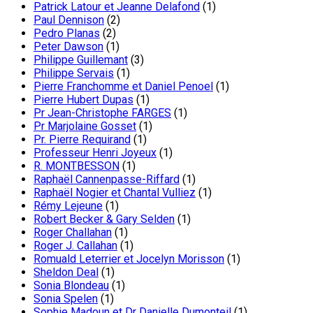
Patrick Latour et Jeanne Delafond
(1)
Paul Dennison
(2)
Pedro Planas
(2)
Peter Dawson
(1)
Philippe Guillemant
(3)
Philippe Servais
(1)
Pierre Franchomme et Daniel Penoel
(1)
Pierre Hubert Dupas
(1)
Pr Jean-Christophe FARGES
(1)
Pr Marjolaine Gosset
(1)
Pr. Pierre Requirand
(1)
Professeur Henri Joyeux
(1)
R. MONTBESSON
(1)
Raphaël Cannenpasse-Riffard
(1)
Raphaël Nogier et Chantal Vulliez
(1)
Rémy Lejeune
(1)
Robert Becker & Gary Selden
(1)
Roger Challahan
(1)
Roger J. Callahan
(1)
Romuald Leterrier et Jocelyn Morisson
(1)
Sheldon Deal
(1)
Sonia Blondeau
(1)
Sonia Spelen
(1)
Sophie Madoun et Dr Danielle Dumonteil
(1)