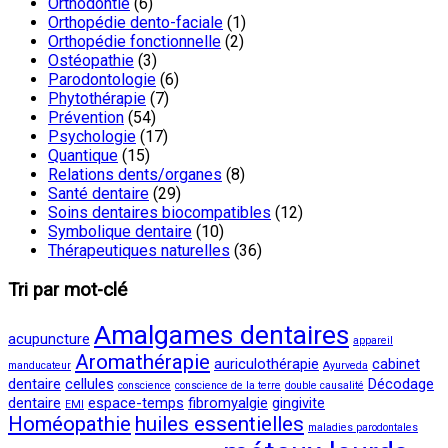
Orthodontie
(6)
Orthopédie dento-faciale
(1)
Orthopédie fonctionnelle
(2)
Ostéopathie
(3)
Parodontologie
(6)
Phytothérapie
(7)
Prévention
(54)
Psychologie
(17)
Quantique
(15)
Relations dents/organes
(8)
Santé dentaire
(29)
Soins dentaires biocompatibles
(12)
Symbolique dentaire
(10)
Thérapeutiques naturelles
(36)
Tri par mot-clé
Amalgames dentaires
acupuncture
appareil
Aromathérapie
auriculothérapie
cabinet
manducateur
Ayurveda
dentaire
cellules
Décodage
conscience
conscience de la terre
double causalité
dentaire
espace-temps
fibromyalgie
gingivite
EMI
Homéopathie
huiles essentielles
maladies parodontales