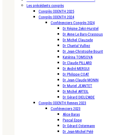
Les précédents congrès
Congrès ODENTH 2025
Congrès ODENTH 2024
Conférenciers Congrès 2024
Dr Régine Zekri-Hurstel
Dr Anne Le Bars-Crassous
Dr Michel Clauzade
Dr Chantal Vulliez
Dr Jean-Christophe Bourit
Katérina TOMSOVA
Dr Claude PILLARD
Dr André MERGUI
Dr Philippe COAT
Dr Jean-Claude MONIN
Dr Muriel JEANTET
Dr Michel ARTEIL
Dr Gérard DIEUZAIDE
Congrès ODENTH Rennes 2023
Conférenciers 2023
Alice Baras
Pascal Eppe
Dr Gérard Ostermann
Dr Jean-Michel Pelé