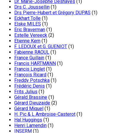
Dr. Marie-Josephe Deshayes
(1)
Drs C. Joussellin
(1)
Drs Pierre-Hubert et Grégory DUPAS
(1)
Eckhart Tolle
(1)
Elske MILES
(1)
Eric Braverman
(1)
Estelle Vereeck
(2)
Etienne Kern
(1)
F. LEDOUX et G. GUENIOT
(1)
Fabienne RAOUL
(1)
France Guillain
(1)
Francis HARTMANN
(1)
Francis Linglet
(1)
François Ricard
(1)
Freddy Potschka
(1)
Frédéric Denis
(1)
Frits Julius
(1)
Gérald Brassine
(1)
Gérard Dieuzaide
(2)
Gérard Miquel
(1)
H. Pic & L Ambroise-Casterot
(1)
Hal Huggings
(1)
Henri Lamendin
(1)
INSERM
(1)