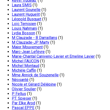
Kevin Trudeau
(1)
Laura SMIS
(1)
Laurent Gounelle
(1)
Laurent Huguelit
(1)
Léopold Busquet
(1)
Loïc Ternisien
(1)
Louis Nahmani
(1)
Lydia Bosson
(1)
M Clauzade - B Darraillans
(1)
M Clauzade-JP Marty
(1)
Major Mouvement
(1)
Marc-Jean Lefèvre
(1)
Marie-Chantal Canivenc-Lavier et Emeline Lavier
(1)
Michel FAUCON
(1)
Michel Montaud
(1)
Michèle Caffin
(1)
Mme Annick de Souzenelle
(1)
Néosanté
(1)
Nicole et Gérard Délépine
(1)
Olivier Soulier
(1)
P. Fellus
(1)
P.T. Spieser
(1)
Par Elke Arod
(1)
Pascal EPPE
(1)