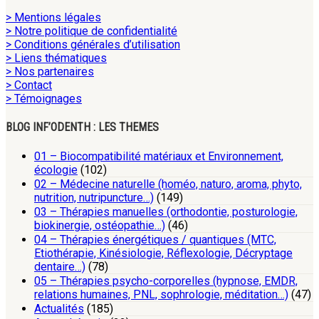
> Mentions légales
> Notre politique de confidentialité
> Conditions générales d’utilisation
> Liens thématiques
> Nos partenaires
> Contact
> Témoignages
BLOG INF’ODENTH : LES THEMES
01 – Biocompatibilité matériaux et Environnement,
écologie
(102)
02 – Médecine naturelle (homéo, naturo, aroma, phyto,
nutrition, nutripuncture…)
(149)
03 – Thérapies manuelles (orthodontie, posturologie,
biokinergie, ostéopathie…)
(46)
04 – Thérapies énergétiques / quantiques (MTC,
Etiothérapie, Kinésiologie, Réflexologie, Décryptage
dentaire…)
(78)
05 – Thérapies psycho-corporelles (hypnose, EMDR,
relations humaines, PNL, sophrologie, méditation…)
(47)
Actualités
(185)