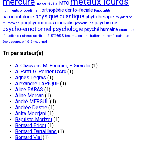
métaux lourds
mercure
MTC
monde végétal
orthopédie dento-faciale
nutriments
oligo-élément
Parodontite
physique quantique
parodontologie
phytothérapie
polyarthrite
porphyromonas gingivalis
psychisme
rhumatoïde
probiotiques
psycho-émotionnel
psychologie
psyché humaine
quantique
stress
réduction du stress
spiritualité
test musculaire
traitement homéopathique
écoresponsabilité
émotionnel
Tri par auteur(s)
A. Chauvois, M. Fournier, F. Girardin
(1)
A. Patti, G. Perrier D’Arc
(1)
Agnès Legras
(1)
Alexandre LAPIQUE
(1)
Alice BARAS
(1)
Aline Mercan
(1)
André MERGUI
(1)
Andrée Destre
(1)
Anita Moorjani
(1)
Baptiste Morizot
(1)
Bernard Bricot
(1)
Bernard Darraillans
(1)
Bernard Vial
(1)