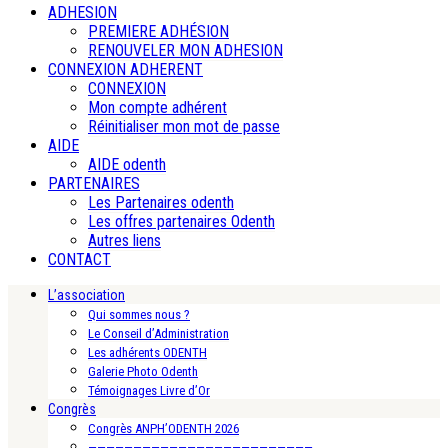
ADHESION
PREMIERE ADHÉSION
RENOUVELER MON ADHESION
CONNEXION ADHERENT
CONNEXION
Mon compte adhérent
Réinitialiser mon mot de passe
AIDE
AIDE odenth
PARTENAIRES
Les Partenaires odenth
Les offres partenaires Odenth
Autres liens
CONTACT
L’association
Qui sommes nous ?
Le Conseil d’Administration
Les adhérents ODENTH
Galerie Photo Odenth
Témoignages Livre d’Or
Congrès
Congrès ANPH’ODENTH 2026
—————————————————————————-