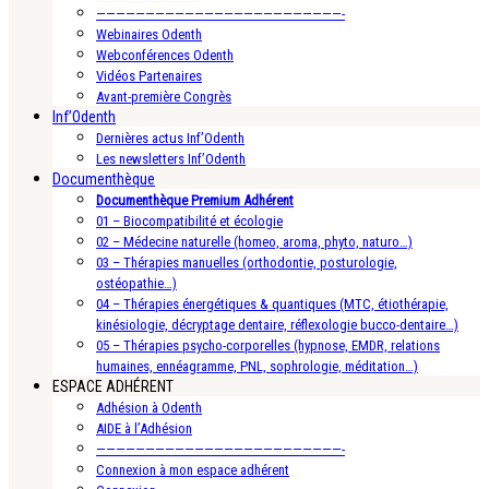
—————————————————————————-
Webinaires Odenth
Webconférences Odenth
Vidéos Partenaires
Avant-première Congrès
Inf’Odenth
Dernières actus Inf’Odenth
Les newsletters Inf’Odenth
Documenthèque
Documenthèque Premium Adhérent
01 – Biocompatibilité et écologie
02 – Médecine naturelle (homeo, aroma, phyto, naturo…)
03 – Thérapies manuelles (orthodontie, posturologie,
ostéopathie…)
04 – Thérapies énergétiques & quantiques (MTC, étiothérapie,
kinésiologie, décryptage dentaire, réflexologie bucco-dentaire…)
05 – Thérapies psycho-corporelles (hypnose, EMDR, relations
humaines, ennéagramme, PNL, sophrologie, méditation…)
ESPACE ADHÉRENT
Adhésion à Odenth
AIDE à l’Adhésion
—————————————————————————-
Connexion à mon espace adhérent