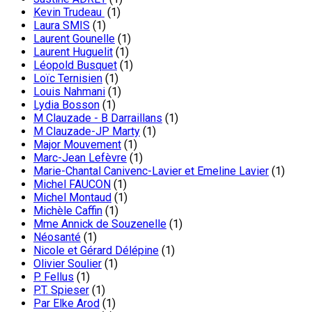
Kevin Trudeau
(1)
Laura SMIS
(1)
Laurent Gounelle
(1)
Laurent Huguelit
(1)
Léopold Busquet
(1)
Loïc Ternisien
(1)
Louis Nahmani
(1)
Lydia Bosson
(1)
M Clauzade - B Darraillans
(1)
M Clauzade-JP Marty
(1)
Major Mouvement
(1)
Marc-Jean Lefèvre
(1)
Marie-Chantal Canivenc-Lavier et Emeline Lavier
(1)
Michel FAUCON
(1)
Michel Montaud
(1)
Michèle Caffin
(1)
Mme Annick de Souzenelle
(1)
Néosanté
(1)
Nicole et Gérard Délépine
(1)
Olivier Soulier
(1)
P. Fellus
(1)
P.T. Spieser
(1)
Par Elke Arod
(1)