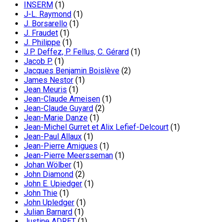
INSERM
(1)
J-L. Raymond
(1)
J. Borsarello
(1)
J. Fraudet
(1)
J. Philippe
(1)
J.P. Deffez, P. Fellus, C. Gérard
(1)
Jacob P.
(1)
Jacques Benjamin Boislève
(2)
James Nestor
(1)
Jean Meuris
(1)
Jean-Claude Ameisen
(1)
Jean-Claude Guyard
(2)
Jean-Marie Danze
(1)
Jean-Michel Gurret et Alix Lefief-Delcourt
(1)
Jean-Paul Allaux
(1)
Jean-Pierre Amigues
(1)
Jean-Pierre Meersseman
(1)
Johan Wölber
(1)
John Diamond
(2)
John E. Upiedger
(1)
John Thie
(1)
John Upledger
(1)
Julian Barnard
(1)
Justine ADRET
(1)