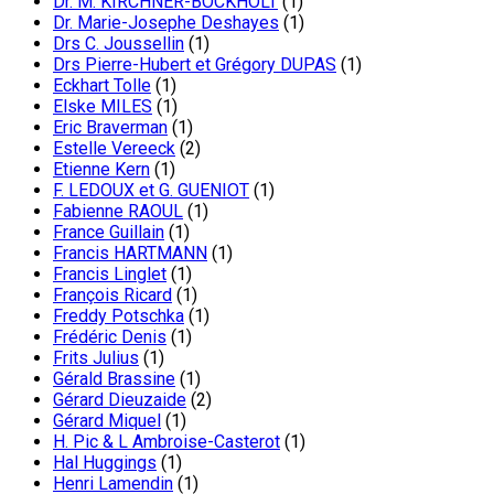
Dr. M. KIRCHNER-BOCKHOLT
(1)
Dr. Marie-Josephe Deshayes
(1)
Drs C. Joussellin
(1)
Drs Pierre-Hubert et Grégory DUPAS
(1)
Eckhart Tolle
(1)
Elske MILES
(1)
Eric Braverman
(1)
Estelle Vereeck
(2)
Etienne Kern
(1)
F. LEDOUX et G. GUENIOT
(1)
Fabienne RAOUL
(1)
France Guillain
(1)
Francis HARTMANN
(1)
Francis Linglet
(1)
François Ricard
(1)
Freddy Potschka
(1)
Frédéric Denis
(1)
Frits Julius
(1)
Gérald Brassine
(1)
Gérard Dieuzaide
(2)
Gérard Miquel
(1)
H. Pic & L Ambroise-Casterot
(1)
Hal Huggings
(1)
Henri Lamendin
(1)