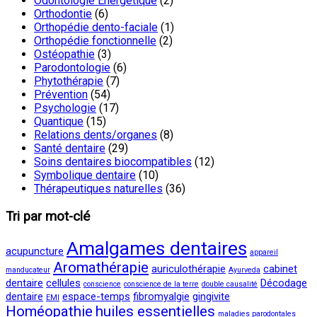
Odontologie Energétique
(2)
Orthodontie
(6)
Orthopédie dento-faciale
(1)
Orthopédie fonctionnelle
(2)
Ostéopathie
(3)
Parodontologie
(6)
Phytothérapie
(7)
Prévention
(54)
Psychologie
(17)
Quantique
(15)
Relations dents/organes
(8)
Santé dentaire
(29)
Soins dentaires biocompatibles
(12)
Symbolique dentaire
(10)
Thérapeutiques naturelles
(36)
Tri par mot-clé
Amalgames dentaires
acupuncture
appareil
Aromathérapie
auriculothérapie
cabinet
manducateur
Ayurveda
dentaire
cellules
Décodage
conscience
conscience de la terre
double causalité
dentaire
espace-temps
fibromyalgie
gingivite
EMI
Homéopathie
huiles essentielles
maladies parodontales