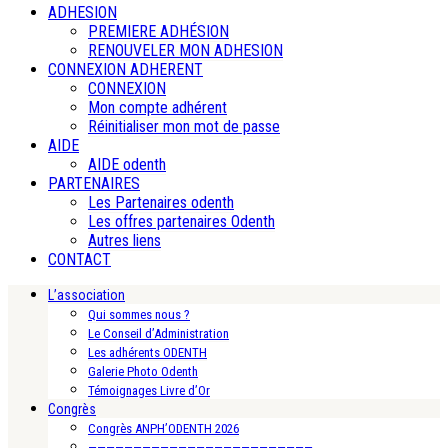
ADHESION
PREMIERE ADHÉSION
RENOUVELER MON ADHESION
CONNEXION ADHERENT
CONNEXION
Mon compte adhérent
Réinitialiser mon mot de passe
AIDE
AIDE odenth
PARTENAIRES
Les Partenaires odenth
Les offres partenaires Odenth
Autres liens
CONTACT
L’association
Qui sommes nous ?
Le Conseil d’Administration
Les adhérents ODENTH
Galerie Photo Odenth
Témoignages Livre d’Or
Congrès
Congrès ANPH’ODENTH 2026
—————————————————————————-