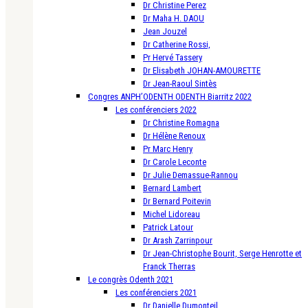
Dr Christine Perez
Dr Maha H. DAOU
Jean Jouzel
Dr Catherine Rossi,
Pr Hervé Tassery
Dr Elisabeth JOHAN-AMOURETTE
Dr Jean-Raoul Sintès
Congres ANPH’ODENTH ODENTH Biarritz 2022
Les conférenciers 2022
Dr Christine Romagna
Dr Hélène Renoux
Pr Marc Henry
Dr Carole Leconte
Dr Julie Demassue-Rannou
Bernard Lambert
Dr Bernard Poitevin
Michel Lidoreau
Patrick Latour
Dr Arash Zarrinpour
Dr Jean-Christophe Bourit, Serge Henrotte et
Franck Therras
Le congrès Odenth 2021
Les conférenciers 2021
Dr Danielle Dumonteil