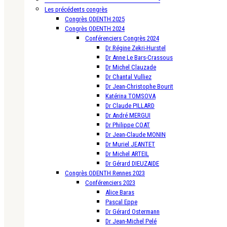
Les précédents congrès
Congrès ODENTH 2025
Congrès ODENTH 2024
Conférenciers Congrès 2024
Dr Régine Zekri-Hurstel
Dr Anne Le Bars-Crassous
Dr Michel Clauzade
Dr Chantal Vulliez
Dr Jean-Christophe Bourit
Katérina TOMSOVA
Dr Claude PILLARD
Dr André MERGUI
Dr Philippe COAT
Dr Jean-Claude MONIN
Dr Muriel JEANTET
Dr Michel ARTEIL
Dr Gérard DIEUZAIDE
Congrès ODENTH Rennes 2023
Conférenciers 2023
Alice Baras
Pascal Eppe
Dr Gérard Ostermann
Dr Jean-Michel Pelé