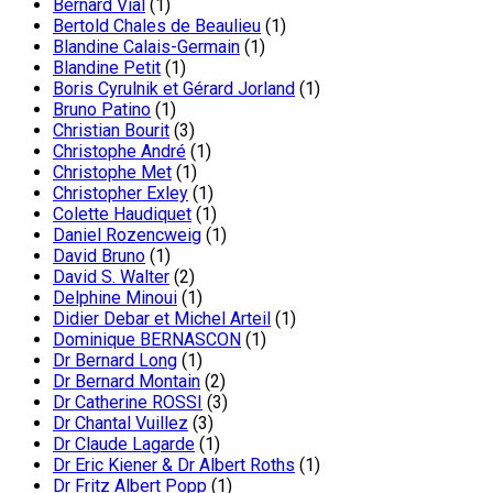
Bernard Vial
(1)
Bertold Chales de Beaulieu
(1)
Blandine Calais-Germain
(1)
Blandine Petit
(1)
Boris Cyrulnik et Gérard Jorland
(1)
Bruno Patino
(1)
Christian Bourit
(3)
Christophe André
(1)
Christophe Met
(1)
Christopher Exley
(1)
Colette Haudiquet
(1)
Daniel Rozencweig
(1)
David Bruno
(1)
David S. Walter
(2)
Delphine Minoui
(1)
Didier Debar et Michel Arteil
(1)
Dominique BERNASCON
(1)
Dr Bernard Long
(1)
Dr Bernard Montain
(2)
Dr Catherine ROSSI
(3)
Dr Chantal Vuillez
(3)
Dr Claude Lagarde
(1)
Dr Eric Kiener & Dr Albert Roths
(1)
Dr Fritz Albert Popp
(1)