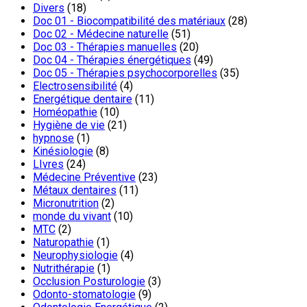
Divers
(18)
Doc 01 - Biocompatibilité des matériaux
(28)
Doc 02 - Médecine naturelle
(51)
Doc 03 - Thérapies manuelles
(20)
Doc 04 - Thérapies énergétiques
(49)
Doc 05 - Thérapies psychocorporelles
(35)
Electrosensibilité
(4)
Energétique dentaire
(11)
Homéopathie
(10)
Hygiène de vie
(21)
hypnose
(1)
Kinésiologie
(8)
LIvres
(24)
Médecine Préventive
(23)
Métaux dentaires
(11)
Micronutrition
(2)
monde du vivant
(10)
MTC
(2)
Naturopathie
(1)
Neurophysiologie
(4)
Nutrithérapie
(1)
Occlusion Posturologie
(3)
Odonto-stomatologie
(9)