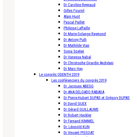
Dr Caroline Reynaud
Gilles Fournil
Alain Huot
Pascal Paillet
Philippe Laffaille
Dr Marie-Solange Raymond
Dr Antony Pulli
Dr Mathilde Vian
Sonia Spelen
Dr Vanessa Nabal
Dr Christophe Girardin Andréani
Dr Marc Hay
Le congrès ODENTH 2019
Les conférenciers du congrès 2019
Dr Jacques ABEGG
Dr ANA DELGADO RABADA
Dr Pierre-Hubert DUPAS et Grégory DUPAS
Dr David GUEX
Dr Gérard GUILLAUME
Dr Robert Heckler
Dr Fernand KIMMEL
Dr. Léopold KUN
Dr Vincent PISSOAT