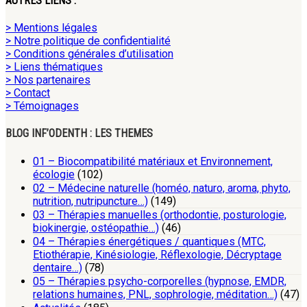
AUTRES LIENS :
> Mentions légales
> Notre politique de confidentialité
> Conditions générales d’utilisation
> Liens thématiques
> Nos partenaires
> Contact
> Témoignages
BLOG INF’ODENTH : LES THEMES
01 – Biocompatibilité matériaux et Environnement,
écologie
(102)
02 – Médecine naturelle (homéo, naturo, aroma, phyto,
nutrition, nutripuncture…)
(149)
03 – Thérapies manuelles (orthodontie, posturologie,
biokinergie, ostéopathie…)
(46)
04 – Thérapies énergétiques / quantiques (MTC,
Etiothérapie, Kinésiologie, Réflexologie, Décryptage
dentaire…)
(78)
05 – Thérapies psycho-corporelles (hypnose, EMDR,
relations humaines, PNL, sophrologie, méditation…)
(47)