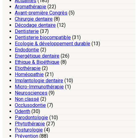
Actualités
(185)
Aromathérapie
(22)
Avant-première Congrès
(5)
Chirurgie dentaire
(8)
Décodage dentaire
(12)
Dentisterie
(37)
Dentisterie biocompatible
(31)
Ecologie & développement durable
(13)
Endodontie
(2)
Energétique dentaire
(26)
Ethique & Bioéthique
(8)
Etiothérapie
(2)
Homéopathie
(21)
Implantologie dentaire
(10)
Micro-Immunothérapie
(1)
Neurosciences
(9)
Non classé
(2)
Occlusodontie
(7)
Odenth
(30)
Parodontologie
(10)
Phytothérapie
(27)
Posturologie
(4)
Prévention
(88)