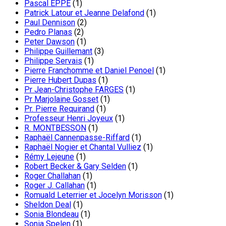
Pascal EPPE
(1)
Patrick Latour et Jeanne Delafond
(1)
Paul Dennison
(2)
Pedro Planas
(2)
Peter Dawson
(1)
Philippe Guillemant
(3)
Philippe Servais
(1)
Pierre Franchomme et Daniel Penoel
(1)
Pierre Hubert Dupas
(1)
Pr Jean-Christophe FARGES
(1)
Pr Marjolaine Gosset
(1)
Pr. Pierre Requirand
(1)
Professeur Henri Joyeux
(1)
R. MONTBESSON
(1)
Raphaël Cannenpasse-Riffard
(1)
Raphaël Nogier et Chantal Vulliez
(1)
Rémy Lejeune
(1)
Robert Becker & Gary Selden
(1)
Roger Challahan
(1)
Roger J. Callahan
(1)
Romuald Leterrier et Jocelyn Morisson
(1)
Sheldon Deal
(1)
Sonia Blondeau
(1)
Sonia Spelen
(1)