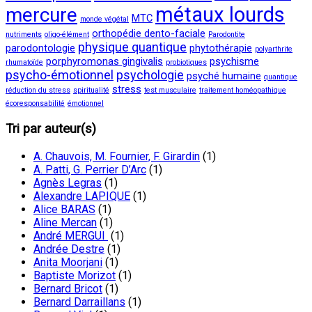
métaux lourds
mercure
MTC
monde végétal
orthopédie dento-faciale
nutriments
oligo-élément
Parodontite
physique quantique
parodontologie
phytothérapie
polyarthrite
porphyromonas gingivalis
psychisme
rhumatoïde
probiotiques
psycho-émotionnel
psychologie
psyché humaine
quantique
stress
réduction du stress
spiritualité
test musculaire
traitement homéopathique
écoresponsabilité
émotionnel
Tri par auteur(s)
A. Chauvois, M. Fournier, F. Girardin
(1)
A. Patti, G. Perrier D’Arc
(1)
Agnès Legras
(1)
Alexandre LAPIQUE
(1)
Alice BARAS
(1)
Aline Mercan
(1)
André MERGUI
(1)
Andrée Destre
(1)
Anita Moorjani
(1)
Baptiste Morizot
(1)
Bernard Bricot
(1)
Bernard Darraillans
(1)