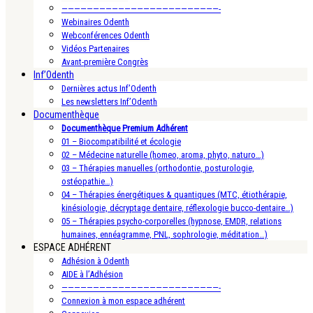
—————————————————————————-
Webinaires Odenth
Webconférences Odenth
Vidéos Partenaires
Avant-première Congrès
Inf’Odenth
Dernières actus Inf’Odenth
Les newsletters Inf’Odenth
Documenthèque
Documenthèque Premium Adhérent
01 – Biocompatibilité et écologie
02 – Médecine naturelle (homeo, aroma, phyto, naturo…)
03 – Thérapies manuelles (orthodontie, posturologie,
ostéopathie…)
04 – Thérapies énergétiques & quantiques (MTC, étiothérapie,
kinésiologie, décryptage dentaire, réflexologie bucco-dentaire…)
05 – Thérapies psycho-corporelles (hypnose, EMDR, relations
humaines, ennéagramme, PNL, sophrologie, méditation…)
ESPACE ADHÉRENT
Adhésion à Odenth
AIDE à l’Adhésion
—————————————————————————-
Connexion à mon espace adhérent