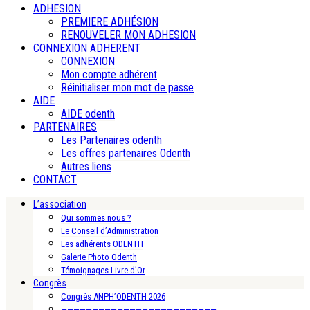
ADHESION
PREMIERE ADHÉSION
RENOUVELER MON ADHESION
CONNEXION ADHERENT
CONNEXION
Mon compte adhérent
Réinitialiser mon mot de passe
AIDE
AIDE odenth
PARTENAIRES
Les Partenaires odenth
Les offres partenaires Odenth
Autres liens
CONTACT
L’association
Qui sommes nous ?
Le Conseil d’Administration
Les adhérents ODENTH
Galerie Photo Odenth
Témoignages Livre d’Or
Congrès
Congrès ANPH’ODENTH 2026
—————————————————————————-