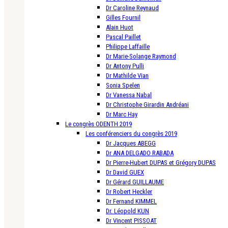
Dr Caroline Reynaud
Gilles Fournil
Alain Huot
Pascal Paillet
Philippe Laffaille
Dr Marie-Solange Raymond
Dr Antony Pulli
Dr Mathilde Vian
Sonia Spelen
Dr Vanessa Nabal
Dr Christophe Girardin Andréani
Dr Marc Hay
Le congrès ODENTH 2019
Les conférenciers du congrès 2019
Dr Jacques ABEGG
Dr ANA DELGADO RABADA
Dr Pierre-Hubert DUPAS et Grégory DUPAS
Dr David GUEX
Dr Gérard GUILLAUME
Dr Robert Heckler
Dr Fernand KIMMEL
Dr. Léopold KUN
Dr Vincent PISSOAT