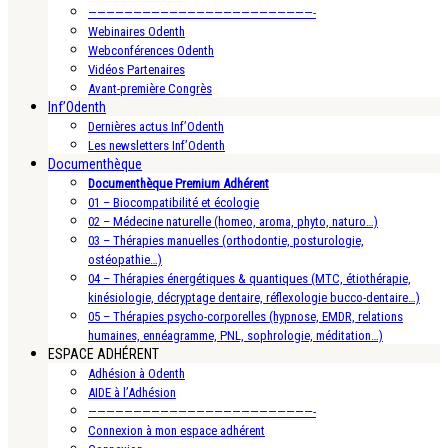
—————————————————————————-
Webinaires Odenth
Webconférences Odenth
Vidéos Partenaires
Avant-première Congrès
Inf’Odenth
Dernières actus Inf’Odenth
Les newsletters Inf’Odenth
Documenthèque
Documenthèque Premium Adhérent
01 – Biocompatibilité et écologie
02 – Médecine naturelle (homeo, aroma, phyto, naturo…)
03 – Thérapies manuelles (orthodontie, posturologie,
ostéopathie…)
04 – Thérapies énergétiques & quantiques (MTC, étiothérapie,
kinésiologie, décryptage dentaire, réflexologie bucco-dentaire…)
05 – Thérapies psycho-corporelles (hypnose, EMDR, relations
humaines, ennéagramme, PNL, sophrologie, méditation…)
ESPACE ADHÉRENT
Adhésion à Odenth
AIDE à l’Adhésion
—————————————————————————-
Connexion à mon espace adhérent