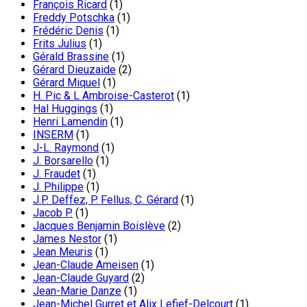
François Ricard
(1)
Freddy Potschka
(1)
Frédéric Denis
(1)
Frits Julius
(1)
Gérald Brassine
(1)
Gérard Dieuzaide
(2)
Gérard Miquel
(1)
H. Pic & L Ambroise-Casterot
(1)
Hal Huggings
(1)
Henri Lamendin
(1)
INSERM
(1)
J-L. Raymond
(1)
J. Borsarello
(1)
J. Fraudet
(1)
J. Philippe
(1)
J.P. Deffez, P. Fellus, C. Gérard
(1)
Jacob P.
(1)
Jacques Benjamin Boislève
(2)
James Nestor
(1)
Jean Meuris
(1)
Jean-Claude Ameisen
(1)
Jean-Claude Guyard
(2)
Jean-Marie Danze
(1)
Jean-Michel Gurret et Alix Lefief-Delcourt
(1)