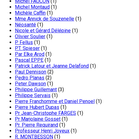
Michel FAUCON
(1)
Michel Montaud
(1)
Michèle Caffin
(1)
Mme Annick de Souzenelle
(1)
Néosanté
(1)
Nicole et Gérard Délépine
(1)
Olivier Soulier
(1)
P. Fellus
(1)
P.T. Spieser
(1)
Par Elke Arod
(1)
Pascal EPPE
(1)
Patrick Latour et Jeanne Delafond
(1)
Paul Dennison
(2)
Pedro Planas
(2)
Peter Dawson
(1)
Philippe Guillemant
(3)
Philippe Servais
(1)
Pierre Franchomme et Daniel Penoel
(1)
Pierre Hubert Dupas
(1)
Pr Jean-Christophe FARGES
(1)
Pr Marjolaine Gosset
(1)
Pr. Pierre Requirand
(1)
Professeur Henri Joyeux
(1)
R. MONTBESSON
(1)