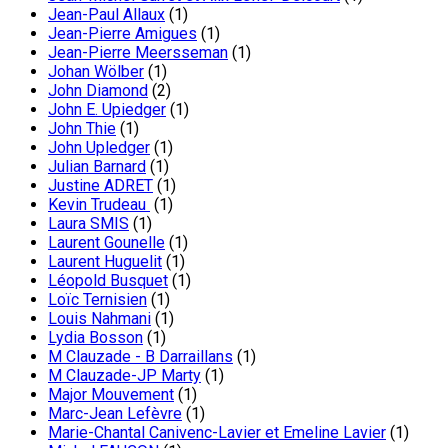
Jean-Paul Allaux
(1)
Jean-Pierre Amigues
(1)
Jean-Pierre Meersseman
(1)
Johan Wölber
(1)
John Diamond
(2)
John E. Upiedger
(1)
John Thie
(1)
John Upledger
(1)
Julian Barnard
(1)
Justine ADRET
(1)
Kevin Trudeau
(1)
Laura SMIS
(1)
Laurent Gounelle
(1)
Laurent Huguelit
(1)
Léopold Busquet
(1)
Loïc Ternisien
(1)
Louis Nahmani
(1)
Lydia Bosson
(1)
M Clauzade - B Darraillans
(1)
M Clauzade-JP Marty
(1)
Major Mouvement
(1)
Marc-Jean Lefèvre
(1)
Marie-Chantal Canivenc-Lavier et Emeline Lavier
(1)