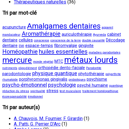
Thérapeutiques naturelles
(36)
Tri par mot-clé
Amalgames dentaires
acupuncture
appareil
Aromathérapie
auriculothérapie
cabinet
manducateur
Ayurveda
dentaire
cellules
Décodage
conscience
conscience de la terre
double causalité
dentaire
espace-temps
fibromyalgie
gingivite
EMI
Homéopathie
huiles essentielles
maladies parodontales
métaux lourds
mercure
MTC
monde végétal
orthopédie dento-faciale
nutriments
oligo-élément
Parodontite
physique quantique
parodontologie
phytothérapie
polyarthrite
porphyromonas gingivalis
psychisme
rhumatoïde
probiotiques
psycho-émotionnel
psychologie
psyché humaine
quantique
stress
réduction du stress
spiritualité
test musculaire
traitement homéopathique
écoresponsabilité
émotionnel
Tri par auteur(s)
A. Chauvois, M. Fournier, F. Girardin
(1)
A. Patti, G. Perrier D’Arc
(1)