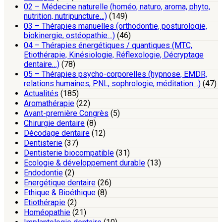
02 – Médecine naturelle (homéo, naturo, aroma, phyto,
nutrition, nutripuncture…)
(149)
03 – Thérapies manuelles (orthodontie, posturologie,
biokinergie, ostéopathie…)
(46)
04 – Thérapies énergétiques / quantiques (MTC,
Etiothérapie, Kinésiologie, Réflexologie, Décryptage
dentaire…)
(78)
05 – Thérapies psycho-corporelles (hypnose, EMDR,
relations humaines, PNL, sophrologie, méditation…)
(47)
Actualités
(185)
Aromathérapie
(22)
Avant-première Congrès
(5)
Chirurgie dentaire
(8)
Décodage dentaire
(12)
Dentisterie
(37)
Dentisterie biocompatible
(31)
Ecologie & développement durable
(13)
Endodontie
(2)
Energétique dentaire
(26)
Ethique & Bioéthique
(8)
Etiothérapie
(2)
Homéopathie
(21)