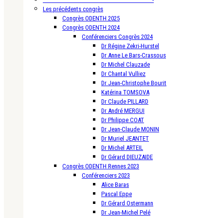
Les précédents congrès
Congrès ODENTH 2025
Congrès ODENTH 2024
Conférenciers Congrès 2024
Dr Régine Zekri-Hurstel
Dr Anne Le Bars-Crassous
Dr Michel Clauzade
Dr Chantal Vulliez
Dr Jean-Christophe Bourit
Katérina TOMSOVA
Dr Claude PILLARD
Dr André MERGUI
Dr Philippe COAT
Dr Jean-Claude MONIN
Dr Muriel JEANTET
Dr Michel ARTEIL
Dr Gérard DIEUZAIDE
Congrès ODENTH Rennes 2023
Conférenciers 2023
Alice Baras
Pascal Eppe
Dr Gérard Ostermann
Dr Jean-Michel Pelé