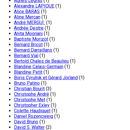
Agnès Legras
(1)
Alexandre LAPIQUE
(1)
Alice BARAS
(1)
Aline Mercan
(1)
André MERGUI
(1)
Andrée Destre
(1)
Anita Moorjani
(1)
Baptiste Morizot
(1)
Bernard Bricot
(1)
Bernard Darraillans
(1)
Bernard Vial
(1)
Bertold Chales de Beaulieu
(1)
Blandine Calais-Germain
(1)
Blandine Petit
(1)
Boris Cyrulnik et Gérard Jorland
(1)
Bruno Patino
(1)
Christian Bourit
(3)
Christophe André
(1)
Christophe Met
(1)
Christopher Exley
(1)
Colette Haudiquet
(1)
Daniel Rozencweig
(1)
David Bruno
(1)
David S. Walter
(2)