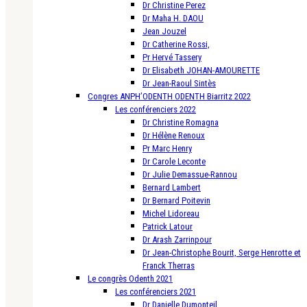
Dr Christine Perez
Dr Maha H. DAOU
Jean Jouzel
Dr Catherine Rossi,
Pr Hervé Tassery
Dr Elisabeth JOHAN-AMOURETTE
Dr Jean-Raoul Sintès
Congres ANPH’ODENTH ODENTH Biarritz 2022
Les conférenciers 2022
Dr Christine Romagna
Dr Hélène Renoux
Pr Marc Henry
Dr Carole Leconte
Dr Julie Demassue-Rannou
Bernard Lambert
Dr Bernard Poitevin
Michel Lidoreau
Patrick Latour
Dr Arash Zarrinpour
Dr Jean-Christophe Bourit, Serge Henrotte et
Franck Therras
Le congrès Odenth 2021
Les conférenciers 2021
Dr Danielle Dumonteil