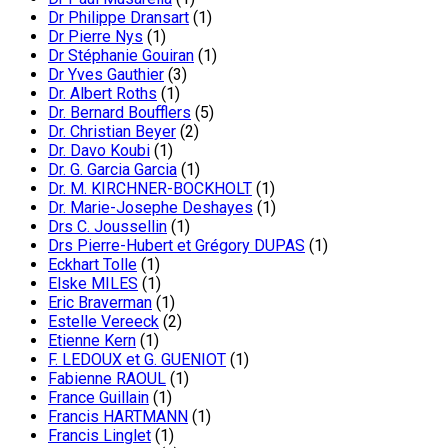
Dr Philippe Dransart
(1)
Dr Pierre Nys
(1)
Dr Stéphanie Gouiran
(1)
Dr Yves Gauthier
(3)
Dr. Albert Roths
(1)
Dr. Bernard Boufflers
(5)
Dr. Christian Beyer
(2)
Dr. Davo Koubi
(1)
Dr. G. Garcia Garcia
(1)
Dr. M. KIRCHNER-BOCKHOLT
(1)
Dr. Marie-Josephe Deshayes
(1)
Drs C. Joussellin
(1)
Drs Pierre-Hubert et Grégory DUPAS
(1)
Eckhart Tolle
(1)
Elske MILES
(1)
Eric Braverman
(1)
Estelle Vereeck
(2)
Etienne Kern
(1)
F. LEDOUX et G. GUENIOT
(1)
Fabienne RAOUL
(1)
France Guillain
(1)
Francis HARTMANN
(1)
Francis Linglet
(1)