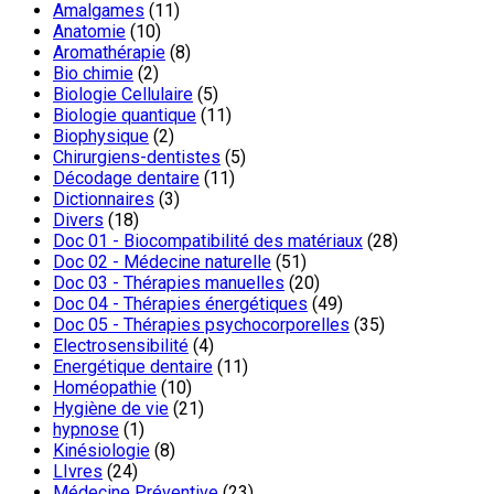
Amalgames
(11)
Anatomie
(10)
Aromathérapie
(8)
Bio chimie
(2)
Biologie Cellulaire
(5)
Biologie quantique
(11)
Biophysique
(2)
Chirurgiens-dentistes
(5)
Décodage dentaire
(11)
Dictionnaires
(3)
Divers
(18)
Doc 01 - Biocompatibilité des matériaux
(28)
Doc 02 - Médecine naturelle
(51)
Doc 03 - Thérapies manuelles
(20)
Doc 04 - Thérapies énergétiques
(49)
Doc 05 - Thérapies psychocorporelles
(35)
Electrosensibilité
(4)
Energétique dentaire
(11)
Homéopathie
(10)
Hygiène de vie
(21)
hypnose
(1)
Kinésiologie
(8)
LIvres
(24)
Médecine Préventive
(23)