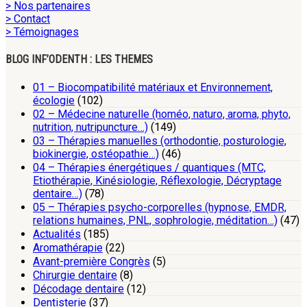
> Nos partenaires
> Contact
> Témoignages
BLOG INF’ODENTH : LES THEMES
01 – Biocompatibilité matériaux et Environnement,
écologie
(102)
02 – Médecine naturelle (homéo, naturo, aroma, phyto,
nutrition, nutripuncture…)
(149)
03 – Thérapies manuelles (orthodontie, posturologie,
biokinergie, ostéopathie…)
(46)
04 – Thérapies énergétiques / quantiques (MTC,
Etiothérapie, Kinésiologie, Réflexologie, Décryptage
dentaire…)
(78)
05 – Thérapies psycho-corporelles (hypnose, EMDR,
relations humaines, PNL, sophrologie, méditation…)
(47)
Actualités
(185)
Aromathérapie
(22)
Avant-première Congrès
(5)
Chirurgie dentaire
(8)
Décodage dentaire
(12)
Dentisterie
(37)