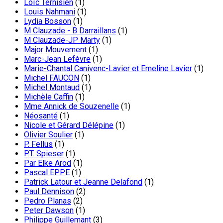
Loïc Ternisien
(1)
Louis Nahmani
(1)
Lydia Bosson
(1)
M Clauzade - B Darraillans
(1)
M Clauzade-JP Marty
(1)
Major Mouvement
(1)
Marc-Jean Lefèvre
(1)
Marie-Chantal Canivenc-Lavier et Emeline Lavier
(1)
Michel FAUCON
(1)
Michel Montaud
(1)
Michèle Caffin
(1)
Mme Annick de Souzenelle
(1)
Néosanté
(1)
Nicole et Gérard Délépine
(1)
Olivier Soulier
(1)
P. Fellus
(1)
P.T. Spieser
(1)
Par Elke Arod
(1)
Pascal EPPE
(1)
Patrick Latour et Jeanne Delafond
(1)
Paul Dennison
(2)
Pedro Planas
(2)
Peter Dawson
(1)
Philippe Guillemant
(3)