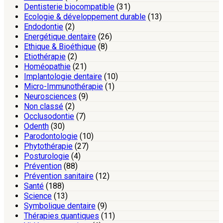
Dentisterie biocompatible
(31)
Ecologie & développement durable
(13)
Endodontie
(2)
Energétique dentaire
(26)
Ethique & Bioéthique
(8)
Etiothérapie
(2)
Homéopathie
(21)
Implantologie dentaire
(10)
Micro-Immunothérapie
(1)
Neurosciences
(9)
Non classé
(2)
Occlusodontie
(7)
Odenth
(30)
Parodontologie
(10)
Phytothérapie
(27)
Posturologie
(4)
Prévention
(88)
Prévention sanitaire
(12)
Santé
(188)
Science
(13)
Symbolique dentaire
(9)
Thérapies quantiques
(11)