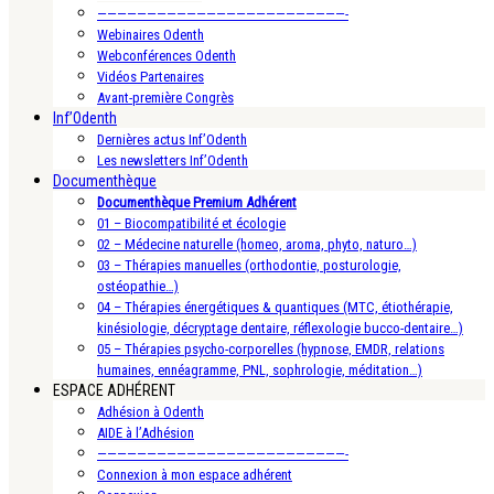
—————————————————————————-
Webinaires Odenth
Webconférences Odenth
Vidéos Partenaires
Avant-première Congrès
Inf’Odenth
Dernières actus Inf’Odenth
Les newsletters Inf’Odenth
Documenthèque
Documenthèque Premium Adhérent
01 – Biocompatibilité et écologie
02 – Médecine naturelle (homeo, aroma, phyto, naturo…)
03 – Thérapies manuelles (orthodontie, posturologie,
ostéopathie…)
04 – Thérapies énergétiques & quantiques (MTC, étiothérapie,
kinésiologie, décryptage dentaire, réflexologie bucco-dentaire…)
05 – Thérapies psycho-corporelles (hypnose, EMDR, relations
humaines, ennéagramme, PNL, sophrologie, méditation…)
ESPACE ADHÉRENT
Adhésion à Odenth
AIDE à l’Adhésion
—————————————————————————-
Connexion à mon espace adhérent