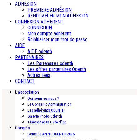
ADHESION
PREMIERE ADHÉSION
RENOUVELER MON ADHESION
CONNEXION ADHERENT
CONNEXION
Mon compte adhérent
Réinitialiser mon mot de passe
AIDE
AIDE odenth
PARTENAIRES
Les Partenaires odenth
Les offres partenaires Odenth
Autres liens
CONTACT
L’association
Qui sommes nous ?
Le Conseil d’Administration
Les adhérents ODENTH
Galerie Photo Odenth
Témoignages Livre d’Or
Congrès
Congrès ANPH’ODENTH 2026
—————————————————————————-