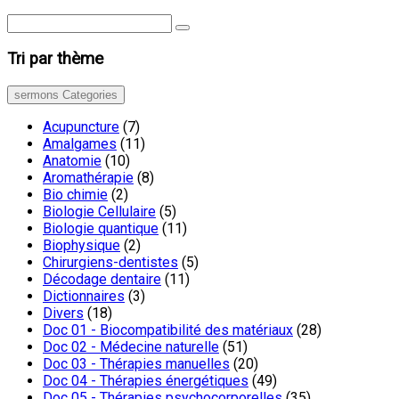
Tri par thème
sermons Categories
Acupuncture
(7)
Amalgames
(11)
Anatomie
(10)
Aromathérapie
(8)
Bio chimie
(2)
Biologie Cellulaire
(5)
Biologie quantique
(11)
Biophysique
(2)
Chirurgiens-dentistes
(5)
Décodage dentaire
(11)
Dictionnaires
(3)
Divers
(18)
Doc 01 - Biocompatibilité des matériaux
(28)
Doc 02 - Médecine naturelle
(51)
Doc 03 - Thérapies manuelles
(20)
Doc 04 - Thérapies énergétiques
(49)
Doc 05 - Thérapies psychocorporelles
(35)