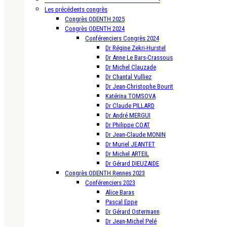
Les précédents congrès
Congrès ODENTH 2025
Congrès ODENTH 2024
Conférenciers Congrès 2024
Dr Régine Zekri-Hurstel
Dr Anne Le Bars-Crassous
Dr Michel Clauzade
Dr Chantal Vulliez
Dr Jean-Christophe Bourit
Katérina TOMSOVA
Dr Claude PILLARD
Dr André MERGUI
Dr Philippe COAT
Dr Jean-Claude MONIN
Dr Muriel JEANTET
Dr Michel ARTEIL
Dr Gérard DIEUZAIDE
Congrès ODENTH Rennes 2023
Conférenciers 2023
Alice Baras
Pascal Eppe
Dr Gérard Ostermann
Dr Jean-Michel Pelé