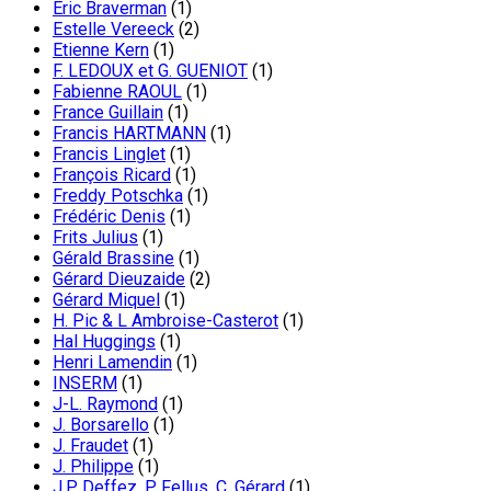
Eric Braverman
(1)
Estelle Vereeck
(2)
Etienne Kern
(1)
F. LEDOUX et G. GUENIOT
(1)
Fabienne RAOUL
(1)
France Guillain
(1)
Francis HARTMANN
(1)
Francis Linglet
(1)
François Ricard
(1)
Freddy Potschka
(1)
Frédéric Denis
(1)
Frits Julius
(1)
Gérald Brassine
(1)
Gérard Dieuzaide
(2)
Gérard Miquel
(1)
H. Pic & L Ambroise-Casterot
(1)
Hal Huggings
(1)
Henri Lamendin
(1)
INSERM
(1)
J-L. Raymond
(1)
J. Borsarello
(1)
J. Fraudet
(1)
J. Philippe
(1)
J.P. Deffez, P. Fellus, C. Gérard
(1)