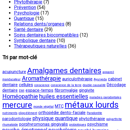
Phytothérapie
(7)
Prévention
(54)
Psychologie
(17)
Quantique
(15)
Relations dents/organes
(8)
Santé dentaire
(29)
Soins dentaires biocompatibles
(12)
Symbolique dentaire
(10)
Thérapeutiques naturelles
(36)
Tri par mot-clé
Amalgames dentaires
acupuncture
appareil
Aromathérapie
auriculothérapie
cabinet
manducateur
Ayurveda
dentaire
cellules
Décodage
conscience
conscience de la terre
double causalité
dentaire
espace-temps
fibromyalgie
gingivite
EMI
Homéopathie
huiles essentielles
maladies parodontales
métaux lourds
mercure
MTC
monde végétal
orthopédie dento-faciale
nutriments
oligo-élément
Parodontite
physique quantique
parodontologie
phytothérapie
polyarthrite
porphyromonas gingivalis
psychisme
rhumatoïde
probiotiques
psycho-émotionnel
psychologie