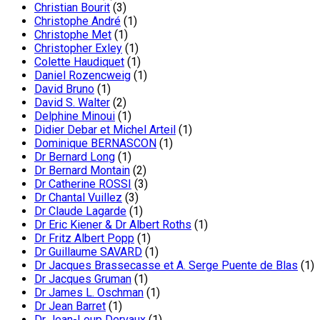
Christian Bourit
(3)
Christophe André
(1)
Christophe Met
(1)
Christopher Exley
(1)
Colette Haudiquet
(1)
Daniel Rozencweig
(1)
David Bruno
(1)
David S. Walter
(2)
Delphine Minoui
(1)
Didier Debar et Michel Arteil
(1)
Dominique BERNASCON
(1)
Dr Bernard Long
(1)
Dr Bernard Montain
(2)
Dr Catherine ROSSI
(3)
Dr Chantal Vuillez
(3)
Dr Claude Lagarde
(1)
Dr Eric Kiener & Dr Albert Roths
(1)
Dr Fritz Albert Popp
(1)
Dr Guillaume SAVARD
(1)
Dr Jacques Brassecasse et A. Serge Puente de Blas
(1)
Dr Jacques Gruman
(1)
Dr James L. Oschman
(1)
Dr Jean Barret
(1)
Dr Jean-Loup Dervaux
(1)