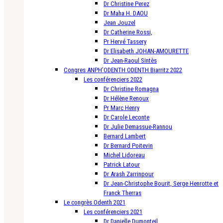
Dr Christine Perez
Dr Maha H. DAOU
Jean Jouzel
Dr Catherine Rossi,
Pr Hervé Tassery
Dr Elisabeth JOHAN-AMOURETTE
Dr Jean-Raoul Sintès
Congres ANPH’ODENTH ODENTH Biarritz 2022
Les conférenciers 2022
Dr Christine Romagna
Dr Hélène Renoux
Pr Marc Henry
Dr Carole Leconte
Dr Julie Demassue-Rannou
Bernard Lambert
Dr Bernard Poitevin
Michel Lidoreau
Patrick Latour
Dr Arash Zarrinpour
Dr Jean-Christophe Bourit, Serge Henrotte et
Franck Therras
Le congrès Odenth 2021
Les conférenciers 2021
Dr Danielle Dumonteil