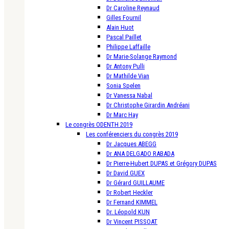
Dr Caroline Reynaud
Gilles Fournil
Alain Huot
Pascal Paillet
Philippe Laffaille
Dr Marie-Solange Raymond
Dr Antony Pulli
Dr Mathilde Vian
Sonia Spelen
Dr Vanessa Nabal
Dr Christophe Girardin Andréani
Dr Marc Hay
Le congrès ODENTH 2019
Les conférenciers du congrès 2019
Dr Jacques ABEGG
Dr ANA DELGADO RABADA
Dr Pierre-Hubert DUPAS et Grégory DUPAS
Dr David GUEX
Dr Gérard GUILLAUME
Dr Robert Heckler
Dr Fernand KIMMEL
Dr. Léopold KUN
Dr Vincent PISSOAT