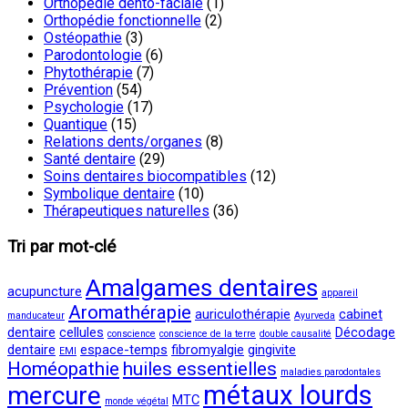
Orthopédie dento-faciale
(1)
Orthopédie fonctionnelle
(2)
Ostéopathie
(3)
Parodontologie
(6)
Phytothérapie
(7)
Prévention
(54)
Psychologie
(17)
Quantique
(15)
Relations dents/organes
(8)
Santé dentaire
(29)
Soins dentaires biocompatibles
(12)
Symbolique dentaire
(10)
Thérapeutiques naturelles
(36)
Tri par mot-clé
Amalgames dentaires
acupuncture
appareil
Aromathérapie
auriculothérapie
cabinet
manducateur
Ayurveda
dentaire
cellules
Décodage
conscience
conscience de la terre
double causalité
dentaire
espace-temps
fibromyalgie
gingivite
EMI
Homéopathie
huiles essentielles
maladies parodontales
métaux lourds
mercure
MTC
monde végétal