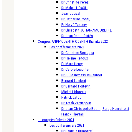
Dr Christine Perez
Dr Maha H. DAOU
Jean Jouzel
Dr Catherine Rossi,
Pr Hervé Tassery
Dr Elisabeth JOHAN-AMOURETTE
Dr Jean-Raoul Sintès
Congres ANPH’ODENTH ODENTH Biarritz 2022
Les conférenciers 2022
Dr Christine Romagna
Dr Hélène Renoux
Pr Marc Henry
Dr Carole Leconte
Dr Julie Demassue-Rannou
Bernard Lambert
Dr Bernard Poitevin
Michel Lidoreau
Patrick Latour
Dr Arash Zarrinpour
Dr Jean-Christophe Bourit, Serge Henrotte et
Franck Therras
Le congrès Odenth 2021
Les conférenciers 2021
Dr Danielle Dumonteil