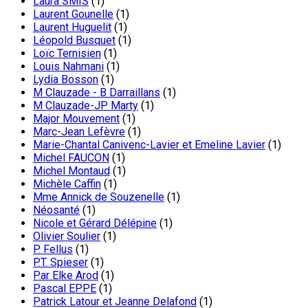
Laura SMIS
(1)
Laurent Gounelle
(1)
Laurent Huguelit
(1)
Léopold Busquet
(1)
Loïc Ternisien
(1)
Louis Nahmani
(1)
Lydia Bosson
(1)
M Clauzade - B Darraillans
(1)
M Clauzade-JP Marty
(1)
Major Mouvement
(1)
Marc-Jean Lefèvre
(1)
Marie-Chantal Canivenc-Lavier et Emeline Lavier
(1)
Michel FAUCON
(1)
Michel Montaud
(1)
Michèle Caffin
(1)
Mme Annick de Souzenelle
(1)
Néosanté
(1)
Nicole et Gérard Délépine
(1)
Olivier Soulier
(1)
P. Fellus
(1)
P.T. Spieser
(1)
Par Elke Arod
(1)
Pascal EPPE
(1)
Patrick Latour et Jeanne Delafond
(1)