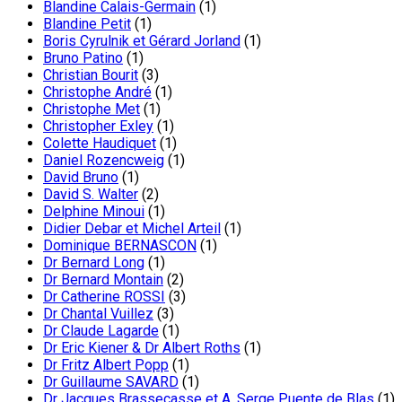
Blandine Calais-Germain
(1)
Blandine Petit
(1)
Boris Cyrulnik et Gérard Jorland
(1)
Bruno Patino
(1)
Christian Bourit
(3)
Christophe André
(1)
Christophe Met
(1)
Christopher Exley
(1)
Colette Haudiquet
(1)
Daniel Rozencweig
(1)
David Bruno
(1)
David S. Walter
(2)
Delphine Minoui
(1)
Didier Debar et Michel Arteil
(1)
Dominique BERNASCON
(1)
Dr Bernard Long
(1)
Dr Bernard Montain
(2)
Dr Catherine ROSSI
(3)
Dr Chantal Vuillez
(3)
Dr Claude Lagarde
(1)
Dr Eric Kiener & Dr Albert Roths
(1)
Dr Fritz Albert Popp
(1)
Dr Guillaume SAVARD
(1)
Dr Jacques Brassecasse et A. Serge Puente de Blas
(1)