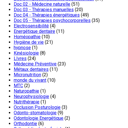
Doc 02 - Médecine naturelle
(51)
Doc 03 - Thérapies manuelles
(20)
Doc 04 - Thérapies énergétiques
(49)
Doc 05 - Thérapies psychocorporelles
(35)
Electrosensibilité
(4)
Energétique dentaire
(11)
Homéopathie
(10)
Hygiène de vie
(21)
hypnose
(1)
Kinésiologie
(8)
LIvres
(24)
Médecine Préventive
(23)
Métaux dentaires
(11)
Micronutrition
(2)
monde du vivant
(10)
MTC
(2)
Naturopathie
(1)
Neurophysiologie
(4)
Nutrithérapie
(1)
Occlusion Posturologie
(3)
Odonto-stomatologie
(9)
Odontologie Energétique
(2)
Orthodontie
(6)