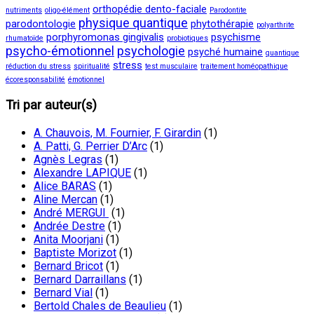
orthopédie dento-faciale
nutriments
oligo-élément
Parodontite
physique quantique
parodontologie
phytothérapie
polyarthrite
porphyromonas gingivalis
psychisme
rhumatoïde
probiotiques
psycho-émotionnel
psychologie
psyché humaine
quantique
stress
réduction du stress
spiritualité
test musculaire
traitement homéopathique
écoresponsabilité
émotionnel
Tri par auteur(s)
A. Chauvois, M. Fournier, F. Girardin
(1)
A. Patti, G. Perrier D’Arc
(1)
Agnès Legras
(1)
Alexandre LAPIQUE
(1)
Alice BARAS
(1)
Aline Mercan
(1)
André MERGUI
(1)
Andrée Destre
(1)
Anita Moorjani
(1)
Baptiste Morizot
(1)
Bernard Bricot
(1)
Bernard Darraillans
(1)
Bernard Vial
(1)
Bertold Chales de Beaulieu
(1)