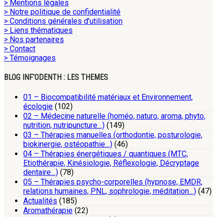
> Mentions légales
> Notre politique de confidentialité
> Conditions générales d’utilisation
> Liens thématiques
> Nos partenaires
> Contact
> Témoignages
BLOG INF’ODENTH : LES THEMES
01 – Biocompatibilité matériaux et Environnement,
écologie
(102)
02 – Médecine naturelle (homéo, naturo, aroma, phyto,
nutrition, nutripuncture…)
(149)
03 – Thérapies manuelles (orthodontie, posturologie,
biokinergie, ostéopathie…)
(46)
04 – Thérapies énergétiques / quantiques (MTC,
Etiothérapie, Kinésiologie, Réflexologie, Décryptage
dentaire…)
(78)
05 – Thérapies psycho-corporelles (hypnose, EMDR,
relations humaines, PNL, sophrologie, méditation…)
(47)
Actualités
(185)
Aromathérapie
(22)