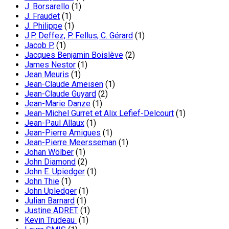
J. Borsarello
(1)
J. Fraudet
(1)
J. Philippe
(1)
J.P. Deffez, P. Fellus, C. Gérard
(1)
Jacob P.
(1)
Jacques Benjamin Boislève
(2)
James Nestor
(1)
Jean Meuris
(1)
Jean-Claude Ameisen
(1)
Jean-Claude Guyard
(2)
Jean-Marie Danze
(1)
Jean-Michel Gurret et Alix Lefief-Delcourt
(1)
Jean-Paul Allaux
(1)
Jean-Pierre Amigues
(1)
Jean-Pierre Meersseman
(1)
Johan Wölber
(1)
John Diamond
(2)
John E. Upiedger
(1)
John Thie
(1)
John Upledger
(1)
Julian Barnard
(1)
Justine ADRET
(1)
Kevin Trudeau
(1)