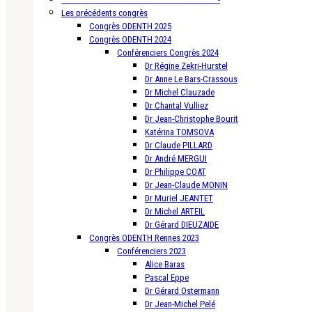
Les précédents congrès
Congrès ODENTH 2025
Congrès ODENTH 2024
Conférenciers Congrès 2024
Dr Régine Zekri-Hurstel
Dr Anne Le Bars-Crassous
Dr Michel Clauzade
Dr Chantal Vulliez
Dr Jean-Christophe Bourit
Katérina TOMSOVA
Dr Claude PILLARD
Dr André MERGUI
Dr Philippe COAT
Dr Jean-Claude MONIN
Dr Muriel JEANTET
Dr Michel ARTEIL
Dr Gérard DIEUZAIDE
Congrès ODENTH Rennes 2023
Conférenciers 2023
Alice Baras
Pascal Eppe
Dr Gérard Ostermann
Dr Jean-Michel Pelé