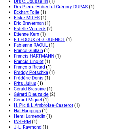
Drs C. Joussellin
(1)
Drs Pierre-Hubert et Grégory DUPAS
(1)
Eckhart Tolle
(1)
Elske MILES
(1)
Eric Braverman
(1)
Estelle Vereeck
(2)
Etienne Kern
(1)
F. LEDOUX et G. GUENIOT
(1)
Fabienne RAOUL
(1)
France Guillain
(1)
Francis HARTMANN
(1)
Francis Linglet
(1)
François Ricard
(1)
Freddy Potschka
(1)
Frédéric Denis
(1)
Frits Julius
(1)
Gérald Brassine
(1)
Gérard Dieuzaide
(2)
Gérard Miquel
(1)
H. Pic & L Ambroise-Casterot
(1)
Hal Huggings
(1)
Henri Lamendin
(1)
INSERM
(1)
J-L. Raymond
(1)