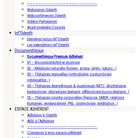
—————————————————————————-
Webinaires Odenth
Webconférences Odenth
Vidéos Partenaires
Avant-première Congrès
Inf’Odenth
Dernières actus Inf’Odenth
Les newsletters Inf’Odenth
Documenthèque
Documenthèque Premium Adhérent
01 – Biocompatibilité et écologie
02 – Médecine naturelle (homeo, aroma, phyto, naturo…)
03 – Thérapies manuelles (orthodontie, posturologie,
ostéopathie…)
04 – Thérapies énergétiques & quantiques (MTC, étiothérapie,
kinésiologie, décryptage dentaire, réflexologie bucco-dentaire…)
05 – Thérapies psycho-corporelles (hypnose, EMDR, relations
humaines, ennéagramme, PNL, sophrologie, méditation…)
ESPACE ADHÉRENT
Adhésion à Odenth
AIDE à l’Adhésion
—————————————————————————-
Connexion à mon espace adhérent