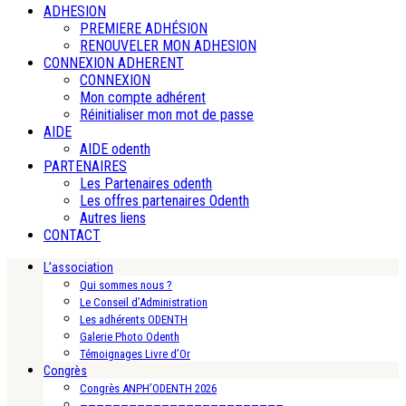
ADHESION
PREMIERE ADHÉSION
RENOUVELER MON ADHESION
CONNEXION ADHERENT
CONNEXION
Mon compte adhérent
Réinitialiser mon mot de passe
AIDE
AIDE odenth
PARTENAIRES
Les Partenaires odenth
Les offres partenaires Odenth
Autres liens
CONTACT
L’association
Qui sommes nous ?
Le Conseil d’Administration
Les adhérents ODENTH
Galerie Photo Odenth
Témoignages Livre d’Or
Congrès
Congrès ANPH’ODENTH 2026
—————————————————————————-