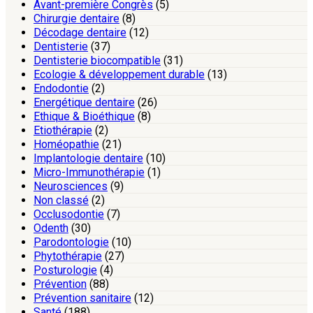
Avant-première Congrès
(5)
Chirurgie dentaire
(8)
Décodage dentaire
(12)
Dentisterie
(37)
Dentisterie biocompatible
(31)
Ecologie & développement durable
(13)
Endodontie
(2)
Energétique dentaire
(26)
Ethique & Bioéthique
(8)
Etiothérapie
(2)
Homéopathie
(21)
Implantologie dentaire
(10)
Micro-Immunothérapie
(1)
Neurosciences
(9)
Non classé
(2)
Occlusodontie
(7)
Odenth
(30)
Parodontologie
(10)
Phytothérapie
(27)
Posturologie
(4)
Prévention
(88)
Prévention sanitaire
(12)
Santé
(188)