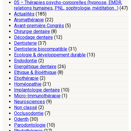
05 – Thérapies psycho-corporelles (hypnose, EMDR,
relations humaines, PNL, sophrologie, méditation…)
(47)
Actualités
(185)
Aromathérapie
(22)
Avant-première Congrès
(5)
Chirurgie dentaire
(8)
Décodage dentaire
(12)
Dentisterie
(37)
Dentisterie biocompatible
(31)
Ecologie & développement durable
(13)
Endodontie
(2)
Energétique dentaire
(26)
Ethique & Bioéthique
(8)
Etiothérapie
(2)
Homéopathie
(21)
Implantologie dentaire
(10)
Micro-Immunothérapie
(1)
Neurosciences
(9)
Non classé
(2)
Occlusodontie
(7)
Odenth
(30)
Parodontologie
(10)
Phytothérapie
(27)