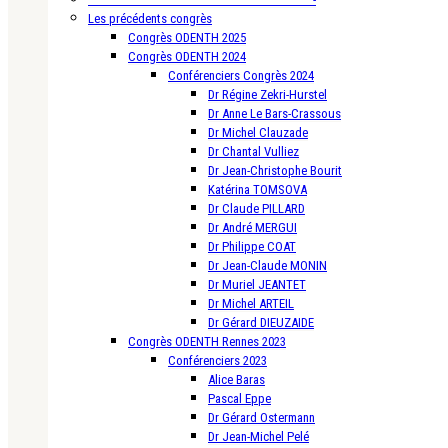
Les précédents congrès
Congrès ODENTH 2025
Congrès ODENTH 2024
Conférenciers Congrès 2024
Dr Régine Zekri-Hurstel
Dr Anne Le Bars-Crassous
Dr Michel Clauzade
Dr Chantal Vulliez
Dr Jean-Christophe Bourit
Katérina TOMSOVA
Dr Claude PILLARD
Dr André MERGUI
Dr Philippe COAT
Dr Jean-Claude MONIN
Dr Muriel JEANTET
Dr Michel ARTEIL
Dr Gérard DIEUZAIDE
Congrès ODENTH Rennes 2023
Conférenciers 2023
Alice Baras
Pascal Eppe
Dr Gérard Ostermann
Dr Jean-Michel Pelé