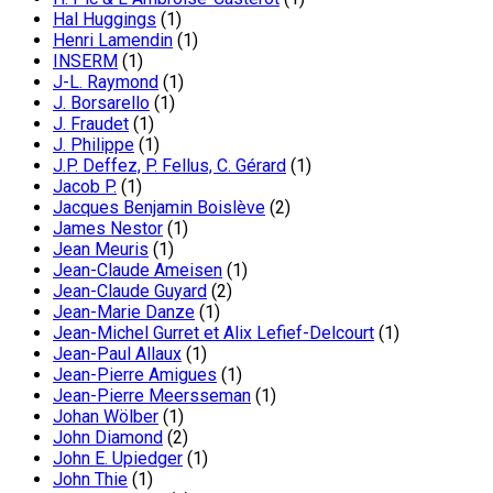
Hal Huggings
(1)
Henri Lamendin
(1)
INSERM
(1)
J-L. Raymond
(1)
J. Borsarello
(1)
J. Fraudet
(1)
J. Philippe
(1)
J.P. Deffez, P. Fellus, C. Gérard
(1)
Jacob P.
(1)
Jacques Benjamin Boislève
(2)
James Nestor
(1)
Jean Meuris
(1)
Jean-Claude Ameisen
(1)
Jean-Claude Guyard
(2)
Jean-Marie Danze
(1)
Jean-Michel Gurret et Alix Lefief-Delcourt
(1)
Jean-Paul Allaux
(1)
Jean-Pierre Amigues
(1)
Jean-Pierre Meersseman
(1)
Johan Wölber
(1)
John Diamond
(2)
John E. Upiedger
(1)
John Thie
(1)