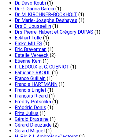
Dr. Davo Koubi
(1)
Dr. G. Garcia Garcia
(1)
Dr. M. KIRCHNER-BOCKHOLT
(1)
Dr. Marie-Josephe Deshayes
(1)
Drs C. Joussellin
(1)
Drs Pierre-Hubert et Grégory DUPAS
(1)
Eckhart Tolle
(1)
Elske MILES
(1)
Eric Braverman
(1)
Estelle Vereeck
(2)
Etienne Kern
(1)
F. LEDOUX et G. GUENIOT
(1)
Fabienne RAOUL
(1)
France Guillain
(1)
Francis HARTMANN
(1)
Francis Linglet
(1)
François Ricard
(1)
Freddy Potschka
(1)
Frédéric Denis
(1)
Frits Julius
(1)
Gérald Brassine
(1)
Gérard Dieuzaide
(2)
Gérard Miquel
(1)
H. Pic & L Ambroise-Casterot
(1)