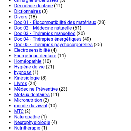
Chirurgiens-dentistes
(5)
Décodage dentaire
(11)
Dictionnaires
(3)
Divers
(18)
Doc 01 - Biocompatibilité des matériaux
(28)
Doc 02 - Médecine naturelle
(51)
Doc 03 - Thérapies manuelles
(20)
Doc 04 - Thérapies énergétiques
(49)
Doc 05 - Thérapies psychocorporelles
(35)
Electrosensibilité
(4)
Energétique dentaire
(11)
Homéopathie
(10)
Hygiène de vie
(21)
hypnose
(1)
Kinésiologie
(8)
LIvres
(24)
Médecine Préventive
(23)
Métaux dentaires
(11)
Micronutrition
(2)
monde du vivant
(10)
MTC
(2)
Naturopathie
(1)
Neurophysiologie
(4)
Nutrithérapie
(1)