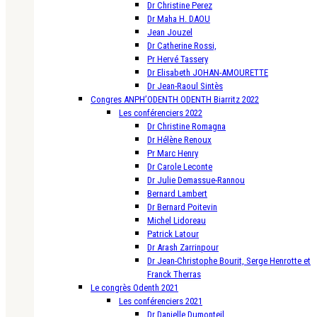
Dr Christine Perez
Dr Maha H. DAOU
Jean Jouzel
Dr Catherine Rossi,
Pr Hervé Tassery
Dr Elisabeth JOHAN-AMOURETTE
Dr Jean-Raoul Sintès
Congres ANPH’ODENTH ODENTH Biarritz 2022
Les conférenciers 2022
Dr Christine Romagna
Dr Hélène Renoux
Pr Marc Henry
Dr Carole Leconte
Dr Julie Demassue-Rannou
Bernard Lambert
Dr Bernard Poitevin
Michel Lidoreau
Patrick Latour
Dr Arash Zarrinpour
Dr Jean-Christophe Bourit, Serge Henrotte et
Franck Therras
Le congrès Odenth 2021
Les conférenciers 2021
Dr Danielle Dumonteil