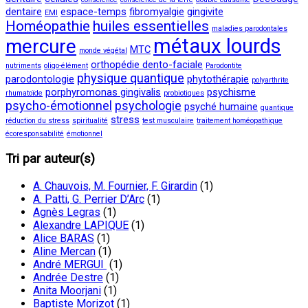
dentaire
espace-temps
fibromyalgie
gingivite
EMI
Homéopathie
huiles essentielles
maladies parodontales
métaux lourds
mercure
MTC
monde végétal
orthopédie dento-faciale
nutriments
oligo-élément
Parodontite
physique quantique
parodontologie
phytothérapie
polyarthrite
porphyromonas gingivalis
psychisme
rhumatoïde
probiotiques
psycho-émotionnel
psychologie
psyché humaine
quantique
stress
réduction du stress
spiritualité
test musculaire
traitement homéopathique
écoresponsabilité
émotionnel
Tri par auteur(s)
A. Chauvois, M. Fournier, F. Girardin
(1)
A. Patti, G. Perrier D’Arc
(1)
Agnès Legras
(1)
Alexandre LAPIQUE
(1)
Alice BARAS
(1)
Aline Mercan
(1)
André MERGUI
(1)
Andrée Destre
(1)
Anita Moorjani
(1)
Baptiste Morizot
(1)