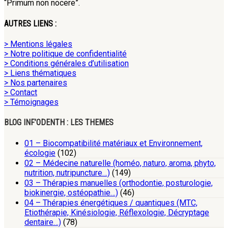
“Primum non nocere”.
AUTRES LIENS :
> Mentions légales
> Notre politique de confidentialité
> Conditions générales d’utilisation
> Liens thématiques
> Nos partenaires
> Contact
> Témoignages
BLOG INF’ODENTH : LES THEMES
01 – Biocompatibilité matériaux et Environnement,
écologie
(102)
02 – Médecine naturelle (homéo, naturo, aroma, phyto,
nutrition, nutripuncture…)
(149)
03 – Thérapies manuelles (orthodontie, posturologie,
biokinergie, ostéopathie…)
(46)
04 – Thérapies énergétiques / quantiques (MTC,
Etiothérapie, Kinésiologie, Réflexologie, Décryptage
dentaire…)
(78)