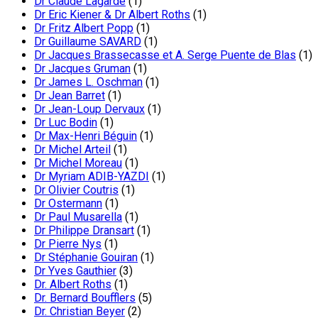
Dr Claude Lagarde
(1)
Dr Eric Kiener & Dr Albert Roths
(1)
Dr Fritz Albert Popp
(1)
Dr Guillaume SAVARD
(1)
Dr Jacques Brassecasse et A. Serge Puente de Blas
(1)
Dr Jacques Gruman
(1)
Dr James L. Oschman
(1)
Dr Jean Barret
(1)
Dr Jean-Loup Dervaux
(1)
Dr Luc Bodin
(1)
Dr Max-Henri Béguin
(1)
Dr Michel Arteil
(1)
Dr Michel Moreau
(1)
Dr Myriam ADIB-YAZDI
(1)
Dr Olivier Coutris
(1)
Dr Ostermann
(1)
Dr Paul Musarella
(1)
Dr Philippe Dransart
(1)
Dr Pierre Nys
(1)
Dr Stéphanie Gouiran
(1)
Dr Yves Gauthier
(3)
Dr. Albert Roths
(1)
Dr. Bernard Boufflers
(5)
Dr. Christian Beyer
(2)