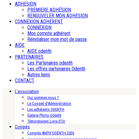
ADHESION
PREMIERE ADHÉSION
RENOUVELER MON ADHESION
CONNEXION ADHERENT
CONNEXION
Mon compte adhérent
Réinitialiser mon mot de passe
AIDE
AIDE odenth
PARTENAIRES
Les Partenaires odenth
Les offres partenaires Odenth
Autres liens
CONTACT
L’association
Qui sommes nous ?
Le Conseil d’Administration
Les adhérents ODENTH
Galerie Photo Odenth
Témoignages Livre d’Or
Congrès
Congrès ANPH’ODENTH 2026
—————————————————————————-