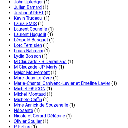
John Upledger
(1)
Julian Barnard
(1)
Justine ADRET
(1)
Kevin Trudeau
(1)
Laura SMIS
(1)
Laurent Gounelle
(1)
Laurent Huguelit
(1)
Léopold Busquet
(1)
Loïc Ternisien
(1)
Louis Nahmani
(1)
Lydia Bosson
(1)
M Clauzade - B Darraillans
(1)
M Clauzade-JP Marty
(1)
Major Mouvement
(1)
Marc-Jean Lefèvre
(1)
Marie-Chantal Canivenc-Lavier et Emeline Lavier
(1)
Michel FAUCON
(1)
Michel Montaud
(1)
Michèle Caffin
(1)
Mme Annick de Souzenelle
(1)
Néosanté
(1)
Nicole et Gérard Délépine
(1)
Olivier Soulier
(1)
P. Fellus
(1)