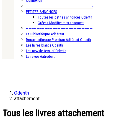
Connexion
—————————————————————————-
PETITES ANNONCES
Toutes les petites annonces Odenth
Créer / Modifier mes annonces
—————————————————————————-
La Bibliothèque Adhérent
Documenthèque Premium Adhérent Odenth
Les livres blancs Odenth
Les newsletters Inf’Odenth
La revue Autredent
Odenth
attachement
Tous les livres attachement