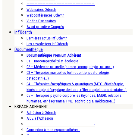
—————————————————————————-
Webinaires Odenth
Webconférences Odenth
Vidéos Partenaires
Avant-première Congrès
Inf’Odenth
Dernières actus Inf’Odenth
Les newsletters Inf’Odenth
Documenthèque
Documenthèque Premium Adhérent
01 – Biocompatibilité et écologie
02 – Médecine naturelle (homeo, aroma, phyto, naturo…)
03 – Thérapies manuelles (orthodontie, posturologie,
ostéopathie…)
04 – Thérapies énergétiques & quantiques (MTC, étiothérapie,
kinésiologie, décryptage dentaire, réflexologie bucco-dentaire…)
05 – Thérapies psycho-corporelles (hypnose, EMDR, relations
humaines, ennéagramme, PNL, sophrologie, méditation…)
ESPACE ADHÉRENT
Adhésion à Odenth
AIDE à l’Adhésion
—————————————————————————-
Connexion à mon espace adhérent