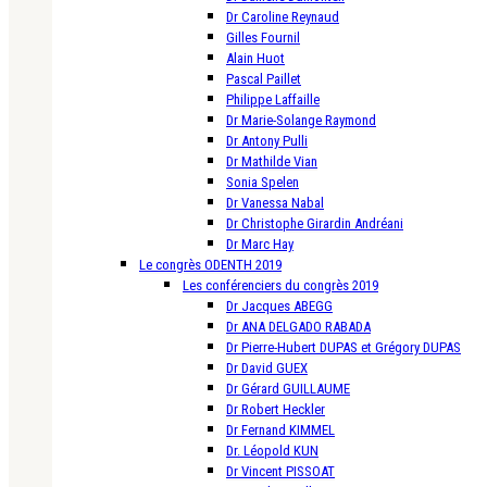
Dr Caroline Reynaud
Gilles Fournil
Alain Huot
Pascal Paillet
Philippe Laffaille
Dr Marie-Solange Raymond
Dr Antony Pulli
Dr Mathilde Vian
Sonia Spelen
Dr Vanessa Nabal
Dr Christophe Girardin Andréani
Dr Marc Hay
Le congrès ODENTH 2019
Les conférenciers du congrès 2019
Dr Jacques ABEGG
Dr ANA DELGADO RABADA
Dr Pierre-Hubert DUPAS et Grégory DUPAS
Dr David GUEX
Dr Gérard GUILLAUME
Dr Robert Heckler
Dr Fernand KIMMEL
Dr. Léopold KUN
Dr Vincent PISSOAT