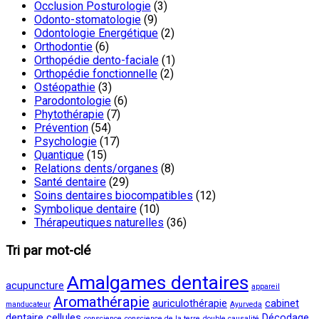
Occlusion Posturologie
(3)
Odonto-stomatologie
(9)
Odontologie Energétique
(2)
Orthodontie
(6)
Orthopédie dento-faciale
(1)
Orthopédie fonctionnelle
(2)
Ostéopathie
(3)
Parodontologie
(6)
Phytothérapie
(7)
Prévention
(54)
Psychologie
(17)
Quantique
(15)
Relations dents/organes
(8)
Santé dentaire
(29)
Soins dentaires biocompatibles
(12)
Symbolique dentaire
(10)
Thérapeutiques naturelles
(36)
Tri par mot-clé
Amalgames dentaires
acupuncture
appareil
Aromathérapie
auriculothérapie
cabinet
manducateur
Ayurveda
dentaire
cellules
Décodage
conscience
conscience de la terre
double causalité