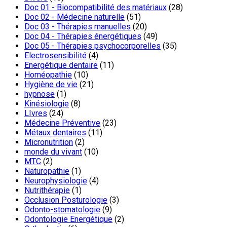
Doc 01 - Biocompatibilité des matériaux
(28)
Doc 02 - Médecine naturelle
(51)
Doc 03 - Thérapies manuelles
(20)
Doc 04 - Thérapies énergétiques
(49)
Doc 05 - Thérapies psychocorporelles
(35)
Electrosensibilité
(4)
Energétique dentaire
(11)
Homéopathie
(10)
Hygiène de vie
(21)
hypnose
(1)
Kinésiologie
(8)
LIvres
(24)
Médecine Préventive
(23)
Métaux dentaires
(11)
Micronutrition
(2)
monde du vivant
(10)
MTC
(2)
Naturopathie
(1)
Neurophysiologie
(4)
Nutrithérapie
(1)
Occlusion Posturologie
(3)
Odonto-stomatologie
(9)
Odontologie Energétique
(2)