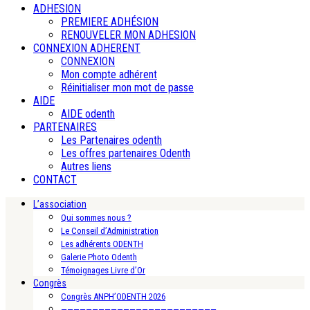
ADHESION
PREMIERE ADHÉSION
RENOUVELER MON ADHESION
CONNEXION ADHERENT
CONNEXION
Mon compte adhérent
Réinitialiser mon mot de passe
AIDE
AIDE odenth
PARTENAIRES
Les Partenaires odenth
Les offres partenaires Odenth
Autres liens
CONTACT
L’association
Qui sommes nous ?
Le Conseil d’Administration
Les adhérents ODENTH
Galerie Photo Odenth
Témoignages Livre d’Or
Congrès
Congrès ANPH’ODENTH 2026
—————————————————————————-