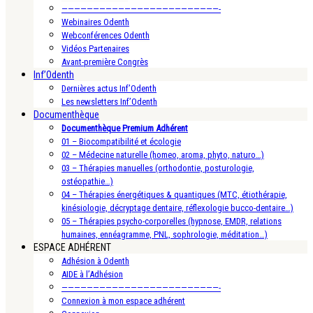
—————————————————————————-
Webinaires Odenth
Webconférences Odenth
Vidéos Partenaires
Avant-première Congrès
Inf’Odenth
Dernières actus Inf’Odenth
Les newsletters Inf’Odenth
Documenthèque
Documenthèque Premium Adhérent
01 – Biocompatibilité et écologie
02 – Médecine naturelle (homeo, aroma, phyto, naturo…)
03 – Thérapies manuelles (orthodontie, posturologie,
ostéopathie…)
04 – Thérapies énergétiques & quantiques (MTC, étiothérapie,
kinésiologie, décryptage dentaire, réflexologie bucco-dentaire…)
05 – Thérapies psycho-corporelles (hypnose, EMDR, relations
humaines, ennéagramme, PNL, sophrologie, méditation…)
ESPACE ADHÉRENT
Adhésion à Odenth
AIDE à l’Adhésion
—————————————————————————-
Connexion à mon espace adhérent