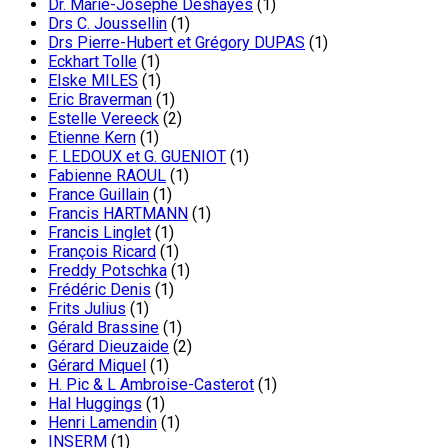
Dr. Marie-Josephe Deshayes
(1)
Drs C. Joussellin
(1)
Drs Pierre-Hubert et Grégory DUPAS
(1)
Eckhart Tolle
(1)
Elske MILES
(1)
Eric Braverman
(1)
Estelle Vereeck
(2)
Etienne Kern
(1)
F. LEDOUX et G. GUENIOT
(1)
Fabienne RAOUL
(1)
France Guillain
(1)
Francis HARTMANN
(1)
Francis Linglet
(1)
François Ricard
(1)
Freddy Potschka
(1)
Frédéric Denis
(1)
Frits Julius
(1)
Gérald Brassine
(1)
Gérard Dieuzaide
(2)
Gérard Miquel
(1)
H. Pic & L Ambroise-Casterot
(1)
Hal Huggings
(1)
Henri Lamendin
(1)
INSERM
(1)