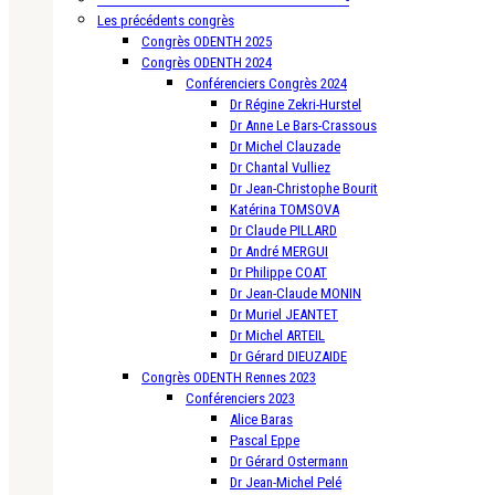
Les précédents congrès
Congrès ODENTH 2025
Congrès ODENTH 2024
Conférenciers Congrès 2024
Dr Régine Zekri-Hurstel
Dr Anne Le Bars-Crassous
Dr Michel Clauzade
Dr Chantal Vulliez
Dr Jean-Christophe Bourit
Katérina TOMSOVA
Dr Claude PILLARD
Dr André MERGUI
Dr Philippe COAT
Dr Jean-Claude MONIN
Dr Muriel JEANTET
Dr Michel ARTEIL
Dr Gérard DIEUZAIDE
Congrès ODENTH Rennes 2023
Conférenciers 2023
Alice Baras
Pascal Eppe
Dr Gérard Ostermann
Dr Jean-Michel Pelé