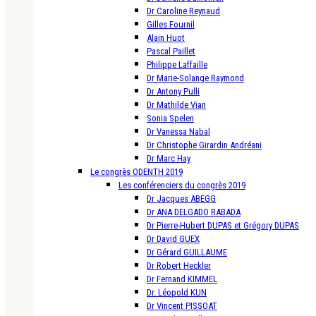
Dr Caroline Reynaud
Gilles Fournil
Alain Huot
Pascal Paillet
Philippe Laffaille
Dr Marie-Solange Raymond
Dr Antony Pulli
Dr Mathilde Vian
Sonia Spelen
Dr Vanessa Nabal
Dr Christophe Girardin Andréani
Dr Marc Hay
Le congrès ODENTH 2019
Les conférenciers du congrès 2019
Dr Jacques ABEGG
Dr ANA DELGADO RABADA
Dr Pierre-Hubert DUPAS et Grégory DUPAS
Dr David GUEX
Dr Gérard GUILLAUME
Dr Robert Heckler
Dr Fernand KIMMEL
Dr. Léopold KUN
Dr Vincent PISSOAT