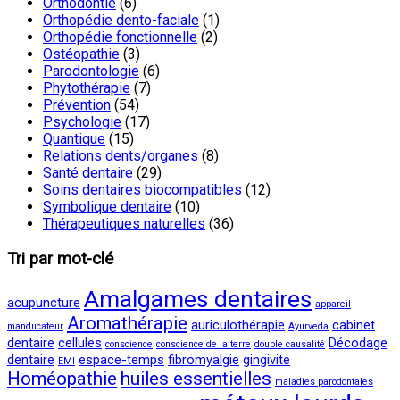
Orthodontie
(6)
Orthopédie dento-faciale
(1)
Orthopédie fonctionnelle
(2)
Ostéopathie
(3)
Parodontologie
(6)
Phytothérapie
(7)
Prévention
(54)
Psychologie
(17)
Quantique
(15)
Relations dents/organes
(8)
Santé dentaire
(29)
Soins dentaires biocompatibles
(12)
Symbolique dentaire
(10)
Thérapeutiques naturelles
(36)
Tri par mot-clé
Amalgames dentaires
acupuncture
appareil
Aromathérapie
auriculothérapie
cabinet
manducateur
Ayurveda
dentaire
cellules
Décodage
conscience
conscience de la terre
double causalité
dentaire
espace-temps
fibromyalgie
gingivite
EMI
Homéopathie
huiles essentielles
maladies parodontales