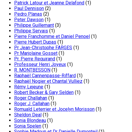
Patrick Latour et Jeanne Delafond
(1)
Paul Dennison
(2)
Pedro Planas
(2)
Peter Dawson
(1)
Philippe Guillemant
(3)
Philippe Servais
(1)
Pierre Franchomme et Daniel Penoel
(1)
Pierre Hubert Dupas
(1)
Pr Jean-Christophe FARGES
(1)
Pr Marjolaine Gosset
(1)
Pr. Pierre Requirand
(1)
Professeur Henri Joyeux
(1)
R. MONTBESSON
(1)
Raphaël Cannenpasse-Riffard
(1)
Raphaël Nogier et Chantal Vulliez
(1)
Rémy Lejeune
(1)
Robert Becker & Gary Selden
(1)
Roger Challahan
(1)
Roger J. Callahan
(1)
Romuald Leterrier et Jocelyn Morisson
(1)
Sheldon Deal
(1)
Sonia Blondeau
(1)
Sonia Spelen
(1)
Sophie Madoun et Dr Danielle Dumonteil
(1)