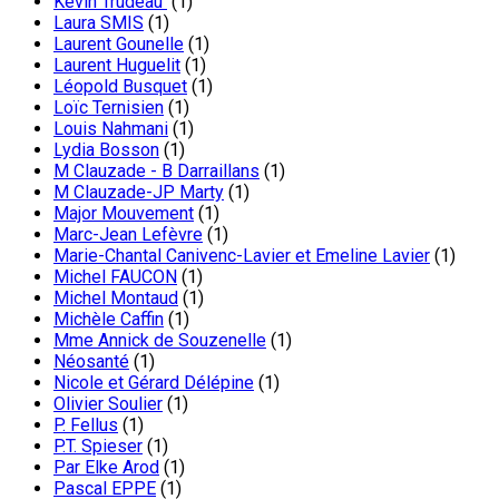
Kevin Trudeau
(1)
Laura SMIS
(1)
Laurent Gounelle
(1)
Laurent Huguelit
(1)
Léopold Busquet
(1)
Loïc Ternisien
(1)
Louis Nahmani
(1)
Lydia Bosson
(1)
M Clauzade - B Darraillans
(1)
M Clauzade-JP Marty
(1)
Major Mouvement
(1)
Marc-Jean Lefèvre
(1)
Marie-Chantal Canivenc-Lavier et Emeline Lavier
(1)
Michel FAUCON
(1)
Michel Montaud
(1)
Michèle Caffin
(1)
Mme Annick de Souzenelle
(1)
Néosanté
(1)
Nicole et Gérard Délépine
(1)
Olivier Soulier
(1)
P. Fellus
(1)
P.T. Spieser
(1)
Par Elke Arod
(1)
Pascal EPPE
(1)