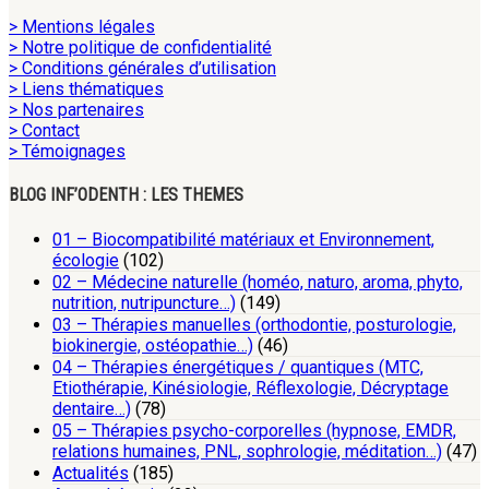
> Mentions légales
> Notre politique de confidentialité
> Conditions générales d’utilisation
> Liens thématiques
> Nos partenaires
> Contact
> Témoignages
BLOG INF’ODENTH : LES THEMES
01 – Biocompatibilité matériaux et Environnement,
écologie
(102)
02 – Médecine naturelle (homéo, naturo, aroma, phyto,
nutrition, nutripuncture…)
(149)
03 – Thérapies manuelles (orthodontie, posturologie,
biokinergie, ostéopathie…)
(46)
04 – Thérapies énergétiques / quantiques (MTC,
Etiothérapie, Kinésiologie, Réflexologie, Décryptage
dentaire…)
(78)
05 – Thérapies psycho-corporelles (hypnose, EMDR,
relations humaines, PNL, sophrologie, méditation…)
(47)
Actualités
(185)