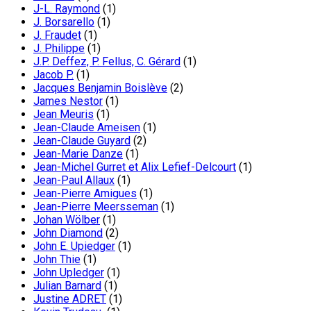
J-L. Raymond
(1)
J. Borsarello
(1)
J. Fraudet
(1)
J. Philippe
(1)
J.P. Deffez, P. Fellus, C. Gérard
(1)
Jacob P.
(1)
Jacques Benjamin Boislève
(2)
James Nestor
(1)
Jean Meuris
(1)
Jean-Claude Ameisen
(1)
Jean-Claude Guyard
(2)
Jean-Marie Danze
(1)
Jean-Michel Gurret et Alix Lefief-Delcourt
(1)
Jean-Paul Allaux
(1)
Jean-Pierre Amigues
(1)
Jean-Pierre Meersseman
(1)
Johan Wölber
(1)
John Diamond
(2)
John E. Upiedger
(1)
John Thie
(1)
John Upledger
(1)
Julian Barnard
(1)
Justine ADRET
(1)