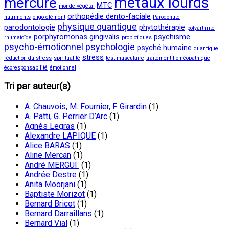
métaux lourds
mercure
MTC
monde végétal
orthopédie dento-faciale
nutriments
oligo-élément
Parodontite
physique quantique
parodontologie
phytothérapie
polyarthrite
porphyromonas gingivalis
psychisme
rhumatoïde
probiotiques
psycho-émotionnel
psychologie
psyché humaine
quantique
stress
réduction du stress
spiritualité
test musculaire
traitement homéopathique
écoresponsabilité
émotionnel
Tri par auteur(s)
A. Chauvois, M. Fournier, F. Girardin
(1)
A. Patti, G. Perrier D’Arc
(1)
Agnès Legras
(1)
Alexandre LAPIQUE
(1)
Alice BARAS
(1)
Aline Mercan
(1)
André MERGUI
(1)
Andrée Destre
(1)
Anita Moorjani
(1)
Baptiste Morizot
(1)
Bernard Bricot
(1)
Bernard Darraillans
(1)
Bernard Vial
(1)