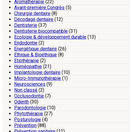
Aromathérapie
(22)
Avant-première Congrès
(5)
Chirurgie dentaire
(8)
Décodage dentaire
(12)
Dentisterie
(37)
Dentisterie biocompatible
(31)
Ecologie & développement durable
(13)
Endodontie
(2)
Energétique dentaire
(26)
Ethique & Bioéthique
(8)
Etiothérapie
(2)
Homéopathie
(21)
Implantologie dentaire
(10)
Micro-Immunothérapie
(1)
Neurosciences
(9)
Non classé
(2)
Occlusodontie
(7)
Odenth
(30)
Parodontologie
(10)
Phytothérapie
(27)
Posturologie
(4)
Prévention
(88)
Prévention sanitaire
(12)