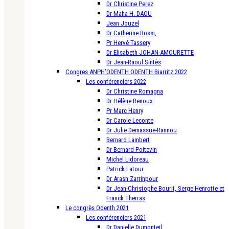
Dr Christine Perez
Dr Maha H. DAOU
Jean Jouzel
Dr Catherine Rossi,
Pr Hervé Tassery
Dr Elisabeth JOHAN-AMOURETTE
Dr Jean-Raoul Sintès
Congres ANPH’ODENTH ODENTH Biarritz 2022
Les conférenciers 2022
Dr Christine Romagna
Dr Hélène Renoux
Pr Marc Henry
Dr Carole Leconte
Dr Julie Demassue-Rannou
Bernard Lambert
Dr Bernard Poitevin
Michel Lidoreau
Patrick Latour
Dr Arash Zarrinpour
Dr Jean-Christophe Bourit, Serge Henrotte et
Franck Therras
Le congrès Odenth 2021
Les conférenciers 2021
Dr Danielle Dumonteil