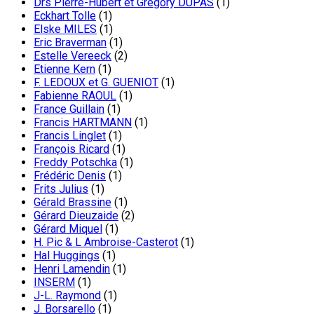
Drs Pierre-Hubert et Grégory DUPAS
(1)
Eckhart Tolle
(1)
Elske MILES
(1)
Eric Braverman
(1)
Estelle Vereeck
(2)
Etienne Kern
(1)
F. LEDOUX et G. GUENIOT
(1)
Fabienne RAOUL
(1)
France Guillain
(1)
Francis HARTMANN
(1)
Francis Linglet
(1)
François Ricard
(1)
Freddy Potschka
(1)
Frédéric Denis
(1)
Frits Julius
(1)
Gérald Brassine
(1)
Gérard Dieuzaide
(2)
Gérard Miquel
(1)
H. Pic & L Ambroise-Casterot
(1)
Hal Huggings
(1)
Henri Lamendin
(1)
INSERM
(1)
J-L. Raymond
(1)
J. Borsarello
(1)