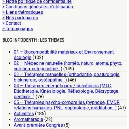
> Notre politique de confidentialité
> Conditions générales d’utilisation
> Liens thématiques
> Nos partenaires
> Contact
> Témoignages
BLOG INF’ODENTH : LES THEMES
01 – Biocompatibilité matériaux et Environnement,
écologie
(102)
02 – Médecine naturelle (homéo, naturo, aroma, phyto,
nutrition, nutripuncture…)
(149)
03 – Thérapies manuelles (orthodontie, posturologie,
biokinergie, ostéopathie…)
(46)
04 – Thérapies énergétiques / quantiques (MTC,
Etiothérapie, Kinésiologie, Réflexologie, Décryptage
dentaire…)
(78)
05 – Thérapies psycho-corporelles (hypnose, EMDR,
relations humaines, PNL, sophrologie, méditation…)
(47)
Actualités
(185)
Aromathérapie
(22)
Avant-première Congrès
(5)