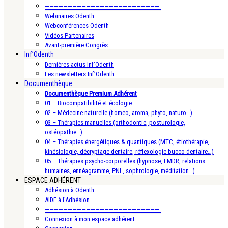
—————————————————————————-
Webinaires Odenth
Webconférences Odenth
Vidéos Partenaires
Avant-première Congrès
Inf’Odenth
Dernières actus Inf’Odenth
Les newsletters Inf’Odenth
Documenthèque
Documenthèque Premium Adhérent
01 – Biocompatibilité et écologie
02 – Médecine naturelle (homeo, aroma, phyto, naturo…)
03 – Thérapies manuelles (orthodontie, posturologie,
ostéopathie…)
04 – Thérapies énergétiques & quantiques (MTC, étiothérapie,
kinésiologie, décryptage dentaire, réflexologie bucco-dentaire…)
05 – Thérapies psycho-corporelles (hypnose, EMDR, relations
humaines, ennéagramme, PNL, sophrologie, méditation…)
ESPACE ADHÉRENT
Adhésion à Odenth
AIDE à l’Adhésion
—————————————————————————-
Connexion à mon espace adhérent