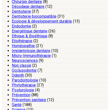
Chirurgie dentaire
(8)
Décodage dentaire
(12)
Dentisterie
(37)
Dentisterie biocompatible
(31)
Ecologie & développement durable
(13)
Endodontie
(2)
Energétique dentaire
(26)
Ethique & Bioéthique
(8)
Etiothérapie
(2)
Homéopathie
(21)
Implantologie dentaire
(10)
Micro-Immunothérapie
(1)
Neurosciences
(9)
Non classé
(2)
Occlusodontie
(7)
Odenth
(30)
Parodontologie
(10)
Phytothérapie
(27)
Posturologie
(4)
Prévention
(88)
Prévention sanitaire
(12)
Santé
(188)
Science
(13)