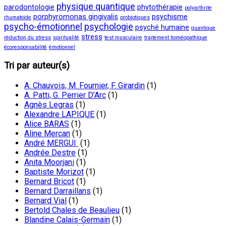
physique quantique
parodontologie
phytothérapie
polyarthrite
porphyromonas gingivalis
psychisme
rhumatoïde
probiotiques
psycho-émotionnel
psychologie
psyché humaine
quantique
stress
réduction du stress
spiritualité
test musculaire
traitement homéopathique
écoresponsabilité
émotionnel
Tri par auteur(s)
A. Chauvois, M. Fournier, F. Girardin
(1)
A. Patti, G. Perrier D’Arc
(1)
Agnès Legras
(1)
Alexandre LAPIQUE
(1)
Alice BARAS
(1)
Aline Mercan
(1)
André MERGUI
(1)
Andrée Destre
(1)
Anita Moorjani
(1)
Baptiste Morizot
(1)
Bernard Bricot
(1)
Bernard Darraillans
(1)
Bernard Vial
(1)
Bertold Chales de Beaulieu
(1)
Blandine Calais-Germain
(1)