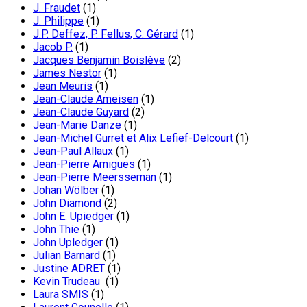
J. Fraudet
(1)
J. Philippe
(1)
J.P. Deffez, P. Fellus, C. Gérard
(1)
Jacob P.
(1)
Jacques Benjamin Boislève
(2)
James Nestor
(1)
Jean Meuris
(1)
Jean-Claude Ameisen
(1)
Jean-Claude Guyard
(2)
Jean-Marie Danze
(1)
Jean-Michel Gurret et Alix Lefief-Delcourt
(1)
Jean-Paul Allaux
(1)
Jean-Pierre Amigues
(1)
Jean-Pierre Meersseman
(1)
Johan Wölber
(1)
John Diamond
(2)
John E. Upiedger
(1)
John Thie
(1)
John Upledger
(1)
Julian Barnard
(1)
Justine ADRET
(1)
Kevin Trudeau
(1)
Laura SMIS
(1)