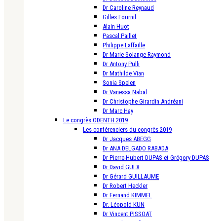
Dr Caroline Reynaud
Gilles Fournil
Alain Huot
Pascal Paillet
Philippe Laffaille
Dr Marie-Solange Raymond
Dr Antony Pulli
Dr Mathilde Vian
Sonia Spelen
Dr Vanessa Nabal
Dr Christophe Girardin Andréani
Dr Marc Hay
Le congrès ODENTH 2019
Les conférenciers du congrès 2019
Dr Jacques ABEGG
Dr ANA DELGADO RABADA
Dr Pierre-Hubert DUPAS et Grégory DUPAS
Dr David GUEX
Dr Gérard GUILLAUME
Dr Robert Heckler
Dr Fernand KIMMEL
Dr. Léopold KUN
Dr Vincent PISSOAT