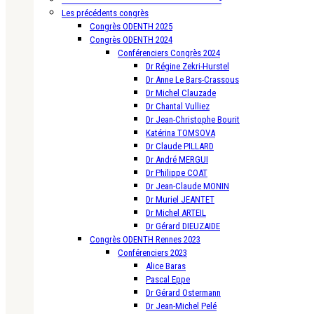
Les précédents congrès
Congrès ODENTH 2025
Congrès ODENTH 2024
Conférenciers Congrès 2024
Dr Régine Zekri-Hurstel
Dr Anne Le Bars-Crassous
Dr Michel Clauzade
Dr Chantal Vulliez
Dr Jean-Christophe Bourit
Katérina TOMSOVA
Dr Claude PILLARD
Dr André MERGUI
Dr Philippe COAT
Dr Jean-Claude MONIN
Dr Muriel JEANTET
Dr Michel ARTEIL
Dr Gérard DIEUZAIDE
Congrès ODENTH Rennes 2023
Conférenciers 2023
Alice Baras
Pascal Eppe
Dr Gérard Ostermann
Dr Jean-Michel Pelé