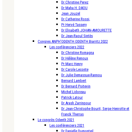
Dr Christine Perez
Dr Maha H. DAOU
Jean Jouzel
Dr Catherine Rossi,
Pr Hervé Tassery
Dr Elisabeth JOHAN-AMOURETTE
Dr Jean-Raoul Sintès
Congres ANPH’ODENTH ODENTH Biarritz 2022
Les conférenciers 2022
Dr Christine Romagna
Dr Hélène Renoux
Pr Marc Henry
Dr Carole Leconte
Dr Julie Demassue-Rannou
Bernard Lambert
Dr Bernard Poitevin
Michel Lidoreau
Patrick Latour
Dr Arash Zarrinpour
Dr Jean-Christophe Bourit, Serge Henrotte et
Franck Therras
Le congrès Odenth 2021
Les conférenciers 2021
Dr Danielle Dumonteil