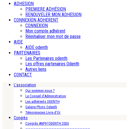
ADHESION
PREMIERE ADHÉSION
RENOUVELER MON ADHESION
CONNEXION ADHERENT
CONNEXION
Mon compte adhérent
Réinitialiser mon mot de passe
AIDE
AIDE odenth
PARTENAIRES
Les Partenaires odenth
Les offres partenaires Odenth
Autres liens
CONTACT
L’association
Qui sommes nous ?
Le Conseil d’Administration
Les adhérents ODENTH
Galerie Photo Odenth
Témoignages Livre d’Or
Congrès
Congrès ANPH’ODENTH 2026
—————————————————————————-