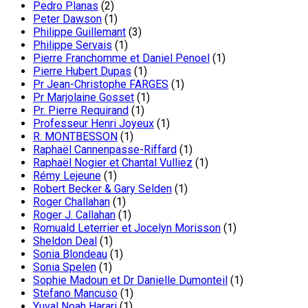
Pedro Planas
(2)
Peter Dawson
(1)
Philippe Guillemant
(3)
Philippe Servais
(1)
Pierre Franchomme et Daniel Penoel
(1)
Pierre Hubert Dupas
(1)
Pr Jean-Christophe FARGES
(1)
Pr Marjolaine Gosset
(1)
Pr. Pierre Requirand
(1)
Professeur Henri Joyeux
(1)
R. MONTBESSON
(1)
Raphaël Cannenpasse-Riffard
(1)
Raphaël Nogier et Chantal Vulliez
(1)
Rémy Lejeune
(1)
Robert Becker & Gary Selden
(1)
Roger Challahan
(1)
Roger J. Callahan
(1)
Romuald Leterrier et Jocelyn Morisson
(1)
Sheldon Deal
(1)
Sonia Blondeau
(1)
Sonia Spelen
(1)
Sophie Madoun et Dr Danielle Dumonteil
(1)
Stefano Mancuso
(1)
Yuval Noah Harari
(1)