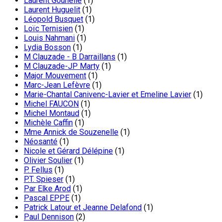
Laurent Gounelle
(1)
Laurent Huguelit
(1)
Léopold Busquet
(1)
Loïc Ternisien
(1)
Louis Nahmani
(1)
Lydia Bosson
(1)
M Clauzade - B Darraillans
(1)
M Clauzade-JP Marty
(1)
Major Mouvement
(1)
Marc-Jean Lefèvre
(1)
Marie-Chantal Canivenc-Lavier et Emeline Lavier
(1)
Michel FAUCON
(1)
Michel Montaud
(1)
Michèle Caffin
(1)
Mme Annick de Souzenelle
(1)
Néosanté
(1)
Nicole et Gérard Délépine
(1)
Olivier Soulier
(1)
P. Fellus
(1)
P.T. Spieser
(1)
Par Elke Arod
(1)
Pascal EPPE
(1)
Patrick Latour et Jeanne Delafond
(1)
Paul Dennison
(2)