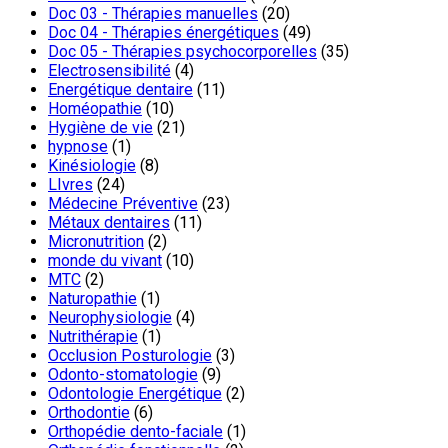
Doc 03 - Thérapies manuelles
(20)
Doc 04 - Thérapies énergétiques
(49)
Doc 05 - Thérapies psychocorporelles
(35)
Electrosensibilité
(4)
Energétique dentaire
(11)
Homéopathie
(10)
Hygiène de vie
(21)
hypnose
(1)
Kinésiologie
(8)
LIvres
(24)
Médecine Préventive
(23)
Métaux dentaires
(11)
Micronutrition
(2)
monde du vivant
(10)
MTC
(2)
Naturopathie
(1)
Neurophysiologie
(4)
Nutrithérapie
(1)
Occlusion Posturologie
(3)
Odonto-stomatologie
(9)
Odontologie Energétique
(2)
Orthodontie
(6)
Orthopédie dento-faciale
(1)