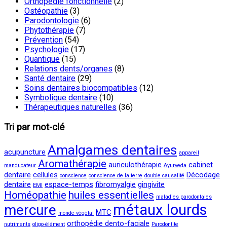
Orthopédie fonctionnelle
(2)
Ostéopathie
(3)
Parodontologie
(6)
Phytothérapie
(7)
Prévention
(54)
Psychologie
(17)
Quantique
(15)
Relations dents/organes
(8)
Santé dentaire
(29)
Soins dentaires biocompatibles
(12)
Symbolique dentaire
(10)
Thérapeutiques naturelles
(36)
Tri par mot-clé
Amalgames dentaires
acupuncture
appareil
Aromathérapie
auriculothérapie
cabinet
manducateur
Ayurveda
dentaire
cellules
Décodage
conscience
conscience de la terre
double causalité
dentaire
espace-temps
fibromyalgie
gingivite
EMI
Homéopathie
huiles essentielles
maladies parodontales
métaux lourds
mercure
MTC
monde végétal
orthopédie dento-faciale
nutriments
oligo-élément
Parodontite