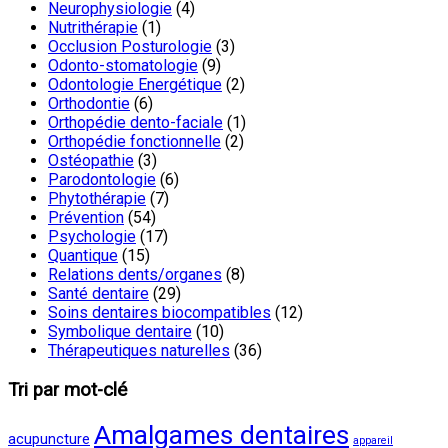
Neurophysiologie
(4)
Nutrithérapie
(1)
Occlusion Posturologie
(3)
Odonto-stomatologie
(9)
Odontologie Energétique
(2)
Orthodontie
(6)
Orthopédie dento-faciale
(1)
Orthopédie fonctionnelle
(2)
Ostéopathie
(3)
Parodontologie
(6)
Phytothérapie
(7)
Prévention
(54)
Psychologie
(17)
Quantique
(15)
Relations dents/organes
(8)
Santé dentaire
(29)
Soins dentaires biocompatibles
(12)
Symbolique dentaire
(10)
Thérapeutiques naturelles
(36)
Tri par mot-clé
Amalgames dentaires
acupuncture
appareil