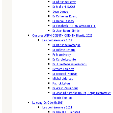
Dr Christine Perez
Dr Maha H. DAOU
Jean Jouzel
Dr Catherine Rossi,
Pr Hervé Tassery
Dr Elisabeth JOHAN-AMOURETTE
Dr Jean-Raoul Sintès
Congres ANPH’ODENTH ODENTH Biarritz 2022
Les conférenciers 2022
Dr Christine Romagna
Dr Hélène Renoux
Pr Marc Henry
Dr Carole Leconte
Dr Julie Demassue-Rannou
Bernard Lambert
Dr Bernard Poitevin
Michel Lidoreau
Patrick Latour
Dr Arash Zarrinpour
Dr Jean-Christophe Bourit, Serge Henrotte et
Franck Therras
Le congrès Odenth 2021
Les conférenciers 2021
Dr Danielle Dumonteil