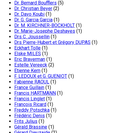
Dr. Bernard Boufflers
(5)
Dr. Christian Beyer
(2)
Dr. Davo Koubi
(1)
Dr. G. Garcia Garcia
(1)
Dr. M. KIRCHNER-BOCKHOLT
(1)
Dr. Marie-Josephe Deshayes
(1)
Drs C. Joussellin
(1)
Drs Pierre-Hubert et Grégory DUPAS
(1)
Eckhart Tolle
(1)
Elske MILES
(1)
Eric Braverman
(1)
Estelle Vereeck
(2)
Etienne Kern
(1)
F. LEDOUX et G. GUENIOT
(1)
Fabienne RAOUL
(1)
France Guillain
(1)
Francis HARTMANN
(1)
Francis Linglet
(1)
François Ricard
(1)
Freddy Potschka
(1)
Frédéric Denis
(1)
Frits Julius
(1)
Gérald Brassine
(1)
Gérard Dieuzaide
(2)