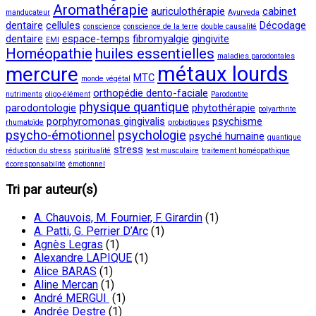
Aromathérapie
auriculothérapie
cabinet
manducateur
Ayurveda
dentaire
cellules
Décodage
conscience
conscience de la terre
double causalité
dentaire
espace-temps
fibromyalgie
gingivite
EMI
Homéopathie
huiles essentielles
maladies parodontales
métaux lourds
mercure
MTC
monde végétal
orthopédie dento-faciale
nutriments
oligo-élément
Parodontite
physique quantique
parodontologie
phytothérapie
polyarthrite
porphyromonas gingivalis
psychisme
rhumatoïde
probiotiques
psycho-émotionnel
psychologie
psyché humaine
quantique
stress
réduction du stress
spiritualité
test musculaire
traitement homéopathique
écoresponsabilité
émotionnel
Tri par auteur(s)
A. Chauvois, M. Fournier, F. Girardin
(1)
A. Patti, G. Perrier D’Arc
(1)
Agnès Legras
(1)
Alexandre LAPIQUE
(1)
Alice BARAS
(1)
Aline Mercan
(1)
André MERGUI
(1)
Andrée Destre
(1)