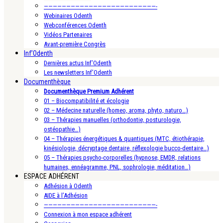
—————————————————————————-
Webinaires Odenth
Webconférences Odenth
Vidéos Partenaires
Avant-première Congrès
Inf’Odenth
Dernières actus Inf’Odenth
Les newsletters Inf’Odenth
Documenthèque
Documenthèque Premium Adhérent
01 – Biocompatibilité et écologie
02 – Médecine naturelle (homeo, aroma, phyto, naturo…)
03 – Thérapies manuelles (orthodontie, posturologie,
ostéopathie…)
04 – Thérapies énergétiques & quantiques (MTC, étiothérapie,
kinésiologie, décryptage dentaire, réflexologie bucco-dentaire…)
05 – Thérapies psycho-corporelles (hypnose, EMDR, relations
humaines, ennéagramme, PNL, sophrologie, méditation…)
ESPACE ADHÉRENT
Adhésion à Odenth
AIDE à l’Adhésion
—————————————————————————-
Connexion à mon espace adhérent