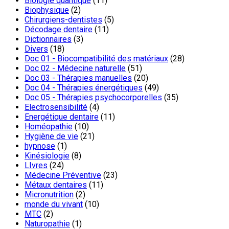
Biologie quantique
(11)
Biophysique
(2)
Chirurgiens-dentistes
(5)
Décodage dentaire
(11)
Dictionnaires
(3)
Divers
(18)
Doc 01 - Biocompatibilité des matériaux
(28)
Doc 02 - Médecine naturelle
(51)
Doc 03 - Thérapies manuelles
(20)
Doc 04 - Thérapies énergétiques
(49)
Doc 05 - Thérapies psychocorporelles
(35)
Electrosensibilité
(4)
Energétique dentaire
(11)
Homéopathie
(10)
Hygiène de vie
(21)
hypnose
(1)
Kinésiologie
(8)
LIvres
(24)
Médecine Préventive
(23)
Métaux dentaires
(11)
Micronutrition
(2)
monde du vivant
(10)
MTC
(2)
Naturopathie
(1)