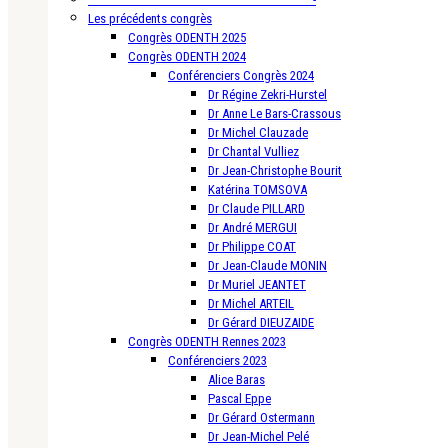
Les précédents congrès
Congrès ODENTH 2025
Congrès ODENTH 2024
Conférenciers Congrès 2024
Dr Régine Zekri-Hurstel
Dr Anne Le Bars-Crassous
Dr Michel Clauzade
Dr Chantal Vulliez
Dr Jean-Christophe Bourit
Katérina TOMSOVA
Dr Claude PILLARD
Dr André MERGUI
Dr Philippe COAT
Dr Jean-Claude MONIN
Dr Muriel JEANTET
Dr Michel ARTEIL
Dr Gérard DIEUZAIDE
Congrès ODENTH Rennes 2023
Conférenciers 2023
Alice Baras
Pascal Eppe
Dr Gérard Ostermann
Dr Jean-Michel Pelé