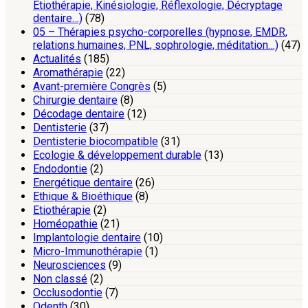
Etiothérapie, Kinésiologie, Réflexologie, Décryptage
dentaire…)
(78)
05 – Thérapies psycho-corporelles (hypnose, EMDR,
relations humaines, PNL, sophrologie, méditation…)
(47)
Actualités
(185)
Aromathérapie
(22)
Avant-première Congrès
(5)
Chirurgie dentaire
(8)
Décodage dentaire
(12)
Dentisterie
(37)
Dentisterie biocompatible
(31)
Ecologie & développement durable
(13)
Endodontie
(2)
Energétique dentaire
(26)
Ethique & Bioéthique
(8)
Etiothérapie
(2)
Homéopathie
(21)
Implantologie dentaire
(10)
Micro-Immunothérapie
(1)
Neurosciences
(9)
Non classé
(2)
Occlusodontie
(7)
Odenth
(30)