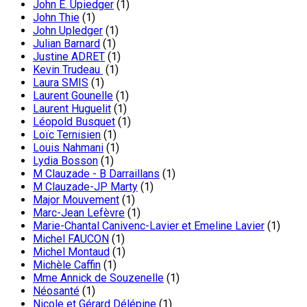
John E. Upiedger
(1)
John Thie
(1)
John Upledger
(1)
Julian Barnard
(1)
Justine ADRET
(1)
Kevin Trudeau
(1)
Laura SMIS
(1)
Laurent Gounelle
(1)
Laurent Huguelit
(1)
Léopold Busquet
(1)
Loïc Ternisien
(1)
Louis Nahmani
(1)
Lydia Bosson
(1)
M Clauzade - B Darraillans
(1)
M Clauzade-JP Marty
(1)
Major Mouvement
(1)
Marc-Jean Lefèvre
(1)
Marie-Chantal Canivenc-Lavier et Emeline Lavier
(1)
Michel FAUCON
(1)
Michel Montaud
(1)
Michèle Caffin
(1)
Mme Annick de Souzenelle
(1)
Néosanté
(1)
Nicole et Gérard Délépine
(1)