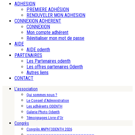
ADHESION
PREMIERE ADHÉSION
RENOUVELER MON ADHESION
CONNEXION ADHERENT
CONNEXION
Mon compte adhérent
Réinitialiser mon mot de passe
AIDE
AIDE odenth
PARTENAIRES
Les Partenaires odenth
Les offres partenaires Odenth
Autres liens
CONTACT
L’association
Qui sommes nous ?
Le Conseil d’Administration
Les adhérents ODENTH
Galerie Photo Odenth
Témoignages Livre d’Or
Congrès
Congrès ANPH’ODENTH 2026
—————————————————————————-