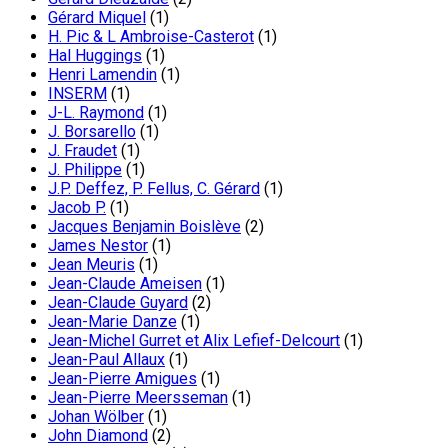
Gérard Miquel
(1)
H. Pic & L Ambroise-Casterot
(1)
Hal Huggings
(1)
Henri Lamendin
(1)
INSERM
(1)
J-L. Raymond
(1)
J. Borsarello
(1)
J. Fraudet
(1)
J. Philippe
(1)
J.P. Deffez, P. Fellus, C. Gérard
(1)
Jacob P.
(1)
Jacques Benjamin Boislève
(2)
James Nestor
(1)
Jean Meuris
(1)
Jean-Claude Ameisen
(1)
Jean-Claude Guyard
(2)
Jean-Marie Danze
(1)
Jean-Michel Gurret et Alix Lefief-Delcourt
(1)
Jean-Paul Allaux
(1)
Jean-Pierre Amigues
(1)
Jean-Pierre Meersseman
(1)
Johan Wölber
(1)
John Diamond
(2)