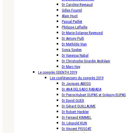
Dr Caroline Reynaud
Gilles Fournil
Alain Huot
Pascal Paillet
Philippe Laffaille
Dr Marie-Solange Raymond
Dr Antony Pulli
Dr Mathilde Vian
Sonia Spelen
Dr Vanessa Nabal
Dr Christophe Girardin Andréani
Dr Marc Hay
Le congrès ODENTH 2019
Les conférenciers du congrès 2019
Dr Jacques ABEGG
Dr ANA DELGADO RABADA
Dr Pierre-Hubert DUPAS et Grégory DUPAS
Dr David GUEX
Dr Gérard GUILLAUME
Dr Robert Heckler
Dr Fernand KIMMEL
Dr. Léopold KUN
Dr Vincent PISSOAT