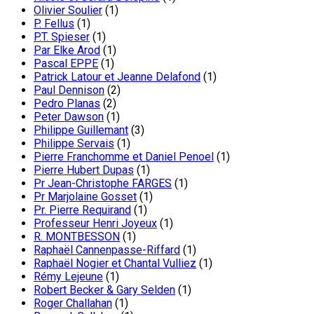
Olivier Soulier
(1)
P. Fellus
(1)
P.T. Spieser
(1)
Par Elke Arod
(1)
Pascal EPPE
(1)
Patrick Latour et Jeanne Delafond
(1)
Paul Dennison
(2)
Pedro Planas
(2)
Peter Dawson
(1)
Philippe Guillemant
(3)
Philippe Servais
(1)
Pierre Franchomme et Daniel Penoel
(1)
Pierre Hubert Dupas
(1)
Pr Jean-Christophe FARGES
(1)
Pr Marjolaine Gosset
(1)
Pr. Pierre Requirand
(1)
Professeur Henri Joyeux
(1)
R. MONTBESSON
(1)
Raphaël Cannenpasse-Riffard
(1)
Raphaël Nogier et Chantal Vulliez
(1)
Rémy Lejeune
(1)
Robert Becker & Gary Selden
(1)
Roger Challahan
(1)