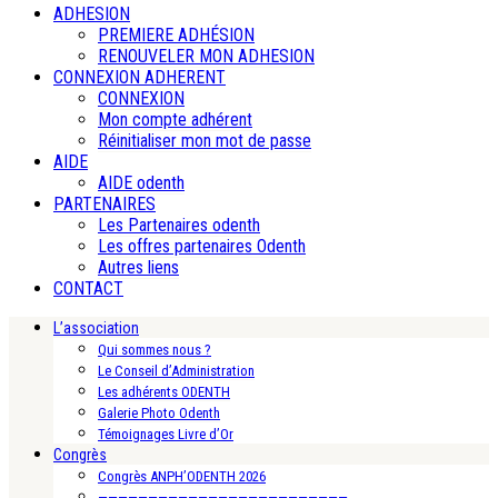
ADHESION
PREMIERE ADHÉSION
RENOUVELER MON ADHESION
CONNEXION ADHERENT
CONNEXION
Mon compte adhérent
Réinitialiser mon mot de passe
AIDE
AIDE odenth
PARTENAIRES
Les Partenaires odenth
Les offres partenaires Odenth
Autres liens
CONTACT
L’association
Qui sommes nous ?
Le Conseil d’Administration
Les adhérents ODENTH
Galerie Photo Odenth
Témoignages Livre d’Or
Congrès
Congrès ANPH’ODENTH 2026
—————————————————————————-