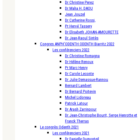
Dr Christine Perez
Dr Maha H. DAOU
Jean Jouzel
Dr Catherine Rossi,
Pr Hervé Tassery
Dr Elisabeth JOHAN-AMOURETTE
Dr Jean-Raoul Sintès
Congres ANPH’ODENTH ODENTH Biarritz 2022
Les conférenciers 2022
Dr Christine Romagna
Dr Hélène Renoux
Pr Marc Henry
Dr Carole Leconte
Dr Julie Demassue-Rannou
Bernard Lambert
Dr Bernard Poitevin
Michel Lidoreau
Patrick Latour
Dr Arash Zarrinpour
Dr Jean-Christophe Bourit, Serge Henrotte et
Franck Therras
Le congrès Odenth 2021
Les conférenciers 2021
Dr Danielle Dumonteil