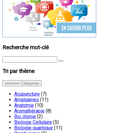
Recherche mot-clé
Tri par thème
sermons Categories
Acupuncture
(7)
Amalgames
(11)
Anatomie
(10)
Aromathérapie
(8)
Bio chimie
(2)
Biologie Cellulaire
(5)
Biologie quantique
(11)