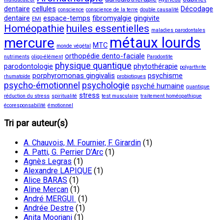
dentaire
cellules
Décodage
conscience
conscience de la terre
double causalité
dentaire
espace-temps
fibromyalgie
gingivite
EMI
Homéopathie
huiles essentielles
maladies parodontales
métaux lourds
mercure
MTC
monde végétal
orthopédie dento-faciale
nutriments
oligo-élément
Parodontite
physique quantique
parodontologie
phytothérapie
polyarthrite
porphyromonas gingivalis
psychisme
rhumatoïde
probiotiques
psycho-émotionnel
psychologie
psyché humaine
quantique
stress
réduction du stress
spiritualité
test musculaire
traitement homéopathique
écoresponsabilité
émotionnel
Tri par auteur(s)
A. Chauvois, M. Fournier, F. Girardin
(1)
A. Patti, G. Perrier D’Arc
(1)
Agnès Legras
(1)
Alexandre LAPIQUE
(1)
Alice BARAS
(1)
Aline Mercan
(1)
André MERGUI
(1)
Andrée Destre
(1)
Anita Moorjani
(1)