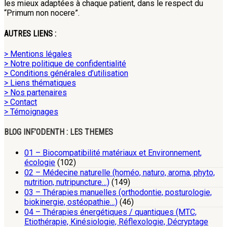
les mieux adaptées à chaque patient, dans le respect du
“Primum non nocere”.
AUTRES LIENS :
> Mentions légales
> Notre politique de confidentialité
> Conditions générales d’utilisation
> Liens thématiques
> Nos partenaires
> Contact
> Témoignages
BLOG INF’ODENTH : LES THEMES
01 – Biocompatibilité matériaux et Environnement,
écologie
(102)
02 – Médecine naturelle (homéo, naturo, aroma, phyto,
nutrition, nutripuncture…)
(149)
03 – Thérapies manuelles (orthodontie, posturologie,
biokinergie, ostéopathie…)
(46)
04 – Thérapies énergétiques / quantiques (MTC,
Etiothérapie, Kinésiologie, Réflexologie, Décryptage