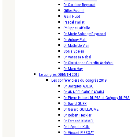
Dr Caroline Reynaud
Gilles Fournil
Alain Huot
Pascal Paillet
Philippe Laffaille
Dr Marie-Solange Raymond
Dr Antony Pulli
Dr Mathilde Vian
Sonia Spelen
Dr Vanessa Nabal
Dr Christophe Girardin Andréani
Dr Marc Hay
Le congrès ODENTH 2019
Les conférenciers du congrès 2019
Dr Jacques ABEGG
Dr ANA DELGADO RABADA
Dr Pierre-Hubert DUPAS et Grégory DUPAS
Dr David GUEX
Dr Gérard GUILLAUME
Dr Robert Heckler
Dr Fernand KIMMEL
Dr. Léopold KUN
Dr Vincent PISSOAT