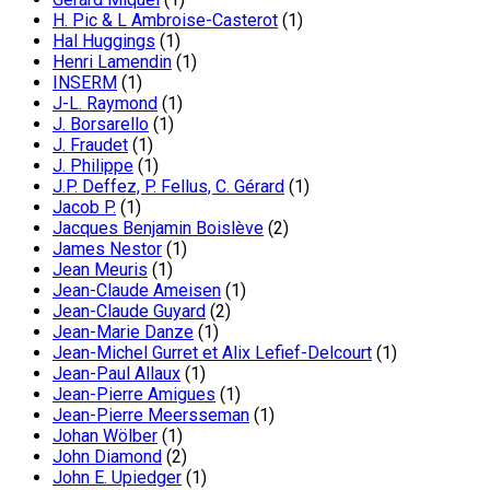
H. Pic & L Ambroise-Casterot
(1)
Hal Huggings
(1)
Henri Lamendin
(1)
INSERM
(1)
J-L. Raymond
(1)
J. Borsarello
(1)
J. Fraudet
(1)
J. Philippe
(1)
J.P. Deffez, P. Fellus, C. Gérard
(1)
Jacob P.
(1)
Jacques Benjamin Boislève
(2)
James Nestor
(1)
Jean Meuris
(1)
Jean-Claude Ameisen
(1)
Jean-Claude Guyard
(2)
Jean-Marie Danze
(1)
Jean-Michel Gurret et Alix Lefief-Delcourt
(1)
Jean-Paul Allaux
(1)
Jean-Pierre Amigues
(1)
Jean-Pierre Meersseman
(1)
Johan Wölber
(1)
John Diamond
(2)
John E. Upiedger
(1)