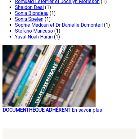
Romuald Leterrier et Jocelyn Morisson
(1)
Sheldon Deal
(1)
Sonia Blondeau
(1)
Sonia Spelen
(1)
Sophie Madoun et Dr Danielle Dumonteil
(1)
Stefano Mancuso
(1)
Yuval Noah Harari
(1)
DOCUMENTHÈQUE ADHÉRENT
En savoir plus