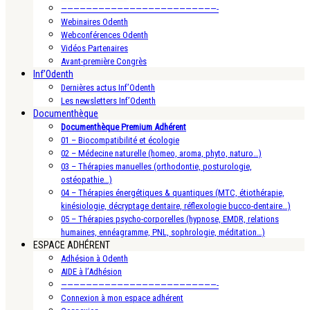
—————————————————————————-
Webinaires Odenth
Webconférences Odenth
Vidéos Partenaires
Avant-première Congrès
Inf’Odenth
Dernières actus Inf’Odenth
Les newsletters Inf’Odenth
Documenthèque
Documenthèque Premium Adhérent
01 – Biocompatibilité et écologie
02 – Médecine naturelle (homeo, aroma, phyto, naturo…)
03 – Thérapies manuelles (orthodontie, posturologie,
ostéopathie…)
04 – Thérapies énergétiques & quantiques (MTC, étiothérapie,
kinésiologie, décryptage dentaire, réflexologie bucco-dentaire…)
05 – Thérapies psycho-corporelles (hypnose, EMDR, relations
humaines, ennéagramme, PNL, sophrologie, méditation…)
ESPACE ADHÉRENT
Adhésion à Odenth
AIDE à l’Adhésion
—————————————————————————-
Connexion à mon espace adhérent