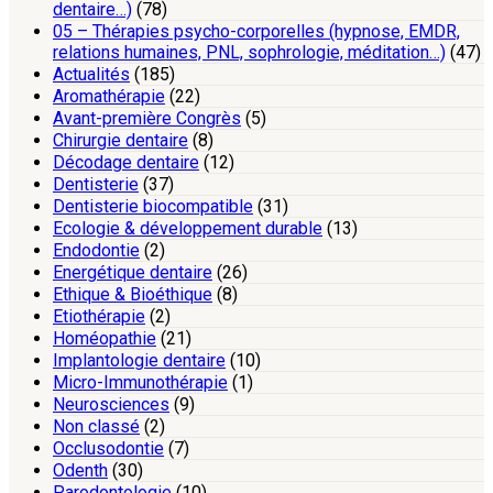
dentaire…)
(78)
05 – Thérapies psycho-corporelles (hypnose, EMDR,
relations humaines, PNL, sophrologie, méditation…)
(47)
Actualités
(185)
Aromathérapie
(22)
Avant-première Congrès
(5)
Chirurgie dentaire
(8)
Décodage dentaire
(12)
Dentisterie
(37)
Dentisterie biocompatible
(31)
Ecologie & développement durable
(13)
Endodontie
(2)
Energétique dentaire
(26)
Ethique & Bioéthique
(8)
Etiothérapie
(2)
Homéopathie
(21)
Implantologie dentaire
(10)
Micro-Immunothérapie
(1)
Neurosciences
(9)
Non classé
(2)
Occlusodontie
(7)
Odenth
(30)
Parodontologie
(10)