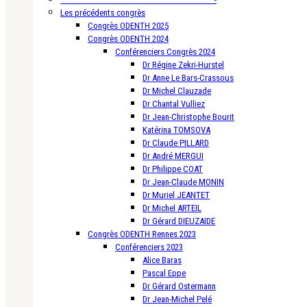
Les précédents congrès
Congrès ODENTH 2025
Congrès ODENTH 2024
Conférenciers Congrès 2024
Dr Régine Zekri-Hurstel
Dr Anne Le Bars-Crassous
Dr Michel Clauzade
Dr Chantal Vulliez
Dr Jean-Christophe Bourit
Katérina TOMSOVA
Dr Claude PILLARD
Dr André MERGUI
Dr Philippe COAT
Dr Jean-Claude MONIN
Dr Muriel JEANTET
Dr Michel ARTEIL
Dr Gérard DIEUZAIDE
Congrès ODENTH Rennes 2023
Conférenciers 2023
Alice Baras
Pascal Eppe
Dr Gérard Ostermann
Dr Jean-Michel Pelé