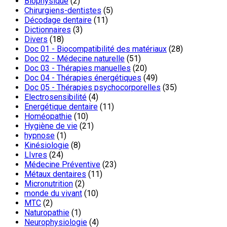
Biophysique
(2)
Chirurgiens-dentistes
(5)
Décodage dentaire
(11)
Dictionnaires
(3)
Divers
(18)
Doc 01 - Biocompatibilité des matériaux
(28)
Doc 02 - Médecine naturelle
(51)
Doc 03 - Thérapies manuelles
(20)
Doc 04 - Thérapies énergétiques
(49)
Doc 05 - Thérapies psychocorporelles
(35)
Electrosensibilité
(4)
Energétique dentaire
(11)
Homéopathie
(10)
Hygiène de vie
(21)
hypnose
(1)
Kinésiologie
(8)
LIvres
(24)
Médecine Préventive
(23)
Métaux dentaires
(11)
Micronutrition
(2)
monde du vivant
(10)
MTC
(2)
Naturopathie
(1)
Neurophysiologie
(4)