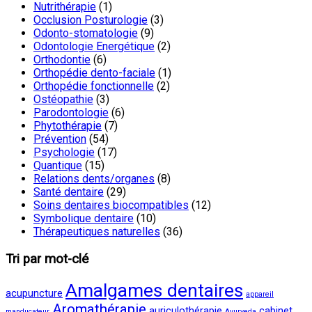
Nutrithérapie
(1)
Occlusion Posturologie
(3)
Odonto-stomatologie
(9)
Odontologie Energétique
(2)
Orthodontie
(6)
Orthopédie dento-faciale
(1)
Orthopédie fonctionnelle
(2)
Ostéopathie
(3)
Parodontologie
(6)
Phytothérapie
(7)
Prévention
(54)
Psychologie
(17)
Quantique
(15)
Relations dents/organes
(8)
Santé dentaire
(29)
Soins dentaires biocompatibles
(12)
Symbolique dentaire
(10)
Thérapeutiques naturelles
(36)
Tri par mot-clé
Amalgames dentaires
acupuncture
appareil
Aromathérapie
auriculothérapie
cabinet
manducateur
Ayurveda