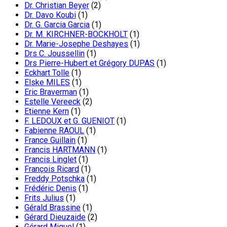
Dr. Christian Beyer
(2)
Dr. Davo Koubi
(1)
Dr. G. Garcia Garcia
(1)
Dr. M. KIRCHNER-BOCKHOLT
(1)
Dr. Marie-Josephe Deshayes
(1)
Drs C. Joussellin
(1)
Drs Pierre-Hubert et Grégory DUPAS
(1)
Eckhart Tolle
(1)
Elske MILES
(1)
Eric Braverman
(1)
Estelle Vereeck
(2)
Etienne Kern
(1)
F. LEDOUX et G. GUENIOT
(1)
Fabienne RAOUL
(1)
France Guillain
(1)
Francis HARTMANN
(1)
Francis Linglet
(1)
François Ricard
(1)
Freddy Potschka
(1)
Frédéric Denis
(1)
Frits Julius
(1)
Gérald Brassine
(1)
Gérard Dieuzaide
(2)
Gérard Miquel
(1)