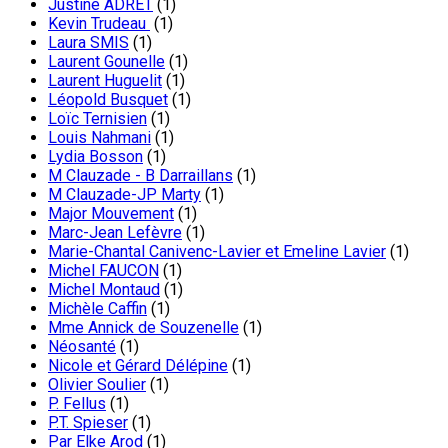
Justine ADRET
(1)
Kevin Trudeau
(1)
Laura SMIS
(1)
Laurent Gounelle
(1)
Laurent Huguelit
(1)
Léopold Busquet
(1)
Loïc Ternisien
(1)
Louis Nahmani
(1)
Lydia Bosson
(1)
M Clauzade - B Darraillans
(1)
M Clauzade-JP Marty
(1)
Major Mouvement
(1)
Marc-Jean Lefèvre
(1)
Marie-Chantal Canivenc-Lavier et Emeline Lavier
(1)
Michel FAUCON
(1)
Michel Montaud
(1)
Michèle Caffin
(1)
Mme Annick de Souzenelle
(1)
Néosanté
(1)
Nicole et Gérard Délépine
(1)
Olivier Soulier
(1)
P. Fellus
(1)
P.T. Spieser
(1)
Par Elke Arod
(1)