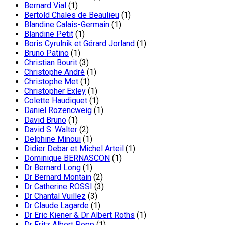
Bernard Vial
(1)
Bertold Chales de Beaulieu
(1)
Blandine Calais-Germain
(1)
Blandine Petit
(1)
Boris Cyrulnik et Gérard Jorland
(1)
Bruno Patino
(1)
Christian Bourit
(3)
Christophe André
(1)
Christophe Met
(1)
Christopher Exley
(1)
Colette Haudiquet
(1)
Daniel Rozencweig
(1)
David Bruno
(1)
David S. Walter
(2)
Delphine Minoui
(1)
Didier Debar et Michel Arteil
(1)
Dominique BERNASCON
(1)
Dr Bernard Long
(1)
Dr Bernard Montain
(2)
Dr Catherine ROSSI
(3)
Dr Chantal Vuillez
(3)
Dr Claude Lagarde
(1)
Dr Eric Kiener & Dr Albert Roths
(1)
Dr Fritz Albert Popp
(1)