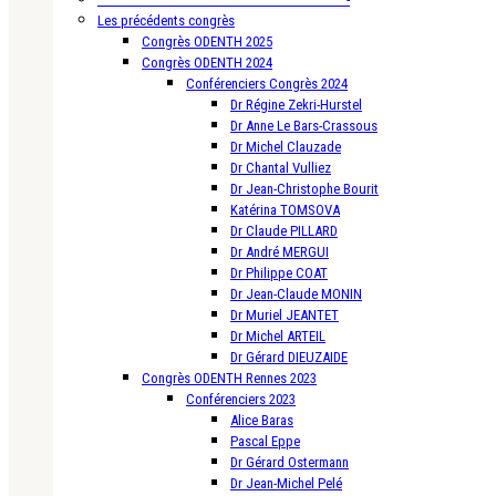
Les précédents congrès
Congrès ODENTH 2025
Congrès ODENTH 2024
Conférenciers Congrès 2024
Dr Régine Zekri-Hurstel
Dr Anne Le Bars-Crassous
Dr Michel Clauzade
Dr Chantal Vulliez
Dr Jean-Christophe Bourit
Katérina TOMSOVA
Dr Claude PILLARD
Dr André MERGUI
Dr Philippe COAT
Dr Jean-Claude MONIN
Dr Muriel JEANTET
Dr Michel ARTEIL
Dr Gérard DIEUZAIDE
Congrès ODENTH Rennes 2023
Conférenciers 2023
Alice Baras
Pascal Eppe
Dr Gérard Ostermann
Dr Jean-Michel Pelé