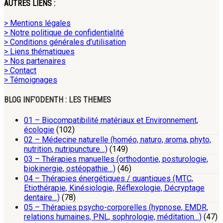
AUTRES LIENS :
> Mentions légales
> Notre politique de confidentialité
> Conditions générales d’utilisation
> Liens thématiques
> Nos partenaires
> Contact
> Témoignages
BLOG INF’ODENTH : LES THEMES
01 – Biocompatibilité matériaux et Environnement,
écologie
(102)
02 – Médecine naturelle (homéo, naturo, aroma, phyto,
nutrition, nutripuncture…)
(149)
03 – Thérapies manuelles (orthodontie, posturologie,
biokinergie, ostéopathie…)
(46)
04 – Thérapies énergétiques / quantiques (MTC,
Etiothérapie, Kinésiologie, Réflexologie, Décryptage
dentaire…)
(78)
05 – Thérapies psycho-corporelles (hypnose, EMDR,
relations humaines, PNL, sophrologie, méditation…)
(47)