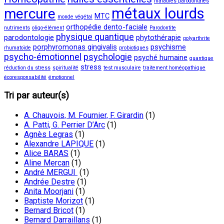
maladies parodontales
métaux lourds
mercure
MTC
monde végétal
orthopédie dento-faciale
nutriments
oligo-élément
Parodontite
physique quantique
parodontologie
phytothérapie
polyarthrite
porphyromonas gingivalis
psychisme
rhumatoïde
probiotiques
psycho-émotionnel
psychologie
psyché humaine
quantique
stress
réduction du stress
spiritualité
test musculaire
traitement homéopathique
écoresponsabilité
émotionnel
Tri par auteur(s)
A. Chauvois, M. Fournier, F. Girardin
(1)
A. Patti, G. Perrier D’Arc
(1)
Agnès Legras
(1)
Alexandre LAPIQUE
(1)
Alice BARAS
(1)
Aline Mercan
(1)
André MERGUI
(1)
Andrée Destre
(1)
Anita Moorjani
(1)
Baptiste Morizot
(1)
Bernard Bricot
(1)
Bernard Darraillans
(1)