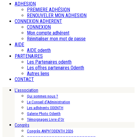
ADHESION
PREMIERE ADHÉSION
RENOUVELER MON ADHESION
CONNEXION ADHERENT
CONNEXION
Mon compte adhérent
Réinitialiser mon mot de passe
AIDE
AIDE odenth
PARTENAIRES
Les Partenaires odenth
Les offres partenaires Odenth
Autres liens
CONTACT
L’association
Qui sommes nous ?
Le Conseil d’Administration
Les adhérents ODENTH
Galerie Photo Odenth
Témoignages Livre d’Or
Congrès
Congrès ANPH’ODENTH 2026
—————————————————————————-