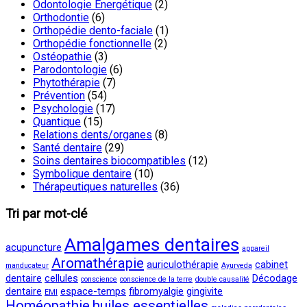
Odontologie Energétique
(2)
Orthodontie
(6)
Orthopédie dento-faciale
(1)
Orthopédie fonctionnelle
(2)
Ostéopathie
(3)
Parodontologie
(6)
Phytothérapie
(7)
Prévention
(54)
Psychologie
(17)
Quantique
(15)
Relations dents/organes
(8)
Santé dentaire
(29)
Soins dentaires biocompatibles
(12)
Symbolique dentaire
(10)
Thérapeutiques naturelles
(36)
Tri par mot-clé
Amalgames dentaires
acupuncture
appareil
Aromathérapie
auriculothérapie
cabinet
manducateur
Ayurveda
dentaire
cellules
Décodage
conscience
conscience de la terre
double causalité
dentaire
espace-temps
fibromyalgie
gingivite
EMI
Homéopathie
huiles essentielles