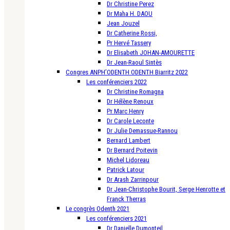
Dr Christine Perez
Dr Maha H. DAOU
Jean Jouzel
Dr Catherine Rossi,
Pr Hervé Tassery
Dr Elisabeth JOHAN-AMOURETTE
Dr Jean-Raoul Sintès
Congres ANPH’ODENTH ODENTH Biarritz 2022
Les conférenciers 2022
Dr Christine Romagna
Dr Hélène Renoux
Pr Marc Henry
Dr Carole Leconte
Dr Julie Demassue-Rannou
Bernard Lambert
Dr Bernard Poitevin
Michel Lidoreau
Patrick Latour
Dr Arash Zarrinpour
Dr Jean-Christophe Bourit, Serge Henrotte et
Franck Therras
Le congrès Odenth 2021
Les conférenciers 2021
Dr Danielle Dumonteil