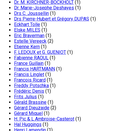
Dr. M. KIRCHNER-BOCKHOLT
(1)
Dr. Marie-Josephe Deshayes
(1)
Drs C. Joussellin
(1)
Drs Pierre-Hubert et Grégory DUPAS
(1)
Eckhart Tolle
(1)
Elske MILES
(1)
Eric Braverman
(1)
Estelle Vereeck
(2)
Etienne Kern
(1)
F. LEDOUX et G. GUENIOT
(1)
Fabienne RAOUL
(1)
France Guillain
(1)
Francis HARTMANN
(1)
Francis Linglet
(1)
François Ricard
(1)
Freddy Potschka
(1)
Frédéric Denis
(1)
Frits Julius
(1)
Gérald Brassine
(1)
Gérard Dieuzaide
(2)
Gérard Miquel
(1)
H. Pic & L Ambroise-Casterot
(1)
Hal Huggings
(1)
Henri Lamendin
(1)