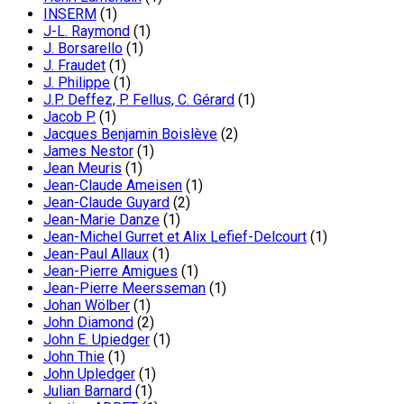
INSERM
(1)
J-L. Raymond
(1)
J. Borsarello
(1)
J. Fraudet
(1)
J. Philippe
(1)
J.P. Deffez, P. Fellus, C. Gérard
(1)
Jacob P.
(1)
Jacques Benjamin Boislève
(2)
James Nestor
(1)
Jean Meuris
(1)
Jean-Claude Ameisen
(1)
Jean-Claude Guyard
(2)
Jean-Marie Danze
(1)
Jean-Michel Gurret et Alix Lefief-Delcourt
(1)
Jean-Paul Allaux
(1)
Jean-Pierre Amigues
(1)
Jean-Pierre Meersseman
(1)
Johan Wölber
(1)
John Diamond
(2)
John E. Upiedger
(1)
John Thie
(1)
John Upledger
(1)
Julian Barnard
(1)