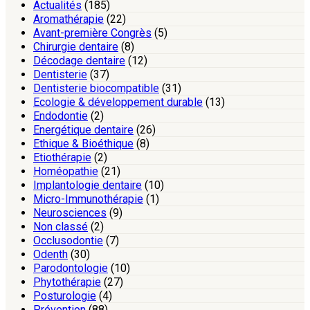
Actualités
(185)
Aromathérapie
(22)
Avant-première Congrès
(5)
Chirurgie dentaire
(8)
Décodage dentaire
(12)
Dentisterie
(37)
Dentisterie biocompatible
(31)
Ecologie & développement durable
(13)
Endodontie
(2)
Energétique dentaire
(26)
Ethique & Bioéthique
(8)
Etiothérapie
(2)
Homéopathie
(21)
Implantologie dentaire
(10)
Micro-Immunothérapie
(1)
Neurosciences
(9)
Non classé
(2)
Occlusodontie
(7)
Odenth
(30)
Parodontologie
(10)
Phytothérapie
(27)
Posturologie
(4)
Prévention
(88)