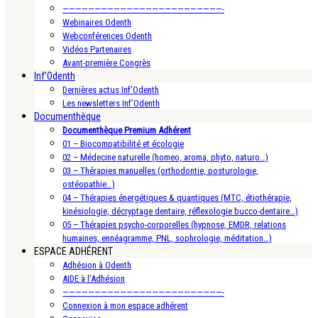
—————————————————————————-
Webinaires Odenth
Webconférences Odenth
Vidéos Partenaires
Avant-première Congrès
Inf’Odenth
Dernières actus Inf’Odenth
Les newsletters Inf’Odenth
Documenthèque
Documenthèque Premium Adhérent
01 – Biocompatibilité et écologie
02 – Médecine naturelle (homeo, aroma, phyto, naturo…)
03 – Thérapies manuelles (orthodontie, posturologie,
ostéopathie…)
04 – Thérapies énergétiques & quantiques (MTC, étiothérapie,
kinésiologie, décryptage dentaire, réflexologie bucco-dentaire…)
05 – Thérapies psycho-corporelles (hypnose, EMDR, relations
humaines, ennéagramme, PNL, sophrologie, méditation…)
ESPACE ADHÉRENT
Adhésion à Odenth
AIDE à l’Adhésion
—————————————————————————-
Connexion à mon espace adhérent