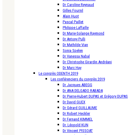
Dr Caroline Reynaud
Gilles Fournil
Alain Huot
Pascal Paillet
Philippe Laffaille
Dr Marie-Solange Raymond
Dr Antony Pulli
Dr Mathilde Vian
Sonia Spelen
Dr Vanessa Nabal
Dr Christophe Girardin Andréani
Dr Marc Hay
Le congrès ODENTH 2019
Les conférenciers du congrès 2019
Dr Jacques ABEGG
Dr ANA DELGADO RABADA
Dr Pierre-Hubert DUPAS et Grégory DUPAS
Dr David GUEX
Dr Gérard GUILLAUME
Dr Robert Heckler
Dr Fernand KIMMEL
Dr. Léopold KUN
Dr Vincent PISSOAT