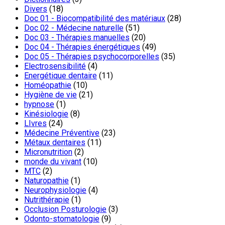
Divers
(18)
Doc 01 - Biocompatibilité des matériaux
(28)
Doc 02 - Médecine naturelle
(51)
Doc 03 - Thérapies manuelles
(20)
Doc 04 - Thérapies énergétiques
(49)
Doc 05 - Thérapies psychocorporelles
(35)
Electrosensibilité
(4)
Energétique dentaire
(11)
Homéopathie
(10)
Hygiène de vie
(21)
hypnose
(1)
Kinésiologie
(8)
LIvres
(24)
Médecine Préventive
(23)
Métaux dentaires
(11)
Micronutrition
(2)
monde du vivant
(10)
MTC
(2)
Naturopathie
(1)
Neurophysiologie
(4)
Nutrithérapie
(1)
Occlusion Posturologie
(3)
Odonto-stomatologie
(9)