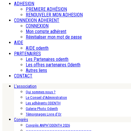
ADHESION
PREMIERE ADHÉSION
RENOUVELER MON ADHESION
CONNEXION ADHERENT
CONNEXION
Mon compte adhérent
Réinitialiser mon mot de passe
AIDE
AIDE odenth
PARTENAIRES
Les Partenaires odenth
Les offres partenaires Odenth
Autres liens
CONTACT
L’association
Qui sommes nous ?
Le Conseil d’Administration
Les adhérents ODENTH
Galerie Photo Odenth
Témoignages Livre d’Or
Congrès
Congrès ANPH’ODENTH 2026
—————————————————————————-