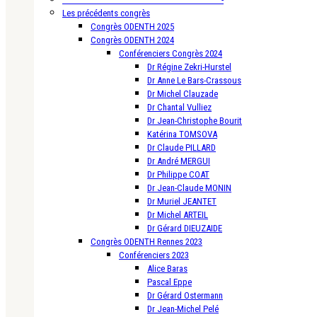
Les précédents congrès
Congrès ODENTH 2025
Congrès ODENTH 2024
Conférenciers Congrès 2024
Dr Régine Zekri-Hurstel
Dr Anne Le Bars-Crassous
Dr Michel Clauzade
Dr Chantal Vulliez
Dr Jean-Christophe Bourit
Katérina TOMSOVA
Dr Claude PILLARD
Dr André MERGUI
Dr Philippe COAT
Dr Jean-Claude MONIN
Dr Muriel JEANTET
Dr Michel ARTEIL
Dr Gérard DIEUZAIDE
Congrès ODENTH Rennes 2023
Conférenciers 2023
Alice Baras
Pascal Eppe
Dr Gérard Ostermann
Dr Jean-Michel Pelé