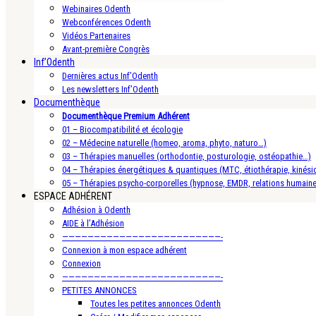
Webinaires Odenth
Webconférences Odenth
Vidéos Partenaires
Avant-première Congrès
Inf’Odenth
Dernières actus Inf’Odenth
Les newsletters Inf’Odenth
Documenthèque
Documenthèque Premium Adhérent
01 – Biocompatibilité et écologie
02 – Médecine naturelle (homeo, aroma, phyto, naturo…)
03 – Thérapies manuelles (orthodontie, posturologie, ostéopathie…)
04 – Thérapies énergétiques & quantiques (MTC, étiothérapie, kinésio
05 – Thérapies psycho-corporelles (hypnose, EMDR, relations humain
ESPACE ADHÉRENT
Adhésion à Odenth
AIDE à l’Adhésion
—————————————————————————-
Connexion à mon espace adhérent
Connexion
—————————————————————————-
PETITES ANNONCES
Toutes les petites annonces Odenth