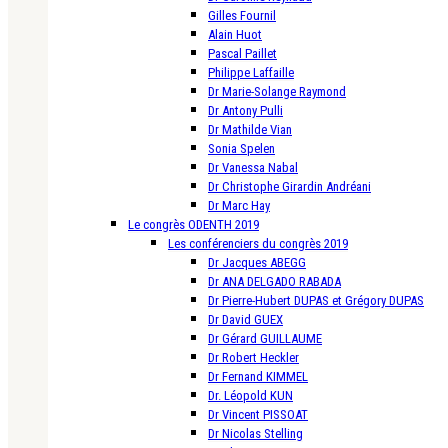
Gilles Fournil
Alain Huot
Pascal Paillet
Philippe Laffaille
Dr Marie-Solange Raymond
Dr Antony Pulli
Dr Mathilde Vian
Sonia Spelen
Dr Vanessa Nabal
Dr Christophe Girardin Andréani
Dr Marc Hay
Le congrès ODENTH 2019
Les conférenciers du congrès 2019
Dr Jacques ABEGG
Dr ANA DELGADO RABADA
Dr Pierre-Hubert DUPAS et Grégory DUPAS
Dr David GUEX
Dr Gérard GUILLAUME
Dr Robert Heckler
Dr Fernand KIMMEL
Dr. Léopold KUN
Dr Vincent PISSOAT
Dr Nicolas Stelling