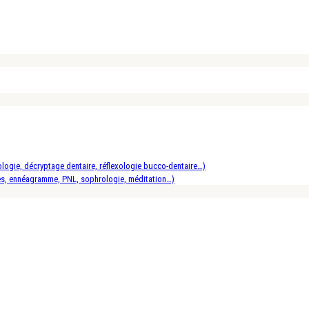
logie, décryptage dentaire, réflexologie bucco-dentaire…)
es, ennéagramme, PNL, sophrologie, méditation…)