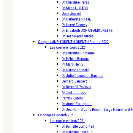
Dr Christine Perez
Dr Maha H. DAOU
Jean Jouzel
Dr Catherine Rossi,
Pr Hervé Tassery
Dr Elisabeth JOHAN-AMOURETTE
Dr Jean-Raoul Sintès
Congres ANPH’ODENTH ODENTH Biarritz 2022
Les conférenciers 2022
Dr Christine Romagna
Dr Hélène Renoux
Pr Marc Henry
Dr Carole Leconte
Dr Julie Demassue-Rannou
Bernard Lambert
Dr Bernard Poitevin
Michel Lidoreau
Patrick Latour
Dr Arash Zarrinpour
Dr Jean-Christophe Bourit, Serge Henrotte et 
Le congrès Odenth 2021
Les conférenciers 2021
Dr Danielle Dumonteil
Dr Caroline Reynaud