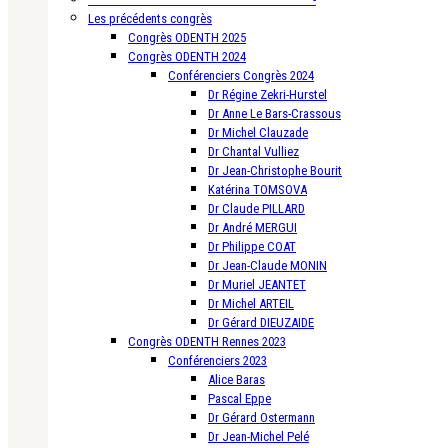
Les précédents congrès
Congrès ODENTH 2025
Congrès ODENTH 2024
Conférenciers Congrès 2024
Dr Régine Zekri-Hurstel
Dr Anne Le Bars-Crassous
Dr Michel Clauzade
Dr Chantal Vulliez
Dr Jean-Christophe Bourit
Katérina TOMSOVA
Dr Claude PILLARD
Dr André MERGUI
Dr Philippe COAT
Dr Jean-Claude MONIN
Dr Muriel JEANTET
Dr Michel ARTEIL
Dr Gérard DIEUZAIDE
Congrès ODENTH Rennes 2023
Conférenciers 2023
Alice Baras
Pascal Eppe
Dr Gérard Ostermann
Dr Jean-Michel Pelé