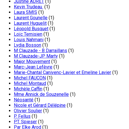
Justine ADRET
(1)
Kevin Trudeau
(1)
Laura SMIS
(1)
Laurent Gounelle
(1)
Laurent Huguelit
(1)
Léopold Busquet
(1)
Loïc Ternisien
(1)
Louis Nahmani
(1)
Lydia Bosson
(1)
M Clauzade - B Darraillans
(1)
M Clauzade-JP Marty
(1)
Major Mouvement
(1)
Marc-Jean Lefèvre
(1)
Marie-Chantal Canivenc-Lavier et Emeline Lavier
(1)
Michel FAUCON
(1)
Michel Montaud
(1)
Michèle Caffin
(1)
Mme Annick de Souzenelle
(1)
Néosanté
(1)
Nicole et Gérard Délépine
(1)
Olivier Soulier
(1)
P. Fellus
(1)
P.T. Spieser
(1)
Par Elke Arod
(1)