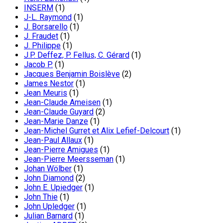
INSERM
(1)
J-L. Raymond
(1)
J. Borsarello
(1)
J. Fraudet
(1)
J. Philippe
(1)
J.P. Deffez, P. Fellus, C. Gérard
(1)
Jacob P.
(1)
Jacques Benjamin Boislève
(2)
James Nestor
(1)
Jean Meuris
(1)
Jean-Claude Ameisen
(1)
Jean-Claude Guyard
(2)
Jean-Marie Danze
(1)
Jean-Michel Gurret et Alix Lefief-Delcourt
(1)
Jean-Paul Allaux
(1)
Jean-Pierre Amigues
(1)
Jean-Pierre Meersseman
(1)
Johan Wölber
(1)
John Diamond
(2)
John E. Upiedger
(1)
John Thie
(1)
John Upledger
(1)
Julian Barnard
(1)