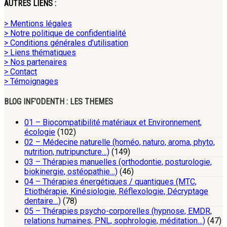
AUTRES LIENS :
> Mentions légales
> Notre politique de confidentialité
> Conditions générales d’utilisation
> Liens thématiques
> Nos partenaires
> Contact
> Témoignages
BLOG INF’ODENTH : LES THEMES
01 – Biocompatibilité matériaux et Environnement,
écologie
(102)
02 – Médecine naturelle (homéo, naturo, aroma, phyto,
nutrition, nutripuncture…)
(149)
03 – Thérapies manuelles (orthodontie, posturologie,
biokinergie, ostéopathie…)
(46)
04 – Thérapies énergétiques / quantiques (MTC,
Etiothérapie, Kinésiologie, Réflexologie, Décryptage
dentaire…)
(78)
05 – Thérapies psycho-corporelles (hypnose, EMDR,
relations humaines, PNL, sophrologie, méditation…)
(47)