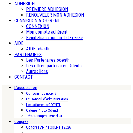
ADHESION
PREMIERE ADHÉSION
RENOUVELER MON ADHESION
CONNEXION ADHERENT
CONNEXION
Mon compte adhérent
Réinitialiser mon mot de passe
AIDE
AIDE odenth
PARTENAIRES
Les Partenaires odenth
Les offres partenaires Odenth
Autres liens
CONTACT
L’association
Qui sommes nous ?
Le Conseil d’Administration
Les adhérents ODENTH
Galerie Photo Odenth
Témoignages Livre d’Or
Congrès
Congrès ANPH’ODENTH 2026
—————————————————————————-