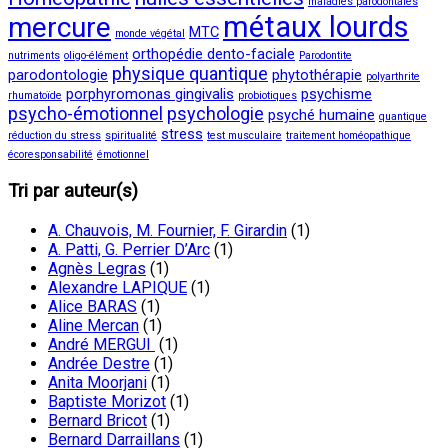
maladies parodontales
métaux lourds
mercure
MTC
monde végétal
orthopédie dento-faciale
nutriments
oligo-élément
Parodontite
physique quantique
parodontologie
phytothérapie
polyarthrite
porphyromonas gingivalis
psychisme
rhumatoïde
probiotiques
psycho-émotionnel
psychologie
psyché humaine
quantique
stress
réduction du stress
spiritualité
test musculaire
traitement homéopathique
écoresponsabilité
émotionnel
Tri par auteur(s)
A. Chauvois, M. Fournier, F. Girardin
(1)
A. Patti, G. Perrier D’Arc
(1)
Agnès Legras
(1)
Alexandre LAPIQUE
(1)
Alice BARAS
(1)
Aline Mercan
(1)
André MERGUI
(1)
Andrée Destre
(1)
Anita Moorjani
(1)
Baptiste Morizot
(1)
Bernard Bricot
(1)
Bernard Darraillans
(1)