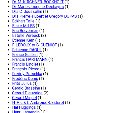
Dr. M. KIRCHNER-BOCKHOLT
(1)
Dr. Marie-Josephe Deshayes
(1)
Drs C. Joussellin
(1)
Drs Pierre-Hubert et Grégory DUPAS
(1)
Eckhart Tolle
(1)
Elske MILES
(1)
Eric Braverman
(1)
Estelle Vereeck
(2)
Etienne Kern
(1)
F. LEDOUX et G. GUENIOT
(1)
Fabienne RAOUL
(1)
France Guillain
(1)
Francis HARTMANN
(1)
Francis Linglet
(1)
François Ricard
(1)
Freddy Potschka
(1)
Frédéric Denis
(1)
Frits Julius
(1)
Gérald Brassine
(1)
Gérard Dieuzaide
(2)
Gérard Miquel
(1)
H. Pic & L Ambroise-Casterot
(1)
Hal Huggings
(1)
Henri Lamendin
(1)