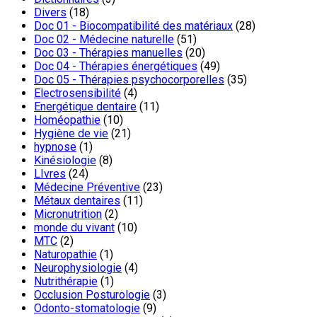
Divers
(18)
Doc 01 - Biocompatibilité des matériaux
(28)
Doc 02 - Médecine naturelle
(51)
Doc 03 - Thérapies manuelles
(20)
Doc 04 - Thérapies énergétiques
(49)
Doc 05 - Thérapies psychocorporelles
(35)
Electrosensibilité
(4)
Energétique dentaire
(11)
Homéopathie
(10)
Hygiène de vie
(21)
hypnose
(1)
Kinésiologie
(8)
LIvres
(24)
Médecine Préventive
(23)
Métaux dentaires
(11)
Micronutrition
(2)
monde du vivant
(10)
MTC
(2)
Naturopathie
(1)
Neurophysiologie
(4)
Nutrithérapie
(1)
Occlusion Posturologie
(3)
Odonto-stomatologie
(9)