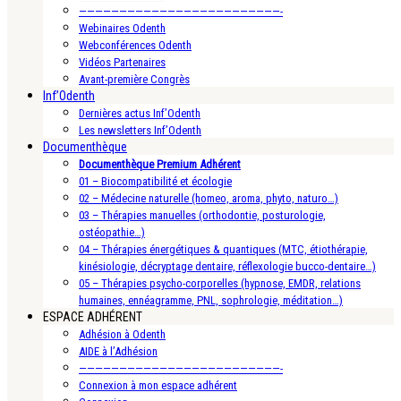
—————————————————————————-
Webinaires Odenth
Webconférences Odenth
Vidéos Partenaires
Avant-première Congrès
Inf’Odenth
Dernières actus Inf’Odenth
Les newsletters Inf’Odenth
Documenthèque
Documenthèque Premium Adhérent
01 – Biocompatibilité et écologie
02 – Médecine naturelle (homeo, aroma, phyto, naturo…)
03 – Thérapies manuelles (orthodontie, posturologie,
ostéopathie…)
04 – Thérapies énergétiques & quantiques (MTC, étiothérapie,
kinésiologie, décryptage dentaire, réflexologie bucco-dentaire…)
05 – Thérapies psycho-corporelles (hypnose, EMDR, relations
humaines, ennéagramme, PNL, sophrologie, méditation…)
ESPACE ADHÉRENT
Adhésion à Odenth
AIDE à l’Adhésion
—————————————————————————-
Connexion à mon espace adhérent