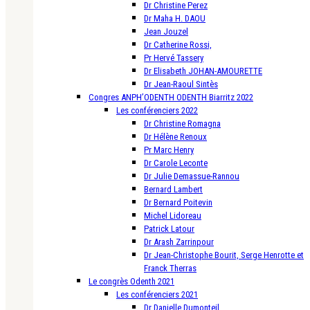
Dr Christine Perez
Dr Maha H. DAOU
Jean Jouzel
Dr Catherine Rossi,
Pr Hervé Tassery
Dr Elisabeth JOHAN-AMOURETTE
Dr Jean-Raoul Sintès
Congres ANPH’ODENTH ODENTH Biarritz 2022
Les conférenciers 2022
Dr Christine Romagna
Dr Hélène Renoux
Pr Marc Henry
Dr Carole Leconte
Dr Julie Demassue-Rannou
Bernard Lambert
Dr Bernard Poitevin
Michel Lidoreau
Patrick Latour
Dr Arash Zarrinpour
Dr Jean-Christophe Bourit, Serge Henrotte et
Franck Therras
Le congrès Odenth 2021
Les conférenciers 2021
Dr Danielle Dumonteil