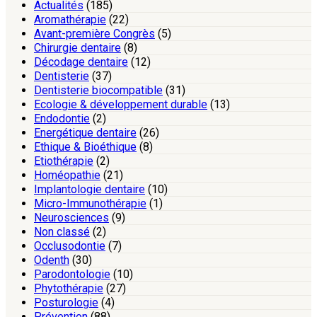
Actualités
(185)
Aromathérapie
(22)
Avant-première Congrès
(5)
Chirurgie dentaire
(8)
Décodage dentaire
(12)
Dentisterie
(37)
Dentisterie biocompatible
(31)
Ecologie & développement durable
(13)
Endodontie
(2)
Energétique dentaire
(26)
Ethique & Bioéthique
(8)
Etiothérapie
(2)
Homéopathie
(21)
Implantologie dentaire
(10)
Micro-Immunothérapie
(1)
Neurosciences
(9)
Non classé
(2)
Occlusodontie
(7)
Odenth
(30)
Parodontologie
(10)
Phytothérapie
(27)
Posturologie
(4)
Prévention
(88)