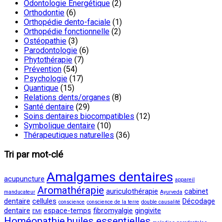
Odontologie Energétique
(2)
Orthodontie
(6)
Orthopédie dento-faciale
(1)
Orthopédie fonctionnelle
(2)
Ostéopathie
(3)
Parodontologie
(6)
Phytothérapie
(7)
Prévention
(54)
Psychologie
(17)
Quantique
(15)
Relations dents/organes
(8)
Santé dentaire
(29)
Soins dentaires biocompatibles
(12)
Symbolique dentaire
(10)
Thérapeutiques naturelles
(36)
Tri par mot-clé
Amalgames dentaires
acupuncture
appareil
Aromathérapie
auriculothérapie
cabinet
manducateur
Ayurveda
dentaire
cellules
Décodage
conscience
conscience de la terre
double causalité
dentaire
espace-temps
fibromyalgie
gingivite
EMI
Homéopathie
huiles essentielles