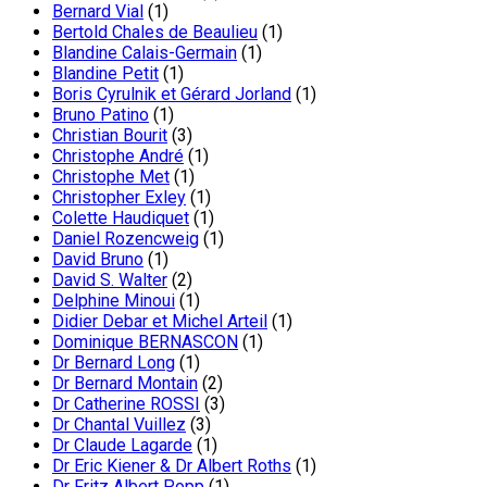
Bernard Vial
(1)
Bertold Chales de Beaulieu
(1)
Blandine Calais-Germain
(1)
Blandine Petit
(1)
Boris Cyrulnik et Gérard Jorland
(1)
Bruno Patino
(1)
Christian Bourit
(3)
Christophe André
(1)
Christophe Met
(1)
Christopher Exley
(1)
Colette Haudiquet
(1)
Daniel Rozencweig
(1)
David Bruno
(1)
David S. Walter
(2)
Delphine Minoui
(1)
Didier Debar et Michel Arteil
(1)
Dominique BERNASCON
(1)
Dr Bernard Long
(1)
Dr Bernard Montain
(2)
Dr Catherine ROSSI
(3)
Dr Chantal Vuillez
(3)
Dr Claude Lagarde
(1)
Dr Eric Kiener & Dr Albert Roths
(1)
Dr Fritz Albert Popp
(1)