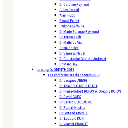
Dr Caroline Reynaud
Gilles Fournil
Alain Huot
Pascal Paillet
Philippe Laffaille
Dr Marie-Solange Raymond
Dr Antony Pulli
Dr Mathilde Vian
Sonia Spelen
Dr Vanessa Nabal
Dr Christophe Girardin Andréani
Dr Marc Hay
Le congrès ODENTH 2019
Les conférenciers du congrès 2019
Dr Jacques ABEGG
Dr ANA DELGADO RABADA
Dr Pierre-Hubert DUPAS et Grégory DUPAS
Dr David GUEX
Dr Gérard GUILLAUME
Dr Robert Heckler
Dr Fernand KIMMEL
Dr. Léopold KUN
Dr Vincent PISSOAT