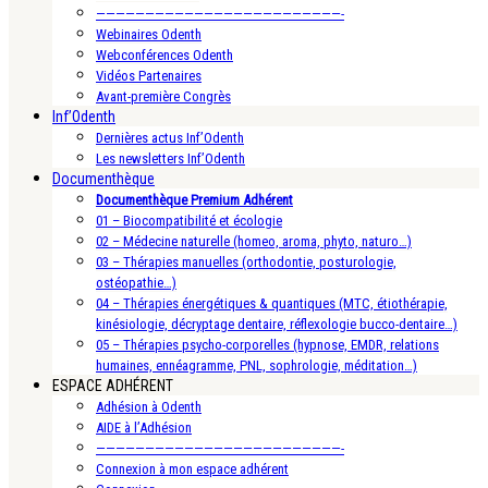
—————————————————————————-
Webinaires Odenth
Webconférences Odenth
Vidéos Partenaires
Avant-première Congrès
Inf’Odenth
Dernières actus Inf’Odenth
Les newsletters Inf’Odenth
Documenthèque
Documenthèque Premium Adhérent
01 – Biocompatibilité et écologie
02 – Médecine naturelle (homeo, aroma, phyto, naturo…)
03 – Thérapies manuelles (orthodontie, posturologie,
ostéopathie…)
04 – Thérapies énergétiques & quantiques (MTC, étiothérapie,
kinésiologie, décryptage dentaire, réflexologie bucco-dentaire…)
05 – Thérapies psycho-corporelles (hypnose, EMDR, relations
humaines, ennéagramme, PNL, sophrologie, méditation…)
ESPACE ADHÉRENT
Adhésion à Odenth
AIDE à l’Adhésion
—————————————————————————-
Connexion à mon espace adhérent