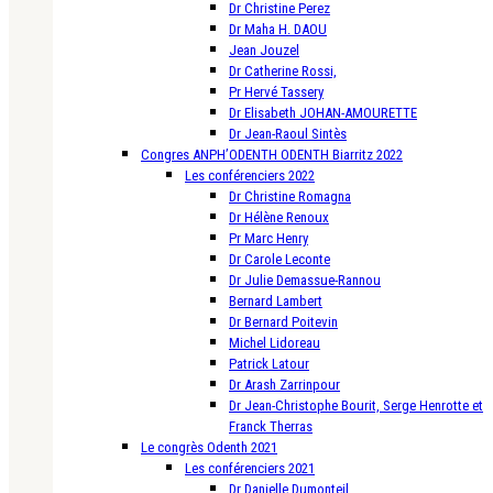
Dr Christine Perez
Dr Maha H. DAOU
Jean Jouzel
Dr Catherine Rossi,
Pr Hervé Tassery
Dr Elisabeth JOHAN-AMOURETTE
Dr Jean-Raoul Sintès
Congres ANPH’ODENTH ODENTH Biarritz 2022
Les conférenciers 2022
Dr Christine Romagna
Dr Hélène Renoux
Pr Marc Henry
Dr Carole Leconte
Dr Julie Demassue-Rannou
Bernard Lambert
Dr Bernard Poitevin
Michel Lidoreau
Patrick Latour
Dr Arash Zarrinpour
Dr Jean-Christophe Bourit, Serge Henrotte et
Franck Therras
Le congrès Odenth 2021
Les conférenciers 2021
Dr Danielle Dumonteil