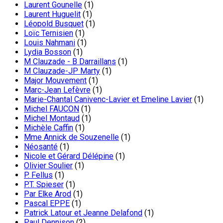
Laurent Gounelle
(1)
Laurent Huguelit
(1)
Léopold Busquet
(1)
Loïc Ternisien
(1)
Louis Nahmani
(1)
Lydia Bosson
(1)
M Clauzade - B Darraillans
(1)
M Clauzade-JP Marty
(1)
Major Mouvement
(1)
Marc-Jean Lefèvre
(1)
Marie-Chantal Canivenc-Lavier et Emeline Lavier
(1)
Michel FAUCON
(1)
Michel Montaud
(1)
Michèle Caffin
(1)
Mme Annick de Souzenelle
(1)
Néosanté
(1)
Nicole et Gérard Délépine
(1)
Olivier Soulier
(1)
P. Fellus
(1)
P.T. Spieser
(1)
Par Elke Arod
(1)
Pascal EPPE
(1)
Patrick Latour et Jeanne Delafond
(1)
Paul Dennison
(2)