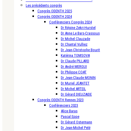
Les précédents congrès
Congrès ODENTH 2025
Congrès ODENTH 2024
Conférenciers Congrès 2024
Dr Régine Zekri-Hurstel
Dr Anne Le Bars-Crassous
Dr Michel Clauzade
Dr Chantal Vulliez
Dr Jean-Christophe Bourit
Katérina TOMSOVA
Dr Claude PILLARD
Dr André MERGUI
Dr Philippe COAT
Dr Jean-Claude MONIN
Dr Muriel JEANTET
Dr Michel ARTEIL
Dr Gérard DIEUZAIDE
Congrès ODENTH Rennes 2023
Conférenciers 2023
Alice Baras
Pascal Eppe
Dr Gérard Ostermann
Dr Jean-Michel Pelé