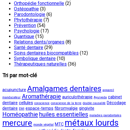
Orthopédie fonctionnelle
(2)
Ostéopathie
(3)
Parodontologie
(6)
Phytothérapie
(7)
Prévention
(54)
Psychologie
(17)
Quantique
(15)
Relations dents/organes
(8)
Santé dentaire
(29)
Soins dentaires biocompatibles
(12)
Symbolique dentaire
(10)
Thérapeutiques naturelles
(36)
Tri par mot-clé
Amalgames dentaires
acupuncture
appareil
Aromathérapie
auriculothérapie
cabinet
manducateur
Ayurveda
dentaire
cellules
Décodage
conscience
conscience de la terre
double causalité
dentaire
espace-temps
fibromyalgie
gingivite
EMI
Homéopathie
huiles essentielles
maladies parodontales
métaux lourds
mercure
MTC
monde végétal