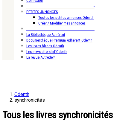
Connexion
—————————————————————————-
PETITES ANNONCES
Toutes les petites annonces Odenth
Créer / Modifier mes annonces
—————————————————————————-
La Bibliothèque Adhérent
Documenthèque Premium Adhérent Odenth
Les livres blancs Odenth
Les newsletters Inf’Odenth
La revue Autredent
Odenth
synchronicités
Tous les livres synchronicités