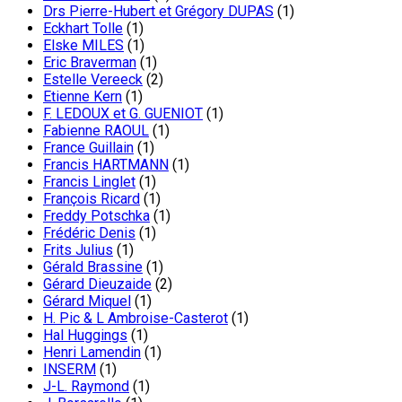
Drs Pierre-Hubert et Grégory DUPAS
(1)
Eckhart Tolle
(1)
Elske MILES
(1)
Eric Braverman
(1)
Estelle Vereeck
(2)
Etienne Kern
(1)
F. LEDOUX et G. GUENIOT
(1)
Fabienne RAOUL
(1)
France Guillain
(1)
Francis HARTMANN
(1)
Francis Linglet
(1)
François Ricard
(1)
Freddy Potschka
(1)
Frédéric Denis
(1)
Frits Julius
(1)
Gérald Brassine
(1)
Gérard Dieuzaide
(2)
Gérard Miquel
(1)
H. Pic & L Ambroise-Casterot
(1)
Hal Huggings
(1)
Henri Lamendin
(1)
INSERM
(1)
J-L. Raymond
(1)