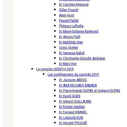
Dr Caroline Reynaud
Gilles Fournil
Alain Huot
Pascal Paillet
Philippe Laffaille
Dr Marie-Solange Raymond
Dr Antony Pulli
Dr Mathilde Vian
Sonia Spelen
Dr Vanessa Nabal
Dr Christophe Girardin Andréani
Dr Marc Hay
Le congrès ODENTH 2019
Les conférenciers du congrès 2019
Dr Jacques ABEGG
Dr ANA DELGADO RABADA
Dr Pierre-Hubert DUPAS et Grégory DUPAS
Dr David GUEX
Dr Gérard GUILLAUME
Dr Robert Heckler
Dr Fernand KIMMEL
Dr. Léopold KUN
Dr Vincent PISSOAT