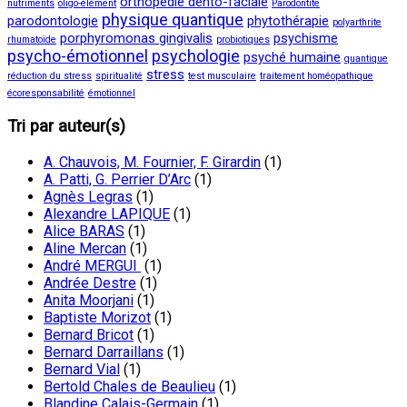
orthopédie dento-faciale
nutriments
oligo-élément
Parodontite
physique quantique
parodontologie
phytothérapie
polyarthrite
porphyromonas gingivalis
psychisme
rhumatoïde
probiotiques
psycho-émotionnel
psychologie
psyché humaine
quantique
stress
réduction du stress
spiritualité
test musculaire
traitement homéopathique
écoresponsabilité
émotionnel
Tri par auteur(s)
A. Chauvois, M. Fournier, F. Girardin
(1)
A. Patti, G. Perrier D’Arc
(1)
Agnès Legras
(1)
Alexandre LAPIQUE
(1)
Alice BARAS
(1)
Aline Mercan
(1)
André MERGUI
(1)
Andrée Destre
(1)
Anita Moorjani
(1)
Baptiste Morizot
(1)
Bernard Bricot
(1)
Bernard Darraillans
(1)
Bernard Vial
(1)
Bertold Chales de Beaulieu
(1)
Blandine Calais-Germain
(1)