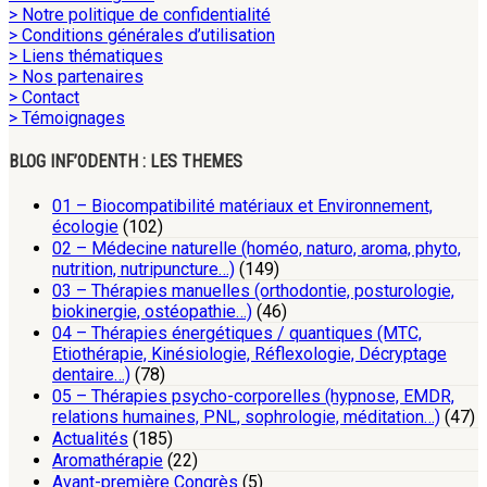
> Notre politique de confidentialité
> Conditions générales d’utilisation
> Liens thématiques
> Nos partenaires
> Contact
> Témoignages
BLOG INF’ODENTH : LES THEMES
01 – Biocompatibilité matériaux et Environnement,
écologie
(102)
02 – Médecine naturelle (homéo, naturo, aroma, phyto,
nutrition, nutripuncture…)
(149)
03 – Thérapies manuelles (orthodontie, posturologie,
biokinergie, ostéopathie…)
(46)
04 – Thérapies énergétiques / quantiques (MTC,
Etiothérapie, Kinésiologie, Réflexologie, Décryptage
dentaire…)
(78)
05 – Thérapies psycho-corporelles (hypnose, EMDR,
relations humaines, PNL, sophrologie, méditation…)
(47)
Actualités
(185)
Aromathérapie
(22)
Avant-première Congrès
(5)