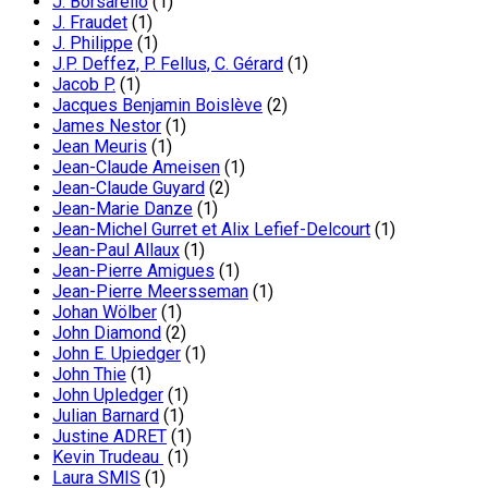
J. Borsarello
(1)
J. Fraudet
(1)
J. Philippe
(1)
J.P. Deffez, P. Fellus, C. Gérard
(1)
Jacob P.
(1)
Jacques Benjamin Boislève
(2)
James Nestor
(1)
Jean Meuris
(1)
Jean-Claude Ameisen
(1)
Jean-Claude Guyard
(2)
Jean-Marie Danze
(1)
Jean-Michel Gurret et Alix Lefief-Delcourt
(1)
Jean-Paul Allaux
(1)
Jean-Pierre Amigues
(1)
Jean-Pierre Meersseman
(1)
Johan Wölber
(1)
John Diamond
(2)
John E. Upiedger
(1)
John Thie
(1)
John Upledger
(1)
Julian Barnard
(1)
Justine ADRET
(1)
Kevin Trudeau
(1)
Laura SMIS
(1)