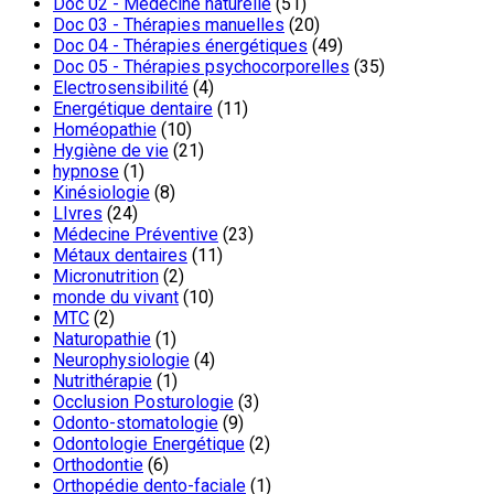
Doc 02 - Médecine naturelle
(51)
Doc 03 - Thérapies manuelles
(20)
Doc 04 - Thérapies énergétiques
(49)
Doc 05 - Thérapies psychocorporelles
(35)
Electrosensibilité
(4)
Energétique dentaire
(11)
Homéopathie
(10)
Hygiène de vie
(21)
hypnose
(1)
Kinésiologie
(8)
LIvres
(24)
Médecine Préventive
(23)
Métaux dentaires
(11)
Micronutrition
(2)
monde du vivant
(10)
MTC
(2)
Naturopathie
(1)
Neurophysiologie
(4)
Nutrithérapie
(1)
Occlusion Posturologie
(3)
Odonto-stomatologie
(9)
Odontologie Energétique
(2)
Orthodontie
(6)
Orthopédie dento-faciale
(1)