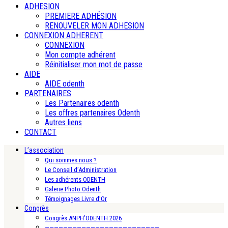
ADHESION
PREMIERE ADHÉSION
RENOUVELER MON ADHESION
CONNEXION ADHERENT
CONNEXION
Mon compte adhérent
Réinitialiser mon mot de passe
AIDE
AIDE odenth
PARTENAIRES
Les Partenaires odenth
Les offres partenaires Odenth
Autres liens
CONTACT
L’association
Qui sommes nous ?
Le Conseil d’Administration
Les adhérents ODENTH
Galerie Photo Odenth
Témoignages Livre d’Or
Congrès
Congrès ANPH’ODENTH 2026
—————————————————————————-