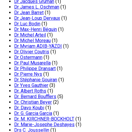
Dr Jacques Gruman
(1)
Dr James L. Oschman
(1)
Dr Jean Barret
(1)
Dr Jean-Loup Dervaux
(1)
Dr Luc Bodin
(1)
Dr Max-Henri Béguin
(1)
Dr Michel Arteil
(1)
Dr Michel Moreau
(1)
Dr Myriam ADIB-YAZDI
(1)
Dr Olivier Coutris
(1)
Dr Ostermann
(1)
Dr Paul Musarella
(1)
Dr Philippe Dransart
(1)
Dr Pierre Nys
(1)
Dr Stéphanie Gouiran
(1)
Dr Yves Gauthier
(3)
Dr. Albert Roths
(1)
Dr. Bernard Boufflers
(5)
Dr. Christian Beyer
(2)
Dr. Davo Koubi
(1)
Dr. G. Garcia Garcia
(1)
Dr. M. KIRCHNER-BOCKHOLT
(1)
Dr. Marie-Josephe Deshayes
(1)
Drs C. Joussellin
(1)