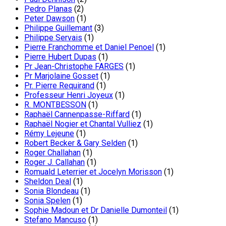
Pedro Planas
(2)
Peter Dawson
(1)
Philippe Guillemant
(3)
Philippe Servais
(1)
Pierre Franchomme et Daniel Penoel
(1)
Pierre Hubert Dupas
(1)
Pr Jean-Christophe FARGES
(1)
Pr Marjolaine Gosset
(1)
Pr. Pierre Requirand
(1)
Professeur Henri Joyeux
(1)
R. MONTBESSON
(1)
Raphaël Cannenpasse-Riffard
(1)
Raphaël Nogier et Chantal Vulliez
(1)
Rémy Lejeune
(1)
Robert Becker & Gary Selden
(1)
Roger Challahan
(1)
Roger J. Callahan
(1)
Romuald Leterrier et Jocelyn Morisson
(1)
Sheldon Deal
(1)
Sonia Blondeau
(1)
Sonia Spelen
(1)
Sophie Madoun et Dr Danielle Dumonteil
(1)
Stefano Mancuso
(1)