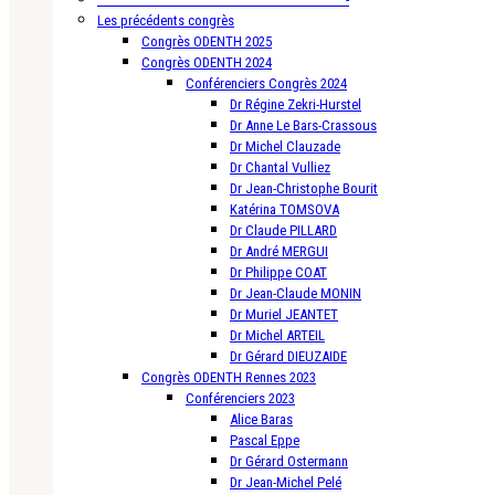
Les précédents congrès
Congrès ODENTH 2025
Congrès ODENTH 2024
Conférenciers Congrès 2024
Dr Régine Zekri-Hurstel
Dr Anne Le Bars-Crassous
Dr Michel Clauzade
Dr Chantal Vulliez
Dr Jean-Christophe Bourit
Katérina TOMSOVA
Dr Claude PILLARD
Dr André MERGUI
Dr Philippe COAT
Dr Jean-Claude MONIN
Dr Muriel JEANTET
Dr Michel ARTEIL
Dr Gérard DIEUZAIDE
Congrès ODENTH Rennes 2023
Conférenciers 2023
Alice Baras
Pascal Eppe
Dr Gérard Ostermann
Dr Jean-Michel Pelé