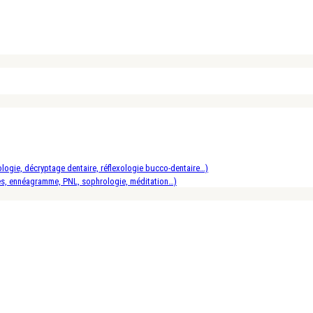
logie, décryptage dentaire, réflexologie bucco-dentaire…)
es, ennéagramme, PNL, sophrologie, méditation…)