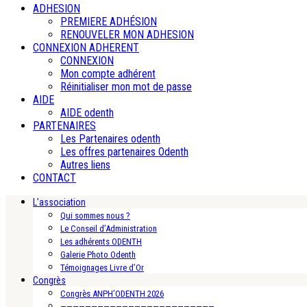
ADHESION
PREMIERE ADHÉSION
RENOUVELER MON ADHESION
CONNEXION ADHERENT
CONNEXION
Mon compte adhérent
Réinitialiser mon mot de passe
AIDE
AIDE odenth
PARTENAIRES
Les Partenaires odenth
Les offres partenaires Odenth
Autres liens
CONTACT
L’association
Qui sommes nous ?
Le Conseil d’Administration
Les adhérents ODENTH
Galerie Photo Odenth
Témoignages Livre d’Or
Congrès
Congrès ANPH’ODENTH 2026
—————————————————————————-