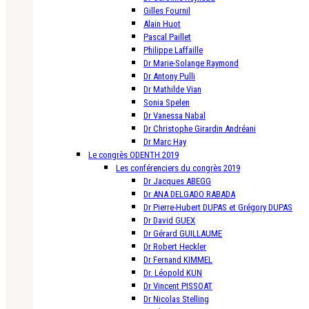
Gilles Fournil
Alain Huot
Pascal Paillet
Philippe Laffaille
Dr Marie-Solange Raymond
Dr Antony Pulli
Dr Mathilde Vian
Sonia Spelen
Dr Vanessa Nabal
Dr Christophe Girardin Andréani
Dr Marc Hay
Le congrès ODENTH 2019
Les conférenciers du congrès 2019
Dr Jacques ABEGG
Dr ANA DELGADO RABADA
Dr Pierre-Hubert DUPAS et Grégory DUPAS
Dr David GUEX
Dr Gérard GUILLAUME
Dr Robert Heckler
Dr Fernand KIMMEL
Dr. Léopold KUN
Dr Vincent PISSOAT
Dr Nicolas Stelling