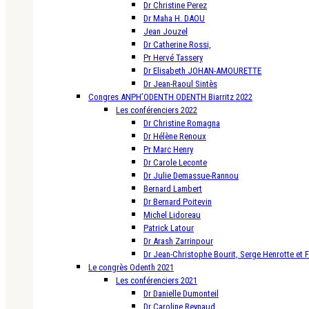
Dr Christine Perez
Dr Maha H. DAOU
Jean Jouzel
Dr Catherine Rossi,
Pr Hervé Tassery
Dr Elisabeth JOHAN-AMOURETTE
Dr Jean-Raoul Sintès
Congres ANPH’ODENTH ODENTH Biarritz 2022
Les conférenciers 2022
Dr Christine Romagna
Dr Hélène Renoux
Pr Marc Henry
Dr Carole Leconte
Dr Julie Demassue-Rannou
Bernard Lambert
Dr Bernard Poitevin
Michel Lidoreau
Patrick Latour
Dr Arash Zarrinpour
Dr Jean-Christophe Bourit, Serge Henrotte et 
Le congrès Odenth 2021
Les conférenciers 2021
Dr Danielle Dumonteil
Dr Caroline Reynaud