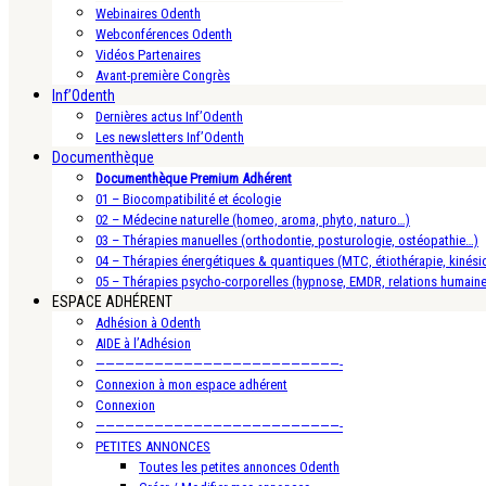
Webinaires Odenth
Webconférences Odenth
Vidéos Partenaires
Avant-première Congrès
Inf’Odenth
Dernières actus Inf’Odenth
Les newsletters Inf’Odenth
Documenthèque
Documenthèque Premium Adhérent
01 – Biocompatibilité et écologie
02 – Médecine naturelle (homeo, aroma, phyto, naturo…)
03 – Thérapies manuelles (orthodontie, posturologie, ostéopathie…)
04 – Thérapies énergétiques & quantiques (MTC, étiothérapie, kinésio
05 – Thérapies psycho-corporelles (hypnose, EMDR, relations humain
ESPACE ADHÉRENT
Adhésion à Odenth
AIDE à l’Adhésion
—————————————————————————-
Connexion à mon espace adhérent
Connexion
—————————————————————————-
PETITES ANNONCES
Toutes les petites annonces Odenth