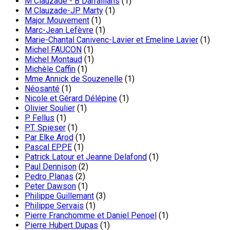
M Clauzade - B Darraillans
(1)
M Clauzade-JP Marty
(1)
Major Mouvement
(1)
Marc-Jean Lefèvre
(1)
Marie-Chantal Canivenc-Lavier et Emeline Lavier
(1)
Michel FAUCON
(1)
Michel Montaud
(1)
Michèle Caffin
(1)
Mme Annick de Souzenelle
(1)
Néosanté
(1)
Nicole et Gérard Délépine
(1)
Olivier Soulier
(1)
P. Fellus
(1)
P.T. Spieser
(1)
Par Elke Arod
(1)
Pascal EPPE
(1)
Patrick Latour et Jeanne Delafond
(1)
Paul Dennison
(2)
Pedro Planas
(2)
Peter Dawson
(1)
Philippe Guillemant
(3)
Philippe Servais
(1)
Pierre Franchomme et Daniel Penoel
(1)
Pierre Hubert Dupas
(1)