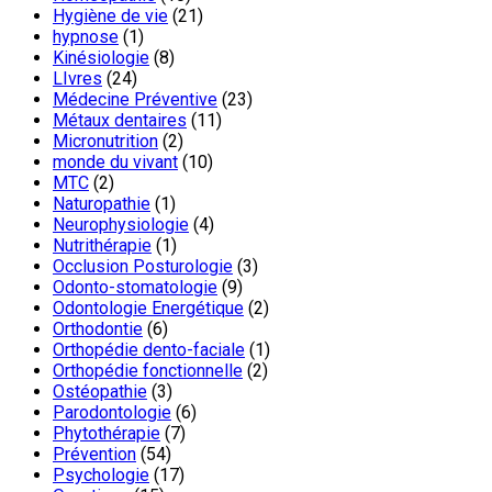
Hygiène de vie
(21)
hypnose
(1)
Kinésiologie
(8)
LIvres
(24)
Médecine Préventive
(23)
Métaux dentaires
(11)
Micronutrition
(2)
monde du vivant
(10)
MTC
(2)
Naturopathie
(1)
Neurophysiologie
(4)
Nutrithérapie
(1)
Occlusion Posturologie
(3)
Odonto-stomatologie
(9)
Odontologie Energétique
(2)
Orthodontie
(6)
Orthopédie dento-faciale
(1)
Orthopédie fonctionnelle
(2)
Ostéopathie
(3)
Parodontologie
(6)
Phytothérapie
(7)
Prévention
(54)
Psychologie
(17)