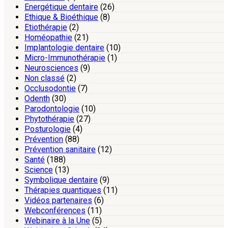
Energétique dentaire
(26)
Ethique & Bioéthique
(8)
Etiothérapie
(2)
Homéopathie
(21)
Implantologie dentaire
(10)
Micro-Immunothérapie
(1)
Neurosciences
(9)
Non classé
(2)
Occlusodontie
(7)
Odenth
(30)
Parodontologie
(10)
Phytothérapie
(27)
Posturologie
(4)
Prévention
(88)
Prévention sanitaire
(12)
Santé
(188)
Science
(13)
Symbolique dentaire
(9)
Thérapies quantiques
(11)
Vidéos partenaires
(6)
Webconférences
(11)
Webinaire à la Une
(5)