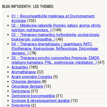
BLOG INF’ODENTH : LES THEMES
01 – Biocompatibilité matériaux et Environnement,
écologie
(102)
02 – Médecine naturelle (homéo, naturo, aroma, phyto,
nutrition, nutripuncture…)
(149)
03 – Thérapies manuelles (orthodontie, posturologie,
biokinergie, ostéopathie…)
(46)
04 – Thérapies énergétiques / quantiques (MTC,
Etiothérapie, Kinésiologie, Réflexologie, Décryptage
dentaire…)
(78)
05 – Thérapies psycho-corporelles (hypnose, EMDR,
relations humaines, PNL, sophrologie, méditation…)
(47)
Actualités
(185)
Aromathérapie
(22)
Avant-première Congrès
(5)
Chirurgie dentaire
(8)
Décodage dentaire
(12)
Dentisterie
(37)
Dentisterie biocompatible
(31)
Ecologie & développement durable
(13)
Endodontie
(2)