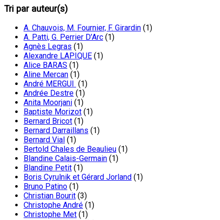
Tri par auteur(s)
A. Chauvois, M. Fournier, F. Girardin
(1)
A. Patti, G. Perrier D’Arc
(1)
Agnès Legras
(1)
Alexandre LAPIQUE
(1)
Alice BARAS
(1)
Aline Mercan
(1)
André MERGUI
(1)
Andrée Destre
(1)
Anita Moorjani
(1)
Baptiste Morizot
(1)
Bernard Bricot
(1)
Bernard Darraillans
(1)
Bernard Vial
(1)
Bertold Chales de Beaulieu
(1)
Blandine Calais-Germain
(1)
Blandine Petit
(1)
Boris Cyrulnik et Gérard Jorland
(1)
Bruno Patino
(1)
Christian Bourit
(3)
Christophe André
(1)
Christophe Met
(1)