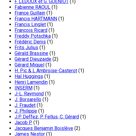
F. LEDOUX et G. GUENIOT
(1)
Fabienne RAOUL
(1)
France Guillain
(1)
Francis HARTMANN
(1)
Francis Linglet
(1)
François Ricard
(1)
Freddy Potschka
(1)
Frédéric Denis
(1)
Frits Julius
(1)
Gérald Brassine
(1)
Gérard Dieuzaide
(2)
Gérard Miquel
(1)
H. Pic & L Ambroise-Casterot
(1)
Hal Huggings
(1)
Henri Lamendin
(1)
INSERM
(1)
J-L. Raymond
(1)
J. Borsarello
(1)
J. Fraudet
(1)
J. Philippe
(1)
J.P. Deffez, P. Fellus, C. Gérard
(1)
Jacob P.
(1)
Jacques Benjamin Boislève
(2)
James Nestor
(1)