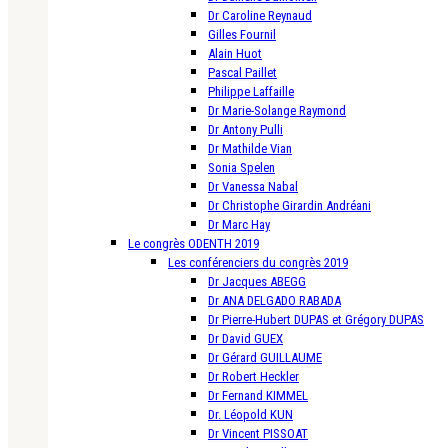
Dr Caroline Reynaud
Gilles Fournil
Alain Huot
Pascal Paillet
Philippe Laffaille
Dr Marie-Solange Raymond
Dr Antony Pulli
Dr Mathilde Vian
Sonia Spelen
Dr Vanessa Nabal
Dr Christophe Girardin Andréani
Dr Marc Hay
Le congrès ODENTH 2019
Les conférenciers du congrès 2019
Dr Jacques ABEGG
Dr ANA DELGADO RABADA
Dr Pierre-Hubert DUPAS et Grégory DUPAS
Dr David GUEX
Dr Gérard GUILLAUME
Dr Robert Heckler
Dr Fernand KIMMEL
Dr. Léopold KUN
Dr Vincent PISSOAT