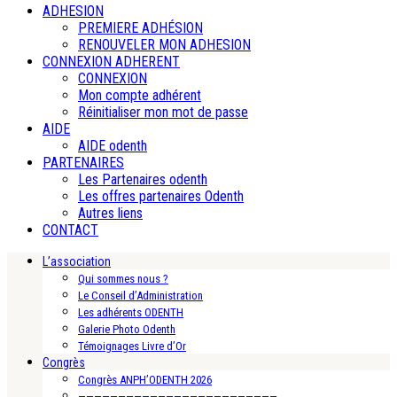
ADHESION
PREMIERE ADHÉSION
RENOUVELER MON ADHESION
CONNEXION ADHERENT
CONNEXION
Mon compte adhérent
Réinitialiser mon mot de passe
AIDE
AIDE odenth
PARTENAIRES
Les Partenaires odenth
Les offres partenaires Odenth
Autres liens
CONTACT
L’association
Qui sommes nous ?
Le Conseil d’Administration
Les adhérents ODENTH
Galerie Photo Odenth
Témoignages Livre d’Or
Congrès
Congrès ANPH’ODENTH 2026
—————————————————————————-