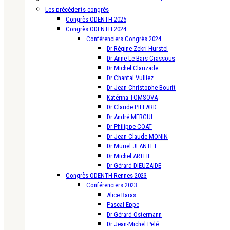
Les précédents congrès
Congrès ODENTH 2025
Congrès ODENTH 2024
Conférenciers Congrès 2024
Dr Régine Zekri-Hurstel
Dr Anne Le Bars-Crassous
Dr Michel Clauzade
Dr Chantal Vulliez
Dr Jean-Christophe Bourit
Katérina TOMSOVA
Dr Claude PILLARD
Dr André MERGUI
Dr Philippe COAT
Dr Jean-Claude MONIN
Dr Muriel JEANTET
Dr Michel ARTEIL
Dr Gérard DIEUZAIDE
Congrès ODENTH Rennes 2023
Conférenciers 2023
Alice Baras
Pascal Eppe
Dr Gérard Ostermann
Dr Jean-Michel Pelé