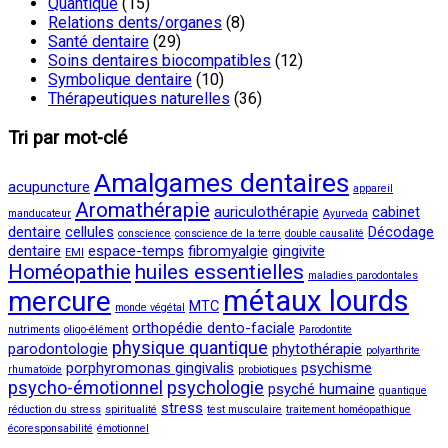
Quantique
(15)
Relations dents/organes
(8)
Santé dentaire
(29)
Soins dentaires biocompatibles
(12)
Symbolique dentaire
(10)
Thérapeutiques naturelles
(36)
Tri par mot-clé
Amalgames dentaires
acupuncture
appareil
Aromathérapie
auriculothérapie
cabinet
manducateur
Ayurveda
dentaire
cellules
Décodage
conscience
conscience de la terre
double causalité
dentaire
espace-temps
fibromyalgie
gingivite
EMI
Homéopathie
huiles essentielles
maladies parodontales
métaux lourds
mercure
MTC
monde végétal
orthopédie dento-faciale
nutriments
oligo-élément
Parodontite
physique quantique
parodontologie
phytothérapie
polyarthrite
porphyromonas gingivalis
psychisme
rhumatoïde
probiotiques
psycho-émotionnel
psychologie
psyché humaine
quantique
stress
réduction du stress
spiritualité
test musculaire
traitement homéopathique
écoresponsabilité
émotionnel