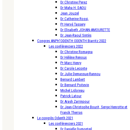
Dr Christine Perez
Dr Maha H. DAOU
Jean Jouzel
Dr Catherine Rossi,
Pr Hervé Tassery
Dr Elisabeth JOHAN-AMOURETTE
Dr Jean-Raoul Sintès
Congres ANPH’ODENTH ODENTH Biarritz 2022
Les conférenciers 2022
Dr Christine Romagna
Dr Hélène Renoux
Pr Marc Henry
Dr Carole Leconte
Dr Julie Demassue-Rannou
Bernard Lambert
Dr Bernard Poitevin
Michel Lidoreau
Patrick Latour
Dr Arash Zarrinpour
Dr Jean-Christophe Bourit, Serge Henrotte et
Franck Therras
Le congrès Odenth 2021
Les conférenciers 2021
Dr Danielle Dumonteil