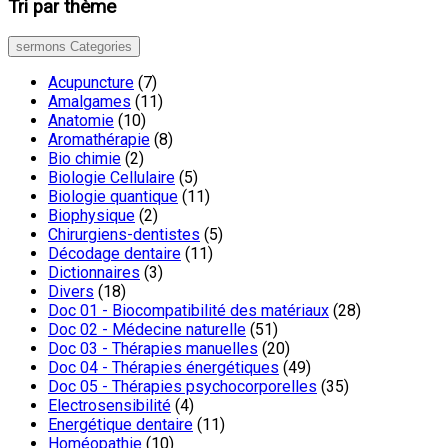
Tri par thème
sermons Categories
Acupuncture
(7)
Amalgames
(11)
Anatomie
(10)
Aromathérapie
(8)
Bio chimie
(2)
Biologie Cellulaire
(5)
Biologie quantique
(11)
Biophysique
(2)
Chirurgiens-dentistes
(5)
Décodage dentaire
(11)
Dictionnaires
(3)
Divers
(18)
Doc 01 - Biocompatibilité des matériaux
(28)
Doc 02 - Médecine naturelle
(51)
Doc 03 - Thérapies manuelles
(20)
Doc 04 - Thérapies énergétiques
(49)
Doc 05 - Thérapies psychocorporelles
(35)
Electrosensibilité
(4)
Energétique dentaire
(11)
Homéopathie
(10)