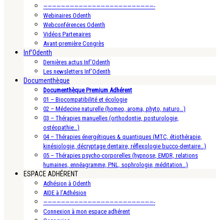
—————————————————————————-
Webinaires Odenth
Webconférences Odenth
Vidéos Partenaires
Avant-première Congrès
Inf’Odenth
Dernières actus Inf’Odenth
Les newsletters Inf’Odenth
Documenthèque
Documenthèque Premium Adhérent
01 – Biocompatibilité et écologie
02 – Médecine naturelle (homeo, aroma, phyto, naturo…)
03 – Thérapies manuelles (orthodontie, posturologie,
ostéopathie…)
04 – Thérapies énergétiques & quantiques (MTC, étiothérapie,
kinésiologie, décryptage dentaire, réflexologie bucco-dentaire…)
05 – Thérapies psycho-corporelles (hypnose, EMDR, relations
humaines, ennéagramme, PNL, sophrologie, méditation…)
ESPACE ADHÉRENT
Adhésion à Odenth
AIDE à l’Adhésion
—————————————————————————-
Connexion à mon espace adhérent