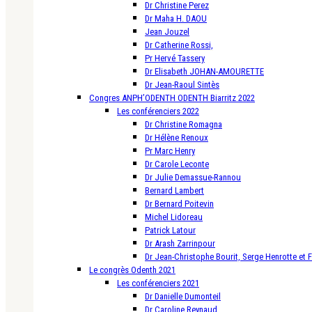
Dr Christine Perez
Dr Maha H. DAOU
Jean Jouzel
Dr Catherine Rossi,
Pr Hervé Tassery
Dr Elisabeth JOHAN-AMOURETTE
Dr Jean-Raoul Sintès
Congres ANPH’ODENTH ODENTH Biarritz 2022
Les conférenciers 2022
Dr Christine Romagna
Dr Hélène Renoux
Pr Marc Henry
Dr Carole Leconte
Dr Julie Demassue-Rannou
Bernard Lambert
Dr Bernard Poitevin
Michel Lidoreau
Patrick Latour
Dr Arash Zarrinpour
Dr Jean-Christophe Bourit, Serge Henrotte et 
Le congrès Odenth 2021
Les conférenciers 2021
Dr Danielle Dumonteil
Dr Caroline Reynaud