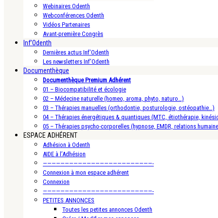
Webinaires Odenth
Webconférences Odenth
Vidéos Partenaires
Avant-première Congrès
Inf’Odenth
Dernières actus Inf’Odenth
Les newsletters Inf’Odenth
Documenthèque
Documenthèque Premium Adhérent
01 – Biocompatibilité et écologie
02 – Médecine naturelle (homeo, aroma, phyto, naturo…)
03 – Thérapies manuelles (orthodontie, posturologie, ostéopathie…)
04 – Thérapies énergétiques & quantiques (MTC, étiothérapie, kinésio
05 – Thérapies psycho-corporelles (hypnose, EMDR, relations humain
ESPACE ADHÉRENT
Adhésion à Odenth
AIDE à l’Adhésion
—————————————————————————-
Connexion à mon espace adhérent
Connexion
—————————————————————————-
PETITES ANNONCES
Toutes les petites annonces Odenth