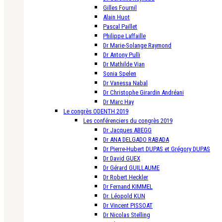
Gilles Fournil
Alain Huot
Pascal Paillet
Philippe Laffaille
Dr Marie-Solange Raymond
Dr Antony Pulli
Dr Mathilde Vian
Sonia Spelen
Dr Vanessa Nabal
Dr Christophe Girardin Andréani
Dr Marc Hay
Le congrès ODENTH 2019
Les conférenciers du congrès 2019
Dr Jacques ABEGG
Dr ANA DELGADO RABADA
Dr Pierre-Hubert DUPAS et Grégory DUPAS
Dr David GUEX
Dr Gérard GUILLAUME
Dr Robert Heckler
Dr Fernand KIMMEL
Dr. Léopold KUN
Dr Vincent PISSOAT
Dr Nicolas Stelling