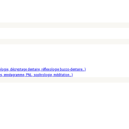
logie, décryptage dentaire, réflexologie bucco-dentaire…)
es, ennéagramme, PNL, sophrologie, méditation…)