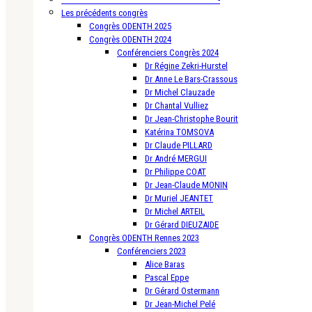
Les précédents congrès
Congrès ODENTH 2025
Congrès ODENTH 2024
Conférenciers Congrès 2024
Dr Régine Zekri-Hurstel
Dr Anne Le Bars-Crassous
Dr Michel Clauzade
Dr Chantal Vulliez
Dr Jean-Christophe Bourit
Katérina TOMSOVA
Dr Claude PILLARD
Dr André MERGUI
Dr Philippe COAT
Dr Jean-Claude MONIN
Dr Muriel JEANTET
Dr Michel ARTEIL
Dr Gérard DIEUZAIDE
Congrès ODENTH Rennes 2023
Conférenciers 2023
Alice Baras
Pascal Eppe
Dr Gérard Ostermann
Dr Jean-Michel Pelé