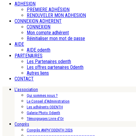
ADHESION
PREMIERE ADHÉSION
RENOUVELER MON ADHESION
CONNEXION ADHERENT
CONNEXION
Mon compte adhérent
Réinitialiser mon mot de passe
AIDE
AIDE odenth
PARTENAIRES
Les Partenaires odenth
Les offres partenaires Odenth
Autres liens
CONTACT
L’association
Qui sommes nous ?
Le Conseil d’Administration
Les adhérents ODENTH
Galerie Photo Odenth
Témoignages Livre d’Or
Congrès
Congrès ANPH’ODENTH 2026
—————————————————————————-