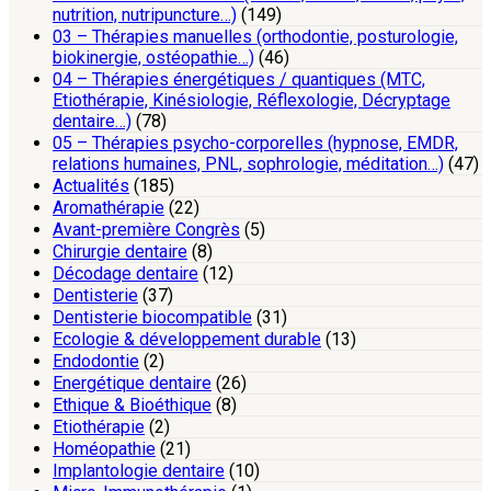
nutrition, nutripuncture…)
(149)
03 – Thérapies manuelles (orthodontie, posturologie,
biokinergie, ostéopathie…)
(46)
04 – Thérapies énergétiques / quantiques (MTC,
Etiothérapie, Kinésiologie, Réflexologie, Décryptage
dentaire…)
(78)
05 – Thérapies psycho-corporelles (hypnose, EMDR,
relations humaines, PNL, sophrologie, méditation…)
(47)
Actualités
(185)
Aromathérapie
(22)
Avant-première Congrès
(5)
Chirurgie dentaire
(8)
Décodage dentaire
(12)
Dentisterie
(37)
Dentisterie biocompatible
(31)
Ecologie & développement durable
(13)
Endodontie
(2)
Energétique dentaire
(26)
Ethique & Bioéthique
(8)
Etiothérapie
(2)
Homéopathie
(21)
Implantologie dentaire
(10)