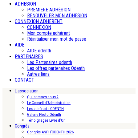
ADHESION
PREMIERE ADHÉSION
RENOUVELER MON ADHESION
CONNEXION ADHERENT
CONNEXION
Mon compte adhérent
Réinitialiser mon mot de passe
AIDE
AIDE odenth
PARTENAIRES
Les Partenaires odenth
Les offres partenaires Odenth
Autres liens
CONTACT
L’association
Qui sommes nous ?
Le Conseil d’Administration
Les adhérents ODENTH
Galerie Photo Odenth
Témoignages Livre d’Or
Congrès
Congrès ANPH’ODENTH 2026
—————————————————————————-