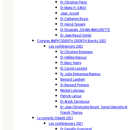
Dr Christine Perez
Dr Maha H. DAOU
Jean Jouzel
Dr Catherine Rossi,
Pr Hervé Tassery
Dr Elisabeth JOHAN-AMOURETTE
Dr Jean-Raoul Sintès
Congres ANPH’ODENTH ODENTH Biarritz 2022
Les conférenciers 2022
Dr Christine Romagna
Dr Hélène Renoux
Pr Marc Henry
Dr Carole Leconte
Dr Julie Demassue-Rannou
Bernard Lambert
Dr Bernard Poitevin
Michel Lidoreau
Patrick Latour
Dr Arash Zarrinpour
Dr Jean-Christophe Bourit, Serge Henrotte et
Franck Therras
Le congrès Odenth 2021
Les conférenciers 2021
Dr Danielle Dumonteil