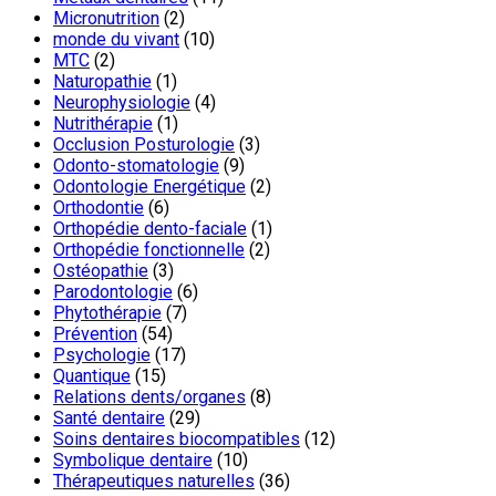
Micronutrition
(2)
monde du vivant
(10)
MTC
(2)
Naturopathie
(1)
Neurophysiologie
(4)
Nutrithérapie
(1)
Occlusion Posturologie
(3)
Odonto-stomatologie
(9)
Odontologie Energétique
(2)
Orthodontie
(6)
Orthopédie dento-faciale
(1)
Orthopédie fonctionnelle
(2)
Ostéopathie
(3)
Parodontologie
(6)
Phytothérapie
(7)
Prévention
(54)
Psychologie
(17)
Quantique
(15)
Relations dents/organes
(8)
Santé dentaire
(29)
Soins dentaires biocompatibles
(12)
Symbolique dentaire
(10)
Thérapeutiques naturelles
(36)