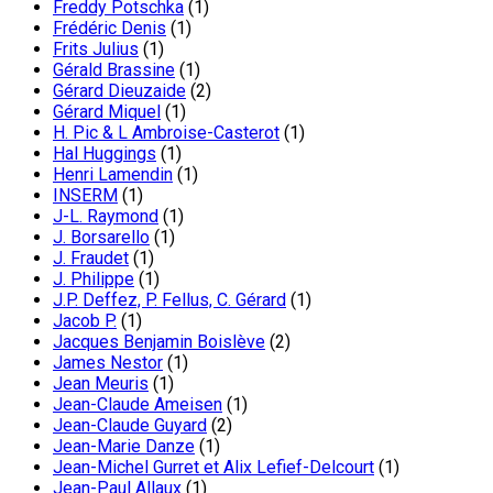
Freddy Potschka
(1)
Frédéric Denis
(1)
Frits Julius
(1)
Gérald Brassine
(1)
Gérard Dieuzaide
(2)
Gérard Miquel
(1)
H. Pic & L Ambroise-Casterot
(1)
Hal Huggings
(1)
Henri Lamendin
(1)
INSERM
(1)
J-L. Raymond
(1)
J. Borsarello
(1)
J. Fraudet
(1)
J. Philippe
(1)
J.P. Deffez, P. Fellus, C. Gérard
(1)
Jacob P.
(1)
Jacques Benjamin Boislève
(2)
James Nestor
(1)
Jean Meuris
(1)
Jean-Claude Ameisen
(1)
Jean-Claude Guyard
(2)
Jean-Marie Danze
(1)
Jean-Michel Gurret et Alix Lefief-Delcourt
(1)
Jean-Paul Allaux
(1)