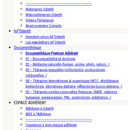
—————————————————————————-
Webinaires Odenth
Webconférences Odenth
Vidéos Partenaires
Avant-première Congrès
Inf’Odenth
Dernières actus Inf’Odenth
Les newsletters Inf’Odenth
Documenthèque
Documenthèque Premium Adhérent
01 – Biocompatibilité et écologie
02 – Médecine naturelle (homeo, aroma, phyto, naturo…)
03 – Thérapies manuelles (orthodontie, posturologie,
ostéopathie…)
04 – Thérapies énergétiques & quantiques (MTC, étiothérapie,
kinésiologie, décryptage dentaire, réflexologie bucco-dentaire…)
05 – Thérapies psycho-corporelles (hypnose, EMDR, relations
humaines, ennéagramme, PNL, sophrologie, méditation…)
ESPACE ADHÉRENT
Adhésion à Odenth
AIDE à l’Adhésion
—————————————————————————-
Connexion à mon espace adhérent