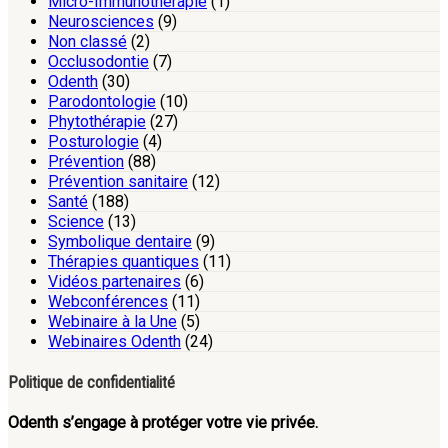
Micro-Immunothérapie
(1)
Neurosciences
(9)
Non classé
(2)
Occlusodontie
(7)
Odenth
(30)
Parodontologie
(10)
Phytothérapie
(27)
Posturologie
(4)
Prévention
(88)
Prévention sanitaire
(12)
Santé
(188)
Science
(13)
Symbolique dentaire
(9)
Thérapies quantiques
(11)
Vidéos partenaires
(6)
Webconférences
(11)
Webinaire à la Une
(5)
Webinaires Odenth
(24)
Politique de confidentialité
Odenth s’engage à protéger votre vie privée.