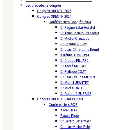
Les précédents congrès
Congrès ODENTH 2025
Congrès ODENTH 2024
Conférenciers Congrès 2024
Dr Régine Zekri-Hurstel
Dr Anne Le Bars-Crassous
Dr Michel Clauzade
Dr Chantal Vulliez
Dr Jean-Christophe Bourit
Katérina TOMSOVA
Dr Claude PILLARD
Dr André MERGUI
Dr Philippe COAT
Dr Jean-Claude MONIN
Dr Muriel JEANTET
Dr Michel ARTEIL
Dr Gérard DIEUZAIDE
Congrès ODENTH Rennes 2023
Conférenciers 2023
Alice Baras
Pascal Eppe
Dr Gérard Ostermann
Dr Jean-Michel Pelé