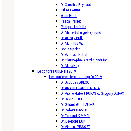
Dr Caroline Reynaud
Gilles Fournil
Alain Huot
Pascal Paillet
Philippe Laffaille
Dr Marie-Solange Raymond
Dr Antony Pulli
Dr Mathilde Vian
Sonia Spelen
Dr Vanessa Nabal
Dr Christophe Girardin Andréani
Dr Marc Hay
Le congrès ODENTH 2019
Les conférenciers du congrès 2019
Dr Jacques ABEGG
Dr ANA DELGADO RABADA
Dr Pierre-Hubert DUPAS et Grégory DUPAS
Dr David GUEX
Dr Gérard GUILLAUME
Dr Robert Heckler
Dr Fernand KIMMEL
Dr. Léopold KUN
Dr Vincent PISSOAT