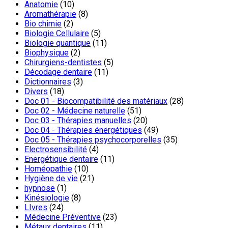
Anatomie
(10)
Aromathérapie
(8)
Bio chimie
(2)
Biologie Cellulaire
(5)
Biologie quantique
(11)
Biophysique
(2)
Chirurgiens-dentistes
(5)
Décodage dentaire
(11)
Dictionnaires
(3)
Divers
(18)
Doc 01 - Biocompatibilité des matériaux
(28)
Doc 02 - Médecine naturelle
(51)
Doc 03 - Thérapies manuelles
(20)
Doc 04 - Thérapies énergétiques
(49)
Doc 05 - Thérapies psychocorporelles
(35)
Electrosensibilité
(4)
Energétique dentaire
(11)
Homéopathie
(10)
Hygiène de vie
(21)
hypnose
(1)
Kinésiologie
(8)
LIvres
(24)
Médecine Préventive
(23)
Métaux dentaires
(11)