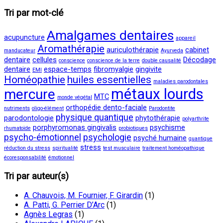
Tri par mot-clé
Amalgames dentaires
acupuncture
appareil
Aromathérapie
auriculothérapie
cabinet
manducateur
Ayurveda
dentaire
cellules
Décodage
conscience
conscience de la terre
double causalité
dentaire
espace-temps
fibromyalgie
gingivite
EMI
Homéopathie
huiles essentielles
maladies parodontales
métaux lourds
mercure
MTC
monde végétal
orthopédie dento-faciale
nutriments
oligo-élément
Parodontite
physique quantique
parodontologie
phytothérapie
polyarthrite
porphyromonas gingivalis
psychisme
rhumatoïde
probiotiques
psycho-émotionnel
psychologie
psyché humaine
quantique
stress
réduction du stress
spiritualité
test musculaire
traitement homéopathique
écoresponsabilité
émotionnel
Tri par auteur(s)
A. Chauvois, M. Fournier, F. Girardin
(1)
A. Patti, G. Perrier D’Arc
(1)
Agnès Legras
(1)