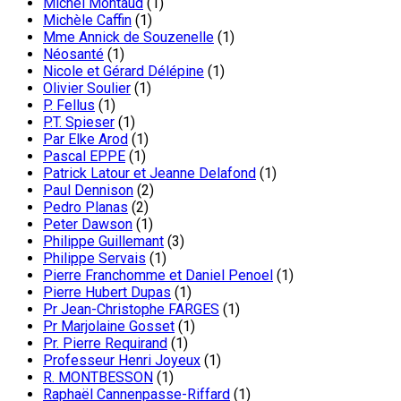
Michel Montaud
(1)
Michèle Caffin
(1)
Mme Annick de Souzenelle
(1)
Néosanté
(1)
Nicole et Gérard Délépine
(1)
Olivier Soulier
(1)
P. Fellus
(1)
P.T. Spieser
(1)
Par Elke Arod
(1)
Pascal EPPE
(1)
Patrick Latour et Jeanne Delafond
(1)
Paul Dennison
(2)
Pedro Planas
(2)
Peter Dawson
(1)
Philippe Guillemant
(3)
Philippe Servais
(1)
Pierre Franchomme et Daniel Penoel
(1)
Pierre Hubert Dupas
(1)
Pr Jean-Christophe FARGES
(1)
Pr Marjolaine Gosset
(1)
Pr. Pierre Requirand
(1)
Professeur Henri Joyeux
(1)
R. MONTBESSON
(1)
Raphaël Cannenpasse-Riffard
(1)