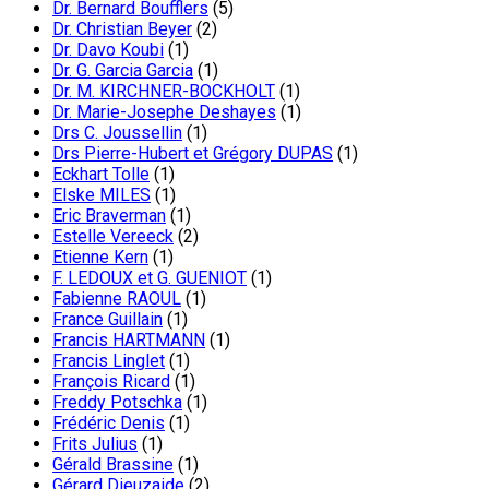
Dr. Bernard Boufflers
(5)
Dr. Christian Beyer
(2)
Dr. Davo Koubi
(1)
Dr. G. Garcia Garcia
(1)
Dr. M. KIRCHNER-BOCKHOLT
(1)
Dr. Marie-Josephe Deshayes
(1)
Drs C. Joussellin
(1)
Drs Pierre-Hubert et Grégory DUPAS
(1)
Eckhart Tolle
(1)
Elske MILES
(1)
Eric Braverman
(1)
Estelle Vereeck
(2)
Etienne Kern
(1)
F. LEDOUX et G. GUENIOT
(1)
Fabienne RAOUL
(1)
France Guillain
(1)
Francis HARTMANN
(1)
Francis Linglet
(1)
François Ricard
(1)
Freddy Potschka
(1)
Frédéric Denis
(1)
Frits Julius
(1)
Gérald Brassine
(1)
Gérard Dieuzaide
(2)