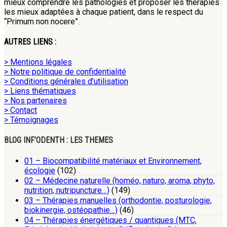
mieux comprendre les pathologies et proposer les thérapies
les mieux adaptées à chaque patient, dans le respect du
“Primum non nocere”.
AUTRES LIENS :
> Mentions légales
> Notre politique de confidentialité
> Conditions générales d’utilisation
> Liens thématiques
> Nos partenaires
> Contact
> Témoignages
BLOG INF’ODENTH : LES THEMES
01 – Biocompatibilité matériaux et Environnement,
écologie
(102)
02 – Médecine naturelle (homéo, naturo, aroma, phyto,
nutrition, nutripuncture…)
(149)
03 – Thérapies manuelles (orthodontie, posturologie,
biokinergie, ostéopathie…)
(46)
04 – Thérapies énergétiques / quantiques (MTC,