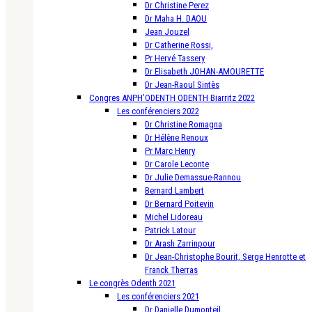
Dr Christine Perez
Dr Maha H. DAOU
Jean Jouzel
Dr Catherine Rossi,
Pr Hervé Tassery
Dr Elisabeth JOHAN-AMOURETTE
Dr Jean-Raoul Sintès
Congres ANPH’ODENTH ODENTH Biarritz 2022
Les conférenciers 2022
Dr Christine Romagna
Dr Hélène Renoux
Pr Marc Henry
Dr Carole Leconte
Dr Julie Demassue-Rannou
Bernard Lambert
Dr Bernard Poitevin
Michel Lidoreau
Patrick Latour
Dr Arash Zarrinpour
Dr Jean-Christophe Bourit, Serge Henrotte et
Franck Therras
Le congrès Odenth 2021
Les conférenciers 2021
Dr Danielle Dumonteil