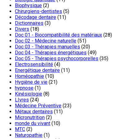
Biophysique
(2)
Chirurgiens-dentistes
(5)
Décodage dentaire
(11)
Dictionnaires
(3)
Divers
(18)
Doc 01 - Biocompatibilité des matériaux
(28)
Doc 02 - Médecine naturelle
(51)
Doc 03 - Thérapies manuelles
(20)
Doc 04 - Thérapies énergétiques
(49)
Doc 05 - Thérapies psychocorporelles
(35)
Electrosensibilité
(4)
Energétique dentaire
(11)
Homéopathie
(10)
Hygiène de vie
(21)
hypnose
(1)
Kinésiologie
(8)
LIvres
(24)
Médecine Préventive
(23)
Métaux dentaires
(11)
Micronutrition
(2)
monde du vivant
(10)
MTC
(2)
Naturopathie
(1)