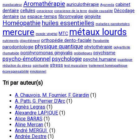
Aromathérapie
auriculothérapie
cabinet
manducateur
Ayurveda
dentaire
cellules
Décodage
conscience
conscience de la terre
double causalité
dentaire
espace-temps
fibromyalgie
gingivite
EMI
Homéopathie
huiles essentielles
maladies parodontales
métaux lourds
mercure
MTC
monde végétal
orthopédie dento-faciale
nutriments
oligo-élément
Parodontite
physique quantique
parodontologie
phytothérapie
polyarthrite
porphyromonas gingivalis
psychisme
rhumatoïde
probiotiques
psycho-émotionnel
psychologie
psyché humaine
quantique
stress
réduction du stress
spiritualité
test musculaire
traitement homéopathique
écoresponsabilité
émotionnel
Tri par auteur(s)
A. Chauvois, M. Fournier, F. Girardin
(1)
A. Patti, G. Perrier D’Arc
(1)
Agnès Legras
(1)
Alexandre LAPIQUE
(1)
Alice BARAS
(1)
Aline Mercan
(1)
André MERGUI
(1)
Andrée Destre
(1)