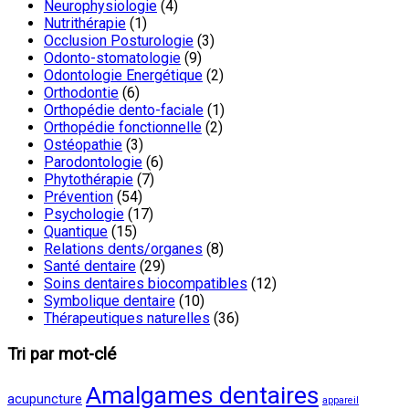
Neurophysiologie
(4)
Nutrithérapie
(1)
Occlusion Posturologie
(3)
Odonto-stomatologie
(9)
Odontologie Energétique
(2)
Orthodontie
(6)
Orthopédie dento-faciale
(1)
Orthopédie fonctionnelle
(2)
Ostéopathie
(3)
Parodontologie
(6)
Phytothérapie
(7)
Prévention
(54)
Psychologie
(17)
Quantique
(15)
Relations dents/organes
(8)
Santé dentaire
(29)
Soins dentaires biocompatibles
(12)
Symbolique dentaire
(10)
Thérapeutiques naturelles
(36)
Tri par mot-clé
Amalgames dentaires
acupuncture
appareil