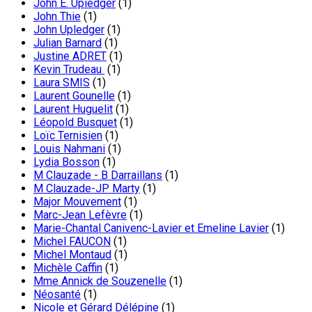
John E. Upiedger
(1)
John Thie
(1)
John Upledger
(1)
Julian Barnard
(1)
Justine ADRET
(1)
Kevin Trudeau
(1)
Laura SMIS
(1)
Laurent Gounelle
(1)
Laurent Huguelit
(1)
Léopold Busquet
(1)
Loïc Ternisien
(1)
Louis Nahmani
(1)
Lydia Bosson
(1)
M Clauzade - B Darraillans
(1)
M Clauzade-JP Marty
(1)
Major Mouvement
(1)
Marc-Jean Lefèvre
(1)
Marie-Chantal Canivenc-Lavier et Emeline Lavier
(1)
Michel FAUCON
(1)
Michel Montaud
(1)
Michèle Caffin
(1)
Mme Annick de Souzenelle
(1)
Néosanté
(1)
Nicole et Gérard Délépine
(1)