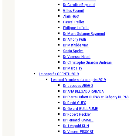
Dr Caroline Reynaud
Gilles Fournil
Alain Huot
Pascal Paillet
Philippe Laffaille
Dr Marie-Solange Raymond
Dr Antony Pulli
Dr Mathilde Vian
Sonia Spelen
Dr Vanessa Nabal
Dr Christophe Girardin Andréani
Dr Marc Hay
Le congrès ODENTH 2019
Les conférenciers du congrès 2019
Dr Jacques ABEGG
Dr ANA DELGADO RABADA
Dr Pierre-Hubert DUPAS et Grégory DUPAS
Dr David GUEX
Dr Gérard GUILLAUME
Dr Robert Heckler
Dr Fernand KIMMEL
Dr. Léopold KUN
Dr Vincent PISSOAT