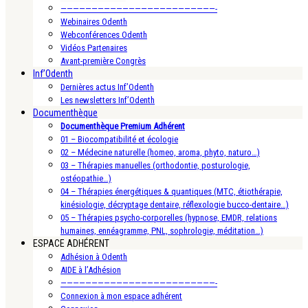
—————————————————————————-
Webinaires Odenth
Webconférences Odenth
Vidéos Partenaires
Avant-première Congrès
Inf’Odenth
Dernières actus Inf’Odenth
Les newsletters Inf’Odenth
Documenthèque
Documenthèque Premium Adhérent
01 – Biocompatibilité et écologie
02 – Médecine naturelle (homeo, aroma, phyto, naturo…)
03 – Thérapies manuelles (orthodontie, posturologie,
ostéopathie…)
04 – Thérapies énergétiques & quantiques (MTC, étiothérapie,
kinésiologie, décryptage dentaire, réflexologie bucco-dentaire…)
05 – Thérapies psycho-corporelles (hypnose, EMDR, relations
humaines, ennéagramme, PNL, sophrologie, méditation…)
ESPACE ADHÉRENT
Adhésion à Odenth
AIDE à l’Adhésion
—————————————————————————-
Connexion à mon espace adhérent