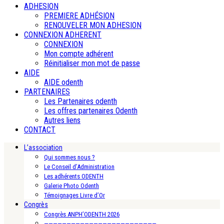
ADHESION
PREMIERE ADHÉSION
RENOUVELER MON ADHESION
CONNEXION ADHERENT
CONNEXION
Mon compte adhérent
Réinitialiser mon mot de passe
AIDE
AIDE odenth
PARTENAIRES
Les Partenaires odenth
Les offres partenaires Odenth
Autres liens
CONTACT
L’association
Qui sommes nous ?
Le Conseil d’Administration
Les adhérents ODENTH
Galerie Photo Odenth
Témoignages Livre d’Or
Congrès
Congrès ANPH’ODENTH 2026
—————————————————————————-