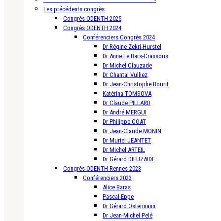
Les précédents congrès
Congrès ODENTH 2025
Congrès ODENTH 2024
Conférenciers Congrès 2024
Dr Régine Zekri-Hurstel
Dr Anne Le Bars-Crassous
Dr Michel Clauzade
Dr Chantal Vulliez
Dr Jean-Christophe Bourit
Katérina TOMSOVA
Dr Claude PILLARD
Dr André MERGUI
Dr Philippe COAT
Dr Jean-Claude MONIN
Dr Muriel JEANTET
Dr Michel ARTEIL
Dr Gérard DIEUZAIDE
Congrès ODENTH Rennes 2023
Conférenciers 2023
Alice Baras
Pascal Eppe
Dr Gérard Ostermann
Dr Jean-Michel Pelé