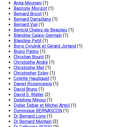
Anita Moorjani
(1)
Baptiste Morizot
(1)
Bernard Bricot
(1)
Bernard Darraillans
(1)
Bernard Vial
(1)
Bertold Chales de Beaulieu
(1)
Blandine Calais-Germain
(1)
Blandine Petit
(1)
Boris Cyrulnik et Gérard Jorland
(1)
Bruno Patino
(1)
Christian Bourit
(3)
Christophe André
(1)
Christophe Met
(1)
Christopher Exley
(1)
Colette Haudiquet
(1)
Daniel Rozencweig
(1)
David Bruno
(1)
David S. Walter
(2)
Delphine Minoui
(1)
Didier Debar et Michel Arteil
(1)
Dominique BERNASCON
(1)
Dr Bernard Long
(1)
Dr Bernard Montain
(2)
Dr Catherine ROSSI
(3)