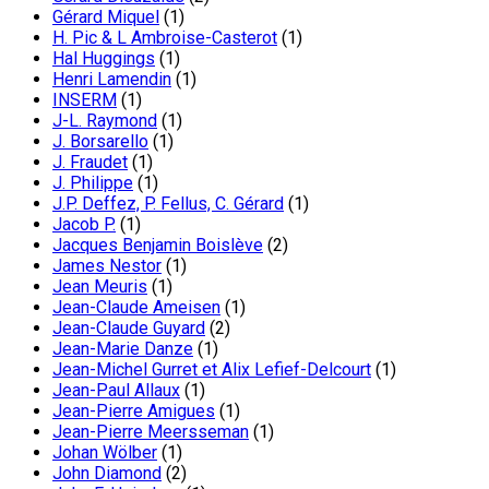
Gérard Miquel
(1)
H. Pic & L Ambroise-Casterot
(1)
Hal Huggings
(1)
Henri Lamendin
(1)
INSERM
(1)
J-L. Raymond
(1)
J. Borsarello
(1)
J. Fraudet
(1)
J. Philippe
(1)
J.P. Deffez, P. Fellus, C. Gérard
(1)
Jacob P.
(1)
Jacques Benjamin Boislève
(2)
James Nestor
(1)
Jean Meuris
(1)
Jean-Claude Ameisen
(1)
Jean-Claude Guyard
(2)
Jean-Marie Danze
(1)
Jean-Michel Gurret et Alix Lefief-Delcourt
(1)
Jean-Paul Allaux
(1)
Jean-Pierre Amigues
(1)
Jean-Pierre Meersseman
(1)
Johan Wölber
(1)
John Diamond
(2)