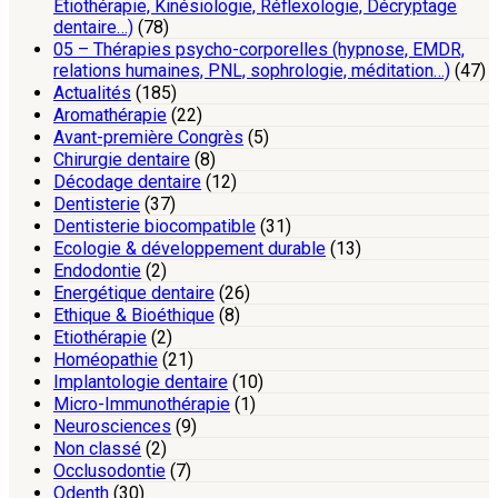
Etiothérapie, Kinésiologie, Réflexologie, Décryptage
dentaire…)
(78)
05 – Thérapies psycho-corporelles (hypnose, EMDR,
relations humaines, PNL, sophrologie, méditation…)
(47)
Actualités
(185)
Aromathérapie
(22)
Avant-première Congrès
(5)
Chirurgie dentaire
(8)
Décodage dentaire
(12)
Dentisterie
(37)
Dentisterie biocompatible
(31)
Ecologie & développement durable
(13)
Endodontie
(2)
Energétique dentaire
(26)
Ethique & Bioéthique
(8)
Etiothérapie
(2)
Homéopathie
(21)
Implantologie dentaire
(10)
Micro-Immunothérapie
(1)
Neurosciences
(9)
Non classé
(2)
Occlusodontie
(7)
Odenth
(30)