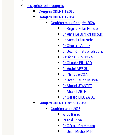
Les précédents congrès
Congrès ODENTH 2025
Congrès ODENTH 2024
Conférenciers Congrès 2024
Dr Régine Zekri-Hurstel
Dr Anne Le Bars-Crassous
Dr Michel Clauzade
Dr Chantal Vulliez
Dr Jean-Christophe Bourit
Katérina TOMSOVA
Dr Claude PILLARD
Dr André MERGUI
Dr Philippe COAT
Dr Jean-Claude MONIN
Dr Muriel JEANTET
Dr Michel ARTEIL
Dr Gérard DIEUZAIDE
Congrès ODENTH Rennes 2023
Conférenciers 2023
Alice Baras
Pascal Eppe
Dr Gérard Ostermann
Dr Jean-Michel Pelé