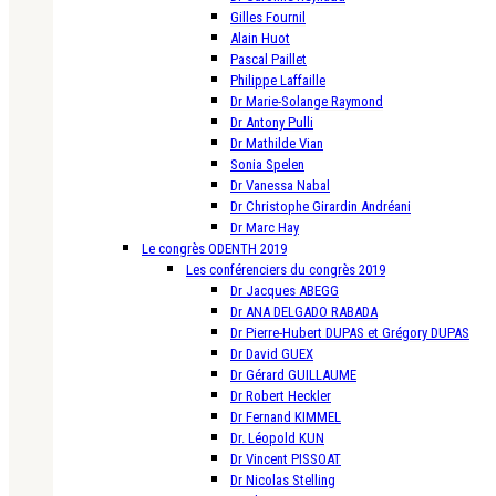
Gilles Fournil
Alain Huot
Pascal Paillet
Philippe Laffaille
Dr Marie-Solange Raymond
Dr Antony Pulli
Dr Mathilde Vian
Sonia Spelen
Dr Vanessa Nabal
Dr Christophe Girardin Andréani
Dr Marc Hay
Le congrès ODENTH 2019
Les conférenciers du congrès 2019
Dr Jacques ABEGG
Dr ANA DELGADO RABADA
Dr Pierre-Hubert DUPAS et Grégory DUPAS
Dr David GUEX
Dr Gérard GUILLAUME
Dr Robert Heckler
Dr Fernand KIMMEL
Dr. Léopold KUN
Dr Vincent PISSOAT
Dr Nicolas Stelling