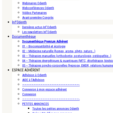
Webinaires Odenth
Webconférences Odenth
Vidéos Partenaires
Avant-première Congrès
Inf’Odenth
Dernières actus Inf’Odenth
Les newsletters Inf’Odenth
Documenthèque
Documenthèque Premium Adhérent
01 – Biocompatibilité et écologie
02 – Médecine naturelle (homeo, aroma, phyto, naturo…)
03 – Thérapies manuelles (orthodontie, posturologie, ostéopathie…)
04 – Thérapies énergétiques & quantiques (MTC, étiothérapie, kinésio
05 – Thérapies psycho-corporelles (hypnose, EMDR, relations humain
ESPACE ADHÉRENT
Adhésion à Odenth
AIDE à l’Adhésion
—————————————————————————-
Connexion à mon espace adhérent
Connexion
—————————————————————————-
PETITES ANNONCES
Toutes les petites annonces Odenth