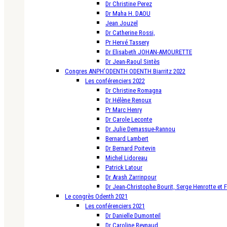
Dr Christine Perez
Dr Maha H. DAOU
Jean Jouzel
Dr Catherine Rossi,
Pr Hervé Tassery
Dr Elisabeth JOHAN-AMOURETTE
Dr Jean-Raoul Sintès
Congres ANPH’ODENTH ODENTH Biarritz 2022
Les conférenciers 2022
Dr Christine Romagna
Dr Hélène Renoux
Pr Marc Henry
Dr Carole Leconte
Dr Julie Demassue-Rannou
Bernard Lambert
Dr Bernard Poitevin
Michel Lidoreau
Patrick Latour
Dr Arash Zarrinpour
Dr Jean-Christophe Bourit, Serge Henrotte et 
Le congrès Odenth 2021
Les conférenciers 2021
Dr Danielle Dumonteil
Dr Caroline Reynaud