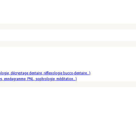
logie, décryptage dentaire, réflexologie bucco-dentaire…)
es, ennéagramme, PNL, sophrologie, méditation…)