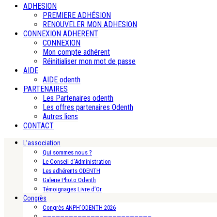
ADHESION
PREMIERE ADHÉSION
RENOUVELER MON ADHESION
CONNEXION ADHERENT
CONNEXION
Mon compte adhérent
Réinitialiser mon mot de passe
AIDE
AIDE odenth
PARTENAIRES
Les Partenaires odenth
Les offres partenaires Odenth
Autres liens
CONTACT
L’association
Qui sommes nous ?
Le Conseil d’Administration
Les adhérents ODENTH
Galerie Photo Odenth
Témoignages Livre d’Or
Congrès
Congrès ANPH’ODENTH 2026
—————————————————————————-