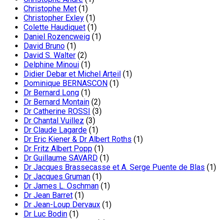
Christophe Met
(1)
Christopher Exley
(1)
Colette Haudiquet
(1)
Daniel Rozencweig
(1)
David Bruno
(1)
David S. Walter
(2)
Delphine Minoui
(1)
Didier Debar et Michel Arteil
(1)
Dominique BERNASCON
(1)
Dr Bernard Long
(1)
Dr Bernard Montain
(2)
Dr Catherine ROSSI
(3)
Dr Chantal Vuillez
(3)
Dr Claude Lagarde
(1)
Dr Eric Kiener & Dr Albert Roths
(1)
Dr Fritz Albert Popp
(1)
Dr Guillaume SAVARD
(1)
Dr Jacques Brassecasse et A. Serge Puente de Blas
(1)
Dr Jacques Gruman
(1)
Dr James L. Oschman
(1)
Dr Jean Barret
(1)
Dr Jean-Loup Dervaux
(1)
Dr Luc Bodin
(1)