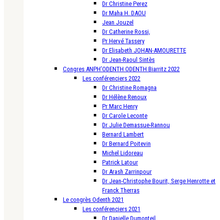
Dr Christine Perez
Dr Maha H. DAOU
Jean Jouzel
Dr Catherine Rossi,
Pr Hervé Tassery
Dr Elisabeth JOHAN-AMOURETTE
Dr Jean-Raoul Sintès
Congres ANPH’ODENTH ODENTH Biarritz 2022
Les conférenciers 2022
Dr Christine Romagna
Dr Hélène Renoux
Pr Marc Henry
Dr Carole Leconte
Dr Julie Demassue-Rannou
Bernard Lambert
Dr Bernard Poitevin
Michel Lidoreau
Patrick Latour
Dr Arash Zarrinpour
Dr Jean-Christophe Bourit, Serge Henrotte et
Franck Therras
Le congrès Odenth 2021
Les conférenciers 2021
Dr Danielle Dumonteil