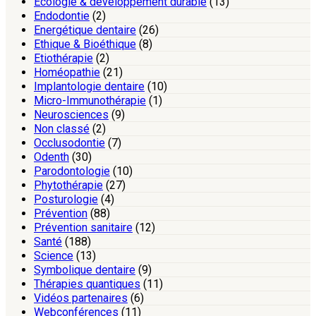
Ecologie & développement durable
(13)
Endodontie
(2)
Energétique dentaire
(26)
Ethique & Bioéthique
(8)
Etiothérapie
(2)
Homéopathie
(21)
Implantologie dentaire
(10)
Micro-Immunothérapie
(1)
Neurosciences
(9)
Non classé
(2)
Occlusodontie
(7)
Odenth
(30)
Parodontologie
(10)
Phytothérapie
(27)
Posturologie
(4)
Prévention
(88)
Prévention sanitaire
(12)
Santé
(188)
Science
(13)
Symbolique dentaire
(9)
Thérapies quantiques
(11)
Vidéos partenaires
(6)
Webconférences
(11)