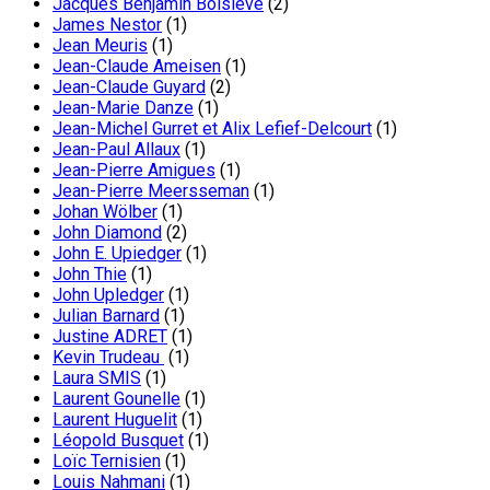
Jacques Benjamin Boislève
(2)
James Nestor
(1)
Jean Meuris
(1)
Jean-Claude Ameisen
(1)
Jean-Claude Guyard
(2)
Jean-Marie Danze
(1)
Jean-Michel Gurret et Alix Lefief-Delcourt
(1)
Jean-Paul Allaux
(1)
Jean-Pierre Amigues
(1)
Jean-Pierre Meersseman
(1)
Johan Wölber
(1)
John Diamond
(2)
John E. Upiedger
(1)
John Thie
(1)
John Upledger
(1)
Julian Barnard
(1)
Justine ADRET
(1)
Kevin Trudeau
(1)
Laura SMIS
(1)
Laurent Gounelle
(1)
Laurent Huguelit
(1)
Léopold Busquet
(1)
Loïc Ternisien
(1)
Louis Nahmani
(1)