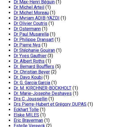
Dr Max-Henri Béguin
(1)
Dr Michel Arteil
(1)
Dr Michel Moreau
(1)
Dr Myriam ADIB-YAZDI
(1)
Dr Olivier Coutris
(1)
Dr Ostermann
(1)
Dr Paul Musarella
(1)
Dr Philippe Dransart
(1)
Dr Pierre Nys
(1)
Dr Stéphanie Gouiran
(1)
Dr Yves Gauthier
(3)
Dr. Albert Roths
(1)
Dr. Bernard Boufflers
(5)
Dr. Christian Beyer
(2)
Dr. Davo Koubi
(1)
Dr. G. Garcia Garcia
(1)
Dr. M. KIRCHNER-BOCKHOLT
(1)
Dr. Marie-Josephe Deshayes
(1)
Drs C. Joussellin
(1)
Drs Pierre-Hubert et Grégory DUPAS
(1)
Eckhart Tolle
(1)
Elske MILES
(1)
Eric Braverman
(1)
Estelle Vereeck
(2)