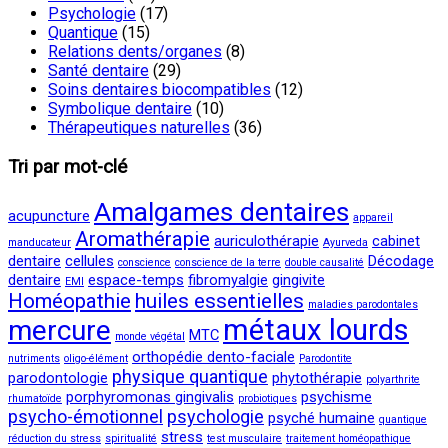
Psychologie
(17)
Quantique
(15)
Relations dents/organes
(8)
Santé dentaire
(29)
Soins dentaires biocompatibles
(12)
Symbolique dentaire
(10)
Thérapeutiques naturelles
(36)
Tri par mot-clé
Amalgames dentaires
acupuncture
appareil
Aromathérapie
auriculothérapie
cabinet
manducateur
Ayurveda
dentaire
cellules
Décodage
conscience
conscience de la terre
double causalité
dentaire
espace-temps
fibromyalgie
gingivite
EMI
Homéopathie
huiles essentielles
maladies parodontales
métaux lourds
mercure
MTC
monde végétal
orthopédie dento-faciale
nutriments
oligo-élément
Parodontite
physique quantique
parodontologie
phytothérapie
polyarthrite
porphyromonas gingivalis
psychisme
rhumatoïde
probiotiques
psycho-émotionnel
psychologie
psyché humaine
quantique
stress
réduction du stress
spiritualité
test musculaire
traitement homéopathique