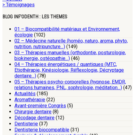
> Témoignages
BLOG INF’ODENTH : LES THEMES
01 – Biocompatibilité matériaux et Environnement,
écologie
(102)
02 – Médecine naturelle (homéo, naturo, aroma, phyto,
nutrition, nutripuncture…)
(149)
03 – Thérapies manuelles (orthodontie, posturologie,
biokinergie, ostéopathie…)
(46)
04 – Thérapies énergétiques / quantiques (MTC,
Etiothérapie, Kinésiologie, Réflexologie, Décryptage
dentaire…)
(78)
05 – Thérapies psycho-corporelles (hypnose, EMDR,
relations humaines, PNL, sophrologie, méditation…)
(47)
Actualités
(185)
Aromathérapie
(22)
Avant-première Congrès
(5)
Chirurgie dentaire
(8)
Décodage dentaire
(12)
Dentisterie
(37)
Dentisterie biocompatible
(31)