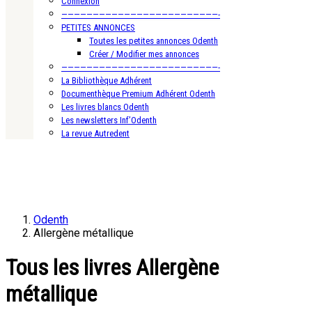
Connexion
—————————————————————————-
PETITES ANNONCES
Toutes les petites annonces Odenth
Créer / Modifier mes annonces
—————————————————————————-
La Bibliothèque Adhérent
Documenthèque Premium Adhérent Odenth
Les livres blancs Odenth
Les newsletters Inf’Odenth
La revue Autredent
Odenth
Allergène métallique
Tous les livres Allergène
métallique