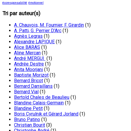
écoresponsabilité
émotionnel
Tri par auteur(s)
A. Chauvois, M. Fournier, F. Girardin
(1)
A. Patti, G. Perrier D’Arc
(1)
Agnès Legras
(1)
Alexandre LAPIQUE
(1)
Alice BARAS
(1)
Aline Mercan
(1)
André MERGUI
(1)
Andrée Destre
(1)
Anita Moorjani
(1)
Baptiste Morizot
(1)
Bernard Bricot
(1)
Bernard Darraillans
(1)
Bernard Vial
(1)
Bertold Chales de Beaulieu
(1)
Blandine Calais-Germain
(1)
Blandine Petit
(1)
Boris Cyrulnik et Gérard Jorland
(1)
Bruno Patino
(1)
Christian Bourit
(3)
Christophe André
(1)