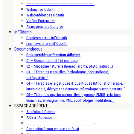
—————————————————————————-
Webinaires Odenth
Webconférences Odenth
Vidéos Partenaires
Avant-première Congrès
Inf’Odenth
Dernières actus Inf’Odenth
Les newsletters Inf’Odenth
Documenthèque
Documenthèque Premium Adhérent
01 – Biocompatibilité et écologie
02 – Médecine naturelle (homeo, aroma, phyto, naturo…)
03 – Thérapies manuelles (orthodontie, posturologie,
ostéopathie…)
04 – Thérapies énergétiques & quantiques (MTC, étiothérapie,
kinésiologie, décryptage dentaire, réflexologie bucco-dentaire…)
05 – Thérapies psycho-corporelles (hypnose, EMDR, relations
humaines, ennéagramme, PNL, sophrologie, méditation…)
ESPACE ADHÉRENT
Adhésion à Odenth
AIDE à l’Adhésion
—————————————————————————-
Connexion à mon espace adhérent