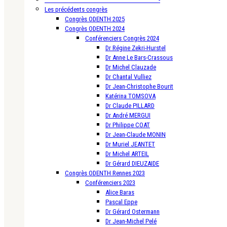
Les précédents congrès
Congrès ODENTH 2025
Congrès ODENTH 2024
Conférenciers Congrès 2024
Dr Régine Zekri-Hurstel
Dr Anne Le Bars-Crassous
Dr Michel Clauzade
Dr Chantal Vulliez
Dr Jean-Christophe Bourit
Katérina TOMSOVA
Dr Claude PILLARD
Dr André MERGUI
Dr Philippe COAT
Dr Jean-Claude MONIN
Dr Muriel JEANTET
Dr Michel ARTEIL
Dr Gérard DIEUZAIDE
Congrès ODENTH Rennes 2023
Conférenciers 2023
Alice Baras
Pascal Eppe
Dr Gérard Ostermann
Dr Jean-Michel Pelé