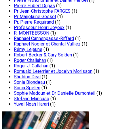
Pierre Franchomme et Daniel Penoel
(1)
Pierre Hubert Dupas
(1)
Pr Jean-Christophe FARGES
(1)
Pr Marjolaine Gosset
(1)
Pr. Pierre Requirand
(1)
Professeur Henri Joyeux
(1)
R. MONTBESSON
(1)
Raphaël Cannenpasse-Riffard
(1)
Raphaël Nogier et Chantal Vulliez
(1)
Rémy Lejeune
(1)
Robert Becker & Gary Selden
(1)
Roger Challahan
(1)
Roger J. Callahan
(1)
Romuald Leterrier et Jocelyn Morisson
(1)
Sheldon Deal
(1)
Sonia Blondeau
(1)
Sonia Spelen
(1)
Sophie Madoun et Dr Danielle Dumonteil
(1)
Stefano Mancuso
(1)
Yuval Noah Harari
(1)