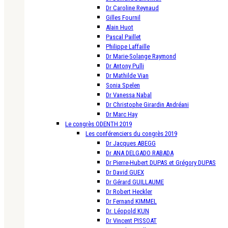
Dr Caroline Reynaud
Gilles Fournil
Alain Huot
Pascal Paillet
Philippe Laffaille
Dr Marie-Solange Raymond
Dr Antony Pulli
Dr Mathilde Vian
Sonia Spelen
Dr Vanessa Nabal
Dr Christophe Girardin Andréani
Dr Marc Hay
Le congrès ODENTH 2019
Les conférenciers du congrès 2019
Dr Jacques ABEGG
Dr ANA DELGADO RABADA
Dr Pierre-Hubert DUPAS et Grégory DUPAS
Dr David GUEX
Dr Gérard GUILLAUME
Dr Robert Heckler
Dr Fernand KIMMEL
Dr. Léopold KUN
Dr Vincent PISSOAT