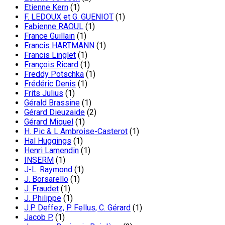
Etienne Kern
(1)
F. LEDOUX et G. GUENIOT
(1)
Fabienne RAOUL
(1)
France Guillain
(1)
Francis HARTMANN
(1)
Francis Linglet
(1)
François Ricard
(1)
Freddy Potschka
(1)
Frédéric Denis
(1)
Frits Julius
(1)
Gérald Brassine
(1)
Gérard Dieuzaide
(2)
Gérard Miquel
(1)
H. Pic & L Ambroise-Casterot
(1)
Hal Huggings
(1)
Henri Lamendin
(1)
INSERM
(1)
J-L. Raymond
(1)
J. Borsarello
(1)
J. Fraudet
(1)
J. Philippe
(1)
J.P. Deffez, P. Fellus, C. Gérard
(1)
Jacob P.
(1)