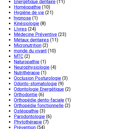
Energétique dentaire
(11)
Homéopathie
(10)
Hygiène de vie
(21)
hypnose
(1)
Kinésiologie
(8)
LIvres
(24)
Médecine Préventive
(23)
Métaux dentaires
(11)
Micronutrition
(2)
monde du vivant
(10)
MTC
(2)
Naturopathie
(1)
Neurophysiologie
(4)
Nutrithérapie
(1)
Occlusion Posturologie
(3)
Odonto-stomatologie
(9)
Odontologie Energétique
(2)
Orthodontie
(6)
Orthopédie dento-faciale
(1)
Orthopédie fonctionnelle
(2)
Ostéopathie
(3)
Parodontologie
(6)
Phytothérapie
(7)
Prévention
(54)