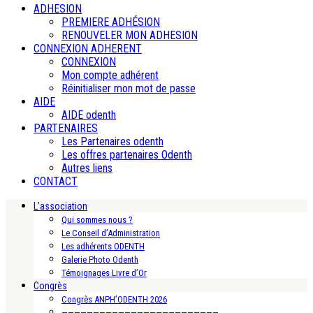
ADHESION
PREMIERE ADHÉSION
RENOUVELER MON ADHESION
CONNEXION ADHERENT
CONNEXION
Mon compte adhérent
Réinitialiser mon mot de passe
AIDE
AIDE odenth
PARTENAIRES
Les Partenaires odenth
Les offres partenaires Odenth
Autres liens
CONTACT
L’association
Qui sommes nous ?
Le Conseil d’Administration
Les adhérents ODENTH
Galerie Photo Odenth
Témoignages Livre d’Or
Congrès
Congrès ANPH’ODENTH 2026
—————————————————————————-