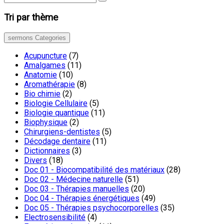
Tri par thème
sermons Categories
Acupuncture
(7)
Amalgames
(11)
Anatomie
(10)
Aromathérapie
(8)
Bio chimie
(2)
Biologie Cellulaire
(5)
Biologie quantique
(11)
Biophysique
(2)
Chirurgiens-dentistes
(5)
Décodage dentaire
(11)
Dictionnaires
(3)
Divers
(18)
Doc 01 - Biocompatibilité des matériaux
(28)
Doc 02 - Médecine naturelle
(51)
Doc 03 - Thérapies manuelles
(20)
Doc 04 - Thérapies énergétiques
(49)
Doc 05 - Thérapies psychocorporelles
(35)
Electrosensibilité
(4)