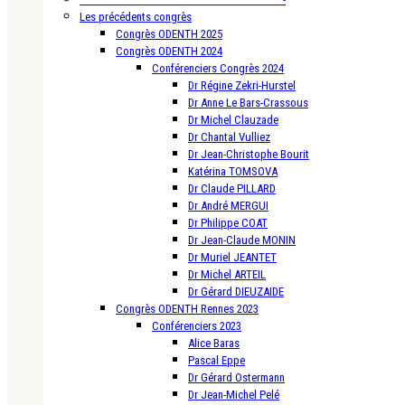
Les précédents congrès
Congrès ODENTH 2025
Congrès ODENTH 2024
Conférenciers Congrès 2024
Dr Régine Zekri-Hurstel
Dr Anne Le Bars-Crassous
Dr Michel Clauzade
Dr Chantal Vulliez
Dr Jean-Christophe Bourit
Katérina TOMSOVA
Dr Claude PILLARD
Dr André MERGUI
Dr Philippe COAT
Dr Jean-Claude MONIN
Dr Muriel JEANTET
Dr Michel ARTEIL
Dr Gérard DIEUZAIDE
Congrès ODENTH Rennes 2023
Conférenciers 2023
Alice Baras
Pascal Eppe
Dr Gérard Ostermann
Dr Jean-Michel Pelé