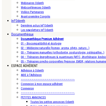
Webinaires Odenth
Webconférences Odenth
Vidéos Partenaires
Avant-première Congrès
Inf’Odenth
Dernières actus Inf’Odenth
Les newsletters Inf’Odenth
Documenthèque
Documenthèque Premium Adhérent
01 – Biocompatibilité et écologie
02 – Médecine naturelle (homeo, aroma, phyto, naturo…)
03 – Thérapies manuelles (orthodontie, posturologie, ostéopathie…)
04 – Thérapies énergétiques & quantiques (MTC, étiothérapie, kinésio
05 – Thérapies psycho-corporelles (hypnose, EMDR, relations humain
ESPACE ADHÉRENT
Adhésion à Odenth
AIDE à l’Adhésion
—————————————————————————-
Connexion à mon espace adhérent
Connexion
—————————————————————————-
PETITES ANNONCES
Toutes les petites annonces Odenth