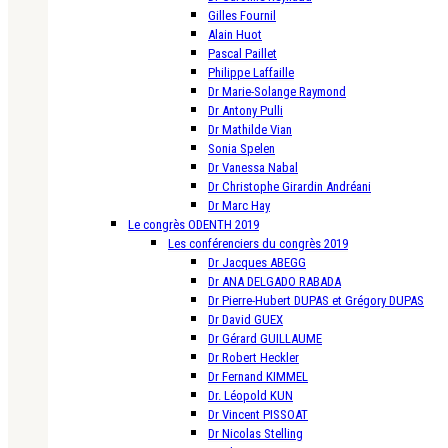
Gilles Fournil
Alain Huot
Pascal Paillet
Philippe Laffaille
Dr Marie-Solange Raymond
Dr Antony Pulli
Dr Mathilde Vian
Sonia Spelen
Dr Vanessa Nabal
Dr Christophe Girardin Andréani
Dr Marc Hay
Le congrès ODENTH 2019
Les conférenciers du congrès 2019
Dr Jacques ABEGG
Dr ANA DELGADO RABADA
Dr Pierre-Hubert DUPAS et Grégory DUPAS
Dr David GUEX
Dr Gérard GUILLAUME
Dr Robert Heckler
Dr Fernand KIMMEL
Dr. Léopold KUN
Dr Vincent PISSOAT
Dr Nicolas Stelling