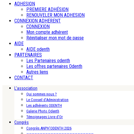
ADHESION
PREMIERE ADHÉSION
RENOUVELER MON ADHESION
CONNEXION ADHERENT
CONNEXION
Mon compte adhérent
Réinitialiser mon mot de passe
AIDE
AIDE odenth
PARTENAIRES
Les Partenaires odenth
Les offres partenaires Odenth
Autres liens
CONTACT
L’association
Qui sommes nous ?
Le Conseil d’Administration
Les adhérents ODENTH
Galerie Photo Odenth
Témoignages Livre d’Or
Congrès
Congrès ANPH’ODENTH 2026
—————————————————————————-