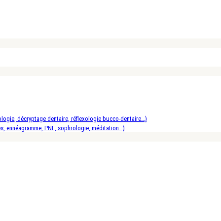
logie, décryptage dentaire, réflexologie bucco-dentaire…)
es, ennéagramme, PNL, sophrologie, méditation…)