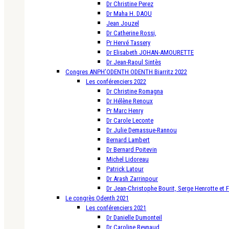
Dr Christine Perez
Dr Maha H. DAOU
Jean Jouzel
Dr Catherine Rossi,
Pr Hervé Tassery
Dr Elisabeth JOHAN-AMOURETTE
Dr Jean-Raoul Sintès
Congres ANPH’ODENTH ODENTH Biarritz 2022
Les conférenciers 2022
Dr Christine Romagna
Dr Hélène Renoux
Pr Marc Henry
Dr Carole Leconte
Dr Julie Demassue-Rannou
Bernard Lambert
Dr Bernard Poitevin
Michel Lidoreau
Patrick Latour
Dr Arash Zarrinpour
Dr Jean-Christophe Bourit, Serge Henrotte et 
Le congrès Odenth 2021
Les conférenciers 2021
Dr Danielle Dumonteil
Dr Caroline Reynaud