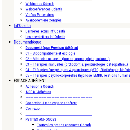
Webinaires Odenth
Webconférences Odenth
Vidéos Partenaires
Avant-première Congrès
Inf’Odenth
Dernières actus Inf’Odenth
Les newsletters Inf’Odenth
Documenthèque
Documenthèque Premium Adhérent
01 – Biocompatibilité et écologie
02 – Médecine naturelle (homeo, aroma, phyto, naturo…)
03 – Thérapies manuelles (orthodontie, posturologie, ostéopathie…)
04 – Thérapies énergétiques & quantiques (MTC, étiothérapie, kinésio
05 – Thérapies psycho-corporelles (hypnose, EMDR, relations humain
ESPACE ADHÉRENT
Adhésion à Odenth
AIDE à l’Adhésion
—————————————————————————-
Connexion à mon espace adhérent
Connexion
—————————————————————————-
PETITES ANNONCES
Toutes les petites annonces Odenth