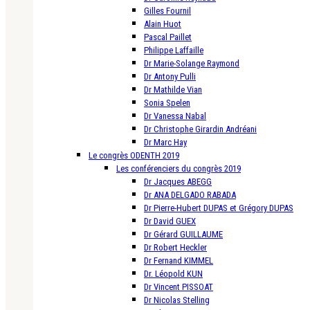
Gilles Fournil
Alain Huot
Pascal Paillet
Philippe Laffaille
Dr Marie-Solange Raymond
Dr Antony Pulli
Dr Mathilde Vian
Sonia Spelen
Dr Vanessa Nabal
Dr Christophe Girardin Andréani
Dr Marc Hay
Le congrès ODENTH 2019
Les conférenciers du congrès 2019
Dr Jacques ABEGG
Dr ANA DELGADO RABADA
Dr Pierre-Hubert DUPAS et Grégory DUPAS
Dr David GUEX
Dr Gérard GUILLAUME
Dr Robert Heckler
Dr Fernand KIMMEL
Dr. Léopold KUN
Dr Vincent PISSOAT
Dr Nicolas Stelling