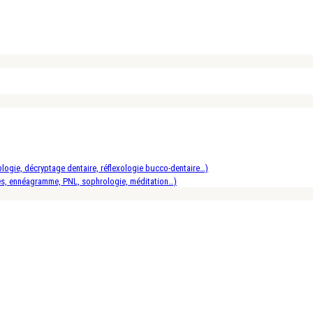
logie, décryptage dentaire, réflexologie bucco-dentaire…)
es, ennéagramme, PNL, sophrologie, méditation…)