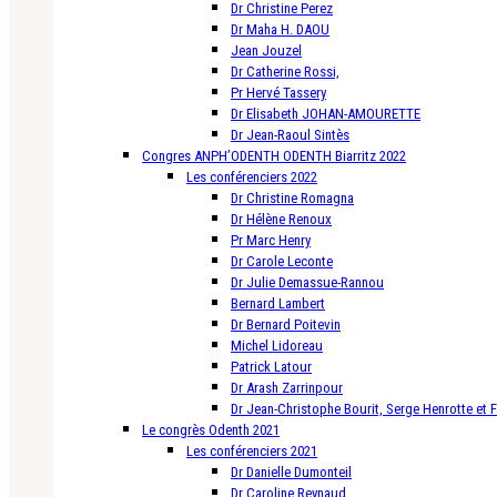
Dr Christine Perez
Dr Maha H. DAOU
Jean Jouzel
Dr Catherine Rossi,
Pr Hervé Tassery
Dr Elisabeth JOHAN-AMOURETTE
Dr Jean-Raoul Sintès
Congres ANPH’ODENTH ODENTH Biarritz 2022
Les conférenciers 2022
Dr Christine Romagna
Dr Hélène Renoux
Pr Marc Henry
Dr Carole Leconte
Dr Julie Demassue-Rannou
Bernard Lambert
Dr Bernard Poitevin
Michel Lidoreau
Patrick Latour
Dr Arash Zarrinpour
Dr Jean-Christophe Bourit, Serge Henrotte et 
Le congrès Odenth 2021
Les conférenciers 2021
Dr Danielle Dumonteil
Dr Caroline Reynaud