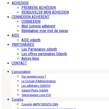
ADHESION
PREMIERE ADHÉSION
RENOUVELER MON ADHESION
CONNEXION ADHERENT
CONNEXION
Mon compte adhérent
Réinitialiser mon mot de passe
AIDE
AIDE odenth
PARTENAIRES
Les Partenaires odenth
Les offres partenaires Odenth
Autres liens
CONTACT
L’association
Qui sommes nous ?
Le Conseil d’Administration
Les adhérents ODENTH
Galerie Photo Odenth
Témoignages Livre d’Or
Congrès
Congrès ANPH’ODENTH 2026
—————————————————————————-