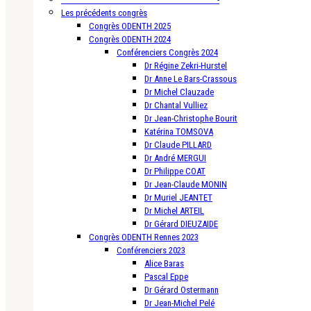
Les précédents congrès
Congrès ODENTH 2025
Congrès ODENTH 2024
Conférenciers Congrès 2024
Dr Régine Zekri-Hurstel
Dr Anne Le Bars-Crassous
Dr Michel Clauzade
Dr Chantal Vulliez
Dr Jean-Christophe Bourit
Katérina TOMSOVA
Dr Claude PILLARD
Dr André MERGUI
Dr Philippe COAT
Dr Jean-Claude MONIN
Dr Muriel JEANTET
Dr Michel ARTEIL
Dr Gérard DIEUZAIDE
Congrès ODENTH Rennes 2023
Conférenciers 2023
Alice Baras
Pascal Eppe
Dr Gérard Ostermann
Dr Jean-Michel Pelé