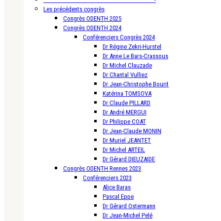
Les précédents congrès
Congrès ODENTH 2025
Congrès ODENTH 2024
Conférenciers Congrès 2024
Dr Régine Zekri-Hurstel
Dr Anne Le Bars-Crassous
Dr Michel Clauzade
Dr Chantal Vulliez
Dr Jean-Christophe Bourit
Katérina TOMSOVA
Dr Claude PILLARD
Dr André MERGUI
Dr Philippe COAT
Dr Jean-Claude MONIN
Dr Muriel JEANTET
Dr Michel ARTEIL
Dr Gérard DIEUZAIDE
Congrès ODENTH Rennes 2023
Conférenciers 2023
Alice Baras
Pascal Eppe
Dr Gérard Ostermann
Dr Jean-Michel Pelé