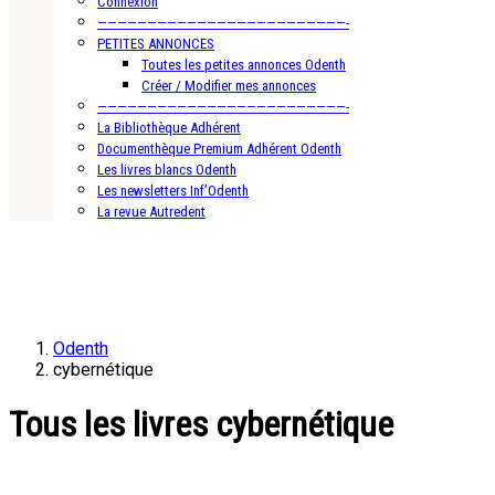
Connexion
—————————————————————————-
PETITES ANNONCES
Toutes les petites annonces Odenth
Créer / Modifier mes annonces
—————————————————————————-
La Bibliothèque Adhérent
Documenthèque Premium Adhérent Odenth
Les livres blancs Odenth
Les newsletters Inf’Odenth
La revue Autredent
Odenth
cybernétique
Tous les livres cybernétique