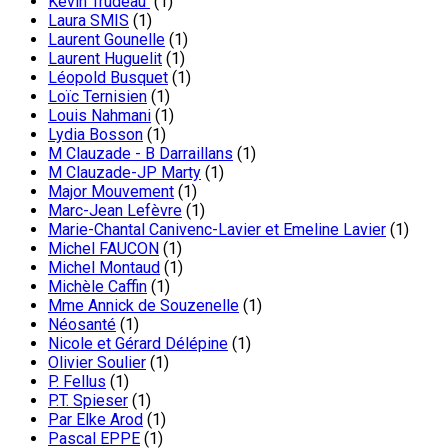
Kevin Trudeau
(1)
Laura SMIS
(1)
Laurent Gounelle
(1)
Laurent Huguelit
(1)
Léopold Busquet
(1)
Loïc Ternisien
(1)
Louis Nahmani
(1)
Lydia Bosson
(1)
M Clauzade - B Darraillans
(1)
M Clauzade-JP Marty
(1)
Major Mouvement
(1)
Marc-Jean Lefèvre
(1)
Marie-Chantal Canivenc-Lavier et Emeline Lavier
(1)
Michel FAUCON
(1)
Michel Montaud
(1)
Michèle Caffin
(1)
Mme Annick de Souzenelle
(1)
Néosanté
(1)
Nicole et Gérard Délépine
(1)
Olivier Soulier
(1)
P. Fellus
(1)
P.T. Spieser
(1)
Par Elke Arod
(1)
Pascal EPPE
(1)