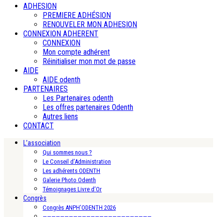
ADHESION
PREMIERE ADHÉSION
RENOUVELER MON ADHESION
CONNEXION ADHERENT
CONNEXION
Mon compte adhérent
Réinitialiser mon mot de passe
AIDE
AIDE odenth
PARTENAIRES
Les Partenaires odenth
Les offres partenaires Odenth
Autres liens
CONTACT
L’association
Qui sommes nous ?
Le Conseil d’Administration
Les adhérents ODENTH
Galerie Photo Odenth
Témoignages Livre d’Or
Congrès
Congrès ANPH’ODENTH 2026
—————————————————————————-