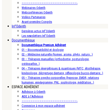
—————————————————————————-
Webinaires Odenth
Webconférences Odenth
Vidéos Partenaires
Avant-première Congrès
Inf’Odenth
Dernières actus Inf’Odenth
Les newsletters Inf’Odenth
Documenthèque
Documenthèque Premium Adhérent
01 – Biocompatibilité et écologie
02 – Médecine naturelle (homeo, aroma, phyto, naturo…)
03 – Thérapies manuelles (orthodontie, posturologie,
ostéopathie…)
04 – Thérapies énergétiques & quantiques (MTC, étiothérapie,
kinésiologie, décryptage dentaire, réflexologie bucco-dentaire…)
05 – Thérapies psycho-corporelles (hypnose, EMDR, relations
humaines, ennéagramme, PNL, sophrologie, méditation…)
ESPACE ADHÉRENT
Adhésion à Odenth
AIDE à l’Adhésion
—————————————————————————-
Connexion à mon espace adhérent