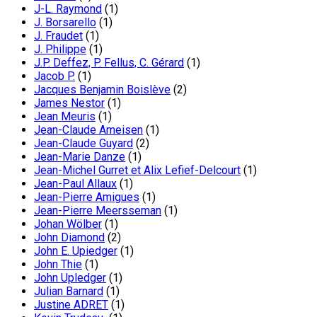
J-L. Raymond
(1)
J. Borsarello
(1)
J. Fraudet
(1)
J. Philippe
(1)
J.P. Deffez, P. Fellus, C. Gérard
(1)
Jacob P.
(1)
Jacques Benjamin Boislève
(2)
James Nestor
(1)
Jean Meuris
(1)
Jean-Claude Ameisen
(1)
Jean-Claude Guyard
(2)
Jean-Marie Danze
(1)
Jean-Michel Gurret et Alix Lefief-Delcourt
(1)
Jean-Paul Allaux
(1)
Jean-Pierre Amigues
(1)
Jean-Pierre Meersseman
(1)
Johan Wölber
(1)
John Diamond
(2)
John E. Upiedger
(1)
John Thie
(1)
John Upledger
(1)
Julian Barnard
(1)
Justine ADRET
(1)