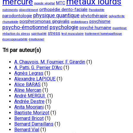
métaux lourds
mercure
MTC
monde végétal
orthopédie dento-faciale
nutriments
oligo-élément
Parodontite
physique quantique
parodontologie
phytothérapie
polyarthrite
porphyromonas gingivalis
psychisme
rhumatoïde
probiotiques
psycho-émotionnel
psychologie
psyché humaine
quantique
stress
réduction du stress
spiritualité
test musculaire
traitement homéopathique
écoresponsabilité
émotionnel
Tri par auteur(s)
A. Chauvois, M. Fournier, F. Girardin
(1)
A. Patti, G. Perrier D’Arc
(1)
Agnès Legras
(1)
Alexandre LAPIQUE
(1)
Alice BARAS
(1)
Aline Mercan
(1)
André MERGUI
(1)
Andrée Destre
(1)
Anita Moorjani
(1)
Baptiste Morizot
(1)
Bernard Bricot
(1)
Bernard Darraillans
(1)
Bernard Vial
(1)