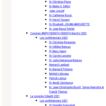
Dr Christine Perez
Dr Maha H. DAOU
Jean Jouzel
Dr Catherine Rossi,
Pr Hervé Tassery
Dr Elisabeth JOHAN-AMOURETTE
Dr Jean-Raoul Sintès
Congres ANPH’ODENTH ODENTH Biarritz 2022
Les conférenciers 2022
Dr Christine Romagna
Dr Hélène Renoux
Pr Marc Henry
Dr Carole Leconte
Dr Julie Demassue-Rannou
Bernard Lambert
Dr Bernard Poitevin
Michel Lidoreau
Patrick Latour
Dr Arash Zarrinpour
Dr Jean-Christophe Bourit, Serge Henrotte et
Franck Therras
Le congrès Odenth 2021
Les conférenciers 2021
Dr Danielle Dumonteil