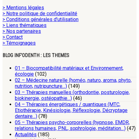
> Mentions légales
> Notre politique de confidentialité
> Conditions générales d’utilisation
> Liens thématiques
> Nos partenaires
> Contact
> Témoignages
BLOG INF’ODENTH : LES THEMES
01 – Biocompatibilité matériaux et Environnement,
écologie
(102)
02 – Médecine naturelle (homéo, naturo, aroma, phyto,
nutrition, nutripuncture…)
(149)
03 – Thérapies manuelles (orthodontie, posturologie,
biokinergie, ostéopathie…)
(46)
04 – Thérapies énergétiques / quantiques (MTC,
Etiothérapie, Kinésiologie, Réflexologie, Décryptage
dentaire…)
(78)
05 – Thérapies psycho-corporelles (hypnose, EMDR,
relations humaines, PNL, sophrologie, méditation…)
(47)
Actualités
(185)