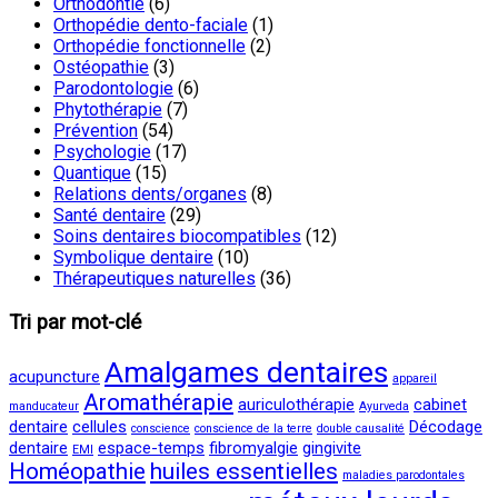
Orthodontie
(6)
Orthopédie dento-faciale
(1)
Orthopédie fonctionnelle
(2)
Ostéopathie
(3)
Parodontologie
(6)
Phytothérapie
(7)
Prévention
(54)
Psychologie
(17)
Quantique
(15)
Relations dents/organes
(8)
Santé dentaire
(29)
Soins dentaires biocompatibles
(12)
Symbolique dentaire
(10)
Thérapeutiques naturelles
(36)
Tri par mot-clé
Amalgames dentaires
acupuncture
appareil
Aromathérapie
auriculothérapie
cabinet
manducateur
Ayurveda
dentaire
cellules
Décodage
conscience
conscience de la terre
double causalité
dentaire
espace-temps
fibromyalgie
gingivite
EMI
Homéopathie
huiles essentielles
maladies parodontales