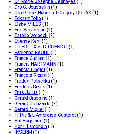
Dr. Marie-Josephe Deshayes
(1)
Drs C. Joussellin
(1)
Drs Pierre-Hubert et Grégory DUPAS
(1)
Eckhart Tolle
(1)
Elske MILES
(1)
Eric Braverman
(1)
Estelle Vereeck
(2)
Etienne Kern
(1)
F. LEDOUX et G. GUENIOT
(1)
Fabienne RAOUL
(1)
France Guillain
(1)
Francis HARTMANN
(1)
Francis Linglet
(1)
François Ricard
(1)
Freddy Potschka
(1)
Frédéric Denis
(1)
Frits Julius
(1)
Gérald Brassine
(1)
Gérard Dieuzaide
(2)
Gérard Miquel
(1)
H. Pic & L Ambroise-Casterot
(1)
Hal Huggings
(1)
Henri Lamendin
(1)
INSERM
(1)