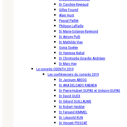
Dr Caroline Reynaud
Gilles Fournil
Alain Huot
Pascal Paillet
Philippe Laffaille
Dr Marie-Solange Raymond
Dr Antony Pulli
Dr Mathilde Vian
Sonia Spelen
Dr Vanessa Nabal
Dr Christophe Girardin Andréani
Dr Marc Hay
Le congrès ODENTH 2019
Les conférenciers du congrès 2019
Dr Jacques ABEGG
Dr ANA DELGADO RABADA
Dr Pierre-Hubert DUPAS et Grégory DUPAS
Dr David GUEX
Dr Gérard GUILLAUME
Dr Robert Heckler
Dr Fernand KIMMEL
Dr. Léopold KUN
Dr Vincent PISSOAT