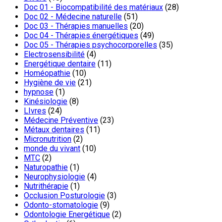
Doc 01 - Biocompatibilité des matériaux
(28)
Doc 02 - Médecine naturelle
(51)
Doc 03 - Thérapies manuelles
(20)
Doc 04 - Thérapies énergétiques
(49)
Doc 05 - Thérapies psychocorporelles
(35)
Electrosensibilité
(4)
Energétique dentaire
(11)
Homéopathie
(10)
Hygiène de vie
(21)
hypnose
(1)
Kinésiologie
(8)
LIvres
(24)
Médecine Préventive
(23)
Métaux dentaires
(11)
Micronutrition
(2)
monde du vivant
(10)
MTC
(2)
Naturopathie
(1)
Neurophysiologie
(4)
Nutrithérapie
(1)
Occlusion Posturologie
(3)
Odonto-stomatologie
(9)
Odontologie Energétique
(2)