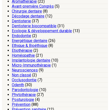
Aromathérapie
(22)
Avant-première Congrès
(5)
Chirurgie dentaire
(8)
Décodage dentaire
(12)
Dentisterie
(37)
Dentisterie biocompatible
(31)
Ecologie & développement durable
(13)
Endodontie
(2)
Energétique dentaire
(26)
Ethique & Bioéthique
(8)
Etiothérapie
(2)
Homéopathie
(21)
Implantologie dentaire
(10)
Micro-Immunothérapie
(1)
Neurosciences
(9)
Non classé
(2)
Occlusodontie
(7)
Odenth
(30)
Parodontologie
(10)
Phytothérapie
(27)
Posturologie
(4)
Prévention
(88)
Prévention sanitaire
(12)