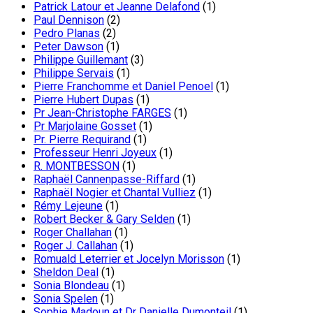
Patrick Latour et Jeanne Delafond
(1)
Paul Dennison
(2)
Pedro Planas
(2)
Peter Dawson
(1)
Philippe Guillemant
(3)
Philippe Servais
(1)
Pierre Franchomme et Daniel Penoel
(1)
Pierre Hubert Dupas
(1)
Pr Jean-Christophe FARGES
(1)
Pr Marjolaine Gosset
(1)
Pr. Pierre Requirand
(1)
Professeur Henri Joyeux
(1)
R. MONTBESSON
(1)
Raphaël Cannenpasse-Riffard
(1)
Raphaël Nogier et Chantal Vulliez
(1)
Rémy Lejeune
(1)
Robert Becker & Gary Selden
(1)
Roger Challahan
(1)
Roger J. Callahan
(1)
Romuald Leterrier et Jocelyn Morisson
(1)
Sheldon Deal
(1)
Sonia Blondeau
(1)
Sonia Spelen
(1)
Sophie Madoun et Dr Danielle Dumonteil
(1)