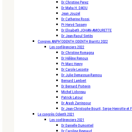
Dr Christine Perez
Dr Maha H. DAOU
Jean Jouzel
Dr Catherine Rossi,
Pr Hervé Tassery
Dr Elisabeth JOHAN-AMOURETTE
Dr Jean-Raoul Sintès
Congres ANPH’ODENTH ODENTH Biarritz 2022
Les conférenciers 2022
Dr Christine Romagna
Dr Hélène Renoux
Pr Marc Henry
Dr Carole Leconte
Dr Julie Demassue-Rannou
Bernard Lambert
Dr Bernard Poitevin
Michel Lidoreau
Patrick Latour
Dr Arash Zarrinpour
Dr Jean-Christophe Bourit, Serge Henrotte et 
Le congrès Odenth 2021
Les conférenciers 2021
Dr Danielle Dumonteil
Dr Caroline Reynaud