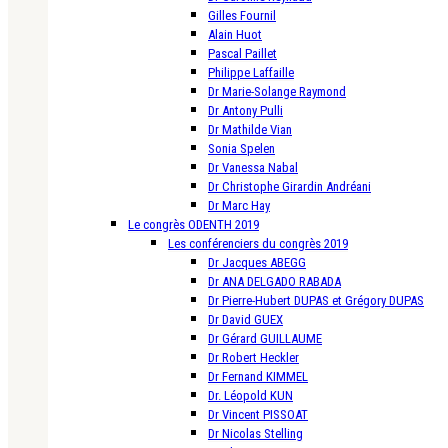
Gilles Fournil
Alain Huot
Pascal Paillet
Philippe Laffaille
Dr Marie-Solange Raymond
Dr Antony Pulli
Dr Mathilde Vian
Sonia Spelen
Dr Vanessa Nabal
Dr Christophe Girardin Andréani
Dr Marc Hay
Le congrès ODENTH 2019
Les conférenciers du congrès 2019
Dr Jacques ABEGG
Dr ANA DELGADO RABADA
Dr Pierre-Hubert DUPAS et Grégory DUPAS
Dr David GUEX
Dr Gérard GUILLAUME
Dr Robert Heckler
Dr Fernand KIMMEL
Dr. Léopold KUN
Dr Vincent PISSOAT
Dr Nicolas Stelling