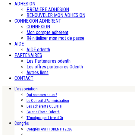
ADHESION
PREMIERE ADHÉSION
RENOUVELER MON ADHESION
CONNEXION ADHERENT
CONNEXION
Mon compte adhérent
Réinitialiser mon mot de passe
AIDE
AIDE odenth
PARTENAIRES
Les Partenaires odenth
Les offres partenaires Odenth
Autres liens
CONTACT
L’association
Qui sommes nous ?
Le Conseil d’Administration
Les adhérents ODENTH
Galerie Photo Odenth
Témoignages Livre d’Or
Congrès
Congrès ANPH’ODENTH 2026
—————————————————————————-