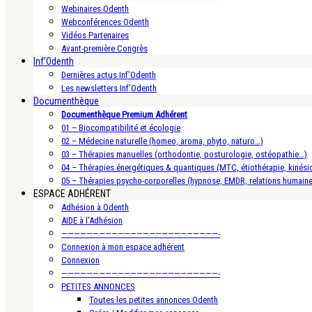
Webinaires Odenth
Webconférences Odenth
Vidéos Partenaires
Avant-première Congrès
Inf’Odenth
Dernières actus Inf’Odenth
Les newsletters Inf’Odenth
Documenthèque
Documenthèque Premium Adhérent
01 – Biocompatibilité et écologie
02 – Médecine naturelle (homeo, aroma, phyto, naturo…)
03 – Thérapies manuelles (orthodontie, posturologie, ostéopathie…)
04 – Thérapies énergétiques & quantiques (MTC, étiothérapie, kinésio
05 – Thérapies psycho-corporelles (hypnose, EMDR, relations humain
ESPACE ADHÉRENT
Adhésion à Odenth
AIDE à l’Adhésion
—————————————————————————-
Connexion à mon espace adhérent
Connexion
—————————————————————————-
PETITES ANNONCES
Toutes les petites annonces Odenth