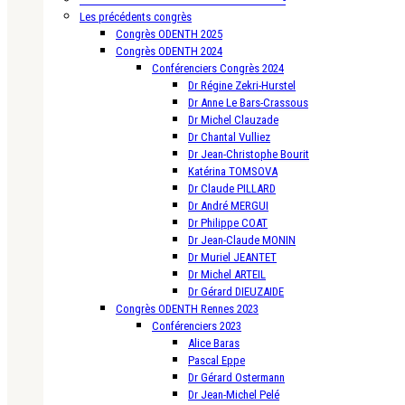
Les précédents congrès
Congrès ODENTH 2025
Congrès ODENTH 2024
Conférenciers Congrès 2024
Dr Régine Zekri-Hurstel
Dr Anne Le Bars-Crassous
Dr Michel Clauzade
Dr Chantal Vulliez
Dr Jean-Christophe Bourit
Katérina TOMSOVA
Dr Claude PILLARD
Dr André MERGUI
Dr Philippe COAT
Dr Jean-Claude MONIN
Dr Muriel JEANTET
Dr Michel ARTEIL
Dr Gérard DIEUZAIDE
Congrès ODENTH Rennes 2023
Conférenciers 2023
Alice Baras
Pascal Eppe
Dr Gérard Ostermann
Dr Jean-Michel Pelé