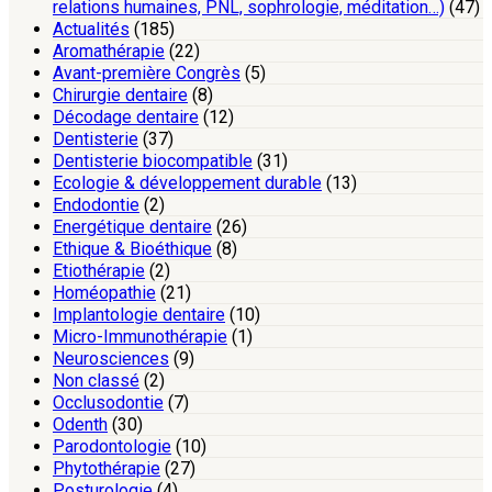
relations humaines, PNL, sophrologie, méditation…)
(47)
Actualités
(185)
Aromathérapie
(22)
Avant-première Congrès
(5)
Chirurgie dentaire
(8)
Décodage dentaire
(12)
Dentisterie
(37)
Dentisterie biocompatible
(31)
Ecologie & développement durable
(13)
Endodontie
(2)
Energétique dentaire
(26)
Ethique & Bioéthique
(8)
Etiothérapie
(2)
Homéopathie
(21)
Implantologie dentaire
(10)
Micro-Immunothérapie
(1)
Neurosciences
(9)
Non classé
(2)
Occlusodontie
(7)
Odenth
(30)
Parodontologie
(10)
Phytothérapie
(27)
Posturologie
(4)