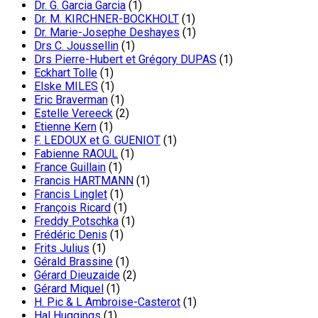
Dr. G. Garcia Garcia
(1)
Dr. M. KIRCHNER-BOCKHOLT
(1)
Dr. Marie-Josephe Deshayes
(1)
Drs C. Joussellin
(1)
Drs Pierre-Hubert et Grégory DUPAS
(1)
Eckhart Tolle
(1)
Elske MILES
(1)
Eric Braverman
(1)
Estelle Vereeck
(2)
Etienne Kern
(1)
F. LEDOUX et G. GUENIOT
(1)
Fabienne RAOUL
(1)
France Guillain
(1)
Francis HARTMANN
(1)
Francis Linglet
(1)
François Ricard
(1)
Freddy Potschka
(1)
Frédéric Denis
(1)
Frits Julius
(1)
Gérald Brassine
(1)
Gérard Dieuzaide
(2)
Gérard Miquel
(1)
H. Pic & L Ambroise-Casterot
(1)
Hal Huggings
(1)