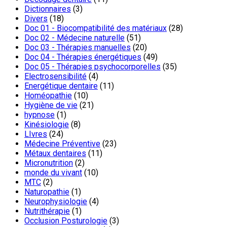
Dictionnaires
(3)
Divers
(18)
Doc 01 - Biocompatibilité des matériaux
(28)
Doc 02 - Médecine naturelle
(51)
Doc 03 - Thérapies manuelles
(20)
Doc 04 - Thérapies énergétiques
(49)
Doc 05 - Thérapies psychocorporelles
(35)
Electrosensibilité
(4)
Energétique dentaire
(11)
Homéopathie
(10)
Hygiène de vie
(21)
hypnose
(1)
Kinésiologie
(8)
LIvres
(24)
Médecine Préventive
(23)
Métaux dentaires
(11)
Micronutrition
(2)
monde du vivant
(10)
MTC
(2)
Naturopathie
(1)
Neurophysiologie
(4)
Nutrithérapie
(1)
Occlusion Posturologie
(3)