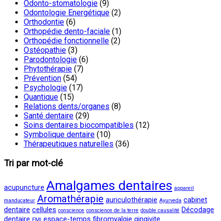
Odonto-stomatologie
(9)
Odontologie Energétique
(2)
Orthodontie
(6)
Orthopédie dento-faciale
(1)
Orthopédie fonctionnelle
(2)
Ostéopathie
(3)
Parodontologie
(6)
Phytothérapie
(7)
Prévention
(54)
Psychologie
(17)
Quantique
(15)
Relations dents/organes
(8)
Santé dentaire
(29)
Soins dentaires biocompatibles
(12)
Symbolique dentaire
(10)
Thérapeutiques naturelles
(36)
Tri par mot-clé
Amalgames dentaires
acupuncture
appareil
Aromathérapie
auriculothérapie
cabinet
manducateur
Ayurveda
dentaire
cellules
Décodage
conscience
conscience de la terre
double causalité
dentaire
espace-temps
fibromyalgie
gingivite
EMI