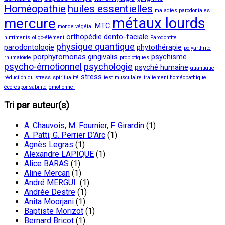
Homéopathie
huiles essentielles
maladies parodontales
métaux lourds
mercure
MTC
monde végétal
orthopédie dento-faciale
nutriments
oligo-élément
Parodontite
physique quantique
parodontologie
phytothérapie
polyarthrite
porphyromonas gingivalis
psychisme
rhumatoïde
probiotiques
psycho-émotionnel
psychologie
psyché humaine
quantique
stress
réduction du stress
spiritualité
test musculaire
traitement homéopathique
écoresponsabilité
émotionnel
Tri par auteur(s)
A. Chauvois, M. Fournier, F. Girardin
(1)
A. Patti, G. Perrier D’Arc
(1)
Agnès Legras
(1)
Alexandre LAPIQUE
(1)
Alice BARAS
(1)
Aline Mercan
(1)
André MERGUI
(1)
Andrée Destre
(1)
Anita Moorjani
(1)
Baptiste Morizot
(1)
Bernard Bricot
(1)