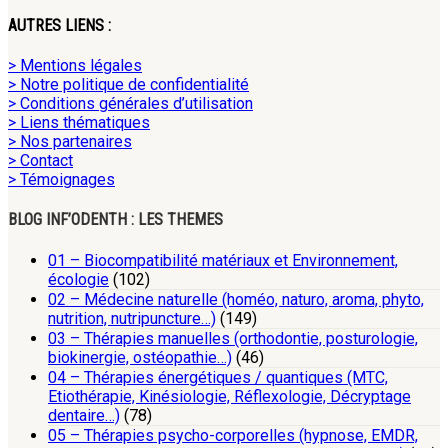
AUTRES LIENS :
> Mentions légales
> Notre politique de confidentialité
> Conditions générales d’utilisation
> Liens thématiques
> Nos partenaires
> Contact
> Témoignages
BLOG INF’ODENTH : LES THEMES
01 – Biocompatibilité matériaux et Environnement,
écologie
(102)
02 – Médecine naturelle (homéo, naturo, aroma, phyto,
nutrition, nutripuncture…)
(149)
03 – Thérapies manuelles (orthodontie, posturologie,
biokinergie, ostéopathie…)
(46)
04 – Thérapies énergétiques / quantiques (MTC,
Etiothérapie, Kinésiologie, Réflexologie, Décryptage
dentaire…)
(78)
05 – Thérapies psycho-corporelles (hypnose, EMDR,