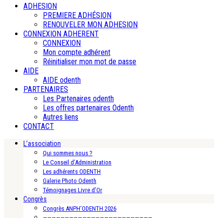
ADHESION
PREMIERE ADHÉSION
RENOUVELER MON ADHESION
CONNEXION ADHERENT
CONNEXION
Mon compte adhérent
Réinitialiser mon mot de passe
AIDE
AIDE odenth
PARTENAIRES
Les Partenaires odenth
Les offres partenaires Odenth
Autres liens
CONTACT
L’association
Qui sommes nous ?
Le Conseil d’Administration
Les adhérents ODENTH
Galerie Photo Odenth
Témoignages Livre d’Or
Congrès
Congrès ANPH’ODENTH 2026
—————————————————————————-