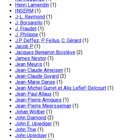
Henri Lamendin
(1)
INSERM
(1)
J-L. Raymond
(1)
J. Borsarello
(1)
J. Fraudet
(1)
J. Philippe
(1)
J.P. Deffez, P. Fellus, C. Gérard
(1)
Jacob P.
(1)
Jacques Benjamin Boislève
(2)
James Nestor
(1)
Jean Meuris
(1)
Jean-Claude Ameisen
(1)
Jean-Claude Guyard
(2)
Jean-Marie Danze
(1)
Jean-Michel Gurret et Alix Lefief-Delcourt
(1)
Jean-Paul Allaux
(1)
Jean-Pierre Amigues
(1)
Jean-Pierre Meersseman
(1)
Johan Wölber
(1)
John Diamond
(2)
John E. Upiedger
(1)
John Thie
(1)
John Upledger
(1)