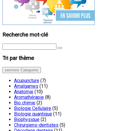
Recherche mot-clé
Tri par thème
sermons Categories
Acupuncture
(7)
Amalgames
(11)
Anatomie
(10)
Aromathérapie
(8)
Bio chimie
(2)
Biologie Cellulaire
(5)
Biologie quantique
(11)
Biophysique
(2)
Chirurgiens-dentistes
(5)
Décodage dentaire
(11)