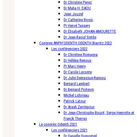
Dr Christine Perez
Dr Maha H. DAOU
Jean Jouzel
Dr Catherine Rossi,
Pr Hervé Tassery
Dr Elisabeth JOHAN-AMOURETTE
Dr Jean-Raoul Sintès
Congres ANPH’ODENTH ODENTH Biarritz 2022
Les conférenciers 2022
Dr Christine Romagna
Dr Hélène Renoux
Pr Marc Henry
Dr Carole Leconte
Dr Julie Demassue-Rannou
Bernard Lambert
Dr Bernard Poitevin
Michel Lidoreau
Patrick Latour
Dr Arash Zarrinpour
Dr Jean-Christophe Bourit, Serge Henrotte et
Franck Therras
Le congrès Odenth 2021
Les conférenciers 2021
Dr Danielle Dumonteil