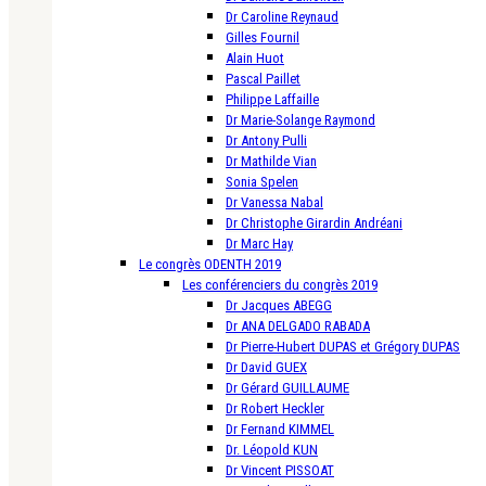
Dr Caroline Reynaud
Gilles Fournil
Alain Huot
Pascal Paillet
Philippe Laffaille
Dr Marie-Solange Raymond
Dr Antony Pulli
Dr Mathilde Vian
Sonia Spelen
Dr Vanessa Nabal
Dr Christophe Girardin Andréani
Dr Marc Hay
Le congrès ODENTH 2019
Les conférenciers du congrès 2019
Dr Jacques ABEGG
Dr ANA DELGADO RABADA
Dr Pierre-Hubert DUPAS et Grégory DUPAS
Dr David GUEX
Dr Gérard GUILLAUME
Dr Robert Heckler
Dr Fernand KIMMEL
Dr. Léopold KUN
Dr Vincent PISSOAT