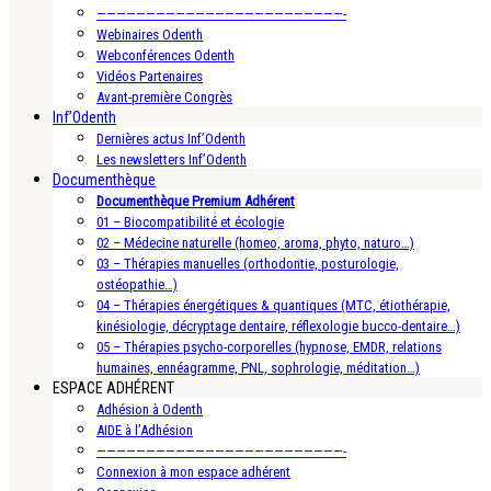
—————————————————————————-
Webinaires Odenth
Webconférences Odenth
Vidéos Partenaires
Avant-première Congrès
Inf’Odenth
Dernières actus Inf’Odenth
Les newsletters Inf’Odenth
Documenthèque
Documenthèque Premium Adhérent
01 – Biocompatibilité et écologie
02 – Médecine naturelle (homeo, aroma, phyto, naturo…)
03 – Thérapies manuelles (orthodontie, posturologie,
ostéopathie…)
04 – Thérapies énergétiques & quantiques (MTC, étiothérapie,
kinésiologie, décryptage dentaire, réflexologie bucco-dentaire…)
05 – Thérapies psycho-corporelles (hypnose, EMDR, relations
humaines, ennéagramme, PNL, sophrologie, méditation…)
ESPACE ADHÉRENT
Adhésion à Odenth
AIDE à l’Adhésion
—————————————————————————-
Connexion à mon espace adhérent