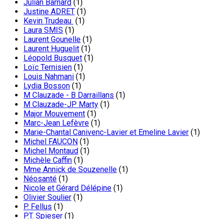
Julian Barnard
(1)
Justine ADRET
(1)
Kevin Trudeau
(1)
Laura SMIS
(1)
Laurent Gounelle
(1)
Laurent Huguelit
(1)
Léopold Busquet
(1)
Loïc Ternisien
(1)
Louis Nahmani
(1)
Lydia Bosson
(1)
M Clauzade - B Darraillans
(1)
M Clauzade-JP Marty
(1)
Major Mouvement
(1)
Marc-Jean Lefèvre
(1)
Marie-Chantal Canivenc-Lavier et Emeline Lavier
(1)
Michel FAUCON
(1)
Michel Montaud
(1)
Michèle Caffin
(1)
Mme Annick de Souzenelle
(1)
Néosanté
(1)
Nicole et Gérard Délépine
(1)
Olivier Soulier
(1)
P. Fellus
(1)
P.T. Spieser
(1)