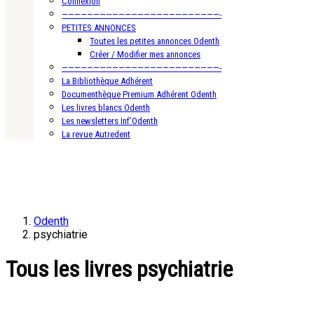
Connexion
—————————————————————————-
PETITES ANNONCES
Toutes les petites annonces Odenth
Créer / Modifier mes annonces
—————————————————————————-
La Bibliothèque Adhérent
Documenthèque Premium Adhérent Odenth
Les livres blancs Odenth
Les newsletters Inf’Odenth
La revue Autredent
Odenth
psychiatrie
Tous les livres psychiatrie