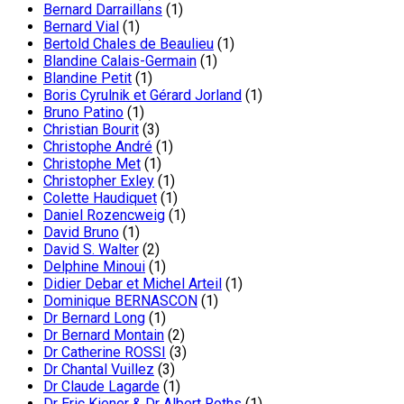
Bernard Darraillans
(1)
Bernard Vial
(1)
Bertold Chales de Beaulieu
(1)
Blandine Calais-Germain
(1)
Blandine Petit
(1)
Boris Cyrulnik et Gérard Jorland
(1)
Bruno Patino
(1)
Christian Bourit
(3)
Christophe André
(1)
Christophe Met
(1)
Christopher Exley
(1)
Colette Haudiquet
(1)
Daniel Rozencweig
(1)
David Bruno
(1)
David S. Walter
(2)
Delphine Minoui
(1)
Didier Debar et Michel Arteil
(1)
Dominique BERNASCON
(1)
Dr Bernard Long
(1)
Dr Bernard Montain
(2)
Dr Catherine ROSSI
(3)
Dr Chantal Vuillez
(3)
Dr Claude Lagarde
(1)
Dr Eric Kiener & Dr Albert Roths
(1)