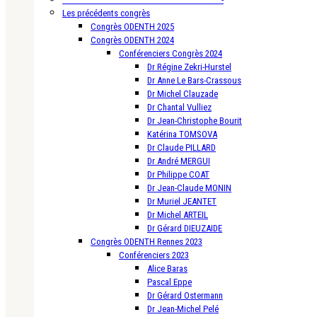
Les précédents congrès
Congrès ODENTH 2025
Congrès ODENTH 2024
Conférenciers Congrès 2024
Dr Régine Zekri-Hurstel
Dr Anne Le Bars-Crassous
Dr Michel Clauzade
Dr Chantal Vulliez
Dr Jean-Christophe Bourit
Katérina TOMSOVA
Dr Claude PILLARD
Dr André MERGUI
Dr Philippe COAT
Dr Jean-Claude MONIN
Dr Muriel JEANTET
Dr Michel ARTEIL
Dr Gérard DIEUZAIDE
Congrès ODENTH Rennes 2023
Conférenciers 2023
Alice Baras
Pascal Eppe
Dr Gérard Ostermann
Dr Jean-Michel Pelé