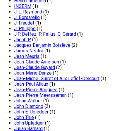
Henri Lamendin
(1)
INSERM
(1)
J-L. Raymond
(1)
J. Borsarello
(1)
J. Fraudet
(1)
J. Philippe
(1)
J.P. Deffez, P. Fellus, C. Gérard
(1)
Jacob P.
(1)
Jacques Benjamin Boislève
(2)
James Nestor
(1)
Jean Meuris
(1)
Jean-Claude Ameisen
(1)
Jean-Claude Guyard
(2)
Jean-Marie Danze
(1)
Jean-Michel Gurret et Alix Lefief-Delcourt
(1)
Jean-Paul Allaux
(1)
Jean-Pierre Amigues
(1)
Jean-Pierre Meersseman
(1)
Johan Wölber
(1)
John Diamond
(2)
John E. Upiedger
(1)
John Thie
(1)
John Upledger
(1)
Julian Barnard
(1)