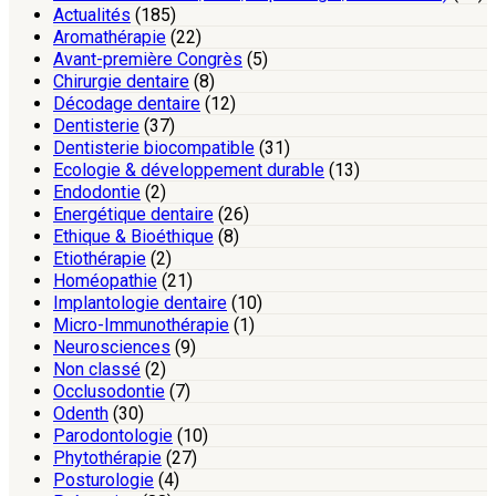
Actualités
(185)
Aromathérapie
(22)
Avant-première Congrès
(5)
Chirurgie dentaire
(8)
Décodage dentaire
(12)
Dentisterie
(37)
Dentisterie biocompatible
(31)
Ecologie & développement durable
(13)
Endodontie
(2)
Energétique dentaire
(26)
Ethique & Bioéthique
(8)
Etiothérapie
(2)
Homéopathie
(21)
Implantologie dentaire
(10)
Micro-Immunothérapie
(1)
Neurosciences
(9)
Non classé
(2)
Occlusodontie
(7)
Odenth
(30)
Parodontologie
(10)
Phytothérapie
(27)
Posturologie
(4)