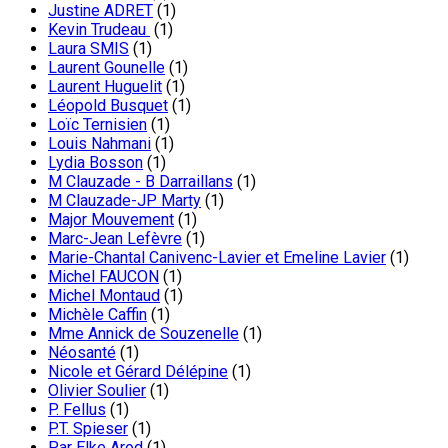
Justine ADRET
(1)
Kevin Trudeau
(1)
Laura SMIS
(1)
Laurent Gounelle
(1)
Laurent Huguelit
(1)
Léopold Busquet
(1)
Loïc Ternisien
(1)
Louis Nahmani
(1)
Lydia Bosson
(1)
M Clauzade - B Darraillans
(1)
M Clauzade-JP Marty
(1)
Major Mouvement
(1)
Marc-Jean Lefèvre
(1)
Marie-Chantal Canivenc-Lavier et Emeline Lavier
(1)
Michel FAUCON
(1)
Michel Montaud
(1)
Michèle Caffin
(1)
Mme Annick de Souzenelle
(1)
Néosanté
(1)
Nicole et Gérard Délépine
(1)
Olivier Soulier
(1)
P. Fellus
(1)
P.T. Spieser
(1)
Par Elke Arod
(1)