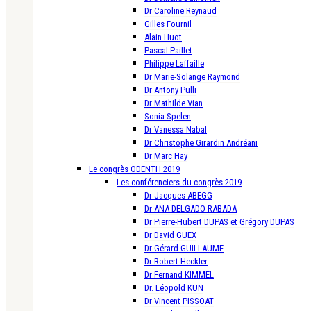
Dr Caroline Reynaud
Gilles Fournil
Alain Huot
Pascal Paillet
Philippe Laffaille
Dr Marie-Solange Raymond
Dr Antony Pulli
Dr Mathilde Vian
Sonia Spelen
Dr Vanessa Nabal
Dr Christophe Girardin Andréani
Dr Marc Hay
Le congrès ODENTH 2019
Les conférenciers du congrès 2019
Dr Jacques ABEGG
Dr ANA DELGADO RABADA
Dr Pierre-Hubert DUPAS et Grégory DUPAS
Dr David GUEX
Dr Gérard GUILLAUME
Dr Robert Heckler
Dr Fernand KIMMEL
Dr. Léopold KUN
Dr Vincent PISSOAT