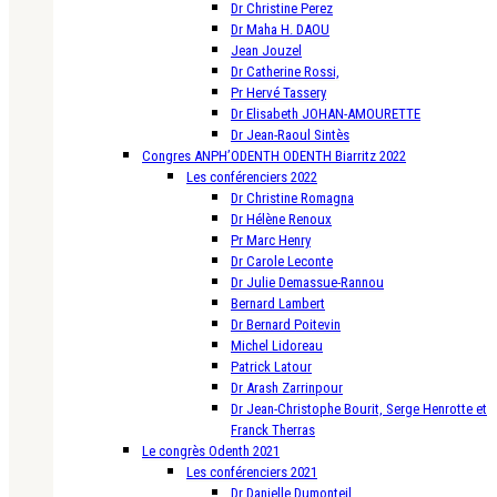
Dr Christine Perez
Dr Maha H. DAOU
Jean Jouzel
Dr Catherine Rossi,
Pr Hervé Tassery
Dr Elisabeth JOHAN-AMOURETTE
Dr Jean-Raoul Sintès
Congres ANPH’ODENTH ODENTH Biarritz 2022
Les conférenciers 2022
Dr Christine Romagna
Dr Hélène Renoux
Pr Marc Henry
Dr Carole Leconte
Dr Julie Demassue-Rannou
Bernard Lambert
Dr Bernard Poitevin
Michel Lidoreau
Patrick Latour
Dr Arash Zarrinpour
Dr Jean-Christophe Bourit, Serge Henrotte et
Franck Therras
Le congrès Odenth 2021
Les conférenciers 2021
Dr Danielle Dumonteil