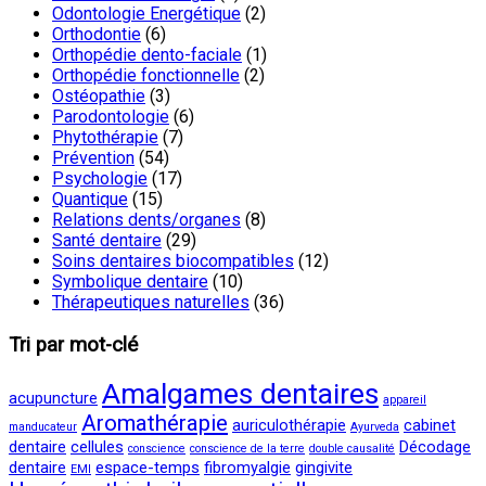
Odontologie Energétique
(2)
Orthodontie
(6)
Orthopédie dento-faciale
(1)
Orthopédie fonctionnelle
(2)
Ostéopathie
(3)
Parodontologie
(6)
Phytothérapie
(7)
Prévention
(54)
Psychologie
(17)
Quantique
(15)
Relations dents/organes
(8)
Santé dentaire
(29)
Soins dentaires biocompatibles
(12)
Symbolique dentaire
(10)
Thérapeutiques naturelles
(36)
Tri par mot-clé
Amalgames dentaires
acupuncture
appareil
Aromathérapie
auriculothérapie
cabinet
manducateur
Ayurveda
dentaire
cellules
Décodage
conscience
conscience de la terre
double causalité
dentaire
espace-temps
fibromyalgie
gingivite
EMI