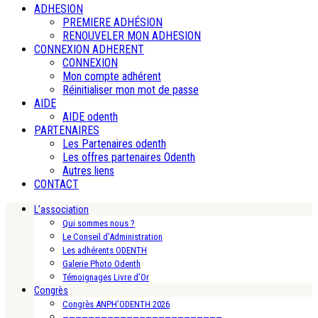
ADHESION
PREMIERE ADHÉSION
RENOUVELER MON ADHESION
CONNEXION ADHERENT
CONNEXION
Mon compte adhérent
Réinitialiser mon mot de passe
AIDE
AIDE odenth
PARTENAIRES
Les Partenaires odenth
Les offres partenaires Odenth
Autres liens
CONTACT
L’association
Qui sommes nous ?
Le Conseil d’Administration
Les adhérents ODENTH
Galerie Photo Odenth
Témoignages Livre d’Or
Congrès
Congrès ANPH’ODENTH 2026
—————————————————————————-