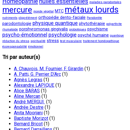
Homéopathie
huiles essentielles
maladies parodontales
métaux lourds
mercure
MTC
monde végétal
orthopédie dento-faciale
nutriments
oligo-élément
Parodontite
physique quantique
parodontologie
phytothérapie
polyarthrite
porphyromonas gingivalis
psychisme
rhumatoïde
probiotiques
psycho-émotionnel
psychologie
psyché humaine
quantique
stress
réduction du stress
spiritualité
test musculaire
traitement homéopathique
écoresponsabilité
émotionnel
Tri par auteur(s)
A. Chauvois, M. Fournier, F. Girardin
(1)
A. Patti, G. Perrier D’Arc
(1)
Agnès Legras
(1)
Alexandre LAPIQUE
(1)
Alice BARAS
(1)
Aline Mercan
(1)
André MERGUI
(1)
Andrée Destre
(1)
Anita Moorjani
(1)
Baptiste Morizot
(1)
Bernard Bricot
(1)
Bernard Darraillans
(1)