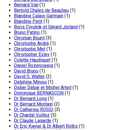
Bernard Vial
(1)
Bertold Chales de Beaulieu
(1)
Blandine Calais-Germain
(1)
Blandine Petit
(1)
Boris Cyrulnik et Gérard Jorland
(1)
Bruno Patino
(1)
Christian Bourit
(3)
Christophe André
(1)
Christophe Met
(1)
Christopher Exley
(1)
Colette Haudiquet
(1)
Daniel Rozencweig
(1)
David Bruno
(1)
David S. Walter
(2)
Delphine Minoui
(1)
Didier Debar et Michel Arteil
(1)
Dominique BERNASCON
(1)
Dr Bernard Long
(1)
Dr Bernard Montain
(2)
Dr Catherine ROSSI
(3)
Dr Chantal Vuillez
(3)
Dr Claude Lagarde
(1)
Dr Eric Kiener & Dr Albert Roths
(1)