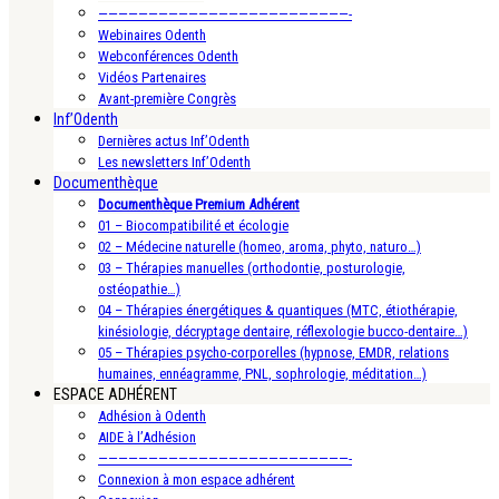
—————————————————————————-
Webinaires Odenth
Webconférences Odenth
Vidéos Partenaires
Avant-première Congrès
Inf’Odenth
Dernières actus Inf’Odenth
Les newsletters Inf’Odenth
Documenthèque
Documenthèque Premium Adhérent
01 – Biocompatibilité et écologie
02 – Médecine naturelle (homeo, aroma, phyto, naturo…)
03 – Thérapies manuelles (orthodontie, posturologie,
ostéopathie…)
04 – Thérapies énergétiques & quantiques (MTC, étiothérapie,
kinésiologie, décryptage dentaire, réflexologie bucco-dentaire…)
05 – Thérapies psycho-corporelles (hypnose, EMDR, relations
humaines, ennéagramme, PNL, sophrologie, méditation…)
ESPACE ADHÉRENT
Adhésion à Odenth
AIDE à l’Adhésion
—————————————————————————-
Connexion à mon espace adhérent