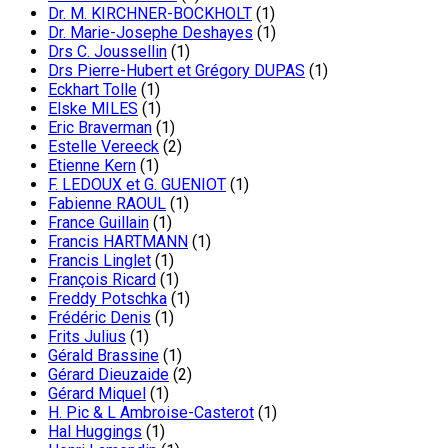
Dr. M. KIRCHNER-BOCKHOLT
(1)
Dr. Marie-Josephe Deshayes
(1)
Drs C. Joussellin
(1)
Drs Pierre-Hubert et Grégory DUPAS
(1)
Eckhart Tolle
(1)
Elske MILES
(1)
Eric Braverman
(1)
Estelle Vereeck
(2)
Etienne Kern
(1)
F. LEDOUX et G. GUENIOT
(1)
Fabienne RAOUL
(1)
France Guillain
(1)
Francis HARTMANN
(1)
Francis Linglet
(1)
François Ricard
(1)
Freddy Potschka
(1)
Frédéric Denis
(1)
Frits Julius
(1)
Gérald Brassine
(1)
Gérard Dieuzaide
(2)
Gérard Miquel
(1)
H. Pic & L Ambroise-Casterot
(1)
Hal Huggings
(1)