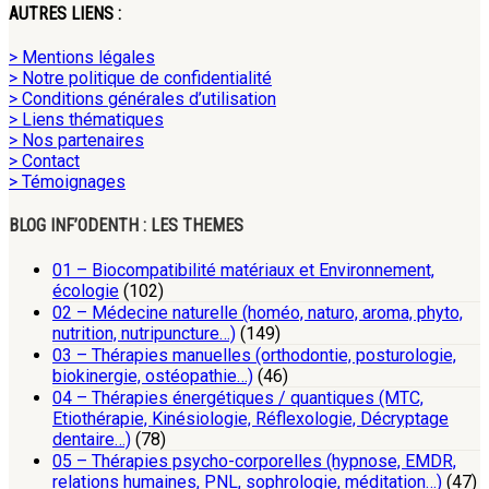
AUTRES LIENS :
> Mentions légales
> Notre politique de confidentialité
> Conditions générales d’utilisation
> Liens thématiques
> Nos partenaires
> Contact
> Témoignages
BLOG INF’ODENTH : LES THEMES
01 – Biocompatibilité matériaux et Environnement,
écologie
(102)
02 – Médecine naturelle (homéo, naturo, aroma, phyto,
nutrition, nutripuncture…)
(149)
03 – Thérapies manuelles (orthodontie, posturologie,
biokinergie, ostéopathie…)
(46)
04 – Thérapies énergétiques / quantiques (MTC,
Etiothérapie, Kinésiologie, Réflexologie, Décryptage
dentaire…)
(78)
05 – Thérapies psycho-corporelles (hypnose, EMDR,
relations humaines, PNL, sophrologie, méditation…)
(47)