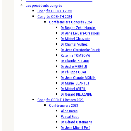
Les précédents congrès
Congrès ODENTH 2025
Congrès ODENTH 2024
Conférenciers Congrès 2024
Dr Régine Zekri-Hurstel
Dr Anne Le Bars-Crassous
Dr Michel Clauzade
Dr Chantal Vulliez
Dr Jean-Christophe Bourit
Katérina TOMSOVA
Dr Claude PILLARD
Dr André MERGUI
Dr Philippe COAT
Dr Jean-Claude MONIN
Dr Muriel JEANTET
Dr Michel ARTEIL
Dr Gérard DIEUZAIDE
Congrès ODENTH Rennes 2023
Conférenciers 2023
Alice Baras
Pascal Eppe
Dr Gérard Ostermann
Dr Jean-Michel Pelé