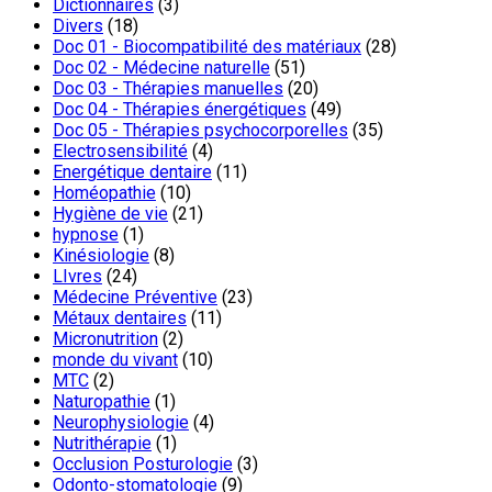
Dictionnaires
(3)
Divers
(18)
Doc 01 - Biocompatibilité des matériaux
(28)
Doc 02 - Médecine naturelle
(51)
Doc 03 - Thérapies manuelles
(20)
Doc 04 - Thérapies énergétiques
(49)
Doc 05 - Thérapies psychocorporelles
(35)
Electrosensibilité
(4)
Energétique dentaire
(11)
Homéopathie
(10)
Hygiène de vie
(21)
hypnose
(1)
Kinésiologie
(8)
LIvres
(24)
Médecine Préventive
(23)
Métaux dentaires
(11)
Micronutrition
(2)
monde du vivant
(10)
MTC
(2)
Naturopathie
(1)
Neurophysiologie
(4)
Nutrithérapie
(1)
Occlusion Posturologie
(3)
Odonto-stomatologie
(9)