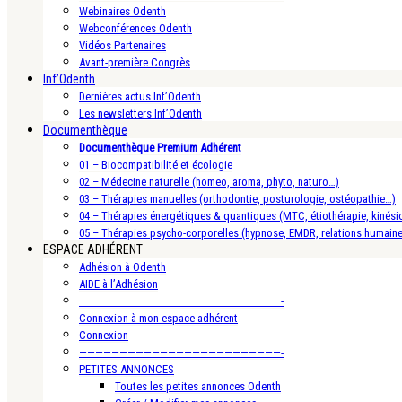
Webinaires Odenth
Webconférences Odenth
Vidéos Partenaires
Avant-première Congrès
Inf’Odenth
Dernières actus Inf’Odenth
Les newsletters Inf’Odenth
Documenthèque
Documenthèque Premium Adhérent
01 – Biocompatibilité et écologie
02 – Médecine naturelle (homeo, aroma, phyto, naturo…)
03 – Thérapies manuelles (orthodontie, posturologie, ostéopathie…)
04 – Thérapies énergétiques & quantiques (MTC, étiothérapie, kinésio
05 – Thérapies psycho-corporelles (hypnose, EMDR, relations humain
ESPACE ADHÉRENT
Adhésion à Odenth
AIDE à l’Adhésion
—————————————————————————-
Connexion à mon espace adhérent
Connexion
—————————————————————————-
PETITES ANNONCES
Toutes les petites annonces Odenth