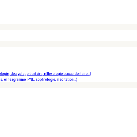
logie, décryptage dentaire, réflexologie bucco-dentaire…)
es, ennéagramme, PNL, sophrologie, méditation…)