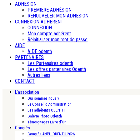
ADHESION
PREMIERE ADHÉSION
RENOUVELER MON ADHESION
CONNEXION ADHERENT
CONNEXION
Mon compte adhérent
Réinitialiser mon mot de passe
AIDE
AIDE odenth
PARTENAIRES
Les Partenaires odenth
Les offres partenaires Odenth
Autres liens
CONTACT
L’association
Qui sommes nous ?
Le Conseil d’Administration
Les adhérents ODENTH
Galerie Photo Odenth
Témoignages Livre d’Or
Congrès
Congrès ANPH’ODENTH 2026
—————————————————————————-