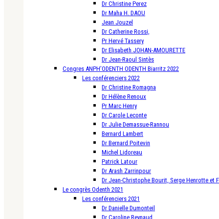
Dr Christine Perez
Dr Maha H. DAOU
Jean Jouzel
Dr Catherine Rossi,
Pr Hervé Tassery
Dr Elisabeth JOHAN-AMOURETTE
Dr Jean-Raoul Sintès
Congres ANPH’ODENTH ODENTH Biarritz 2022
Les conférenciers 2022
Dr Christine Romagna
Dr Hélène Renoux
Pr Marc Henry
Dr Carole Leconte
Dr Julie Demassue-Rannou
Bernard Lambert
Dr Bernard Poitevin
Michel Lidoreau
Patrick Latour
Dr Arash Zarrinpour
Dr Jean-Christophe Bourit, Serge Henrotte et 
Le congrès Odenth 2021
Les conférenciers 2021
Dr Danielle Dumonteil
Dr Caroline Reynaud