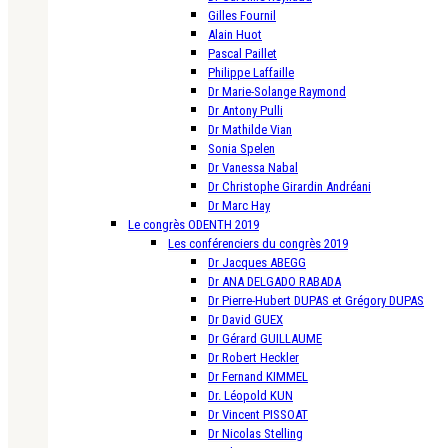
Gilles Fournil
Alain Huot
Pascal Paillet
Philippe Laffaille
Dr Marie-Solange Raymond
Dr Antony Pulli
Dr Mathilde Vian
Sonia Spelen
Dr Vanessa Nabal
Dr Christophe Girardin Andréani
Dr Marc Hay
Le congrès ODENTH 2019
Les conférenciers du congrès 2019
Dr Jacques ABEGG
Dr ANA DELGADO RABADA
Dr Pierre-Hubert DUPAS et Grégory DUPAS
Dr David GUEX
Dr Gérard GUILLAUME
Dr Robert Heckler
Dr Fernand KIMMEL
Dr. Léopold KUN
Dr Vincent PISSOAT
Dr Nicolas Stelling