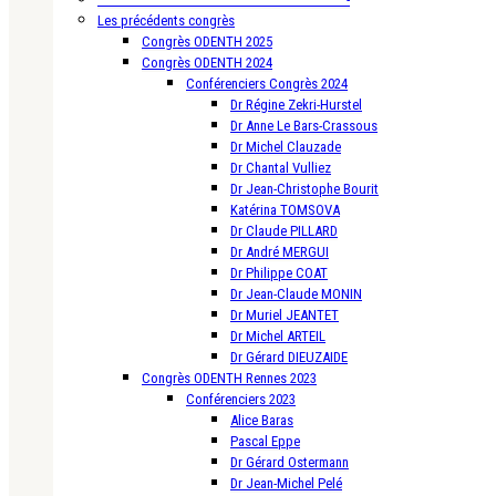
Les précédents congrès
Congrès ODENTH 2025
Congrès ODENTH 2024
Conférenciers Congrès 2024
Dr Régine Zekri-Hurstel
Dr Anne Le Bars-Crassous
Dr Michel Clauzade
Dr Chantal Vulliez
Dr Jean-Christophe Bourit
Katérina TOMSOVA
Dr Claude PILLARD
Dr André MERGUI
Dr Philippe COAT
Dr Jean-Claude MONIN
Dr Muriel JEANTET
Dr Michel ARTEIL
Dr Gérard DIEUZAIDE
Congrès ODENTH Rennes 2023
Conférenciers 2023
Alice Baras
Pascal Eppe
Dr Gérard Ostermann
Dr Jean-Michel Pelé