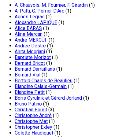
A. Chauvois, M. Fournier, F. Girardin
(1)
A. Patti, G. Perrier D’Arc
(1)
Agnès Legras
(1)
Alexandre LAPIQUE
(1)
Alice BARAS
(1)
Aline Mercan
(1)
André MERGUI
(1)
Andrée Destre
(1)
Anita Moorjani
(1)
Baptiste Morizot
(1)
Bernard Bricot
(1)
Bernard Darraillans
(1)
Bernard Vial
(1)
Bertold Chales de Beaulieu
(1)
Blandine Calais-Germain
(1)
Blandine Petit
(1)
Boris Cyrulnik et Gérard Jorland
(1)
Bruno Patino
(1)
Christian Bourit
(3)
Christophe André
(1)
Christophe Met
(1)
Christopher Exley
(1)
Colette Haudiquet
(1)