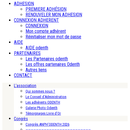
ADHESION
PREMIERE ADHÉSION
RENOUVELER MON ADHESION
CONNEXION ADHERENT
CONNEXION
Mon compte adhérent
Réinitialiser mon mot de passe
AIDE
AIDE odenth
PARTENAIRES
Les Partenaires odenth
Les offres partenaires Odenth
Autres liens
CONTACT
L’association
Qui sommes nous ?
Le Conseil d’Administration
Les adhérents ODENTH
Galerie Photo Odenth
Témoignages Livre d’Or
Congrès
Congrès ANPH’ODENTH 2026
—————————————————————————-