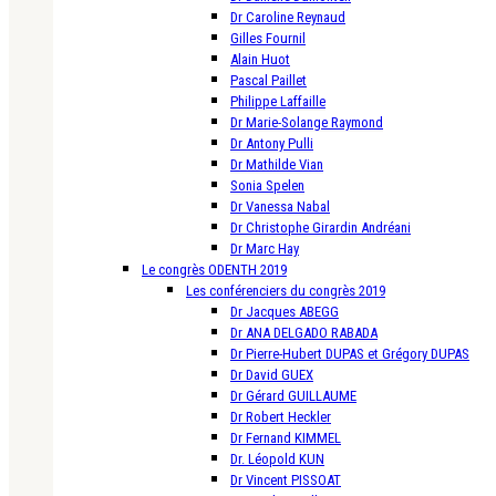
Dr Caroline Reynaud
Gilles Fournil
Alain Huot
Pascal Paillet
Philippe Laffaille
Dr Marie-Solange Raymond
Dr Antony Pulli
Dr Mathilde Vian
Sonia Spelen
Dr Vanessa Nabal
Dr Christophe Girardin Andréani
Dr Marc Hay
Le congrès ODENTH 2019
Les conférenciers du congrès 2019
Dr Jacques ABEGG
Dr ANA DELGADO RABADA
Dr Pierre-Hubert DUPAS et Grégory DUPAS
Dr David GUEX
Dr Gérard GUILLAUME
Dr Robert Heckler
Dr Fernand KIMMEL
Dr. Léopold KUN
Dr Vincent PISSOAT