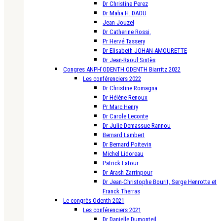
Dr Christine Perez
Dr Maha H. DAOU
Jean Jouzel
Dr Catherine Rossi,
Pr Hervé Tassery
Dr Elisabeth JOHAN-AMOURETTE
Dr Jean-Raoul Sintès
Congres ANPH’ODENTH ODENTH Biarritz 2022
Les conférenciers 2022
Dr Christine Romagna
Dr Hélène Renoux
Pr Marc Henry
Dr Carole Leconte
Dr Julie Demassue-Rannou
Bernard Lambert
Dr Bernard Poitevin
Michel Lidoreau
Patrick Latour
Dr Arash Zarrinpour
Dr Jean-Christophe Bourit, Serge Henrotte et
Franck Therras
Le congrès Odenth 2021
Les conférenciers 2021
Dr Danielle Dumonteil