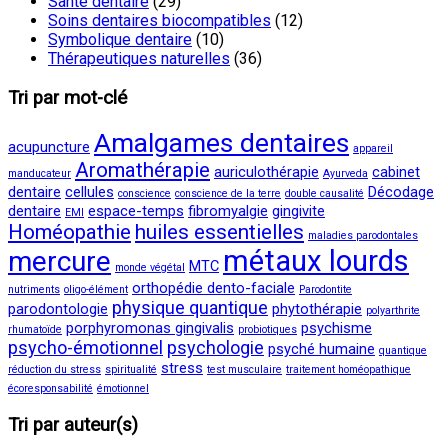
Santé dentaire
(29)
Soins dentaires biocompatibles
(12)
Symbolique dentaire
(10)
Thérapeutiques naturelles
(36)
Tri par mot-clé
Amalgames dentaires
acupuncture
appareil
Aromathérapie
auriculothérapie
cabinet
manducateur
Ayurveda
dentaire
cellules
Décodage
conscience
conscience de la terre
double causalité
dentaire
espace-temps
fibromyalgie
gingivite
EMI
Homéopathie
huiles essentielles
maladies parodontales
métaux lourds
mercure
MTC
monde végétal
orthopédie dento-faciale
nutriments
oligo-élément
Parodontite
physique quantique
parodontologie
phytothérapie
polyarthrite
porphyromonas gingivalis
psychisme
rhumatoïde
probiotiques
psycho-émotionnel
psychologie
psyché humaine
quantique
stress
réduction du stress
spiritualité
test musculaire
traitement homéopathique
écoresponsabilité
émotionnel
Tri par auteur(s)