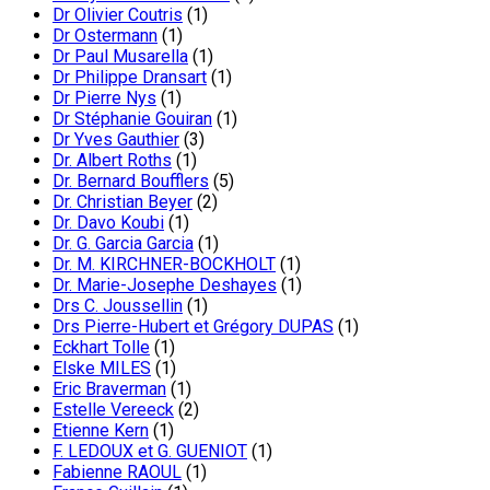
Dr Olivier Coutris
(1)
Dr Ostermann
(1)
Dr Paul Musarella
(1)
Dr Philippe Dransart
(1)
Dr Pierre Nys
(1)
Dr Stéphanie Gouiran
(1)
Dr Yves Gauthier
(3)
Dr. Albert Roths
(1)
Dr. Bernard Boufflers
(5)
Dr. Christian Beyer
(2)
Dr. Davo Koubi
(1)
Dr. G. Garcia Garcia
(1)
Dr. M. KIRCHNER-BOCKHOLT
(1)
Dr. Marie-Josephe Deshayes
(1)
Drs C. Joussellin
(1)
Drs Pierre-Hubert et Grégory DUPAS
(1)
Eckhart Tolle
(1)
Elske MILES
(1)
Eric Braverman
(1)
Estelle Vereeck
(2)
Etienne Kern
(1)
F. LEDOUX et G. GUENIOT
(1)
Fabienne RAOUL
(1)