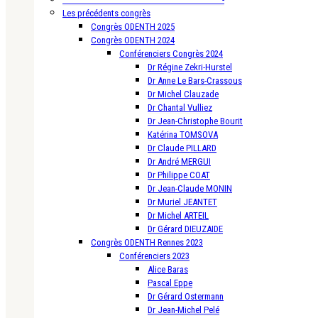
Les précédents congrès
Congrès ODENTH 2025
Congrès ODENTH 2024
Conférenciers Congrès 2024
Dr Régine Zekri-Hurstel
Dr Anne Le Bars-Crassous
Dr Michel Clauzade
Dr Chantal Vulliez
Dr Jean-Christophe Bourit
Katérina TOMSOVA
Dr Claude PILLARD
Dr André MERGUI
Dr Philippe COAT
Dr Jean-Claude MONIN
Dr Muriel JEANTET
Dr Michel ARTEIL
Dr Gérard DIEUZAIDE
Congrès ODENTH Rennes 2023
Conférenciers 2023
Alice Baras
Pascal Eppe
Dr Gérard Ostermann
Dr Jean-Michel Pelé