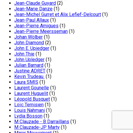
Jean-Claude Guyard
(2)
Jean-Marie Danze
(1)
Jean-Michel Gurret et Alix Lefief-Delcourt
(1)
Jean-Paul Allaux
(1)
Jean-Pierre Amigues
(1)
Jean-Pierre Meersseman
(1)
Johan Wölber
(1)
John Diamond
(2)
John E. Upiedger
(1)
John Thie
(1)
John Upledger
(1)
Julian Barnard
(1)
Justine ADRET
(1)
Kevin Trudeau
(1)
Laura SMIS
(1)
Laurent Gounelle
(1)
Laurent Huguelit
(1)
Léopold Busquet
(1)
Loïc Ternisien
(1)
Louis Nahmani
(1)
Lydia Bosson
(1)
M Clauzade - B Darraillans
(1)
M Clauzade-JP Marty
(1)
Major Mouvement
(1)