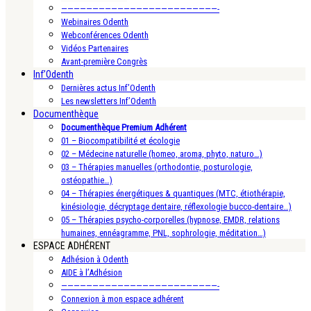
—————————————————————————-
Webinaires Odenth
Webconférences Odenth
Vidéos Partenaires
Avant-première Congrès
Inf’Odenth
Dernières actus Inf’Odenth
Les newsletters Inf’Odenth
Documenthèque
Documenthèque Premium Adhérent
01 – Biocompatibilité et écologie
02 – Médecine naturelle (homeo, aroma, phyto, naturo…)
03 – Thérapies manuelles (orthodontie, posturologie,
ostéopathie…)
04 – Thérapies énergétiques & quantiques (MTC, étiothérapie,
kinésiologie, décryptage dentaire, réflexologie bucco-dentaire…)
05 – Thérapies psycho-corporelles (hypnose, EMDR, relations
humaines, ennéagramme, PNL, sophrologie, méditation…)
ESPACE ADHÉRENT
Adhésion à Odenth
AIDE à l’Adhésion
—————————————————————————-
Connexion à mon espace adhérent