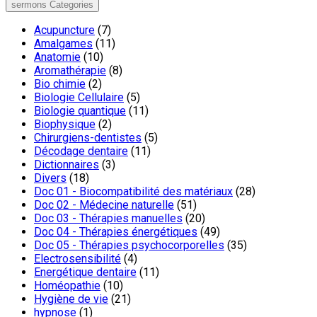
sermons Categories
Acupuncture
(7)
Amalgames
(11)
Anatomie
(10)
Aromathérapie
(8)
Bio chimie
(2)
Biologie Cellulaire
(5)
Biologie quantique
(11)
Biophysique
(2)
Chirurgiens-dentistes
(5)
Décodage dentaire
(11)
Dictionnaires
(3)
Divers
(18)
Doc 01 - Biocompatibilité des matériaux
(28)
Doc 02 - Médecine naturelle
(51)
Doc 03 - Thérapies manuelles
(20)
Doc 04 - Thérapies énergétiques
(49)
Doc 05 - Thérapies psychocorporelles
(35)
Electrosensibilité
(4)
Energétique dentaire
(11)
Homéopathie
(10)
Hygiène de vie
(21)
hypnose
(1)