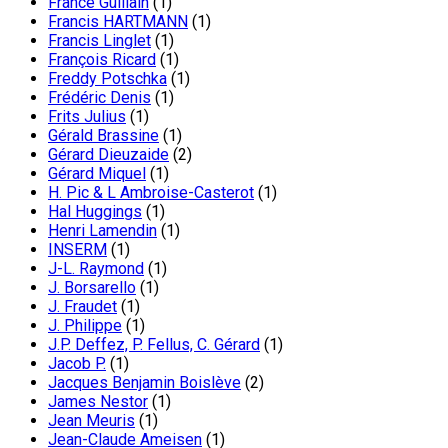
France Guillain
(1)
Francis HARTMANN
(1)
Francis Linglet
(1)
François Ricard
(1)
Freddy Potschka
(1)
Frédéric Denis
(1)
Frits Julius
(1)
Gérald Brassine
(1)
Gérard Dieuzaide
(2)
Gérard Miquel
(1)
H. Pic & L Ambroise-Casterot
(1)
Hal Huggings
(1)
Henri Lamendin
(1)
INSERM
(1)
J-L. Raymond
(1)
J. Borsarello
(1)
J. Fraudet
(1)
J. Philippe
(1)
J.P. Deffez, P. Fellus, C. Gérard
(1)
Jacob P.
(1)
Jacques Benjamin Boislève
(2)
James Nestor
(1)
Jean Meuris
(1)
Jean-Claude Ameisen
(1)