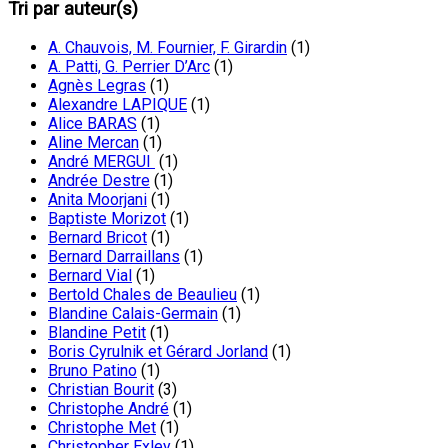
Tri par auteur(s)
A. Chauvois, M. Fournier, F. Girardin
(1)
A. Patti, G. Perrier D’Arc
(1)
Agnès Legras
(1)
Alexandre LAPIQUE
(1)
Alice BARAS
(1)
Aline Mercan
(1)
André MERGUI
(1)
Andrée Destre
(1)
Anita Moorjani
(1)
Baptiste Morizot
(1)
Bernard Bricot
(1)
Bernard Darraillans
(1)
Bernard Vial
(1)
Bertold Chales de Beaulieu
(1)
Blandine Calais-Germain
(1)
Blandine Petit
(1)
Boris Cyrulnik et Gérard Jorland
(1)
Bruno Patino
(1)
Christian Bourit
(3)
Christophe André
(1)
Christophe Met
(1)
Christopher Exley
(1)