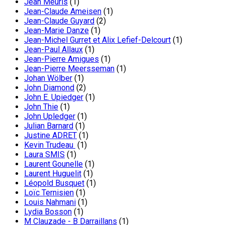
Jean Meuris
(1)
Jean-Claude Ameisen
(1)
Jean-Claude Guyard
(2)
Jean-Marie Danze
(1)
Jean-Michel Gurret et Alix Lefief-Delcourt
(1)
Jean-Paul Allaux
(1)
Jean-Pierre Amigues
(1)
Jean-Pierre Meersseman
(1)
Johan Wölber
(1)
John Diamond
(2)
John E. Upiedger
(1)
John Thie
(1)
John Upledger
(1)
Julian Barnard
(1)
Justine ADRET
(1)
Kevin Trudeau
(1)
Laura SMIS
(1)
Laurent Gounelle
(1)
Laurent Huguelit
(1)
Léopold Busquet
(1)
Loïc Ternisien
(1)
Louis Nahmani
(1)
Lydia Bosson
(1)
M Clauzade - B Darraillans
(1)