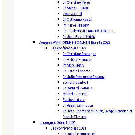
Dr Christine Perez
Dr Maha H. DAOU
Jean Jouzel
Dr Catherine Rossi,
Pr Hervé Tassery
Dr Elisabeth JOHAN-AMOURETTE
Dr Jean-Raoul Sintès
Congres ANPH’ODENTH ODENTH Biarritz 2022
Les conférenciers 2022
Dr Christine Romagna
Dr Hélène Renoux
Pr Marc Henry
Dr Carole Leconte
Dr Julie Demassue-Rannou
Bernard Lambert
Dr Bernard Poitevin
Michel Lidoreau
Patrick Latour
Dr Arash Zarrinpour
Dr Jean-Christophe Bourit, Serge Henrotte et
Franck Therras
Le congrès Odenth 2021
Les conférenciers 2021
Dr Danielle Dumonteil