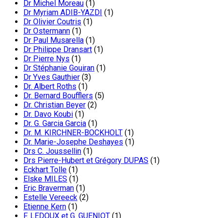
Dr Michel Moreau
(1)
Dr Myriam ADIB-YAZDI
(1)
Dr Olivier Coutris
(1)
Dr Ostermann
(1)
Dr Paul Musarella
(1)
Dr Philippe Dransart
(1)
Dr Pierre Nys
(1)
Dr Stéphanie Gouiran
(1)
Dr Yves Gauthier
(3)
Dr. Albert Roths
(1)
Dr. Bernard Boufflers
(5)
Dr. Christian Beyer
(2)
Dr. Davo Koubi
(1)
Dr. G. Garcia Garcia
(1)
Dr. M. KIRCHNER-BOCKHOLT
(1)
Dr. Marie-Josephe Deshayes
(1)
Drs C. Joussellin
(1)
Drs Pierre-Hubert et Grégory DUPAS
(1)
Eckhart Tolle
(1)
Elske MILES
(1)
Eric Braverman
(1)
Estelle Vereeck
(2)
Etienne Kern
(1)
F. LEDOUX et G. GUENIOT
(1)