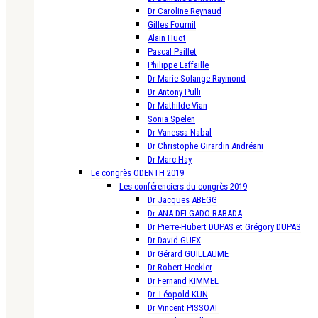
Dr Caroline Reynaud
Gilles Fournil
Alain Huot
Pascal Paillet
Philippe Laffaille
Dr Marie-Solange Raymond
Dr Antony Pulli
Dr Mathilde Vian
Sonia Spelen
Dr Vanessa Nabal
Dr Christophe Girardin Andréani
Dr Marc Hay
Le congrès ODENTH 2019
Les conférenciers du congrès 2019
Dr Jacques ABEGG
Dr ANA DELGADO RABADA
Dr Pierre-Hubert DUPAS et Grégory DUPAS
Dr David GUEX
Dr Gérard GUILLAUME
Dr Robert Heckler
Dr Fernand KIMMEL
Dr. Léopold KUN
Dr Vincent PISSOAT