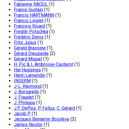
Fabienne RAOUL
(1)
France Guillain
(1)
Francis HARTMANN
(1)
Francis Linglet
(1)
François Ricard
(1)
Freddy Potschka
(1)
Frédéric Denis
(1)
Frits Julius
(1)
Gérald Brassine
(1)
Gérard Dieuzaide
(2)
Gérard Miquel
(1)
H. Pic & L Ambroise-Casterot
(1)
Hal Huggings
(1)
Henri Lamendin
(1)
INSERM
(1)
J-L. Raymond
(1)
J. Borsarello
(1)
J. Fraudet
(1)
J. Philippe
(1)
J.P. Deffez, P. Fellus, C. Gérard
(1)
Jacob P.
(1)
Jacques Benjamin Boislève
(2)
James Nestor
(1)