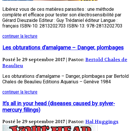
Libérez vous de ces matières parasites : une méthode
complète et efficace pour tester son électrosensibilité par
Gérard Dieuzaide Editeur : Guy Trédaniel éditeur Langue :
français ISBN-10: 2813202703 ISBN-13: 978-2813202703
continuer la lecture
Les obturations d’amalgame – Danger, plombages
Posté le 29 septembre 2017 | Pastor:
Bertold Chales de
Beaulieu
Les obturations d’amalgame – Danger, plombages par Bertold
Chales de Beaulieu Editions Aquarius – Genève 1984
continuer la lecture
It’s all in your head (diseases caused by sylver-
mercury fillings)
Posté le 29 septembre 2017 | Pastor:
Hal Huggings