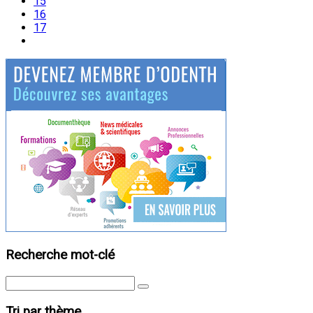
15
16
17
Recherche mot-clé
Tri par thème