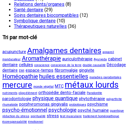
Relations dents/organes
(8)
Santé dentaire
(29)
Soins dentaires biocompatibles
(12)
Symbolique dentaire
(10)
Thérapeutiques naturelles
(36)
Tri par mot-clé
Amalgames dentaires
acupuncture
appareil
Aromathérapie
auriculothérapie
cabinet
manducateur
Ayurveda
dentaire
cellules
Décodage
conscience
conscience de la terre
double causalité
dentaire
espace-temps
fibromyalgie
gingivite
EMI
Homéopathie
huiles essentielles
maladies parodontales
métaux lourds
mercure
MTC
monde végétal
orthopédie dento-faciale
nutriments
oligo-élément
Parodontite
physique quantique
parodontologie
phytothérapie
polyarthrite
porphyromonas gingivalis
psychisme
rhumatoïde
probiotiques
psycho-émotionnel
psychologie
psyché humaine
quantique
stress
réduction du stress
spiritualité
test musculaire
traitement homéopathique
écoresponsabilité
émotionnel