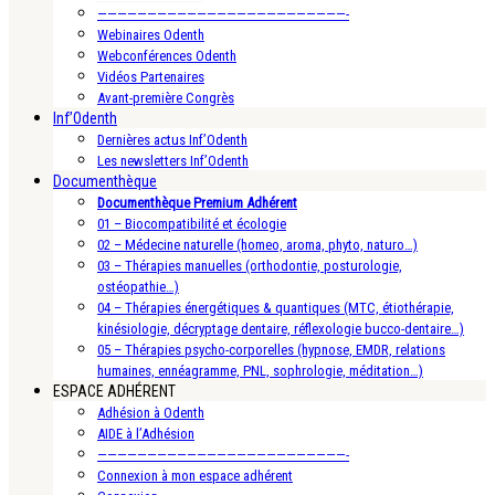
—————————————————————————-
Webinaires Odenth
Webconférences Odenth
Vidéos Partenaires
Avant-première Congrès
Inf’Odenth
Dernières actus Inf’Odenth
Les newsletters Inf’Odenth
Documenthèque
Documenthèque Premium Adhérent
01 – Biocompatibilité et écologie
02 – Médecine naturelle (homeo, aroma, phyto, naturo…)
03 – Thérapies manuelles (orthodontie, posturologie,
ostéopathie…)
04 – Thérapies énergétiques & quantiques (MTC, étiothérapie,
kinésiologie, décryptage dentaire, réflexologie bucco-dentaire…)
05 – Thérapies psycho-corporelles (hypnose, EMDR, relations
humaines, ennéagramme, PNL, sophrologie, méditation…)
ESPACE ADHÉRENT
Adhésion à Odenth
AIDE à l’Adhésion
—————————————————————————-
Connexion à mon espace adhérent