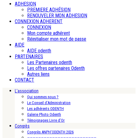
ADHESION
PREMIERE ADHÉSION
RENOUVELER MON ADHESION
CONNEXION ADHERENT
CONNEXION
Mon compte adhérent
Réinitialiser mon mot de passe
AIDE
AIDE odenth
PARTENAIRES
Les Partenaires odenth
Les offres partenaires Odenth
Autres liens
CONTACT
L’association
Qui sommes nous ?
Le Conseil d’Administration
Les adhérents ODENTH
Galerie Photo Odenth
Témoignages Livre d’Or
Congrès
Congrès ANPH’ODENTH 2026
—————————————————————————-