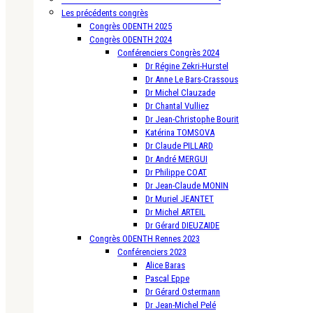
Les précédents congrès
Congrès ODENTH 2025
Congrès ODENTH 2024
Conférenciers Congrès 2024
Dr Régine Zekri-Hurstel
Dr Anne Le Bars-Crassous
Dr Michel Clauzade
Dr Chantal Vulliez
Dr Jean-Christophe Bourit
Katérina TOMSOVA
Dr Claude PILLARD
Dr André MERGUI
Dr Philippe COAT
Dr Jean-Claude MONIN
Dr Muriel JEANTET
Dr Michel ARTEIL
Dr Gérard DIEUZAIDE
Congrès ODENTH Rennes 2023
Conférenciers 2023
Alice Baras
Pascal Eppe
Dr Gérard Ostermann
Dr Jean-Michel Pelé