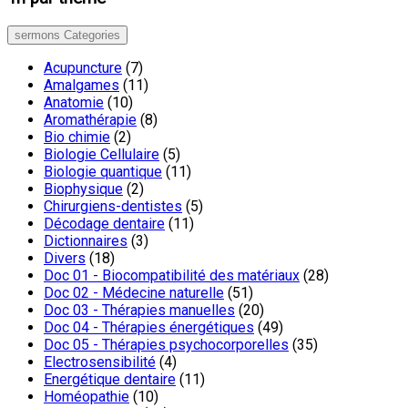
sermons Categories
Acupuncture
(7)
Amalgames
(11)
Anatomie
(10)
Aromathérapie
(8)
Bio chimie
(2)
Biologie Cellulaire
(5)
Biologie quantique
(11)
Biophysique
(2)
Chirurgiens-dentistes
(5)
Décodage dentaire
(11)
Dictionnaires
(3)
Divers
(18)
Doc 01 - Biocompatibilité des matériaux
(28)
Doc 02 - Médecine naturelle
(51)
Doc 03 - Thérapies manuelles
(20)
Doc 04 - Thérapies énergétiques
(49)
Doc 05 - Thérapies psychocorporelles
(35)
Electrosensibilité
(4)
Energétique dentaire
(11)
Homéopathie
(10)