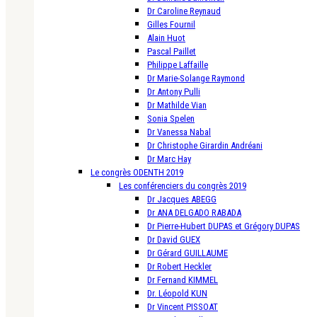
Dr Caroline Reynaud
Gilles Fournil
Alain Huot
Pascal Paillet
Philippe Laffaille
Dr Marie-Solange Raymond
Dr Antony Pulli
Dr Mathilde Vian
Sonia Spelen
Dr Vanessa Nabal
Dr Christophe Girardin Andréani
Dr Marc Hay
Le congrès ODENTH 2019
Les conférenciers du congrès 2019
Dr Jacques ABEGG
Dr ANA DELGADO RABADA
Dr Pierre-Hubert DUPAS et Grégory DUPAS
Dr David GUEX
Dr Gérard GUILLAUME
Dr Robert Heckler
Dr Fernand KIMMEL
Dr. Léopold KUN
Dr Vincent PISSOAT