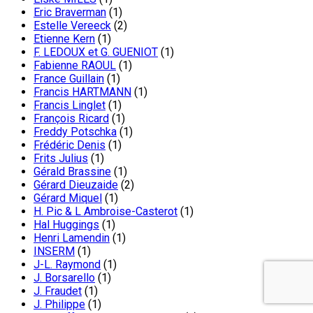
Eric Braverman
(1)
Estelle Vereeck
(2)
Etienne Kern
(1)
F. LEDOUX et G. GUENIOT
(1)
Fabienne RAOUL
(1)
France Guillain
(1)
Francis HARTMANN
(1)
Francis Linglet
(1)
François Ricard
(1)
Freddy Potschka
(1)
Frédéric Denis
(1)
Frits Julius
(1)
Gérald Brassine
(1)
Gérard Dieuzaide
(2)
Gérard Miquel
(1)
H. Pic & L Ambroise-Casterot
(1)
Hal Huggings
(1)
Henri Lamendin
(1)
INSERM
(1)
J-L. Raymond
(1)
J. Borsarello
(1)
J. Fraudet
(1)
J. Philippe
(1)