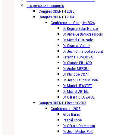
Les précédents congrès
Congrès ODENTH 2025
Congrès ODENTH 2024
Conférenciers Congrès 2024
Dr Régine Zekri-Hurstel
Dr Anne Le Bars-Crassous
Dr Michel Clauzade
Dr Chantal Vulliez
Dr Jean-Christophe Bourit
Katérina TOMSOVA
Dr Claude PILLARD
Dr André MERGUI
Dr Philippe COAT
Dr Jean-Claude MONIN
Dr Muriel JEANTET
Dr Michel ARTEIL
Dr Gérard DIEUZAIDE
Congrès ODENTH Rennes 2023
Conférenciers 2023
Alice Baras
Pascal Eppe
Dr Gérard Ostermann
Dr Jean-Michel Pelé