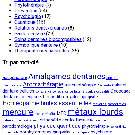
Phytothérapie
(7)
Prévention
(54)
Psychologie
(17)
Quantique
(15)
Relations dents/organes
(8)
Santé dentaire
(29)
Soins dentaires biocompatibles
(12)
Symbolique dentaire
(10)
Thérapeutiques naturelles
(36)
Tri par mot-clé
Amalgames dentaires
acupuncture
appareil
Aromathérapie
auriculothérapie
cabinet
manducateur
Ayurveda
dentaire
cellules
Décodage
conscience
conscience de la terre
double causalité
dentaire
espace-temps
fibromyalgie
gingivite
EMI
Homéopathie
huiles essentielles
maladies parodontales
métaux lourds
mercure
MTC
monde végétal
orthopédie dento-faciale
nutriments
oligo-élément
Parodontite
physique quantique
parodontologie
phytothérapie
polyarthrite
porphyromonas gingivalis
psychisme
rhumatoïde
probiotiques