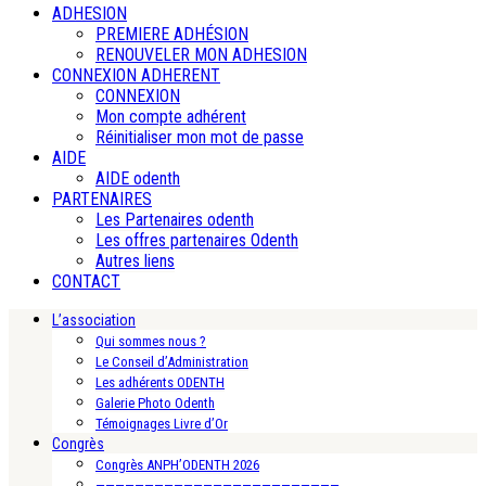
ADHESION
PREMIERE ADHÉSION
RENOUVELER MON ADHESION
CONNEXION ADHERENT
CONNEXION
Mon compte adhérent
Réinitialiser mon mot de passe
AIDE
AIDE odenth
PARTENAIRES
Les Partenaires odenth
Les offres partenaires Odenth
Autres liens
CONTACT
L’association
Qui sommes nous ?
Le Conseil d’Administration
Les adhérents ODENTH
Galerie Photo Odenth
Témoignages Livre d’Or
Congrès
Congrès ANPH’ODENTH 2026
—————————————————————————-