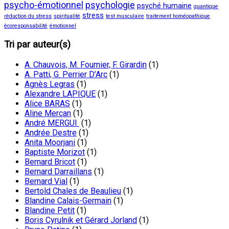
psycho-émotionnel
psychologie
psyché humaine
quantique
stress
réduction du stress
spiritualité
test musculaire
traitement homéopathique
écoresponsabilité
émotionnel
Tri par auteur(s)
A. Chauvois, M. Fournier, F. Girardin
(1)
A. Patti, G. Perrier D’Arc
(1)
Agnès Legras
(1)
Alexandre LAPIQUE
(1)
Alice BARAS
(1)
Aline Mercan
(1)
André MERGUI
(1)
Andrée Destre
(1)
Anita Moorjani
(1)
Baptiste Morizot
(1)
Bernard Bricot
(1)
Bernard Darraillans
(1)
Bernard Vial
(1)
Bertold Chales de Beaulieu
(1)
Blandine Calais-Germain
(1)
Blandine Petit
(1)
Boris Cyrulnik et Gérard Jorland
(1)