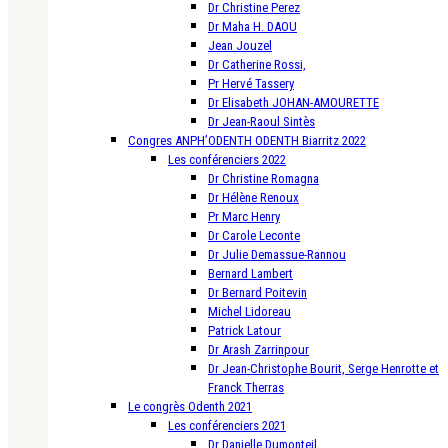
Dr Christine Perez
Dr Maha H. DAOU
Jean Jouzel
Dr Catherine Rossi,
Pr Hervé Tassery
Dr Elisabeth JOHAN-AMOURETTE
Dr Jean-Raoul Sintès
Congres ANPH’ODENTH ODENTH Biarritz 2022
Les conférenciers 2022
Dr Christine Romagna
Dr Hélène Renoux
Pr Marc Henry
Dr Carole Leconte
Dr Julie Demassue-Rannou
Bernard Lambert
Dr Bernard Poitevin
Michel Lidoreau
Patrick Latour
Dr Arash Zarrinpour
Dr Jean-Christophe Bourit, Serge Henrotte et
Franck Therras
Le congrès Odenth 2021
Les conférenciers 2021
Dr Danielle Dumonteil