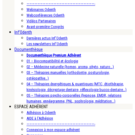
—————————————————————————-
Webinaires Odenth
Webconférences Odenth
Vidéos Partenaires
Avant-première Congrès
Inf’Odenth
Dernières actus Inf’Odenth
Les newsletters Inf’Odenth
Documenthèque
Documenthèque Premium Adhérent
01 – Biocompatibilité et écologie
02 – Médecine naturelle (homeo, aroma, phyto, naturo…)
03 – Thérapies manuelles (orthodontie, posturologie,
ostéopathie…)
04 – Thérapies énergétiques & quantiques (MTC, étiothérapie,
kinésiologie, décryptage dentaire, réflexologie bucco-dentaire…)
05 – Thérapies psycho-corporelles (hypnose, EMDR, relations
humaines, ennéagramme, PNL, sophrologie, méditation…)
ESPACE ADHÉRENT
Adhésion à Odenth
AIDE à l’Adhésion
—————————————————————————-
Connexion à mon espace adhérent