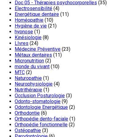
Doc 05 - Thérapies psychocorporelles
(35)
Electrosensibilité
(4)
Energétique dentaire
(11)
Homéopathie
(10)
Hygiène de vie
(21)
hypnose
(1)
Kinésiologie
(8)
LIvres
(24)
Médecine Préventive
(23)
Métaux dentaires
(11)
Micronutrition
(2)
monde du vivant
(10)
MTC
(2)
Naturopathie
(1)
Neurophysiologie
(4)
Nutrithérapie
(1)
Occlusion Posturologie
(3)
Odonto-stomatologie
(9)
Odontologie Energétique
(2)
Orthodontie
(6)
Orthopédie dento-faciale
(1)
Orthopédie fonctionnelle
(2)
Ostéopathie
(3)
Parodontologie
(6)