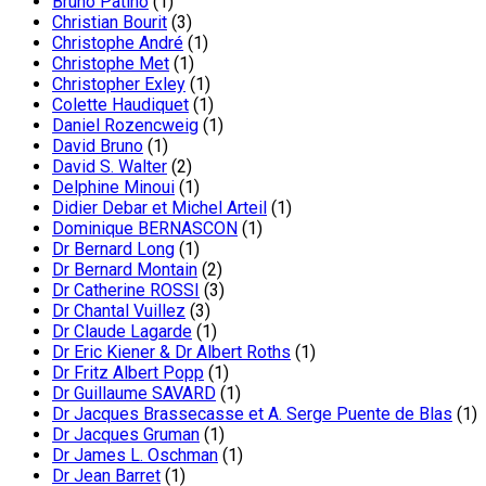
Bruno Patino
(1)
Christian Bourit
(3)
Christophe André
(1)
Christophe Met
(1)
Christopher Exley
(1)
Colette Haudiquet
(1)
Daniel Rozencweig
(1)
David Bruno
(1)
David S. Walter
(2)
Delphine Minoui
(1)
Didier Debar et Michel Arteil
(1)
Dominique BERNASCON
(1)
Dr Bernard Long
(1)
Dr Bernard Montain
(2)
Dr Catherine ROSSI
(3)
Dr Chantal Vuillez
(3)
Dr Claude Lagarde
(1)
Dr Eric Kiener & Dr Albert Roths
(1)
Dr Fritz Albert Popp
(1)
Dr Guillaume SAVARD
(1)
Dr Jacques Brassecasse et A. Serge Puente de Blas
(1)
Dr Jacques Gruman
(1)
Dr James L. Oschman
(1)
Dr Jean Barret
(1)