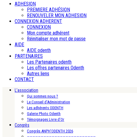
ADHESION
PREMIERE ADHÉSION
RENOUVELER MON ADHESION
CONNEXION ADHERENT
CONNEXION
Mon compte adhérent
Réinitialiser mon mot de passe
AIDE
AIDE odenth
PARTENAIRES
Les Partenaires odenth
Les offres partenaires Odenth
Autres liens
CONTACT
L’association
Qui sommes nous ?
Le Conseil d’Administration
Les adhérents ODENTH
Galerie Photo Odenth
Témoignages Livre d’Or
Congrès
Congrès ANPH’ODENTH 2026
—————————————————————————-