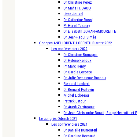
Dr Christine Perez
Dr Maha H. DAOU
Jean Jouzel
Dr Catherine Rossi,
Pr Hervé Tassery
Dr Elisabeth JOHAN-AMOURETTE
Dr Jean-Raoul Sintès
Congres ANPH’ODENTH ODENTH Biarritz 2022
Les conférenciers 2022
Dr Christine Romagna
Dr Hélène Renoux
Pr Marc Henry
Dr Carole Leconte
Dr Julie Demassue-Rannou
Bernard Lambert
Dr Bernard Poitevin
Michel Lidoreau
Patrick Latour
Dr Arash Zarrinpour
Dr Jean-Christophe Bourit, Serge Henrotte et 
Le congrès Odenth 2021
Les conférenciers 2021
Dr Danielle Dumonteil
Dr Caroline Reynaud