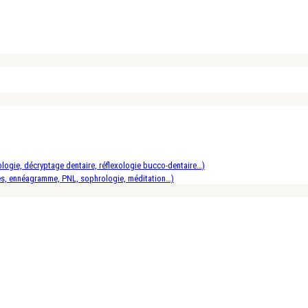
logie, décryptage dentaire, réflexologie bucco-dentaire…)
es, ennéagramme, PNL, sophrologie, méditation…)