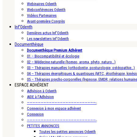
Webinaires Odenth
Webconférences Odenth
Vidéos Partenaires
Avant-première Congrès
Inf’Odenth
Dernières actus Inf’Odenth
Les newsletters Inf’Odenth
Documenthèque
Documenthèque Premium Adhérent
01 – Biocompatibilité et écologie
02 – Médecine naturelle (homeo, aroma, phyto, naturo…)
03 – Thérapies manuelles (orthodontie, posturologie, ostéopathie…)
04 – Thérapies énergétiques & quantiques (MTC, étiothérapie, kinésio
05 – Thérapies psycho-corporelles (hypnose, EMDR, relations humain
ESPACE ADHÉRENT
Adhésion à Odenth
AIDE à l’Adhésion
—————————————————————————-
Connexion à mon espace adhérent
Connexion
—————————————————————————-
PETITES ANNONCES
Toutes les petites annonces Odenth