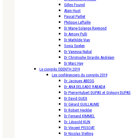
Gilles Fournil
Alain Huot
Pascal Paillet
Philippe Laffaille
Dr Marie-Solange Raymond
Dr Antony Pulli
Dr Mathilde Vian
Sonia Spelen
Dr Vanessa Nabal
Dr Christophe Girardin Andréani
Dr Marc Hay
Le congrès ODENTH 2019
Les conférenciers du congrès 2019
Dr Jacques ABEGG
Dr ANA DELGADO RABADA
Dr Pierre-Hubert DUPAS et Grégory DUPAS
Dr David GUEX
Dr Gérard GUILLAUME
Dr Robert Heckler
Dr Fernand KIMMEL
Dr. Léopold KUN
Dr Vincent PISSOAT
Dr Nicolas Stelling