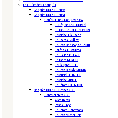
Les précédents congrès
Congrès ODENTH 2025
Congrès ODENTH 2024
Conférenciers Congrès 2024
Dr Régine Zekri-Hurstel
Dr Anne Le Bars-Crassous
Dr Michel Clauzade
Dr Chantal Vulliez
Dr Jean-Christophe Bourit
Katérina TOMSOVA
Dr Claude PILLARD
Dr André MERGUI
Dr Philippe COAT
Dr Jean-Claude MONIN
Dr Muriel JEANTET
Dr Michel ARTEIL
Dr Gérard DIEUZAIDE
Congrès ODENTH Rennes 2023
Conférenciers 2023
Alice Baras
Pascal Eppe
Dr Gérard Ostermann
Dr Jean-Michel Pelé